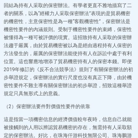
回結為持有人采取的保密辦法。有學者更直不雅地描寫了二
者的關系，以為“經權力人采取保密辦法”表現的是貿易機密
的機密性，主意保密性是為一種“客觀機密性”，保密辦法是
機密性要件的內涵規則。受制于機密性要件的束縛，保密性
被懂得為一種可被評價的現實。這招致持有人采取的保密辦
法趨于嚴厲，由於貿易機密被以為是經由過程持有人保密的
方法發生的，嚴厲的保密辦法能使持有人在訴訟中處于有利
位置。這也響應地增添了貿易機密持有人的保密本錢。即便
2019年修訂的《反不合法競爭法》規則了有關保密辦法的初
步舉證規定，保密辦法的實行尺度也沒有真正下降，由於機
密性要件不難主導有關保密辦法的初步舉證，招致這種舉證
規定只具無形式上的意義。
（2）保密辦法要件對價值性要件的依靠
這是指當一項機密信息的經濟價值較年夜時，信息自己就能
被接觸到的人用以辨認貿易機密的存在，無需持有人采取額
定的保密辦法。好比，在珠海仟游科技無限公司、珠海鵬游