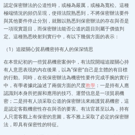
認定保密辦法的公道性時，或極為嚴厲，或極為寬松。這種
極端情況的頻仍呈現，使得法院熟悉到，不將保密辦法要件
與其他要件停止分別，就難以熟悉到保密辦法的存在與否是
一項現實題目，而保密辦法能否公道的題目則屬于價值判
定。這種熟悉映射到實行中，有以下幾個方面的表示：
（1）追蹤關心貿易機密持有人的保深情思
在本世紀初的一些貿易機密案例中，有法院開端追蹤關心持
有人意思表現的內在後果，以為“保密”自己是主體的有目標
的行動。同時，在視保密辦法為機密性要件完成手腕的實行
中，有學者據此論述了兩個方面的尺度
教學
：一是持有人應
認識到本身所把握和應用的技巧、運營信息是一項貿易機
密；二是持有人須采取公道的保密辦法來維護貿易機密，這
是認定客觀機密性存在與否的要害。有法官甚至以為，持有
人只需客觀上有保密的意圖，客不雅上采取了必定的保密辦
法，即具有保密性的特征。