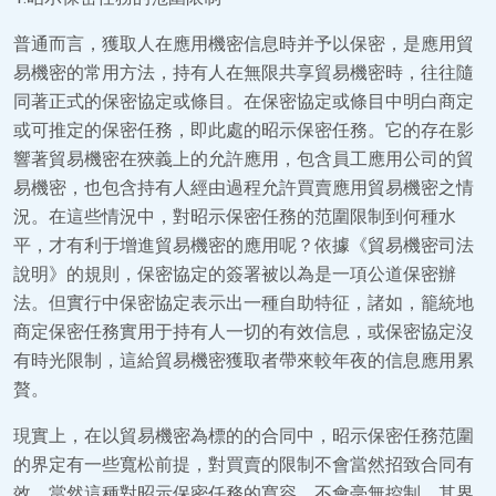
普通而言，獲取人在應用機密信息時并予以保密，是應用貿
易機密的常用方法，持有人在無限共享貿易機密時，往往隨
同著正式的保密協定或條目。在保密協定或條目中明白商定
或可推定的保密任務，即此處的昭示保密任務。它的存在影
響著貿易機密在狹義上的允許應用，包含員工應用公司的貿
易機密，也包含持有人經由過程允許買賣應用貿易機密之情
況。在這些情況中，對昭示保密任務的范圍限制到何種水
平，才有利于增進貿易機密的應用呢？依據《貿易機密司法
說明》的規則，保密協定的簽署被以為是一項公道保密辦
法。但實行中保密協定表示出一種自助特征，諸如，籠統地
商定保密任務實用于持有人一切的有效信息，或保密協定沒
有時光限制，這給貿易機密獲取者帶來較年夜的信息應用累
贅。
現實上，在以貿易機密為標的的合同中，昭示保密任務范圍
的界定有一些寬松前提，對買賣的限制不會當然招致合同有
效。當然這種對昭示保密任務的寬容，不會毫無控制，其界