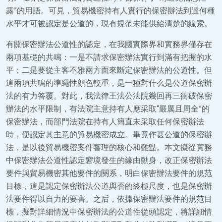
露”的用語。可見，貿易機密持有人實行的保密辦法到達何種
水平才可被認定是公道的，現有規范未能供給清楚的線索。
有關保密辦法公道性的認定，在我國實際界和實務界僅存在
兩項基礎的共鳴：一是不請求保密辦法實行到滿有把握的水
平；二是要從主客不雅兩方面來斷定保密辦法的公道性。但
這兩項共鳴的準繩性顏色較重，是一種對什么是公道保密辦
法的有力答覆。對此，我法律王法公法院幾回再三衝破保密
辦法的水平限制，有法院主意持有人應采取“嚴厲且周全”的
保密辦法，而部門法院在持有人簡直未采取任何保密辦法
時，便認定其主意的貿易機密成立。畢竟作甚公道的保密辦
法，是以後貿易機密案件審理的核心和難點。本文擬從實務
中保密辦法公道性認定窘境發生的緣由動身，改正保密辦法
要件與貿易機密其他要件的關系，明白保密辦法要件的規范
目標，這是認定保密辦法公道與否的終極尺度，也是保密辦
法要件得以自力的要害。之后，依據保密辦法要件的規范目
標，擬對詳細情況中保密辦法的公道性從頭認定，將詳細情