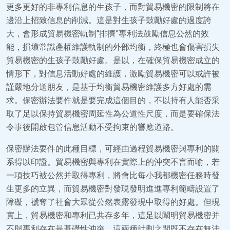
更多更好的非專利信息的生孩子，而對貿易機密的限制將在
邊沿上招致信息的削減。這是對生孩子鼓勵好處的過度誇
大，會形成貿易機密軌制“排擠”專利法鼓勵信息公然的效
能，損壞常識產權維護軌制的外部均衡，終極也會傷害損失
貿易機密的生孩子鼓勵好處。是以，在確保貿易機密成立的
情形下，對信息活動好處的維護，激勵貿易機密可以或許被
謹嚴地分送朋友，是基于均衡貿易機密維護多方好處的需
求。保密辦法要件就是要完成這個目的，不以持有人能否采
取了足以保持貿易機密周延性為公道性尺度，而是要確保法
令事後開啟包管信息活動不受拘束的響應道路。
保密辦法要件的此種目標，可經由過程貿易機密與專利的關
系得以印證。貿易機密與專利在實際上的沖突不言而喻，若
一項技巧被公然并取得專利，將會比每小我都機密任務時發
生更多的立異，而貿易機密對發現發明進進專利範疇設置了
障礙，褫奪了社會大眾從公然表露發現中取得的好處。但現
實上，貿易機密和專利已共存多年，這足以闡明貿易機密并
不與專利存在最基礎性沖突，這兩種計劃之間既不存在無法