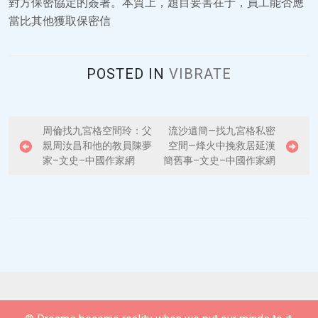
對方保密協定的簽署。本質上，題目要害在于，員工能否應
當比其他獲取保密信
POSTED IN
VIBRATE
P
周倫找九宮格空間玲：父
流沙遺簡—找九宮格私密
親周汝昌和他的教員陳夢
空間—烽火中挽救居延漢
o
家–文史–中國作家網
簡舊事–文史–中國作家網
s
t
n
a
v
i
g