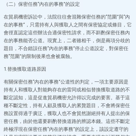
（二）保密任務“內在的事務”的設定
在貿易機密訴訟中，法院往往會混雜保密任務的“范圍”與“內
在的事務”，只需持有人與獲取人之間有保密協定或條目，它
會徑直認定這些辦法合適保密性請求，而不斟酌保密任務內
在的事務能否公道。現實上，二者雖相干，倒是兩項分歧的
題目，不合錯誤任務“內在的事務”停止公道設定，對保密任
務“范圍”的限制後果也會被腐蝕。
1.替換獲取道路原因
有關保密任務“內在的事務”公道性的判定，一項主要原因是
持有人和獲取人對能夠存在的雷同或相似替換獲取道路的不
斷定認知，這是促進貿易機密允許得以完成的要害。基于這
種不斷定性，持有人顧及獲取人的累贅題目，不會將保密任
務設置得過于廣泛，獲取人也不會貿然謝絕持有人提出的保
密任務，由於他還要斟酌替換道路的辨認本錢。這些不斷定
終極浮現在保密任務“內在的事務”的設定上，該設定遵守的