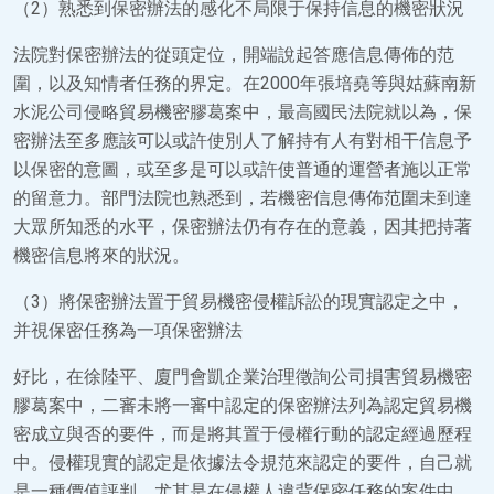
（2）熟悉到保密辦法的感化不局限于保持信息的機密狀況
法院對保密辦法的從頭定位，開端說起答應信息傳佈的范
圍，以及知情者任務的界定。在2000年張培堯等與姑蘇南新
水泥公司侵略貿易機密膠葛案中，最高國民法院就以為，保
密辦法至多應該可以或許使別人了解持有人有對相干信息予
以保密的意圖，或至多是可以或許使普通的運營者施以正常
的留意力。部門法院也熟悉到，若機密信息傳佈范圍未到達
大眾所知悉的水平，保密辦法仍有存在的意義，因其把持著
機密信息將來的狀況。
（3）將保密辦法置于貿易機密侵權訴訟的現實認定之中，
并視保密任務為一項保密辦法
好比，在徐陸平、廈門會凱企業治理徵詢公司損害貿易機密
膠葛案中，二審未將一審中認定的保密辦法列為認定貿易機
密成立與否的要件，而是將其置于侵權行動的認定經過歷程
中。侵權現實的認定是依據法令規范來認定的要件，自己就
是一種價值評判。尤其是在侵權人違背保密任務的案件中，