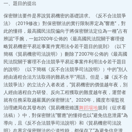
一、題目的提出
保密辦法要件是界說貿易機密的基礎請求。《反不合法競爭
法》（2019修改）對保密辦法的實行限制界定為“響應”，對
此的懂得，最高國民法院偏向于將保密辦法定位為一種“占有
辨認”手腕，一如2020年公佈的《最高國民法院關于審理侵
略貿易機密平易近事案件實用法令若干題目的規則》（以下
簡稱《貿易機密司法說明》）刪除了2007年公佈的《最高國
民法院關于審理不合法競爭平易近事案件利用法令若干題目
的說明》（以下簡稱《反不合法競爭司法說明》）中的“別人
經由過程合法方法取得的難易水平”用語。但是，據《反不合
法競爭法》的立法介入者表述，“貿易機密的價值越年夜，別
人經由過程自力研發、反向工程獲取的難度越年夜，運營者
就有任務采取越嚴厲的保密辦法”。2020年，國度市場監視
治理總局在其發布的《貿易機密維護
舞蹈場地
規則（征求看
法稿）》中，對保密辦法“響應”的懂得也以“避免信息泄露”為
導向，且《反不合法競爭司法說明》和《貿易機密司法說
明》在界定保密辦法的公道性時，都保存了“為避免信息泄