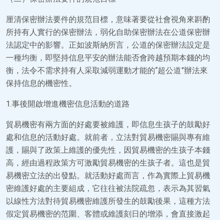
厘清保密辦法要件的規范目標，意味著要從社會視角來斟酌
所持有人實行的保密辦法，弱化自助保密辦法在公道保密辦
法認定中的影響。正如波斯納所言，公道的保密辦法設定是
一種均衡，即堅持信息平安的辦法能否會跨越預期本錢的均
衡，法令不需求持有人采取減弱運動才能的“超公道”辦法來
保持信息的機密性。
1.事後開啟增進機密信息活動的道路
貿易機密有兩方面的好處要被維護，即信息生孩子的鼓勵好
處和信息的活動好處。就前者，立法對貿易機密賜與專有維
護，賜與了政策上維護的優先性，因貿易機密的生孩子本錢
高，經由過程政策方可激勵貿易機密的生孩子者。這也是貿
易機密立法的出發點。就活動好處而言，作為實際上貿易機
密維護好處的主要組成，它往往被法院疏忽，表示為其習氣
以線性方法對待貿易機密維護所發生的鼓勵後果，這種方法
假定貿易機密的范圍、客體或維護刻日的增添，會直接激起