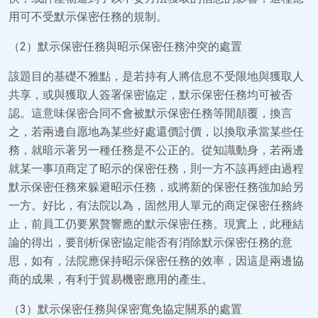
用可不受默示保密任務的規制。
（2）默示保密任務與昭示保密任務沖突的處置
該題目的基礎不雅點，是若持有人將信息不受限地與獲取人
共享，或與獲取人簽署保密協定，默示保密任務均可被否
認。這意味保密合同不會被默示保密任務等閒顛覆，換言
之，若兩邊自愿地為某些好處還價討價，以換取承當某些任
務，就暗示著另一種任務是不公正的。從知識動身，若兩邊
就某一事項商定了昭示的保密任務，則一方不該再經由過程
默示保密任務來躲避昭示任務，或將新的保密任務強加給另
一方。好比，有法院以為，固然用人單元的商定保密任務終
止，前員工仍要累贅響應的默示保密任務。現實上，此種結
論的得出，要剖析保密協定能否有消除默示保密任務的意
思，如有，法院應保持昭示保密任務的效率，因這是兩邊協
商的成果，有利于貿易機密應用的產生。
（3）默示保密任務與保密寬免協定關系的處置