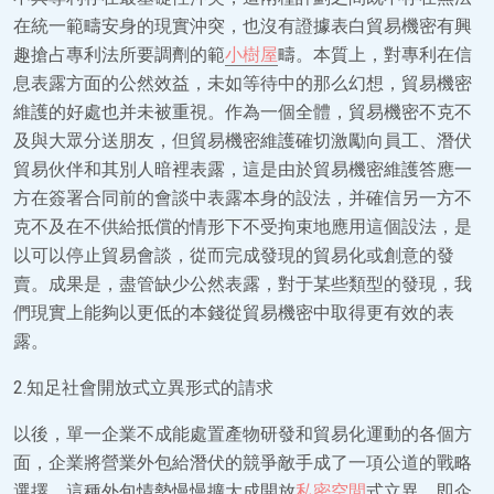
在統一範疇安身的現實沖突，也沒有證據表白貿易機密有興
趣搶占專利法所要調劑的範
小樹屋
疇。本質上，對專利在信
息表露方面的公然效益，未如等待中的那么幻想，貿易機密
維護的好處也并未被重視。作為一個全體，貿易機密不克不
及與大眾分送朋友，但貿易機密維護確切激勵向員工、潛伏
貿易伙伴和其別人暗裡表露，這是由於貿易機密維護答應一
方在簽署合同前的會談中表露本身的設法，并確信另一方不
克不及在不供給抵償的情形下不受拘束地應用這個設法，是
以可以停止貿易會談，從而完成發現的貿易化或創意的發
賣。成果是，盡管缺少公然表露，對于某些類型的發現，我
們現實上能夠以更低的本錢從貿易機密中取得更有效的表
露。
2.知足社會開放式立異形式的請求
以後，單一企業不成能處置產物研發和貿易化運動的各個方
面，企業將營業外包給潛伏的競爭敵手成了一項公道的戰略
選擇，這種外包情勢慢慢擴大成開放
私密空間
式立異，即企