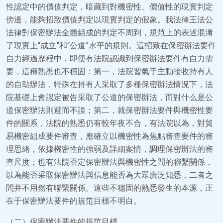
性認定中的價值判定，暗藏到對機密性、價值性的現實判定
傍邊，能夠招致價值判定以現實判定的假象。我法律王法公
法律對保密辦法全體組成的判定不周到，規范上的表述混淆
了現實上“成立”和“公道”水平的規則。這招致在保密辦法要件
自力經過歷程中，即便有法院認識到保密辦法要件有自力需
要，這種熟悉也不穩固：第一，法院習氣于主動接收持有人
的自助辦法，特殊在持有人采取了多種保密辦法情況下，法
院基礎上會認定被告采取了公道的保密辦法，而對什么是公
道保密辦法則避而不談；第二，就保密辦法要件與機密性要
件的關系，法院的熟悉仍有較年夜不合，有法院以為，對貿
易機密組成要件審查，應確立以機密性為焦點審查要件的審
理思緒，依據機密性的強弱及詳細案情，調理保密辦法的審
查尺度；也有法院否定保密辦法與機密性之間的聯繫關係，
以為能否采取保密辦法與信息能否為大眾廣泛知悉，二者之
間并不用然有聯繫關係。這些不穩固的熟悉發生的本源，正
在于保密辦法要件的規范目標不明白。
（二）保密辦法要件的規范目標