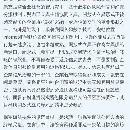
業充足整合全社會的智力資本，基于必定的風險分管和好處
分派機制，與內部立異主體協同立異。開放式立異形式正被
越來越多的企業所承認和采納，成為企業立異的重要形狀之
一。特殊是近幾年，跟著我國各類數字技巧、變動位置
internet和變動位置終真個普及和利用，企業的開放式立異實
行越來越廣泛，也越來越成熟。開放式立異正在為立異供給
新進口、新形式、新前提。開放式立異請求企業信息治理戰
略的靜態化，不再僅著眼于避免信息的喪失，而是要制訂企
業信息能被恰當應用的道路和法式。是以，信息共享組成了
企業信息治理的一部門。企業若想取得保存和成長，就要在
瞬息萬變、關系扁平的社會周遭的狀況中共享和應用貿易機
密，這就要為貿易機密的分送朋友構建可茲信任的維護機
制。而旨在增進貿易機密無限分送朋友的保密辦法要件，其
目標與開放式立異形式的請求是分歧的。
保密辦法要件的規范目標，是決議一項保密辦法公道與否的
終極尺度。在實行中，法院有兩種避開這一規范目標的測驗