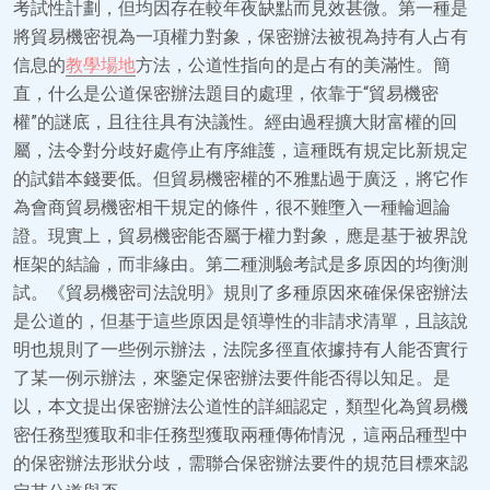
考試性計劃，但均因存在較年夜缺點而見效甚微。第一種是
將貿易機密視為一項權力對象，保密辦法被視為持有人占有
信息的
教學場地
方法，公道性指向的是占有的美滿性。簡
直，什么是公道保密辦法題目的處理，依靠于“貿易機密
權”的謎底，且往往具有決議性。經由過程擴大財富權的回
屬，法令對分歧好處停止有序維護，這種既有規定比新規定
的試錯本錢要低。但貿易機密權的不雅點過于廣泛，將它作
為會商貿易機密相干規定的條件，很不難墮入一種輪迴論
證。現實上，貿易機密能否屬于權力對象，應是基于被界說
框架的結論，而非緣由。第二種測驗考試是多原因的均衡測
試。《貿易機密司法說明》規則了多種原因來確保保密辦法
是公道的，但基于這些原因是領導性的非請求清單，且該說
明也規則了一些例示辦法，法院多徑直依據持有人能否實行
了某一例示辦法，來鑒定保密辦法要件能否得以知足。是
以，本文提出保密辦法公道性的詳細認定，類型化為貿易機
密任務型獲取和非任務型獲取兩種傳佈情況，這兩品種型中
的保密辦法形狀分歧，需聯合保密辦法要件的規范目標來認