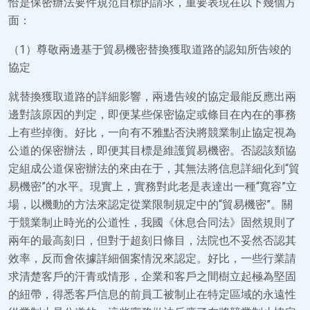
恰是保密辦法要件規范目標的請求，重要表現在以下幾個方
面：
（1）尊敬兩邊基于貿易機密替換獲取道路的認知所告竣的
協定
就替換獲取道路的詳細影響，兩邊告竣的協定最能反應出兩
邊對該原因的判定，即便某些保密協定或條目在內在的事務
上有些掉衡。好比，一向有不雅點否決將競業制止協定視為
公道的保密辦法，即便其目標是維護貿易機密。否認該類協
定組成公道保密辦法的來由在于，其無法將信息詳細化到“貿
易機密”的水平。現實上，實務對此老是表達出一種“寬容”立
場，以機動的方法來認定從業限制規定中的“貿易機密”。關
于競業制止時光的公道性，我國《休息合同法》固然規則了
兩年的最高刻日，但對于超刻日條目，法院也不妥然否認其
效率，反而會依據詳細個案情況來認定。好比，一些行業請
求清楚客戶的汗青或情形，企業和客戶之間樹立起極為堅固
的紐帶，得悉客戶信息的前員工被制止在特定區域的永遠性