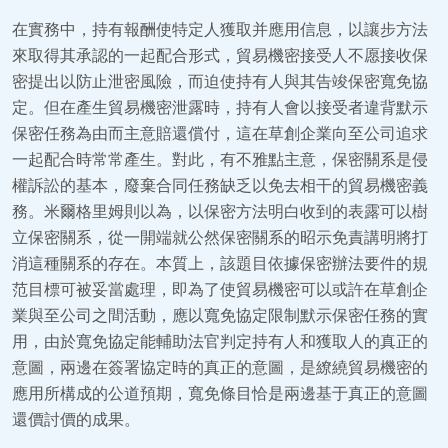
在實務中，持有報酬使特定人獲取并應用信息，以讓步方法
來取得其承認的一起配合形式，貿易機密接受人不愿接收保
密提出以防止泄密風險，而迫使持有人與其告竣保密寬免協
定。但在產生貿易機密泄露時，持有人會以接受者違背默示
保密任務為由而主意賠還償付，這在草創企業向至公司追求
一起配合時常常產生。對此，有不雅點主意，保密關系是侵
權訴訟的基本，廢棄合同任務缺乏以免去相干的貿易機密義
務。米爾格里姆則以為，以保密方法明白收到的表露可以樹
立保密關系，從一開端就公然保密關系的昭示免責講明將打
消這種關系的存在。本質上，該題目依據保密辦法要件的規
范目標可被妥當處理，即為了使貿易機密可以或許在草創企
業與至公司之間活動，應以寬免協定限制默示保密任務的實
用，由於寬免協定能輔助法官判定持有人和獲取人的真正的
意圖，兩邊在簽署協定時的真正的意圖，是繚繞貿易機密的
應用所構成的公道預期，寬免條目恰是兩邊基于真正的意圖
還價討價的成果。