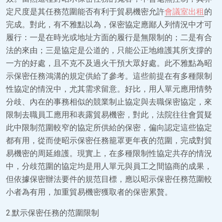
定尺度是其任務范圍能否有利于貿易機密允許
會議室出租
的
完成。對此，有不雅點以為，保密協定應鄙人列情況中才可
履行：一是在時光或地址方面的履行是無限制的；二是有合
法的來由；三是協定是公道的，只能公正地維護其所支撐的
一方的好處，且不克不及過火干預大眾好處。此不雅點為昭
示保密任務鴻溝的規定供給了參考。這些前提在有多種限制
性協定的情況中，尤其需求留意。好比，用人單元應用情勢
分歧、內在的事務相似的競業制止協定與去職保密協定，來
限制去職員工應用和表露貿易機密，對此，法院往往會質疑
此中限制范圍較窄的協定所供給的保密，偏向認定這些協定
都有用，從而使昭示保密任務籠罩更年夜的范圍，完成對貿
易機密的周延維護。現實上，在多種限制性協定共存的情況
中，分歧范圍的協定均是用人單元與員工之間協商的成果，
但依據保密辦法要件的規范目標，應以昭示保密任務范圍較
小者為有用，加重貿易機密獲取者的保密累贅。
2.默示保密任務的范圍限制