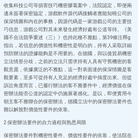
收集科技公司等損害技巧機密膠葛案中，法院認定，即便兩
邊未簽署保密協定，游戲軟件源代碼接觸者應能知曉公司的
保深情圖和內在的事務，因源代碼是一家游戲公司的主要技
巧信息，游戲公司對其未來發生經濟好處有公道等待。《美
國不合法競爭重述（三）》也持此種不雅點，第39條注釋g
指出，若信息的價值性和機密性是明白的，持有人采取詳細
預防辦法的證據能夠是不用要的。在德國，與以後貿易機密
立法情形分歧，之前的立法只需求持有人具有守舊機密的客
觀意愿，依據廣泛的不雅點，這一對表面達的保深情圖是客
觀要素，至多可從持有人充足的經濟好處中揣度出來。但從
訴訟角度而言，已履行辦法的客不雅要件中，經濟價值在保
密辦法能否公道的認定中仍施展著感化。是以，即便實用今
朝主客不雅聯合的保密辦法，德國立法中的保密辦法要件也
難以解脫對價值性要件的依靠。
2.保密辦法要件的自力過程與熟悉局限
保密辦法要件對機密性要件、價值性要件的依靠，使法院在