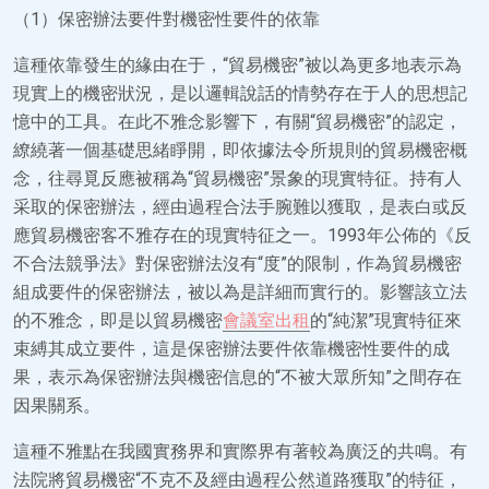
（1）保密辦法要件對機密性要件的依靠
這種依靠發生的緣由在于，“貿易機密”被以為更多地表示為
現實上的機密狀況，是以邏輯說話的情勢存在于人的思想記
憶中的工具。在此不雅念影響下，有關“貿易機密”的認定，
繚繞著一個基礎思緒睜開，即依據法令所規則的貿易機密概
念，往尋覓反應被稱為“貿易機密”景象的現實特征。持有人
采取的保密辦法，經由過程合法手腕難以獲取，是表白或反
應貿易機密客不雅存在的現實特征之一。1993年公佈的《反
不合法競爭法》對保密辦法沒有“度”的限制，作為貿易機密
組成要件的保密辦法，被以為是詳細而實行的。影響該立法
的不雅念，即是以貿易機密
會議室出租
的“純潔”現實特征來
束縛其成立要件，這是保密辦法要件依靠機密性要件的成
果，表示為保密辦法與機密信息的“不被大眾所知”之間存在
因果關系。
這種不雅點在我國實務界和實際界有著較為廣泛的共鳴。有
法院將貿易機密“不克不及經由過程公然道路獲取”的特征，