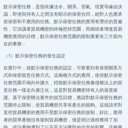
默示保密任務，是指依據法令、關系、習氣、現實等緣由決
議，即便與持有人之間沒有昭示的保密合同，絕對人也應承
當保密和不應用的任務。默示保密任務的實用有潛伏的普遍
性，它決議著貿易機密的終極把持范圍，而繚繞著增進貿易
機密應用的目標，默示保密任務范圍的限制重要有三方面內
在的事務：
（1）默示保密任務的發生認定
在實行中，就默示保密任務的認定，可察看到有保密關系方
式和保密留意任務方式。這兩種方式的應用，使得默示保密
任務范圍不竭向外擴大，招致默示保密任務像侵權法上的留
意任務一樣走向廣泛化，這是對貿易機密持有人的過度維
護。基于保密辦法要件的規范目標，應該對默示保密任務的
范圍停止限制，使貿易機密共享有產生的能夠。這就請求對
某些貿易機密的應用不受默示保密任務的規制，好比，應用
者的競爭產物沒有復制貿易機密，僅是研討過程獲得了加
快，或許產物遭到了以不妥方法獲取的信息的影響，這種應