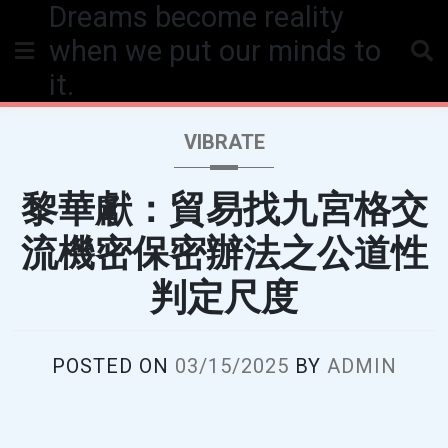
Dreams become reality
Skip
to
when we put our minds to
content
it.
VIBRATE
黎華獻：貿易找九宮格交
流機密保密辦法之公道性
判定尺度
POSTED ON
03/15/2025
BY
ADMIN