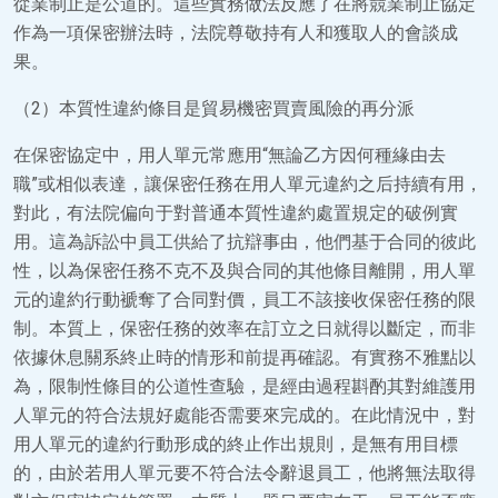
從業制止是公道的。這些實務做法反應了在將競業制止協定
作為一項保密辦法時，法院尊敬持有人和獲取人的會談成
果。
（2）本質性違約條目是貿易機密買賣風險的再分派
在保密協定中，用人單元常應用“無論乙方因何種緣由去
職”或相似表達，讓保密任務在用人單元違約之后持續有用，
對此，有法院偏向于對普通本質性違約處置規定的破例實
用。這為訴訟中員工供給了抗辯事由，他們基于合同的彼此
性，以為保密任務不克不及與合同的其他條目離開，用人單
元的違約行動褫奪了合同對價，員工不該接收保密任務的限
制。本質上，保密任務的效率在訂立之日就得以斷定，而非
依據休息關系終止時的情形和前提再確認。有實務不雅點以
為，限制性條目的公道性查驗，是經由過程斟酌其對維護用
人單元的符合法規好處能否需要來完成的。在此情況中，對
用人單元的違約行動形成的終止作出規則，是無有用目標
的，由於若用人單元要不符合法令辭退員工，他將無法取得