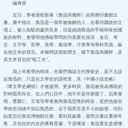
編者按
近日，學者孫郁新著《魯迅與國粹》由商務印書館出
書。書中指出，魯迅是一個常被曲解的人，在看待國故的立
場上，被人批駁的處所良多，但是細讀魯迅的手稿和收拾國
故的材料，會發明他傳統學問的功底實在很深，金石、考
古、文字學、哲學、美學、風俗學、汗青學等學科常識，躲
在他文本的背后。本報聘請孫郁撰文，聊下魯迅與國粹，及
其文本背后的“暗工夫”。
我上年夜學的時辰，先輩們偶談古代學術史，是不太說
起魯迅的，只是在文學史的課程里，其《中國小說史略》
《華文學史綱領》才被援用。更多時辰，魯迅被視為傳統的
對峙面而存在。在人們心目中，他不外是作家罷了。后來發
明，曹聚仁、王瑤等學者會商魯迅思惟的時辰，是把他放在
學術史頭緒中加以熟悉的，這于我而言是不小的啟發。待到
結業后往魯迅博物館任務，看到其躲書，發明古書比重很年
夜，且包括的內在的事務普遍，于是嘆道：魯迅實在是很懂