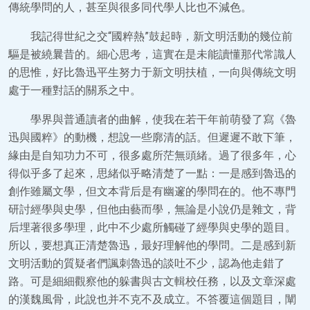
傳統學問的人，甚至與很多同代學人比也不減色。
我記得世紀之交“國粹熱”鼓起時，新文明活動的幾位前
驅是被繞曩昔的。細心思考，這實在是未能讀懂那代常識人
的思惟，好比魯迅平生努力于新文明扶植，一向與傳統文明
處于一種對話的關系之中。
學界與普通讀者的曲解，使我在若干年前萌發了寫《魯
迅與國粹》的動機，想說一些廓清的話。但遲遲不敢下筆，
緣由是自知功力不可，很多處所茫無頭緒。過了很多年，心
得似乎多了起來，思緒似乎略清楚了一點：一是感到魯迅的
創作雖屬文學，但文本背后是有幽邃的學問在的。他不專門
研討經學與史學，但他由藝而學，無論是小說仍是雜文，背
后埋著很多學理，此中不少處所觸碰了經學與史學的題目。
所以，要想真正清楚魯迅，最好理解他的學問。二是感到新
文明活動的質疑者們諷刺魯迅的談吐不少，認為他走錯了
路。可是細細觀察他的躲書與古文輯校任務，以及文章深處
的漢魏風骨，此說也并不克不及成立。不答覆這個題目，闡