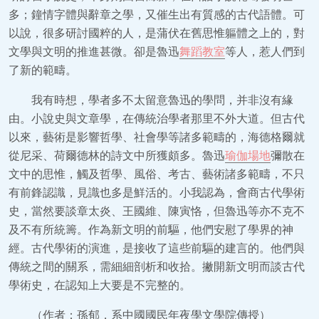
多；鐘情字體與辭章之學，又催生出有質感的古代語體。可
以說，很多研討國粹的人，是蒲伏在舊思惟軀體之上的，對
文學與文明的推進甚微。卻是魯迅
舞蹈教室
等人，惹人們到
了新的範疇。
我有時想，學者多不太留意魯迅的學問，并非沒有緣
由。小說史與文章學，在傳統治學者那里不外大道。但古代
以來，藝術是影響哲學、社會學等諸多範疇的，海德格爾就
從尼采、荷爾德林的詩文中所獲頗多。魯迅
瑜伽場地
彌散在
文中的思惟，觸及哲學、風俗、考古、藝術諸多範疇，不只
有前鋒認識，見識也多是鮮活的。小我認為，會商古代學術
史，當然要談章太炎、王國維、陳寅恪，但魯迅等亦不克不
及不有所統籌。作為新文明的前驅，他們安慰了學界的神
經。古代學術的演進，是接收了這些前驅的建言的。他們與
傳統之間的關系，需細細剖析和收拾。撇開新文明而談古代
學術史，在認知上大要是不完整的。
（作者：孫郁，系中國國民年夜學文學院傳授）