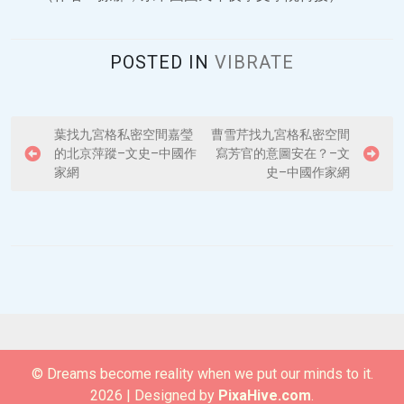
POSTED IN
VIBRATE
P
葉找九宮格私密空間嘉瑩
曹雪芹找九宮格私密空間
的北京萍蹤–文史–中國作
寫芳官的意圖安在？–文
o
家網
史–中國作家網
s
t
n
a
v
i
g
© Dreams become reality when we put our minds to it.
a
2026
|
Designed by
PixaHive.com
.