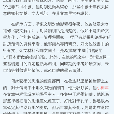
迅加入我的最愛的漢魏拓片、銅鏡、陶俑、明清別史多少數
字也非常可不雅。他對別史頗為留心，那些不被士年夜夫留
意的鄉邦文獻、文人札記，在其文章里常被說起。
在師承方面，浙東文明對他影響很年夜。他曾隨章太炎
進修《說文解字》，對音韻訓詁是清楚的。假如不是由於文
學創作，他能夠成為一論理學問家——從已有結果和為學術研
討所預備的資料來看，他都頗為專門研究。好比他躲書中的
甲骨文、金文材料和碑文圖片，是為撰寫“中國字體變遷
史”冊本所做的後期任務。此外，在他的雜文中，對儒道釋一
些基礎題目的判定也頗為精到。同時期的學者如錢玄同、朱
自清等對魯迅的敬佩，或來自他的學者氣質。
傳統藝術與思惟的優良部門，在魯迅那里是被繼續上去
的。對于傳統中不那么閃光的部門，他批駁頗多。他
小樹屋
在文章中經常諷刺的學界中人，多集中于經學範疇，他以為
那些學者把活的思惟僵化處置了。好比對于孔子，魯迅以為
當確定其忤逆時風的勇氣，但后世將其圣化，則是走在過錯