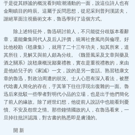
于是從其靜謐的概況看到暗潮涌動的一面，說這位詩人也有
金剛瞋目的時辰。這屬于反問思想，從尼采到普列漢諾夫，
謝絕單面注視藝術文本，魯迅學到了這個方式。
除上述特征外，魯迅研討前人，不只能從分歧版本看辭
章，還能彙集同代人及后人評價，統籌社會風尚與倫理。好
比他校勘《嵇康集》，就用了二十三年功夫，知其所來，道
其所往，見解又與前人頗為分歧。《魏晉風采及文章與藥及
酒之關系》說嵇康概況鄙棄禮教，實在是重視禮教的，來由
是他給兒子的《家誡》一文，說的是另一套話。熟習嵇康文
章的魯迅，對政治周遭的狀況、士人心思有深入看法，被歷
代唸書人簡化的存在，于其筆下往往浮現出復雜的一面。魯
迅后來批駁一些學者對明代小品的立場，也是出于他們簡化
了前人的緣故。除了經世幻想，他從前人說話中也能看到憂
憤、不安及怨世之情。那些鐘情國故的人，在魯迅看來，一
旦掉往批評認識，對古書的熟悉即是膚淺的。
開 新