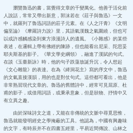
瀏覽魯迅的書，當覺得文章的千變萬化。他善于活化前
人說話，常常又帶出新意，郭沫若在《莊子與魯迅》一文
中，就羅列了魯迅詞語的莊子元素。在《人之汗青》《文明
偏至論》《摩羅詩力說》里，其語氣漢魏之氣圍繞，但也可
以或許感觸感染到東方浪漫詩人的遺風。《小雜感》的某些
表述，在邏輯上帶有佛經的陳跡，但也能看出尼采、陀思妥
耶夫斯基的影子。《華文學史綱領》，融進了漢賦的句式。
在談《玉臺新詠》時，他的句子跌蕩放誕升沉，令人想起
《文心雕龍》的表達。在為《絳洞花主》寫的序文中，魯迅
的文氣直接漢韻，用的也是對仗句式。這些都可看出，他是
非常熟習現代文章的。魯迅的舊體詩中，經常可見屈原、杜
甫的影子，或借用詞語，或秉承意象，但是狀物、抒情中又
有立異之趣。
由於深味詩文之道，又能在非傳統的文脈中尋覓思惟，
魯迅就能發明經史之學掩蔽的工具。他認為，中國有興趣味
的文字，有時辰并不在四書五經里，平易近間傳說、山林之