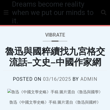
Dreams become reality
Skip
to
when we put our minds to
content
it.
VIBRATE
魯迅與國粹續找九宮格交
流話–文史–中國作家網
POSTED ON
03/16/2025
BY
ADMIN
魯迅《中國文學史略》手稿 圖片選自《魯迅與國粹》