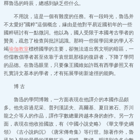
釋魯迅的時辰，總感到缺乏些什么。
不用說，這是一個有難度的任務。有一段時光，魯迅并
不太愛好“國粹”這個概念，緣由是他對平易近國初年的一些
國粹研討有一點微詞。他以為，國人受限于本國考古學者的
贊美，疏忽了檢查與批評認識。那時一些留學回來的學人不
竭
瑜伽教室
標榜國學的主要，卻無法道出舊文明的暗區，一
些儒教倡導者甚至依靠于袁世凱那樣的復辟者，下降了學問
的品德。在魯迅眼里，只要像王國維如許既有西學參照又有
扎實詩文基本的學者，才有拓展學術新途徑的能夠。
博 古
魯迅的學問博雜，一方面表現在他譯介的本國作品頗
多。他先容過尼采、普列漢諾夫、高爾基、夏目漱石、芥川
龍之介等人的作品，譯作字數總量跨越本身的創作。另一方
面，表現在他收拾國故，有《中國小說史略》《華文學史綱
領》《古小說鉤沉》《唐宋傳奇集》等行世。除著作外，魯