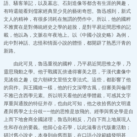
語、騷客筆記，以及墓志、石刻造像等都含有生涯的興趣，
有時還能看到儒家經典里少見的藝術奇想。魯迅感到，新式
文人的精神，有很多消耗在無謂的勞作中。所以，他的國粹
不雅實在是對傳統經史之學的超脫，是對平易近間思惟的記
載，他以為，文脈在年夜地上。以《中國小說史略》為例，
此中對神話、志怪和情面小說的體悟，都開辟了熟悉汗青的
新路。
由此可見，魯迅重視的國粹，乃平易近間思惟之學，乃
靈思飛動之學。他于戰國瓦傍邊得審美之思，于漢代畫像中
見謠俗之趣，從六朝碑文里悟文章法式。這些，都影響了他
的寫作。與王國維一樣，他的行文深帶古風，但審美與倫理
不雅已含西學元素。所以明天看他的述學體裁，可感其文字
厚重與通脫的特征并存，也由此可知，他之收拾舊的文明遺
產與舊學之士分歧——他的思惟是放飛的。經學與舊史學是自
上而下地會商全國諸理，魯迅則相反，乃自下而上地展現人
生和存在的要義。他留心金石學，以此滋養古代版畫活動；
研討舊小說史，本身則由舊而新，在口語小說範疇發明甚