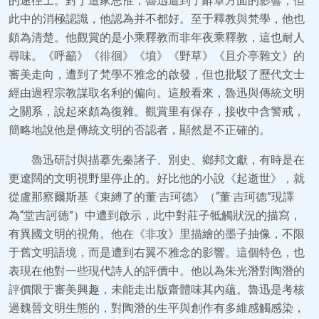
的途徑上。對于道家思惟，魯迅遭到了辭章方面的影響，但
此中的消極認識，他認為并不都好。至于釋教與梵學，他也
頗為清楚。他觀賞的是小乘釋教而非年夜乘釋教，這也耐人
尋味。《呼籲》《徘徊》《墳》《野草》《且介亭雜文》的
審美走向，遭到了梵學不雅念的啟發，但也批駁了歷代文士
經由過程宗教謀取名利的偏向。這般看來，魯迅與傳統文明
之關系，說起來頗為復雜。觀賞里有保存，接收中含警戒，
簡略地說他是傳統文明的否認者，顯然是不正確的。
魯迅研討與描摹先秦諸子、別史、鄉邦文獻，有時是在
更遼闊的文明視野里停止的。好比他的小說《起逝世》，就
從盧那察爾斯基《束縛了的董·吉珂德》（“董·吉珂德”現譯
為“堂吉訶德”）中遭到啟示，此中對莊子牴觸狀況的描寫，
有異國文明的視角。他在《非攻》里描繪的墨子抽像，不限
于舊文明語境，而是遭到右翼不雅念的影響。這個特色，也
表現在他對一些現代詩人的評價中。他以為朱光潛對陶潛的
評價限于審美興趣，未能走出版齋體味其內蘊。魯迅是考核
過魏晉文明生態的，對陶潛的生平與創作有多維感觸感染，