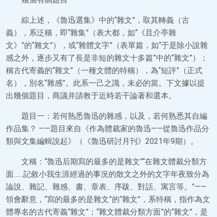
綜上述，《魯迅選集》中的“雜文”，取其轉義（古
義），系泛稱，即“雜集”（表大都，如“《且介亭雜
文》”的“雜文”），或“雜體文字”（表單篇，如“于是除小說雜
感之外，逐步又有了長是非短的雜文十多篇”中的“雜文”）；
稱古代寄義的“雜文”（一種文體的特稱），為“短評”（正式
名），別名“雜感”。此系一己之識，未必的當。下文據以提
出幾個題目，商議并請教于近時若干論著和選本。
題目一：若何熟悉魯迅的雜感，以及，若何熟悉其自編
作品集？ ——題目來自《作為體裁家的魯迅——從魯迅作品分
類與文集編輯說起》（《魯迅研討月刊》2021年9期）。
文稱：“魯迅后期寫的最多的是雜文”“在雜文體裁分類方
面……記敘小我生涯經過的事況的散文之外的文字年夜致分為
論說、雜記、雜感、書、章表、序跋、對話、寓言等。”——
領會辭意，“寫的最多的是雜文”的“雜文”，系特稱，指作為文
體專名的古代寄義“雜文”；“雜文體裁分類方面”的“雜文”，是