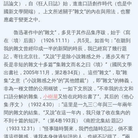
話論文），自《狂人日誌》始，進進口語創作時代（也是中
國新文學開端）。上文所述關于“雜文”的內在與用法，也響
應處于變更之中。
魯迅著作中的“雜文”，多見于其作品集序跋，始于《寫
在〈墳〉后面》（1926.11.11），共5見。如首句：“在聽到
我的雜文曾經印成一半的新聞的時辰，我已經寫了幾行題
記，寄往北京往。”又說“于是除小說雜感之外，逐步又有了
長是非短的雜文十多篇”“集雜文而名之曰《墳》”（國民文學
出書社，2005年11月，第2卷34頁）。這些“雜文”，取“雜
集”之意（“小說雜感之外”的“其他體裁”），即“雜文”的轉義，
非為一種文體的公用稱號，一如下文所說，“不幸我的古文和
口語分解的雜集，
小樹屋
又恰在此時出書了”。其后的《他心
集·序文 》（1932.4.30）：“這里是一九三〇年與三一年兩年
間的雜文的結集。”又說“在這一年內，我只做了收在集內的
不到十篇的短評。”（第4卷193頁）《南腔北集結·題記》
（1933.12.31）：“怪事隨時襲來，我們也隨時忘記，倘不重
溫這些雜感，連我本身做過短評的人，也絕不記得了。”“兩