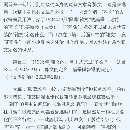
開首第一句話，則直接稱本身的這些文章為‘雜文’，這是魯迅
第一次稱本身此類文章為‘雜文’。”——可會商者，“雜文”的古
代寄義及用法，始于1934年9月“圍殲‘雜文’”的論爭，此前
的“雜文”只要轉義（古義），即“雜集”，魯迅不成能以古代寄
義的“雜文”定名什么。而《寫在〈墳〉后面》中的“雜文”，意
同“雜集”，指“小說雜感之外”的其他作品，是以無法作為對雜
文定名的例證。
題目三：“(1935年)雜文的正名正式完成”了么？ ——題目
來自《1934-1935：雜文的定名、論爭與魯迅的決定》
（《文學評論》2023年2期）。
文稱：“跟著論爭（按，指“圍殲‘雜文’”挑起的論爭）的鼓
起與成長，雜文開端逐步代替雜感更多地呈現在魯迅筆下。
……到了10月中旬所寫的《準風月談·后記》，雜文就開端脫
往引號而以嚴厲的意義被魯迅應用了。這顯然是一種往臭名
化的正名行動”。——此論以為：以“雜文”（“脫往引號”）代
替“雜感”，始于《準風月談·后記》。可商議者，“圍殲‘雜