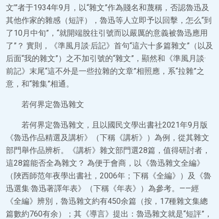
文’”者于1934年9月，以“雜文”作為賤名和蔑稱，否認魯迅及
其他作家的雜感（短評），魯迅等人立即予以回擊，怎么“到
了10月中旬”，“就開端脫往引號而以嚴厲的意義被魯迅應用
了”？ 實則，《準風月談·后記》首句“這六十多篇雜文”（以及
后面“我的雜文”）之不加引號的“雜文”，顯然和《準風月談·
前記》末尾“這不外是一些拉雜的文章”相照應，系“拉雜”之
意，和“雜集”相通。
若何界定魯迅雜文
若何界定魯迅雜文，且以國民文學出書社2021年9月版
《魯迅作品精選及講析》（下稱《講析》）為例，從其雜文
部門舉作品辨析。《講析》雜文部門選28篇，值得研討者，
這28篇能否全為雜文？ 為便于會商，以《魯迅雜文全編》
（陜西師范年夜學出書社，2006年；下稱《全編》）及《魯
迅選集·魯迅著譯年表》（下稱《年表》）為參考。——經
《全編》辨別，魯迅雜文約有450余篇（按，17種雜文集總
篇數約760有余）；其《導言》提出：魯迅雜文就是“短評”，