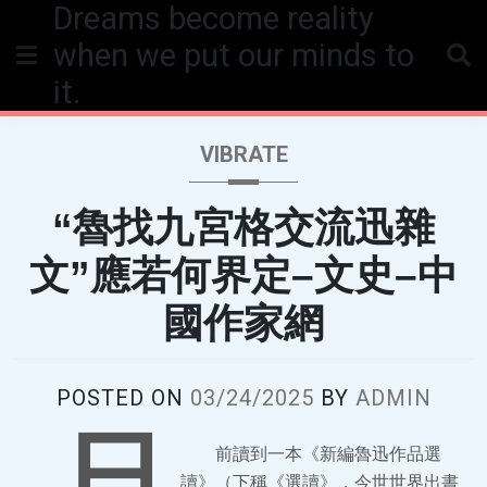
Dreams become reality
Skip
to
when we put our minds to
content
it.
VIBRATE
“魯找九宮格交流迅雜
文”應若何界定–文史–中
國作家網
POSTED ON
03/24/2025
BY
ADMIN
日
前讀到一本《新編魯迅作品選
讀》（下稱《選讀》，今世世界出書