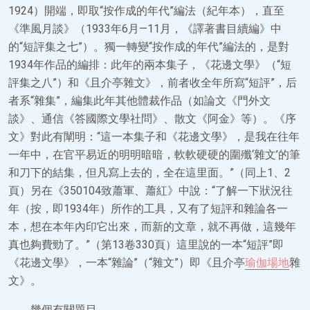
1924）開端，即取“按作成的年代”編法（紀年本），直至
《準風月談》（1933年6月—11月，《譯著書目續編》中
的“短評集之七”）。獨一轉變“按作成的年代”編法的，是對
1934年作品的編排：此年的兩本集子，《花邊文學》（“短
評集之八”）和《且介亭雜文》，前者收全年所寫“短評”，后
者系“雜集”，編集此年其他體裁作品（如論文《門外文
談》、通信《答國際文學社問》、散文《阿金》等）。《序
文》對此有闡明：“這一本集子和《花邊文學》，是我在往年
一年中，在官平易近的明明暗暗，軟軟硬硬的圍殲‘雜文’的筆
和刀下的結集，但凡寫上去的，全在這里面。”（同上1、2
頁）另在《350104致蕭軍、蕭紅》中說：“了解一下狀況往
年（按，即1934年）所作的工具，又有了短評和雜論各一
本，想在本年內印它出來，而新的文章，就不再做，這幾年
真也夠費勁了。”（第13卷330頁）這里說的一本“短評”即
《花邊文學》，一本“雜論”（“雜文”）即《且介亭
瑜伽場地
雜
文》。
幾個有關題目