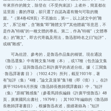
年來所作的雜文，除登在《不受拘束談》上者外，簡直都在
這里面；書的序跋，卻只選了自認為還有幾句可取的幾
篇。”（第4卷428頁）不丟臉出，第一，以上諸文中的“雜
文”，系“泛稱”，含“雜集”即“雜體文字”“其他體裁”等意思，不
是作為“特稱”的一種文體的專名。第二，作為“特稱”（文體專
名）的“雜文”，即古代寄義及用法，魯迅那時名之曰“短評”，
或稱“雜感”。
可為佐證、參考的，是魯迅作品集的稱號。現在通說
《魯迅選集》中有雜文集16種（本），或17種（包含論文集
《墳》）。這與魯迅自己和許廣平的表述分歧。據《 三閑集
· 魯迅譯著書 目 》（1932.4.29）所列，截至1931年，著
有“短評（集）”4種，“論文及漫筆”集1種（即《墳》）。在許
廣平1926年6月所擬《魯迅師長教師撰譯書錄》中，“短評
（集）”原稱“雜感集”（參看馬蹄疾編錄《許廣平憶魯迅》48
頁，廣東國民出書社，1979年）；其1937年編錄的《魯迅師
長教師譯著書目》，根據魯迅表述，接續著錄為：“短評