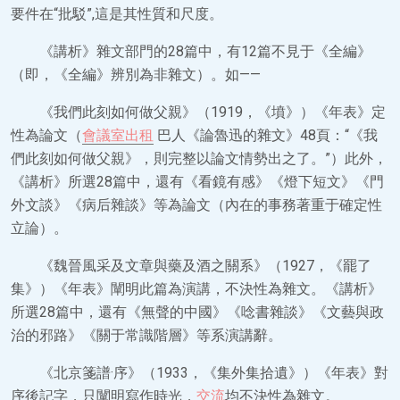
要件在“批駁”,這是其性質和尺度。
《講析》雜文部門的28篇中，有12篇不見于《全編》
（即，《全編》辨別為非雜文）。如——
《我們此刻如何做父親》（1919，《墳》）《年表》定
性為論文（
會議室出租
巴人《論魯迅的雜文》48頁：“《我
們此刻如何做父親》，則完整以論文情勢出之了。”）此外，
《講析》所選28篇中，還有《看鏡有感》《燈下短文》《門
外文談》《病后雜談》等為論文（內在的事務著重于確定性
立論）。
《魏晉風采及文章與藥及酒之關系》（1927，《罷了
集》）《年表》闡明此篇為演講，不決性為雜文。《講析》
所選28篇中，還有《無聲的中國》《唸書雜談》《文藝與政
治的邪路》《關于常識階層》等系演講辭。
《北京箋譜·序》（1933，《集外集拾遺》）《年表》對
序後記字，只闡明寫作時光，
交流
均不決性為雜文。