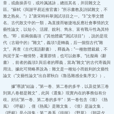
章，或曲操弄引，或吟諷謠詠，總括其名，并回雜文之
區。”蘇軾《與謝平易近推官書》“所示書教及詩賦雜文，不
雅之熟矣。”）2.“唐宋時科舉測試項目之一。”3.“文學文體
名。古代散文中的一類，為直接而敏捷地反應社會事情的文
藝性論文，以短小、活躍、銳利、雋永、富有戰斗性為其特
色。”即，前兩個義項（“其他體裁”“測試項目”），說的是現
代（古籍中的）“雜文”，義項1是轉義，后一個指古代“雜
文”。再查《古代漢語辭書》，釋義為：“一種散體裁裁，不
拘泥于某一種情勢，著重群情，也可以敘事。”比擬兩《辭
書》，前者的義項3.與后者的釋義，當為“雜文”的古代寄義與
用法。據此可簡略界說為：雜文是一種短小而銳利的文藝性
論文（“文藝性論文”出自瞿秋白《魯迅雜感全集序文》）。
據“導讀”結論，“第一卷、第二卷的多半，以及從第三卷
到第八卷都是雜文”，此與《選集》現實內在的事務似有分
歧。好比“第一卷、第二卷的多半”：第一卷包含《墳》《熱
風》《呼籲》，僅《熱風》是雜文集，《墳》是論文集，
《呼籲》是小說集；第二卷系《徘徊》《野草》《朝花夕