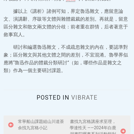
據以上《講析》諸例可知，界定魯迅雜文，應留意論
文、演講辭、序跋等文體與雜體裁裁的差別。再就是，留意
區分雜文和散文兩文體的分歧：前者重在群情，后者著意于
敘事寫人。
研討和編選魯迅雜文，不成疏忽雜文的內在，要認準對
象；區分雜文與其他文體之間的差別，不宜混淆。魯學界似
應將“魯迅作品的體裁分類研討”（如，哪些作品是雜文之
類）作為一個主要研討課題。
POSTED IN
VIBRATE
P
常寧船山課題組山川道茶
書找九宮格講座求至理，
余找九宮格小記
學達性天 ——2024年白鹿
o