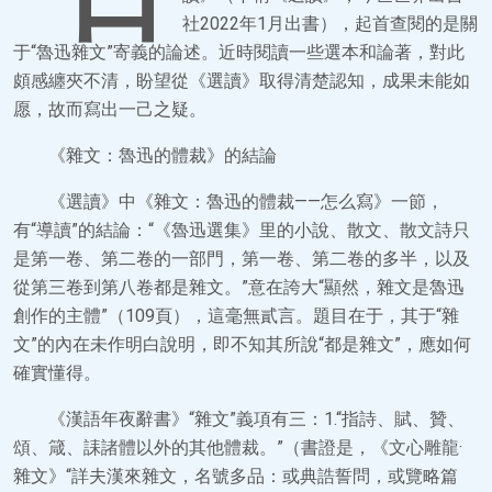
社2022年1月出書），起首查閱的是關
于“魯迅雜文”寄義的論述。近時閱讀一些選本和論著，對此
頗感纏夾不清，盼望從《選讀》取得清楚認知，成果未能如
愿，故而寫出一己之疑。
《雜文：魯迅的體裁》的結論
《選讀》中《雜文：魯迅的體裁——怎么寫》一節，
有“導讀”的結論：“《魯迅選集》里的小說、散文、散文詩只
是第一卷、第二卷的一部門，第一卷、第二卷的多半，以及
從第三卷到第八卷都是雜文。”意在誇大“顯然，雜文是魯迅
創作的主體”（109頁），這毫無貳言。題目在于，其于“雜
文”的內在未作明白說明，即不知其所說“都是雜文”，應如何
確實懂得。
《漢語年夜辭書》“雜文”義項有三：1.“指詩、賦、贊、
頌、箴、誄諸體以外的其他體裁。”（書證是，《文心雕龍·
雜文》“詳夫漢來雜文，名號多品：或典誥誓問，或覽略篇