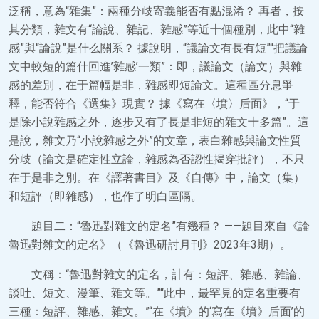
泛稱，意為“雜集”：兩種分歧寄義能否有點混淆？ 再者，按
其分類，雜文有“論說、雜記、雜感”等近十個種別，此中“雜
感”與“論說”是什么關系？ 據說明，“議論文有長有短”“把議論
文中較短的篇什回進’雜感’一類”：即，議論文（論文）與雜
感的差別，在于篇幅是非，雜感即短論文。這種區分息爭
釋，能否符合《選集》現實？ 據《寫在〈墳〉后面》，“于
是除小說雜感之外，逐步又有了長是非短的雜文十多篇”。這
是說，雜文乃“小說雜感之外”的文章，表白雜感與論文性質
分歧（論文是確定性立論，雜感為否認性揭穿批評），不只
在于是非之別。在《譯著書目》及《自傳》中，論文（集）
和短評（即雜感），也作了明白區隔。
題目二：“魯迅對雜文的定名”有幾種？ ——題目來自《論
魯迅對雜文的定名》（《魯迅研討月刊》2023年3期）。
文稱：“魯迅對雜文的定名，計有：短評、雜感、雜論、
談吐、短文、漫筆、雜文等。”“此中，最罕見的定名重要有
三種：短評、雜感、雜文。”“在《墳》的‘寫在《墳》后面’的