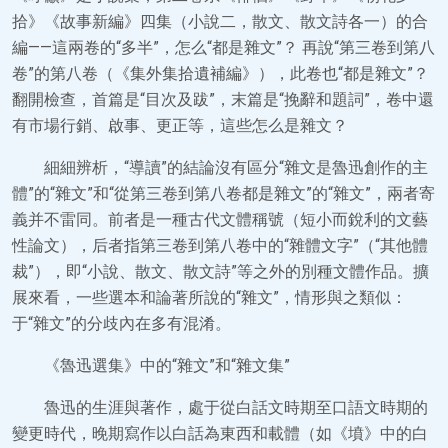
拾》《故事新編》四集（小說二，散文、散文詩各一）的合
編——這兩卷的“多半”，怎么“都是雜文”？ 再說“第三卷到第八
卷”的第八卷（《集外集拾遺補編》），此卷也“都是雜文”？
翻開檢查，首篇是“目次及跋”，末篇是“挽辭和題詞”，卷中還
有市場行銷、啟事、更正等，這些怎么是雜文？
細細辨析，“導讀”的結論沒有區分“雜文是魯迅創作的主
體”的“雜文”和“從第三卷到第八卷都是雜文”的“雜文”，兩者寄
義并不雷同。前者是一種古代文體稱號（短小而銳利的文藝
性論文），后者指第三卷到第八卷中的“雜體文字”（“其他體
裁”），即“小說、散文、散文詩”等之外的別種文體作品。擴
展來看，一些選本和論著所說的“雜文”，情形與之類似：
于“雜文”的分歧內在多有混淆。
《魯迅選集》中的“雜文”和“雜文集”
魯迅的生涯與著作，處于從白話文時期至口語文時期的
變更時代，晚期寫作以白話為東西和載體（如《墳》中的白