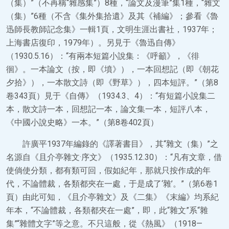
（集）”（不再稱“雜感集”）8種，“論文及漫筆”集1種，“雜文
（集）”6種（不含《集外集拾遺》及其《補編》；參看《魯
迅師長教師記念集》一輯1頁，文明生涯出書社，1937年；
上海書店復印，1979年）。另見于《魯迅自傳》
（1930.5.16）：“有兩本短篇小說集：《呼籲》，《徘
徊》。一本論文（按，即《墳》），一本回想記（即《朝花
夕拾》），一本散文詩（即《野草》），四本短評。”（第8
卷343頁）見于《自傳》（1934.3、4）：“有短篇小說集二
本，散文詩一本，回想記一本，論文集一本，短評八本，
《中國小說史略》一本。”（第8卷402頁）
許廣平1937年編錄的《譯著書目》，其“雜文（集）”之
名源自《且介亭雜文·序文》（1935.12.30）：“凡有文章，借
使倘使分類，都有類可回，假如紀年，那就只按作成的年
代，不論體裁，各類都夾在一處，于是成了‘雜’。”（第6卷1
頁）由此可知，《且介亭雜文》及《二集》《末編》均系紀
年本，“不論體裁，各類都夾在一處”，即，此“雜文”系“雜
集”“雜體文字”等之意。不只這般，從《熱風》（1918—