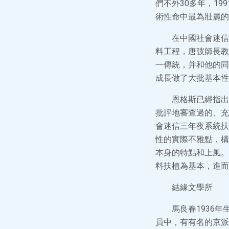
們不外30多年，1
術性命中最為壯麗的
在中國社會迷信
料工程，唐弢師長教
一傳統，并和他的同
成長做了大批基本性
恩格斯已經指出
批評地審查過的、充
會迷信三年夜系統扶
性的實際不雅點，構
本身的特點和上風。
料扶植為基本，進而
結緣文學所
馬良春1936
員中，有有名的京派