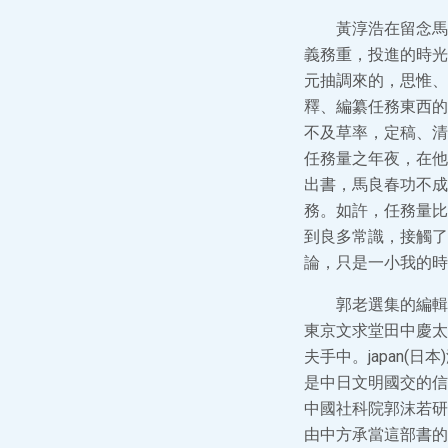
黃淳浩在留念馬
義務重，投進的時光
元抽調來的，思惟、
釋、編纂任務東西的
不及草率，定稿、清
任務量之年夜，在他
出書，馬良春功不成
務。如許，任務量比
到良多常識，接觸了
論，只是一小我的時
郭老選集的編輯
東京文求堂田中慶太
夫手中。japan
是中日文明國交的信
中國社科院郭沫若研
由中方承當這部書的