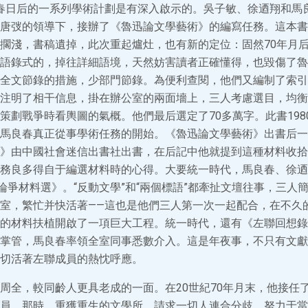
春日后的一系列學術計劃是有深入啟示的。吳子敏、徐迺翔和馬
唐弢的領導下，接辦了《魯迅論文學藝術》的編寫任務。這本書在
擱淺，書稿遺掉，此次重起爐灶，也有新的定位：固然70年月
語錄式的，掉往詳細語境，天然妨害讀者正確懂得，也毀傷了魯
全文節錄的措施，少部門節錄。為便利查閱，他們又編制了索引。
注明了相干信息，掛在辦公室的兩面墻上，三人考慮選目，均衡
策劃戰爭時看輿圖的氣概。他們最后選定了70多萬字。此書198
馬良春真正從事學術任務的開始。《魯迅論文學藝術》出書后一
》由中國社會迷信出書社出書，在后記中他就提到這種材料收拾
務良多得自于編選材料時的心得。大要統一時代，馬良春、徐迺
”論爭材料選》。“反動文學”和“兩個標語”都牽扯文壇往事，三人
室，繁忙并快活著——這也是他們三人第一次一起配合，在不久
的材料扶植開啟了一項巨大工程。統一時代，還有《左聯回想錄
掌管，馬良春率領全室同事悉數介入。這是年夜事，不只有文獻
切活著左聯成員的熱忱呼應。
周全，較同齡人更具老成的一面。在20世紀70年月末，他接任
員。那時，重獲重生的文學所，請求一切人連合分歧，努力于當