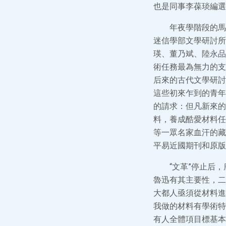
也是同事李葆琰編選
年夜學階段的馬
迷信學部文學研討所
瑛、董乃斌、陸永品
術任務最為無力的支
后來的古代文學研討
這些初來乍到的青年
的請求：但凡新來的
料，養成酷愛材料任
等一眾名家血汗的藏
平易近國期刊和原版
“文革”停止后
魯迅有其主要性，二
大都人亟須從材料進
我做的材料有學術特
有人全體項目標基本