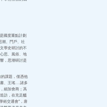
程是國度重點計劃
思潮、門戶、社
文學史研討的不
心思、風俗、地
響，思潮研討是
前的課題，僅憑他
書、王瑤……諸多
，細加會商；馮
造訪，在充足醞
學術交通會”，唐