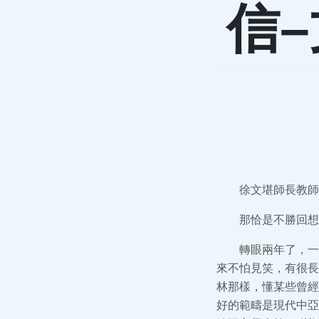
信
徐文堪師長教師
那恰是不勝回想
轉眼兩年了，一
來不怕見笑，有很長
林那樣，懂某些曾經
好的範疇是現代中亞