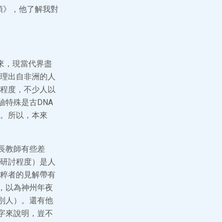
頓》，他了解我對
。
說以來，現當代界盡
理出自非洲的人
程度，不少人以
驗特殊是古DNA
。所以，本來
長教師有些差
研討程度）是人
粹者的見解帶有
，以為神州年夜
別人）。還有他
字來說明，豈不