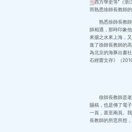
地
西方學史等”（浙
而熟悉徐師長教師的
熟悉徐師長教師
師相遇，那時印象他
來揚之水來上海，又
進了徐師長教師的高
為北京的海豚出書社
石經齋文存》（20
徐師長教師是老
賜稿，也是傳了電子
一頁，甚至兩頁。我
長教師的所思所想，