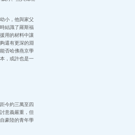
幼小，他與家父
時結識了羅斯福
援用的材料中讓
夠還有更深的淵
能否哈佛燕京學
本，或許也是一
距今約三萬至四
研討意義嚴重，但
自豪陸的青年學