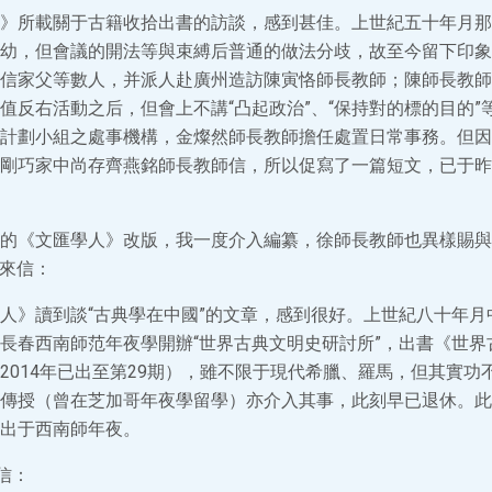
》所載關于古籍收拾出書的訪談，感到甚佳。上世紀五十年月那
幼，但會議的開法等與束縛后普通的做法分歧，故至今留下印象
信家父等數人，并派人赴廣州造訪陳寅恪師長教師；陳師長教師
值反右活動之后，但會上不講“凸起政治”、“保持對的標的目的”
計劃小組之處事機構，金燦然師長教師擔任處置日常事務。但因
剛巧家中尚存齊燕銘師長教師信，所以促寫了一篇短文，已于昨
的《文匯學人》改版，我一度介入編纂，徐師長教師也異樣賜與
日來信：
人》讀到談“古典學在中國”的文章，感到很好。上世紀八十年月
長春西南師范年夜學開辦“世界古典文明史研討所”，出書《世界
2014年已出至第29期），雖不限于現代希臘、羅馬，但其實功
傳授（曾在芝加哥年夜學留學）亦介入其事，此刻早已退休。此
出于西南師年夜。
信：