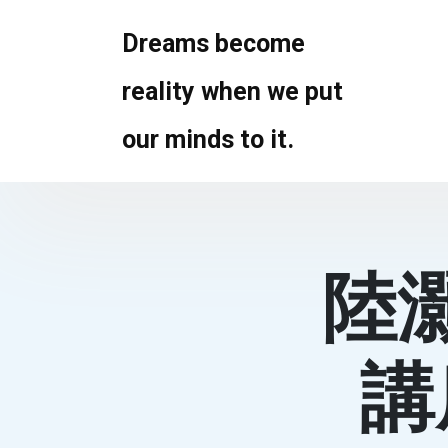
Skip
to
Dreams become
content
reality when we put
our minds to it.
陸
講