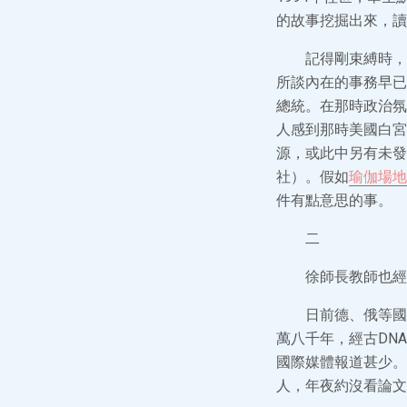
的故事挖掘出來，讀
記得剛束縛時，
所談內在的事務早已
總統。在那時政治氛
人感到那時美國白宮
源，或此中另有未發
社）。假如
瑜伽場地
件有點意思的事。
二
徐師長教師也經
日前德、俄等國
萬八千年，經古DN
國際媒體報道甚少。
人，年夜約沒看論文