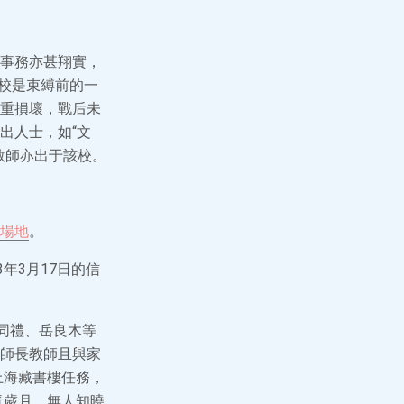
事務亦甚翔實，
。該校是束縛前的一
重損壞，戰后未
出人士，如“文
教師亦出于該校。
。
場地
。
年3月17日的信
同禮、岳良木等
師長教師且與家
上海藏書樓任務，
青歲月、無人知曉