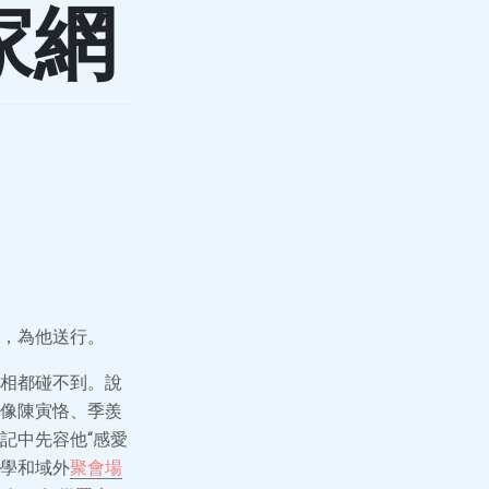
家網
，為他送行。
相都碰不到。說
像陳寅恪、季羨
記中先容他“感愛
學和域外
聚會場