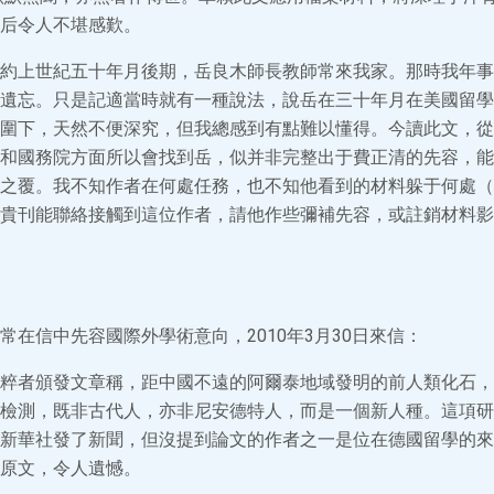
后令人不堪感歎。
約上世紀五十年月後期，岳良木師長教師常來我家。那時我年事
遺忘。只是記適當時就有一種說法，說岳在三十年月在美國留學
圍下，天然不便深究，但我總感到有點難以懂得。今讀此文，從
和國務院方面所以會找到岳，似并非完整出于費正清的先容，能
之覆。我不知作者在何處任務，也不知他看到的材料躲于何處（
貴刊能聯絡接觸到這位作者，請他作些彌補先容，或註銷材料影
常在信中先容國際外學術意向，2010年3月30日來信：
粹者頒發文章稱，距中國不遠的阿爾泰地域發明的前人類化石，
A檢測，既非古代人，亦非尼安德特人，而是一個新人種。這項
新華社發了新聞，但沒提到論文的作者之一是位在德國留學的來
原文，令人遺憾。