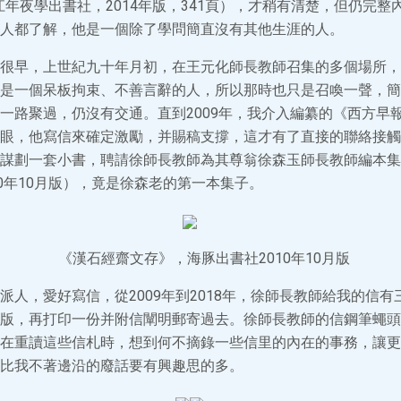
江年夜學出書社，2014年版，341頁），才稍有清楚，但仍完整
人都了解，他是一個除了學問簡直沒有其他生涯的人。
很早，上世紀九十年月初，在王元化師長教師召集的多個場所，
是一個呆板拘束、不善言辭的人，所以那時也只是召喚一聲，簡
一路聚過，仍沒有交通。直到2009年，我介入編纂的《西方早報
眼，他寫信來確定激勵，并賜稿支撐，這才有了直接的聯絡接觸
謀劃一套小書，聘請徐師長教師為其尊翁徐森玉師長教師編本集
10年10月版），竟是徐森老的第一本集子。
《漢石經齋文存》，海豚出書社2010年10月版
派人，愛好寫信，從2009年到2018年，徐師長教師給我的信
版，再打印一份并附信闡明郵寄過去。徐師長教師的信鋼筆蠅頭
在重讀這些信札時，想到何不摘錄一些信里的內在的事務，讓更
比我不著邊沿的廢話要有興趣思的多。