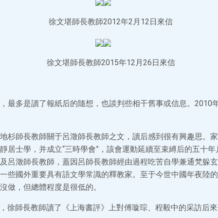
徐文堪師長教師2012年2月12日來信
徐文堪師長教師2015年12月26日來信
，最多是讀了報紙后的隨想，也談判些相干舊事或信息。2010年
地杉師長教師關于呂澂師長教師之文，讀后感到很有興趣思。家
靜居士學，并成立“三時學會”，該會運動延續至束縛后的五十年
及呂澂師長教師，蓋因呂師長教師經由過程吃苦自學兼通梵躲玄
一些國外重要具有語文學常識的釋教家。至于今世中國年夜陸的
沒做，但總體程度是很低的。
20日，徐師長教師讀了《上海書評》上對傅璇琮、程毅中的采訪后