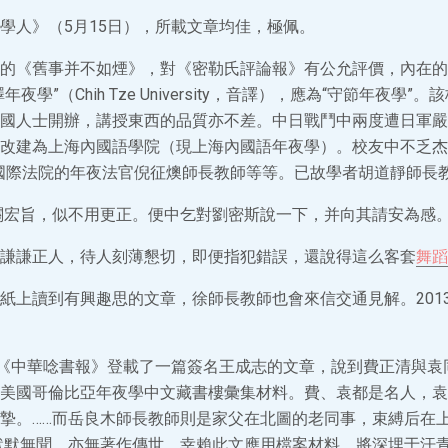
學人》（5月15日），所載文章均佳，極佩。
的《舊事并不如煙》，對《密勒氏評論報》有公允評價，內在的
夜學”（Chih Tze University，音譯），應為“守節年夜學”
國人士開辦，講授東西的品質亦不差。中日戰鬥中兩度遭日軍嚴
改建為上海內國語學院（現上海內國語年夜學）。校友中不乏杰
國際法院的年夜法官倪征燠師長教師等等。已故學者胡道靜師長
關宏旨，似不用更正。便中乞對劉密斯說一下，并向其請安為感
謙謙正人，待人刻薄懇切，即便指犯錯誤，還說得這么客套
舞蹈
紙上讀到有興趣思的文章，徐師長教師也會來信交通見解。2013
的《中華唸書報》登載了一篇簽名王成志的文章，說到費正清與袁
美國哥倫比亞年夜學中文藏書樓彙集材料。費、袁都是名人，袁
摯。……而岳良木師長教師則是家父在北圖的老同事，束縛后在
生默默無聞，亦無著作傳世。幸賴此文應用檔案材料，將深埋于汗