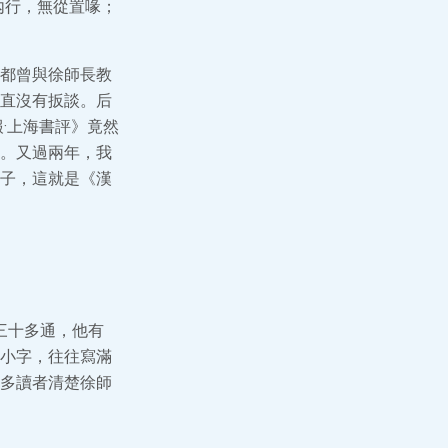
內行，無從置喙；
都曾與徐師長教
直沒有扳談。后
·上海書評》竟然
。又過兩年，我
子，這就是《漢
有三十多通，他有
小字，往往寫滿
多讀者清楚徐師