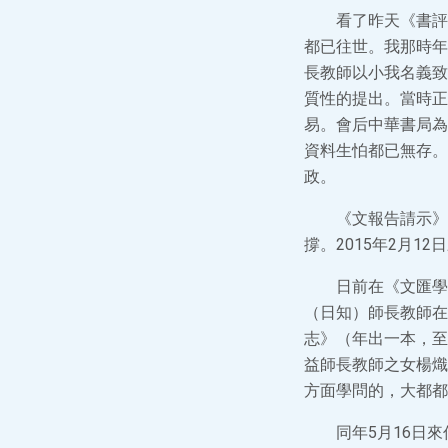
看了昨天《書評
都已往世。我那時年
長教師以小我名義致
質性的提出。當時正
易。會后中華書局為
資料生怕都已無存。
政。
《文報告請示》
撐。2015年2月12
日前在《文匯學
（日知）師長教師在
志》（年出一本，至
益師長教師之女楊熾
方面學問的，大都都
同年5月16日來