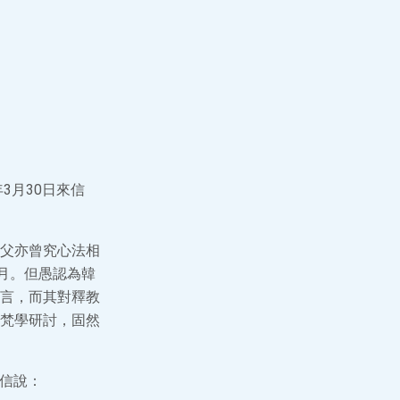
3月30日來信
父亦曾究心法相
月。但愚認為韓
言，而其對釋教
梵學研討，固然
來信說：