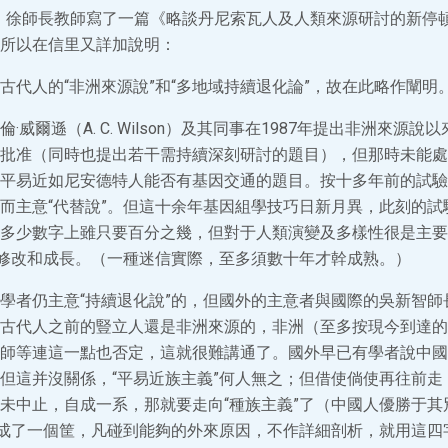
9日，徐師長教師寫了一篇《略談丹尼索瓦人及人類來源研討的新停
所以在信里又詳加說明：
古代人的“非洲來源說”和“多地域持續退化論”，故在此略作闡明
·威爾遜（A. C. Wilson）及其同事在1987年提出非洲來源
批准（同時也提出若干需持續深刻研討的題目），但那時未能處
平易近如尼安德特人能否有基因交通的題目。按十多年前的試驗
而主意“代替說”。但這十余年基因組學技巧日新月異，此刻的試
多少數字上雖只要百分之幾，但對于人類演變及多樣性很是主要
有修改和成長。（一種迷信實際，至多須數十年才幹成熟。）
學者仍主意“持續退化說”的，但國外的主意者與國際的吳新智師
古代人之前的豎立人還是非洲來源的，非洲（至多按現今到達的
師等連這一點也否定，這就很難講通了。國外早已有學者說中國
但這并沒關係，“平易近族主義”何人無之；但借使倘使再往前走
未中止，自成一系，那就要走向“種族主義”了（中國人優勝于其
則成了一個筐，凡碰到能夠的外來原因，不作詳細剖析，就用這四