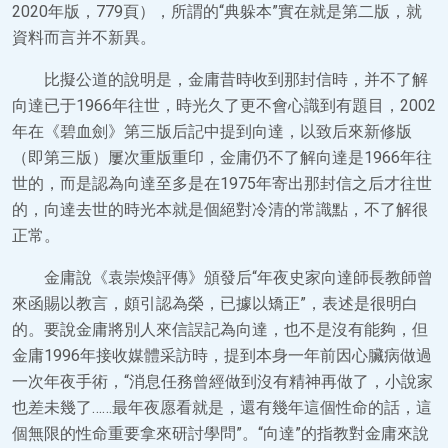
2020年版，779頁），所謂的“典躲本”實在就是第二版，就
資料而言并不新異。
比擬公道的說明是，金庸昔時收到那封信時，并不了解
向達已于1966年往世，時光久了更不會心識到有題目，2002
年在《碧血劍》第三版后記中提到向達，以致后來新修版
（即第三版）屢次重版重印，金庸仍不了解向達是1966年往
世的，而是認為向達至多是在1975年寄出那封信之后才往世
的，向達去世的時光本就是個絕對冷清的常識點，不了解很
正常。
金庸說《袁崇煥評傳》頒發后“年夜史家向達師長教師曾
來函賜以教言，頗引認為榮，已據以矯正”，表述是很明白
的。要說金庸將別人來信誤記為向達，也不是沒有能夠，但
金庸1996年接收媒體采訪時，提到本身一年前因心臟病做過
一次年夜手術，“消息任務曾經做到沒有精神再做了，小說家
也差未幾了……最年夜愿看就是，還有幾年這個性命的話，這
個無限的性命重要拿來研討學問”。“向達”的指教對金庸來說