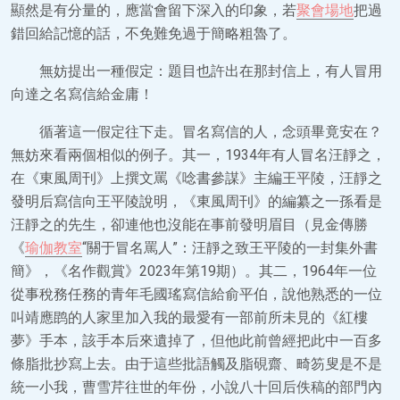
顯然是有分量的，應當會留下深入的印象，若
聚會場地
把過
錯回給記憶的話，不免難免過于簡略粗魯了。
無妨提出一種假定：題目也許出在那封信上，有人冒用
向達之名寫信給金庸！
循著這一假定往下走。冒名寫信的人，念頭畢竟安在？
無妨來看兩個相似的例子。其一，1934年有人冒名汪靜之，
在《東風周刊》上撰文罵《唸書參謀》主編王平陵，汪靜之
發明后寫信向王平陵說明，《東風周刊》的編纂之一孫看是
汪靜之的先生，卻連他也沒能在事前發明眉目（見金傳勝
《
瑜伽教室
“關于冒名罵人”：汪靜之致王平陵的一封集外書
簡》，《名作觀賞》2023年第19期）。其二，1964年一位
從事稅務任務的青年毛國瑤寫信給俞平伯，說他熟悉的一位
叫靖應鹍的人家里加入我的最愛有一部前所未見的《紅樓
夢》手本，該手本后來遺掉了，但他此前曾經把此中一百多
條脂批抄寫上去。由于這些批語觸及脂硯齋、畸笏叟是不是
統一小我，曹雪芹往世的年份，小說八十回后佚稿的部門內