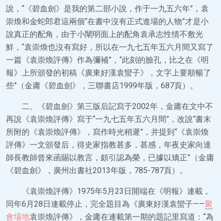
說，“《碧血劍》是我的第二部小說，作于一九五六年”，袁
崇煥和金蛇郎君這兩個“在書中沒有正式進場的人物”才是小
說真正的配角，由于小闡明面上的配角袁承志性情不敷光
鮮，“袁崇煥也沒有寫好，所以在一九七五年五六月間又寫了
一篇《袁崇煥評傳》作為彌補”，“此刻的臉孔，比之在《明
報》上所頒發的初稿《廣東好漢袁蠻子》，文字上要順暢了
些”（金庸《碧血劍》，三聯書店1999年版，687頁）。
二、《碧血劍》第三版后記寫于2002年，金庸在文中不
再說《袁崇煥評傳》寫于“一九七五年五六月間”，改說“書末
所附的《袁崇煥評傳》，寫作時光稍遲”，并提到“《袁崇煥
評傳》一文頒發后，得史家指教甚多，甚感，年夜史家向達
師長教師曾來函賜以教言，頗引認為榮，已據以矯正”（金庸
《碧血劍》，廣州出書社2013年版，785-787頁）。
《袁崇煥評傳》1975年5月23日開端在《明報》連載，
同年6月28日連載停止，完全題目為《廣東好漢袁蠻子——
聚
會場地
袁崇煥評傳》，金庸在連載第一期的題記里寫道：“為