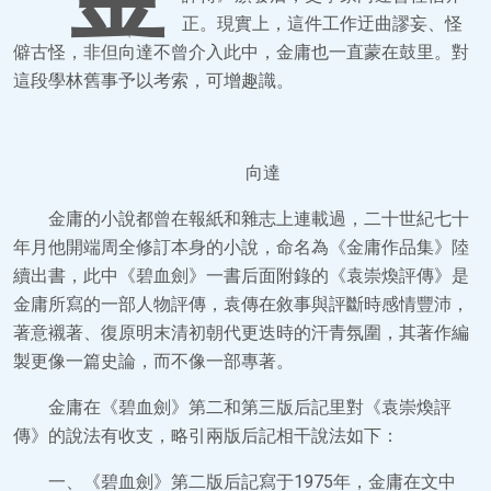
正。現實上，這件工作迂曲謬妄、怪
僻古怪，非但向達不曾介入此中，金庸也一直蒙在鼓里。對
這段學林舊事予以考索，可增趣識。
向達
金庸的小說都曾在報紙和雜志上連載過，二十世紀七十
年月他開端周全修訂本身的小說，命名為《金庸作品集》陸
續出書，此中《碧血劍》一書后面附錄的《袁崇煥評傳》是
金庸所寫的一部人物評傳，袁傳在敘事與評斷時感情豐沛，
著意襯著、復原明末清初朝代更迭時的汗青氛圍，其著作編
製更像一篇史論，而不像一部專著。
金庸在《碧血劍》第二和第三版后記里對《袁崇煥評
傳》的說法有收支，略引兩版后記相干說法如下：
一、《碧血劍》第二版后記寫于1975年，金庸在文中