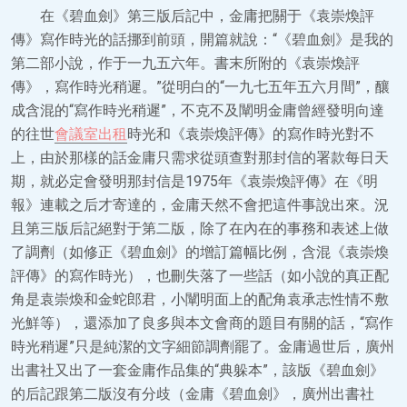
在《碧血劍》第三版后記中，金庸把關于《袁崇煥評
傳》寫作時光的話挪到前頭，開篇就說：“《碧血劍》是我的
第二部小說，作于一九五六年。書末所附的《袁崇煥評
傳》，寫作時光稍遲。”從明白的“一九七五年五六月間”，釀
成含混的“寫作時光稍遲”，不克不及闡明金庸曾經發明向達
的往世
會議室出租
時光和《袁崇煥評傳》的寫作時光對不
上，由於那樣的話金庸只需求從頭查對那封信的署款每日天
期，就必定會發明那封信是1975年《袁崇煥評傳》在《明
報》連載之后才寄達的，金庸天然不會把這件事說出來。況
且第三版后記絕對于第二版，除了在內在的事務和表述上做
了調劑（如修正《碧血劍》的增訂篇幅比例，含混《袁崇煥
評傳》的寫作時光），也刪失落了一些話（如小說的真正配
角是袁崇煥和金蛇郎君，小闡明面上的配角袁承志性情不敷
光鮮等），還添加了良多與本文會商的題目有關的話，“寫作
時光稍遲”只是純潔的文字細節調劑罷了。金庸過世后，廣州
出書社又出了一套金庸作品集的“典躲本”，該版《碧血劍》
的后記跟第二版沒有分歧（金庸《碧血劍》，廣州出書社