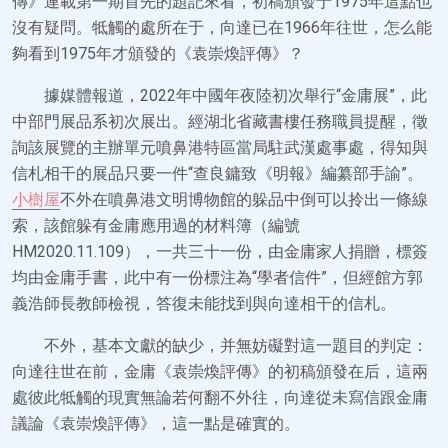
傳》連載第一期首先的題記來看，初稿頒發于1975年這點也
沒有疑問。牴觸的處所在于，向達已在1966年往世，怎么能
夠看到1975年才頒發的《袁崇煥評傳》？
據媒體報道，2022年中國年夜陸初次舉行“金庸展”，此
中部門展品系初次展出。經湖北省藏書樓任務職員提醒，徵
詢該展覽的主辦單元噴鼻港特區當局駐武漢處事處，得知與
信札相干的展品只要一件“查良鏞致《明報》編纂部手諭”。
小樹屋
不外在噴鼻港文明博物館的躲品中倒可以拎出一條線
索，該館躲有金庸應用過的材料簿（編號
HM2020.11.109），一共三十一份，由金庸家人捐贈，標簽
均由金庸手書，此中有一份標注為“學者信件”，但經館方郭
義浩師長教師檢視，答復未能找到與向達相干的信札。
不外，基本文獻的缺少，并無妨礙對這一題目的判定：
向達往世在前，金庸《袁崇煥評傳》的初稿頒發在后，這兩
處彼此牴觸的現實無論若何翻不外往，向達從未寫信跟金庸
議論《袁崇煥評傳》，這一點是確實的。