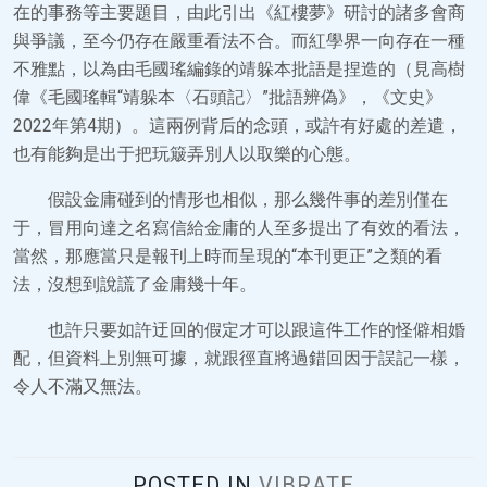
在的事務等主要題目，由此引出《紅樓夢》研討的諸多會商
與爭議，至今仍存在嚴重看法不合。而紅學界一向存在一種
不雅點，以為由毛國瑤編錄的靖躲本批語是捏造的（見高樹
偉《毛國瑤輯“靖躲本〈石頭記〉”批語辨偽》，《文史》
2022年第4期）。這兩例背后的念頭，或許有好處的差遣，
也有能夠是出于把玩簸弄別人以取樂的心態。
假設金庸碰到的情形也相似，那么幾件事的差別僅在
于，冒用向達之名寫信給金庸的人至多提出了有效的看法，
當然，那應當只是報刊上時而呈現的“本刊更正”之類的看
法，沒想到說謊了金庸幾十年。
也許只要如許迂回的假定才可以跟這件工作的怪僻相婚
配，但資料上別無可據，就跟徑直將過錯回因于誤記一樣，
令人不滿又無法。
POSTED IN
VIBRATE