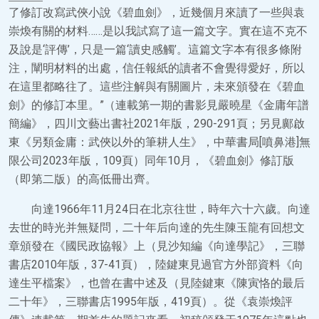
了修訂改寫武俠小說《碧血劍》，近幾個月來讀了一些與袁
崇煥有關的材料……是以我試寫了這一篇文字。實在這不克不
及說是‘評傳’，只是一篇‘讀史感觸’。這篇文字本有很多條附
注，闡明材料的出處，信任報紙的讀者不會覺得愛好，所以
在這里都略往了。這些注解與有關圖片，未來頒發在《碧血
劍》的修訂本里。”（連載第一期的書影見嚴曉星《金庸年譜
簡編》，四川文藝出書社2021年版，290-291頁；另見鄺啟
東《另類金庸：武俠以外的筆耕人生》，中華書局[噴鼻港]無
限公司2023年版，109頁）同年10月，《碧血劍》修訂版
（即第二版）的高低冊出齊。
向達1966年11月24日在北京往世，時年六十六歲。向達
去世的時光并無疑問，二十年后向達的先生陳玉龍有回想文
章頒發在《國民政協報》上（見沙知編《向達學記》，三聯
書店2010年版，37-41頁），陸鍵東見過官方外部資料《向
達生平檔案》，也曾在書中述及（見陸鍵東《陳寅恪的最后
二十年》，三聯書店1995年版，419頁）。從《袁崇煥評