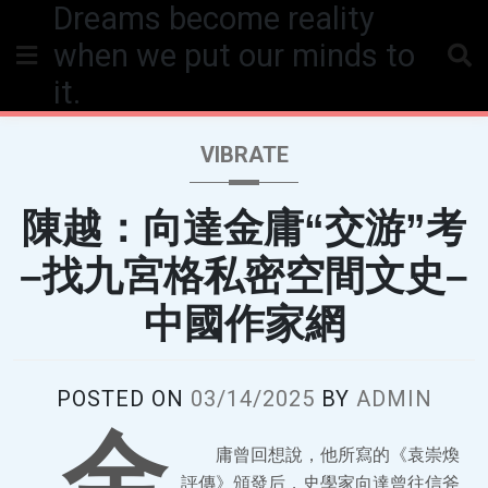
Dreams become reality
Skip
to
when we put our minds to
content
it.
VIBRATE
陳越：向達金庸“交游”考
–找九宮格私密空間文史–
中國作家網
POSTED ON
03/14/2025
BY
ADMIN
金
庸曾回想說，他所寫的《袁崇煥
評傳》頒發后，史學家向達曾往信斧