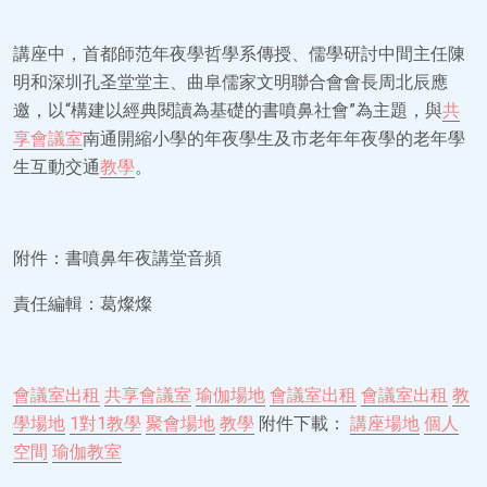
講座中，首都師范年夜學哲學系傳授、儒學研討中間主任陳
明和深圳孔圣堂堂主、曲阜儒家文明聯合會會長周北辰應
邀，以“構建以經典閱讀為基礎的書噴鼻社會”為主題，與
共
享會議室
南通開縮小學的年夜學生及市老年年夜學的老年學
生互動交通
教學
。
附件：書噴鼻年夜講堂音頻
責任編輯：葛燦燦
會議室出租
共享會議室
瑜伽場地
會議室出租
會議室出租
教
學場地
1對1教學
聚會場地
教學
附件下載：
講座場地
個人
空間
瑜伽教室