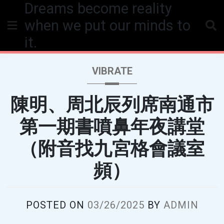
Dreams become reality
Skip
to
when we put our minds to
content
it.
VIBRATE
陳明、周北辰列席南通市
第一期書噴鼻年夜講堂
（附音找九宮格會議室
頻）
POSTED ON
03/26/2025
BY
ADMIN