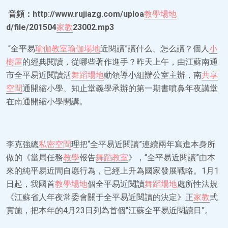
音頻：http://www.rujiazg.com/uploa
教學場地
d/file/201504
家教
23002.mp3
“全平易
瑜伽教室
瑜伽場地
近閱讀”讀什么、怎么讀？個人
小
樹屋
的經典閱讀，從哪些著作進手？昨天上午，由江蘇南通
市全平易近閱讀活
舞蹈場地
動領導小組辦公室主辦，南
共享
空間
通開縮小學、知止堂義學承辦的第一期書噴鼻年夜講堂
在南通開縮小學開講。
李克強總
私密空間
理把“全平易近閱讀”連續兩年寫進本身所
做的《當局任務
教學
報告
舞蹈教室
》，“全平易近閱讀”由本
來的純平易近間自愿行為，已經上升為國家發展戰略。1月1
日起，我國首
教學場地
個全平易近閱讀
舞蹈場地
處所性法規
《江蘇省人年夜常委會關于全平易近閱讀的決定》正
家教
式
實施，把本年的4月23日列為首個“江蘇全平易近閱讀日”。