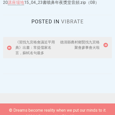
20
講座場地
15_04_23書噴鼻年夜獎堂音頻.zip（0B）
POSTED IN
VIBRATE
P
《習找九宮格會議近平用
德清縣農村鄉賢找九宮格
典》出書：常提儒家名
聚會參事會火啦
o
言，蘇軾名句最多
s
t
n
a
v
i
g
© Dreams become reality when we put our minds to it.
a