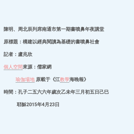
陳明、周北辰列席南通市第一期書噴鼻年夜講堂
原標題：構建以經典閱讀為基礎的書噴鼻社會
記者：盧兆欣
個人空間
來源：儒家網
瑜伽場地
原載于《江
教學
海晚報》
時間：孔子二五六六年歲次乙未年三月初五日己巳
耶穌2015年4月23日