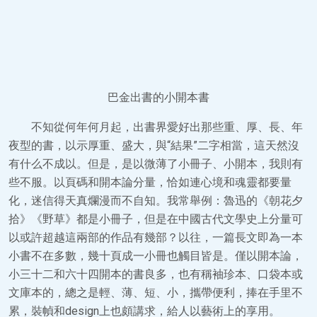
巴金出書的小開本書
不知從何年何月起，出書界愛好出那些重、厚、長、年
夜型的書，以示厚重、盛大，與“結果”二字相當，這天然沒
有什么不成以。但是，是以微薄了小冊子、小開本，我則有
些不服。以頁碼和開本論分量，恰如連心境和魂靈都要量
化，迷信得天真爛漫而不自知。我常舉例：魯迅的《朝花夕
拾》《野草》都是小冊子，但是在中國古代文學史上分量可
以或許超越這兩部的作品有幾部？以往，一篇長文即為一本
小書不在多數，幾十頁成一小冊也觸目皆是。僅以開本論，
小三十二和六十四開本的書良多，也有稱袖珍本、口袋本或
文庫本的，總之是輕、薄、短、小，攜帶便利，捧在手里不
累，裝幀和design上也頗講求，給人以藝術上的享用。