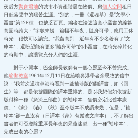
夜后方
聚會場地
的城市小資產階層在物價、房
個人空間
租日
日低落聲中的艱苦生涯。”別的，一冊《還魂草》是“文學小
叢書”第128種，也缺乏百頁。編者在論述這套小叢書的編纂
意圖時誇大：“字數未幾，篇幅不年夜，隨身可帶，應用工休
時光，很快可以讀完。”我留意到，近年有不少名著有了“文
庫本”，還盼望能有更多“隨身可帶”的小叢書，在時光碎片化
的時期中，讓瀏覽充分人們的生涯。
對于小開本，巴金師長教師有一個心愿至今不曾完成。
他
瑜伽教室
1961年12月11日在給噴鼻港學者余思牧的信中
說：“我前次過噴鼻港時看到一些袖珍版的翻譯書，如《回
生》等，都是依據國際的譯本重排的。是以我想假如依據新
版付梓一種《急流三部曲》的袖珍本，售價必定比舊本廉
價。”《家》《春》《秋》至今版本不成謂未幾，但是，“袖
珍本”卻一直沒有（日譯本《家》有巖波文庫本），不了解出
書者們可否廢除重厚長年夜的呆傻迷魅，出一種“袖珍本”，
完成巴老的心愿？