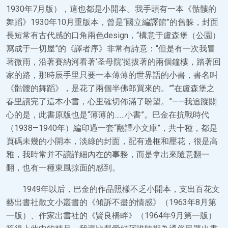
1930年7月版），這也都是小開本。我手頭有一本《骷髏的
舞蹈》1930年10月重版本，曾是“國立編譯館”的舊躲，封面
長短常有古代感的口角兩色design，“構意于盧森堡（公園）
寫成于一切屋”的《譯者序》非常有詩意：“但是有一次我冒
著微雨，沿著賽納河看著‘圣母院’挺拔著的兩個鐘樓，踏著回
家的路，那時辰手里只要一本薄薄的世界語的小書，書名叫
《骷髏的舞蹈》，是花了兩個半佛郎買來的。”“在盧森堡之
春里讀完了這本小書，心里確切佈滿了盼望。”——我追蹤關
心的是，此書原版也是“薄薄的……小書”。巴金在抗戰時代
（1938—1940年）編印過一套“翻譯小文庫”，共十種，都是
頁碼未幾的小開本，淡綠的封面，配有邊框和壓花，很是高
雅，我時常并不讀詳細內在的事務，而是拿出來隨意翻一
翻，也有一種東風掠面的感到。
1949年以后，巴金的作品照樣不乏小開本，支出百花文
藝出書社散文小叢書的《傾訴不盡的情感》（1963年8月第
一版）、作家出書社的《賢良橋畔》（1964年9月第一版）