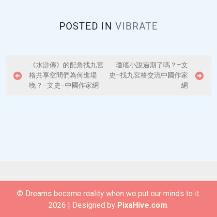
POSTED IN
VIBRATE
P
《水滸傳》的配角找九宮
瓊瑤小說過期了嗎？–文
格共享空間們為何進場
史–找九宮格交流中國作家
o
晚？–文史–中國作家網
網
s
t
n
a
v
i
g
© Dreams become reality when we put our minds to it.
a
2026
|
Designed by
PixaHive.com
.
t