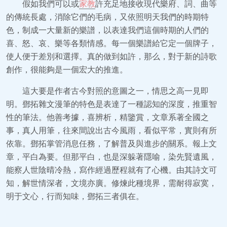
假如我們可以或
家教
許充足地接收現代樂府、詞、曲等
的傳統長處，消除它們的毛病，又依照明天我們的時期特
色，制成一大量新的樂譜，以表達我們這個時期的人們的
喜、怒、哀、樂等各類情感。每一個樂譜給它定一個牌子，
使人便于差別和選擇。真的做到如許，那么，對于新的詩歌
創作，很能夠是一個宏大的推進。
這大要是作者古今對照的意圖之一，情思之高一見即
明。鄧拓雜文漫筆的特色是表達了一種認知的深度，推重智
性的筆法。他善考據，喜辨析，精鑒賞，文章系著全國之
事，真人用筆，往來間說出古今風雨，看似平常，實則有所
依靠。鄧拓掌管消息任務，了解普及與進步的關系。報上文
章，平白為要。但那平白，也是深躲著隱喻，染先賢遺風，
能察人世陰晴冷熱，寫作經過歷程就有了心機。由其詩文可
知，解世情深者，文境亦廣。修煉此種境界，需耐得寂寞，
明于文心，行而知味，鄧拓三者俱在。