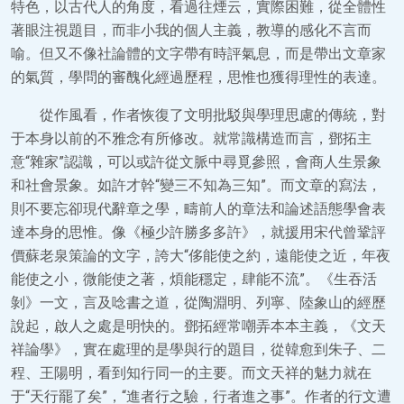
特色，以古代人的角度，看過往煙云，實際困難，從全體性
著眼注視題目，而非小我的個人主義，教導的感化不言而
喻。但又不像社論體的文字帶有時評氣息，而是帶出文章家
的氣質，學問的審醜化經過歷程，思惟也獲得理性的表達。
從作風看，作者恢復了文明批駁與學理思慮的傳統，對
于本身以前的不雅念有所修改。就常識構造而言，鄧拓主
意“雜家”認識，可以或許從文脈中尋覓參照，會商人生景象
和社會景象。如許才幹“變三不知為三知”。而文章的寫法，
則不要忘卻現代辭章之學，疇前人的章法和論述語態學會表
達本身的思惟。像《極少許勝多多許》，就援用宋代曾鞏評
價蘇老泉策論的文字，誇大“侈能使之約，遠能使之近，年夜
能使之小，微能使之著，煩能穩定，肆能不流”。《生吞活
剝》一文，言及唸書之道，從陶淵明、列寧、陸象山的經歷
說起，啟人之處是明快的。鄧拓經常嘲弄本本主義，《文天
祥論學》，實在處理的是學與行的題目，從韓愈到朱子、二
程、王陽明，看到知行同一的主要。而文天祥的魅力就在
于“天行罷了矣”，“進者行之驗，行者進之事”。作者的行文遭