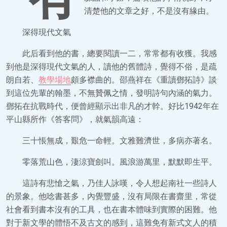
清楚他的文章之好，不是沒有緣由。
深得現代文氣
此后看到他的書，總要閱讀一二，常常都有收獲。我感
到他是深得現代文氣的人，讀他的舊體詩，覺得不俗，是疏
朗自若、
教學場地
頗多襟曲的。邵燕祥在《重讀鄧拓詩》談
到這位先輩的翰墨，不無贊佩之情，發明詩句內涵的氣力。
鄧拓在抗戰時代，便曾經顯示出非凡的才幹。好比1942年在
平山縣所作《答客問》，就氣韻高遠：
三十悵無成，艱危一命輕。文雅難濟世，多病亦著名。
零落荒山色，淒涼寶劍叫。風浪游萬里，默默即生平。
這詩有悲愴之氣，乃佳人詠嘆，令人想起南社一些詩人
的景象。他唸書甚多，內覺豐盛，沒有局限在書齋里，常從
社會看到書本沒有的工具，也在書本體味到實際的困難。他
對于新文學的體悟不及古文的感到，這難免有新式文人的積