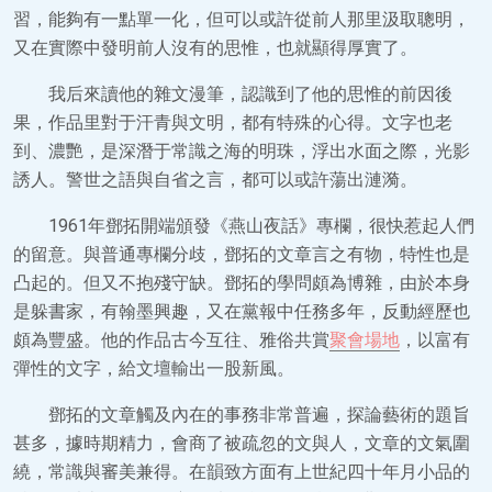
習，能夠有一點單一化，但可以或許從前人那里汲取聰明，
又在實際中發明前人沒有的思惟，也就顯得厚實了。
我后來讀他的雜文漫筆，認識到了他的思惟的前因後
果，作品里對于汗青與文明，都有特殊的心得。文字也老
到、濃艷，是深潛于常識之海的明珠，浮出水面之際，光影
誘人。警世之語與自省之言，都可以或許蕩出漣漪。
1961年鄧拓開端頒發《燕山夜話》專欄，很快惹起人們
的留意。與普通專欄分歧，鄧拓的文章言之有物，特性也是
凸起的。但又不抱殘守缺。鄧拓的學問頗為博雜，由於本身
是躲書家，有翰墨興趣，又在黨報中任務多年，反動經歷也
頗為豐盛。他的作品古今互往、雅俗共賞
聚會場地
，以富有
彈性的文字，給文壇輸出一股新風。
鄧拓的文章觸及內在的事務非常普遍，探論藝術的題旨
甚多，據時期精力，會商了被疏忽的文與人，文章的文氣圍
繞，常識與審美兼得。在韻致方面有上世紀四十年月小品的