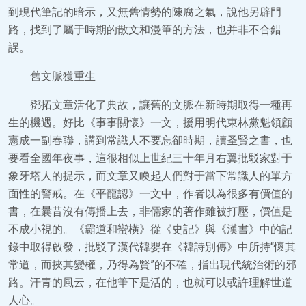
到現代筆記的暗示，又無舊情勢的陳腐之氣，說他另辟門
路，找到了屬于時期的散文和漫筆的方法，也并非不合錯
誤。
舊文脈獲重生
鄧拓文章活化了典故，讓舊的文脈在新時期取得一種再
生的機遇。好比《事事關懷》一文，援用明代東林黨魁領顧
憲成一副春聯，講到常識人不要忘卻時期，讀圣賢之書，也
要看全國年夜事，這很相似上世紀三十年月右翼批駁家對于
象牙塔人的提示，而文章又喚起人們對于當下常識人的單方
面性的警戒。在《平龍認》一文中，作者以為很多有價值的
書，在曩昔沒有傳播上去，非儒家的著作雖被打壓，價值是
不成小視的。《霸道和蠻橫》從《史記》與《漢書》中的記
錄中取得啟發，批駁了漢代韓嬰在《韓詩別傳》中所持“懷其
常道，而挾其變權，乃得為賢”的不確，指出現代統治術的邪
路。汗青的風云，在他筆下是活的，也就可以或許理解世道
人心。