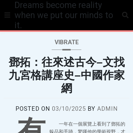
Dreams become reality
Skip
to
when we put our minds to
content
it.
VIBRATE
鄧拓：往來述古今–文找
九宮格講座史–中國作家
網
POSTED ON
03/10/2025
BY
ADMIN
有
一年在一個展覽上看到了鄧拓的
躲品和手跡，驚嘆他的學術視野，才