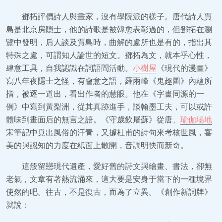
鄧拓評價詩人與畫家，沒有學院派的樣子。唐代詩人賈
島是北京房隱士，他的詩歌是被韓愈表彰過的，但鄧拓在瀏
覽中發明，后人談及賈島時，曲解的處所也是有的，指出其
特殊之處，可謂知人論世的短文。鄧拓為文，就本乎心性，
肆意工具，自我認識在詞語間活動。
小樹屋
《現代的漫畫》
寫八年夜隱士之怪，有會意之語，羅兩峰《鬼趣圖》內蘊所
指，被逐一道出，看出作者的慧眼。他在《字畫同源的一
例》中寫到黃梨洲，從其真跡進手，談翰墨工夫，可以或許
體味到畫面后的無言之語。《守歲飲屠蘇》從唐、
瑜伽場地
宋筆記中覓出風俗的汗青，又據杜甫的詩句來考核世風，審
美的與認知的力度在紙面上散開，音調明快而新奇。
這般留戀現代遺產，愛好舊的詩文與繪畫、書法，卻無
老氣，文章有著熱流涌來，這大要是安身于當下的一種境界
使然的吧。往古，不是復古，而為了立異。《創作新詞牌》
就說：