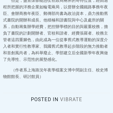
但是，盛宣懷卻能憑仗在政商兩界的奇特位置，經由過
程所把握的洋務企業如輪電兩局，以督辦全國鐵路事務年夜
臣、會辦商務年夜臣、郵傳部尚書為政治資本，鼎力推動舊
式書院的開辦和成長。他積極和諧書院與中心及處所的關
系，自動籌集辦學經費，把控辦學標的目的與嚴重校務，擔
負了書院的計劃開辦者、官校和諧者、經費張羅者、校務主
管者這四重腳色，由此成為一位從事舊式教導運動的深度介
入者和實行性教導家、我國舊式教導起步階段的無力推動者
和首創風尚者，為科舉廢止、學部建立后全國新學年夜興做
了先導性、示范性的展墊感化。
（作者系上海路況年夜學檔案文博中間副主任、校史博
物館館長、研討館員）
POSTED IN
VIBRATE