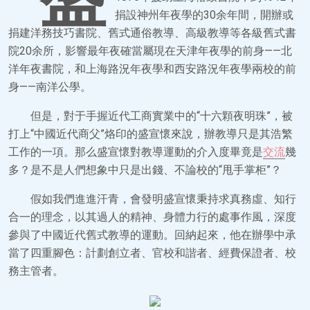
捐設神州年夜學的30余年間，開辦或
捐建洋務技巧書院、舊式通俗教導、高級教導等各級舊式書
院20余所，影響最年夜確當屬現在天津年夜學的前身——北
洋年夜書院，和上海路況年夜學和西安路況年夜學兩校的前
身——南洋公學。
但是，對于手握近代工商實業中的“十六顆夜明珠”，被
打上“中國近代商父”烙印的盛宣懷來說，辦教導只是其浩繁
工作的一項。那么盛宣懷對教導運動的介入度畢竟是
交流
幾
多？是不是人們想象中只是出錢、不論校的“甩手掌柜”？
假如我們進進汗青，會發明盛宣懷秉持求真務虛、知行
合一的理念，以其過人的精神、身體力行的處事作風，深度
參與了中國近代舊式教導的運動。回納起來，他在辦學中承
當了四重腳色：計劃創立者、官校和諧者、經費保證者、校
務主管者。