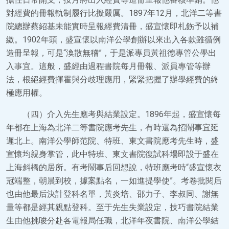
對經費的冊報軌制履行比擬嚴厲。1897年12月，北洋二等書
院總辦蔡紹基未能實時呈報經費清冊，盛宣懷即札飭予以補
繳。1902年頭，盛宣懷以南洋公學創辦以來出入各款雖循例
造冊呈報，可是“渙散無稽”，于是派專員黃祖德專管公學出
入事宜。這般，盛經由過程書院每月冊報、派員專管等辦
法，根絕經費揮霍與分歧理應用，緊緊把握了辦學經費的終
極應用權。
（四）介入先生應考與結業設定。1896年起，盛宣懷每
年都在上海為北洋二等書院應考先生，有時還為招鬧事宜延
遲北上。南洋公學師范院、特班、東文書院應考先生時，盛
宣懷均親身掌管，此中特班、東文書院復試科場即設于盛在
上海斜橋的居所。有考鬧事后回想說，特班應考時“盛宣懷衣
冠端整，朝晨到校，據案點名，一如進提學使”。考卷批閱后
也由他最后決計登科名單，黃炎培、邵力子、李叔同、謝無
量等都是經其親點登科。至于先生失業設定，技巧書院結業
生由他挑唆分赴各電報局任職，北洋年夜書院、南洋公學結