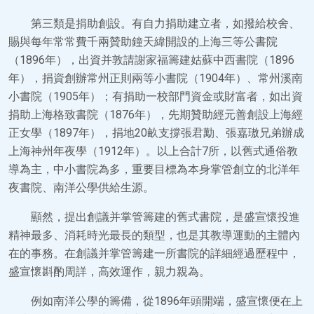
第三類是捐助創設。有自力捐助建立者，如撥給校舍、
賜與每年常常費千兩贊助鐘天緯開設的上海三等公書院
（1896年），出資并敦請謝家福籌建姑蘇中西書院（1896
年），捐資創辦常州正則兩等小書院（1904年）、常州溪南
小書院（1905年）；有捐助一校部門資金或財富者，如出資
捐助上海格致書院（1876年），先期贊助經元善創設上海經
正女學（1897年），捐地20畝支撐張君勱、張嘉璈兄弟辦成
上海神州年夜學（1912年）。以上合計7所，以舊式通俗教
導為主，中小書院為多，重要目標為本身掌管創立的北洋年
夜書院、南洋公學供給生源。
顯然，提出創議并掌管籌建的舊式書院，是盛宣懷投進
精神最多、消耗時光最長的類型，也是其教導運動的主體內
在的事務。在創議并掌管籌建一所書院的詳細經過歷程中，
盛宣懷斟酌周詳，高效運作，親力親為。
例如南洋公學的籌備，從1896年頭開端，盛宣懷便在上