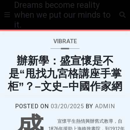
Dreams become reality
Skip
to
when we put our minds to
content
it.
VIBRATE
辦新學：盛宣懷是不
是“甩找九宮格講座手掌
柜”？–文史–中國作家網
POSTED ON
03/20/2025
BY
ADMIN
盛
宣懷平生熱情興辦舊式教導，自
1876年援助上海格致書院，到1912年