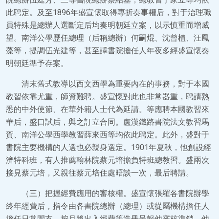
此聘定。及至1896年盛宣懷取得專折奏事權后，對于治理職
員特殊是總辦人選斷定后均奏明朝廷立案，以示慎重而增威
望。南洋公學歷任總理（后稱總辦）何嗣焜、沈曾植、汪鳳
藻等，提調伍光建等，甚至譯書院擔任人年夜多經盛宣懷奏
明朝廷準予存案。
清末舊式教導以西文西學為重要內在的事務，對于本國
教習依靠尤重，師資難聘。盛宣懷對此也非常器重，聘請熟
悉的中外使節、在華外籍人士代為延請。等應聘本國教習來
華后，盛口試后，與之訂立合同。盧漢鐵路書院法文教習馬
賀、南洋公學西學教習薛來西等均依此聘定。此外，盛對于
書院主要機構的人選也必親身選定。1901年夏秋，他創設經
濟特科班，有人推薦翰林院蔡元培擔負特班總教習。盛兩次
接見蔡元培，又親往蔡元培住處晤談一次，最后聘請。
（三）把握經費應用的審核權。盛宣懷張羅各書院辦學
終年經費后，指令由各書院總辦（總理）或從屬機構擔任人
擔任日常開支，按月將出入經費等造冊呈報他審核準銷。他