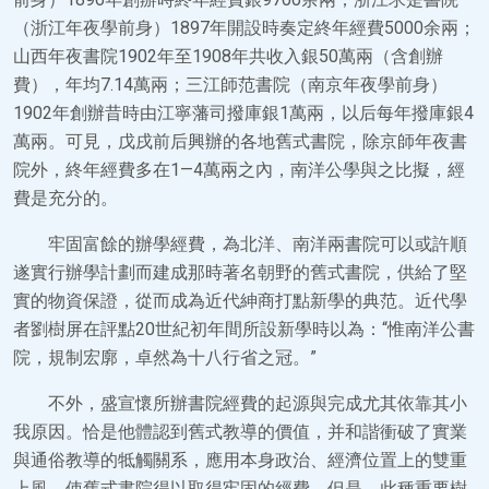
（浙江年夜學前身）1897年開設時奏定終年經費5000余兩；
山西年夜書院1902年至1908年共收入銀50萬兩（含創辦
費），年均7.14萬兩；三江師范書院（南京年夜學前身）
1902年創辦昔時由江寧藩司撥庫銀1萬兩，以后每年撥庫銀4
萬兩。可見，戊戌前后興辦的各地舊式書院，除京師年夜書
院外，終年經費多在1—4萬兩之內，南洋公學與之比擬，經
費是充分的。
牢固富餘的辦學經費，為北洋、南洋兩書院可以或許順
遂實行辦學計劃而建成那時著名朝野的舊式書院，供給了堅
實的物資保證，從而成為近代紳商打點新學的典范。近代學
者劉樹屏在評點20世紀初年間所設新學時以為：“惟南洋公書
院，規制宏廓，卓然為十八行省之冠。”
不外，盛宣懷所辦書院經費的起源與完成尤其依靠其小
我原因。恰是他體認到舊式教導的價值，并和諧衝破了實業
與通俗教導的牴觸關系，應用本身政治、經濟位置上的雙重
上風，使舊式書院得以取得牢固的經費。但是，此種重要樹