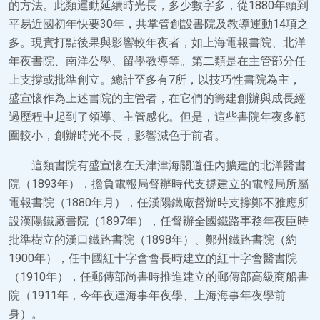
的方法。此類運動延續時光長，多少數字多，從1880年頭到
平易近國初年快要30年，共掌管創設書院及教導運動14項之
多。現實打點後果與影響較年夜者，如上海電報書院、北洋
年夜書院、南洋公學、留學教導等。第二類是在主管部分任
上支撐或批準創立。總計至多有7所，以技巧性書院為主，
盛宣懷作為上述書院的主管者，在它們的籌建創辦與成長經
過歷程中起到了領導、主管感化。但是，這些書院年夜多範
圍較小，創辦時光不長，影響減色于前者。
這類書院有盛宣懷在天津津海關道任內擴建的北洋醫書
院（1893年），擔負電報局督辦時代支撐建立的電報局所屬
電報書院（1880年月），任漢陽鐵廠督辦時支撐鄭不雅應所
設漢陽鐵廠書院（1897年），任督辦全國鐵路事務年夜臣時
批準樹立的漢口鐵路書院（1898年）、鄭州鐵路書院（約
1900年），任中國紅十字會會長時建立的紅十字會醫書院
（1910年），任郵傳部尚書時推進建立的郵傳部高級商船書
院（1911年，今年夜連海事年夜學、上海海事年夜學前
身）。