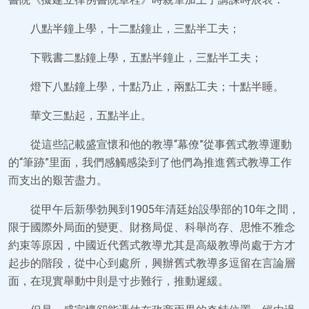
八點半鐘上學，十二點鐘止，三點半工夫；
下戰書二點鐘上學，五點半鐘止，三點半工夫；
燈下八點鐘上學，十點乃止，兩點工夫；十點半睡。
華文三點起，五點半止。
從這些記載盛宣懷和他的教導“幕僚”從事舊式教導運動
的“筆跡”里面，我們感觸感染到了他們為推進舊式教導工作
而支出的艱苦盡力。
從甲午后新學勃興到1905年清廷始設學部的10年之間，
限于國際外局面的變更、財務局促、科舉尚存、思惟不雅念
約束等原因，中國近代舊式教導尤其是高級教導尚處于方才
起步的階段，從中心到處所，興辦舊式教導多逗留在言論層
面，在現實舉動中則是寸步難行，推動遲緩。