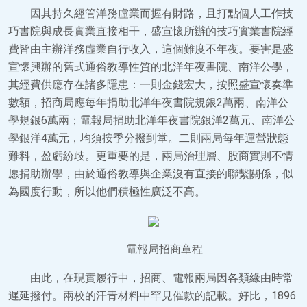
因其持久經管洋務虛業而握有財路，且打點個人工作技
巧書院與成長實業直接相干，盛宣懷所辦的技巧實業書院經
費皆由主辦洋務虛業自行收入，這個難度不年夜。要害是盛
宣懷興辦的舊式通俗教導性質的北洋年夜書院、南洋公學，
其經費供應存在諸多隱患：一則金錢宏大，按照盛宣懷奏準
數額，招商局應每年捐助北洋年夜書院規銀2萬兩、南洋公
學規銀6萬兩；電報局捐助北洋年夜書院銀洋2萬元、南洋公
學銀洋4萬元，均須按季分撥到堂。二則兩局每年運營狀態
難料，盈虧紛歧。更重要的是，兩局治理層、股商實則不情
愿捐助辦學，由於通俗教導與企業沒有直接的聯繫關係，似
為國度行動，所以他們積極性廣泛不高。
電報局招商章程
由此，在現實履行中，招商、電報兩局因各類緣由時常
遲延撥付。兩校的汗青材料中罕見催款的記載。好比，1896