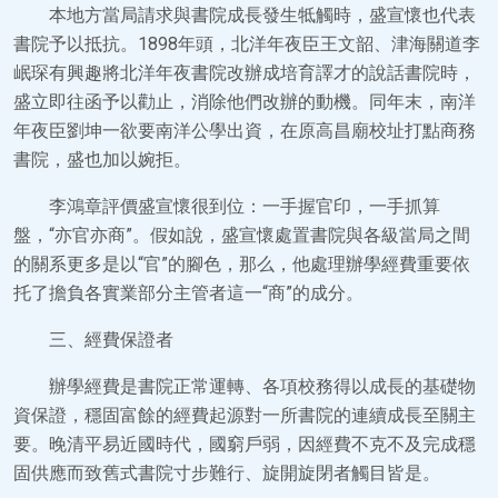
本地方當局請求與書院成長發生牴觸時，盛宣懷也代表
書院予以抵抗。1898年頭，北洋年夜臣王文韶、津海關道李
岷琛有興趣將北洋年夜書院改辦成培育譯才的說話書院時，
盛立即往函予以勸止，消除他們改辦的動機。同年末，南洋
年夜臣劉坤一欲要南洋公學出資，在原高昌廟校址打點商務
書院，盛也加以婉拒。
李鴻章評價盛宣懷很到位：一手握官印，一手抓算
盤，“亦官亦商”。假如說，盛宣懷處置書院與各級當局之間
的關系更多是以“官”的腳色，那么，他處理辦學經費重要依
托了擔負各實業部分主管者這一“商”的成分。
三、經費保證者
辦學經費是書院正常運轉、各項校務得以成長的基礎物
資保證，穩固富餘的經費起源對一所書院的連續成長至關主
要。晚清平易近國時代，國窮戶弱，因經費不克不及完成穩
固供應而致舊式書院寸步難行、旋開旋閉者觸目皆是。