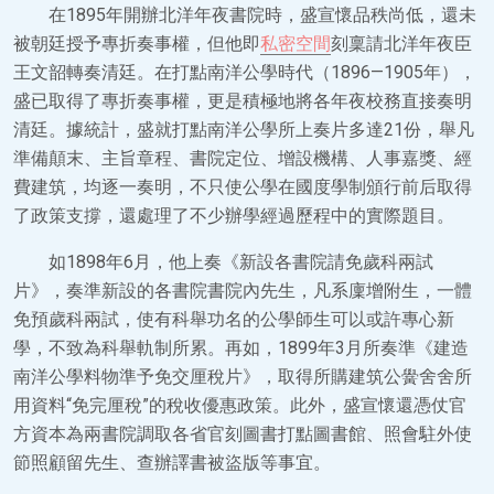
在1895年開辦北洋年夜書院時，盛宣懷品秩尚低，還未
被朝廷授予專折奏事權，但他即
私密空間
刻稟請北洋年夜臣
王文韶轉奏清廷。在打點南洋公學時代（1896—1905年），
盛已取得了專折奏事權，更是積極地將各年夜校務直接奏明
清廷。據統計，盛就打點南洋公學所上奏片多達21份，舉凡
準備顛末、主旨章程、書院定位、增設機構、人事嘉獎、經
費建筑，均逐一奏明，不只使公學在國度學制頒行前后取得
了政策支撐，還處理了不少辦學經過歷程中的實際題目。
如1898年6月，他上奏《新設各書院請免歲科兩試
片》，奏準新設的各書院書院內先生，凡系廩增附生，一體
免預歲科兩試，使有科舉功名的公學師生可以或許專心新
學，不致為科舉軌制所累。再如，1899年3月所奏準《建造
南洋公學料物準予免交厘稅片》，取得所購建筑公黌舍舍所
用資料“免完厘稅”的稅收優惠政策。此外，盛宣懷還憑仗官
方資本為兩書院調取各省官刻圖書打點圖書館、照會駐外使
節照顧留先生、查辦譯書被盜版等事宜。