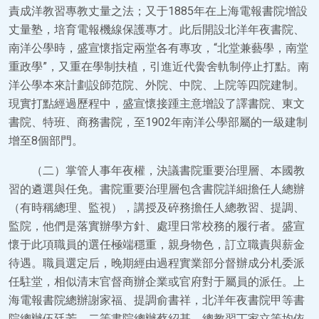
責成洋教習專教丈量之法；又于1885年在上海電報書院增設
丈量塾，培育電報機線保護專才。此后開設北洋年夜書院、
南洋公學時，盛宣懷指定兩堂各有專攻，“北堂兼藝學，南堂
重政學”，又重在學制扶植，引進近代黌舍軌制停止打點。南
洋公學本來計劃設師范院、外院、中院、上院等四院建制。
現實打點經過歷程中，盛宣懷接踵主意增設了譯書院、東文
書院、特班、商務書院，至1902年南洋公學部屬的一級建制
增至8個部門。
（二）掌管人事年夜權，決議書院重要治理層、本國教
習的遴選與任免。書院重要治理層包含書院詳細擔任人總辦
（有時稱總理、監視），講授及碎務擔任人總教習、提調、
監院，他們是落實辦學方針、處理日常校務的履行者。盛宣
懷于此項職員的選任極端穩重，親身物色，訂立職責與薪金
待遇。職員選定后，晚期經由過程實業部分督辦成分札委派
任駐堂，相似清末官督商辦企業或官府對于屬員的派任。上
海電報書院總辦謝家福、提調俞書祥，北洋年夜書院甲等書
院總辦伍廷芳、二等書院總辦蔡紹基，總教習丁家立等均依