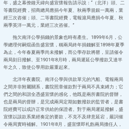
年，盛之幕僚鐘天緯向盛宣懷報告請示說：“（北洋）頭、二
等書院經費，招商總局應捐今年夏、秋兩季規銀一萬兩，業
經三次咨催；頭、二等書院經費，電報滬局應捐今年夏、秋
兩季英洋一萬元，業經三次咨催。”
拖欠南洋公學捐錢的景象也時有產生。1899年6月，公
學總理何嗣焜函告盛宣懷，稱兩局終年捐錢解至1898年夏季
為止，今年春夏兩季尚未撥解，而公學存款將罄，呈請催令
兩局刻日撥解。至1901年8月時，兩局遲延公學撥款又達半
年之久，致使公學用款嚴重起來。
北洋年夜書院、南洋公學與供款單元的汽船、電報兩局
之間并非附屬關系，書院照章催款對于兩局不具束縛力；它
們之間的和諧全憑盛宣懷的感化，他既是兩所書院的督辦，
也是兩局的督辦，是完成兩局定期如數撥款的監管者，是書
院經費可以或許正常供給的保證者。對于兩局遲延撥解，盛
宣懷以該款系業經奏定的要款，不克不及肆意延宕，嚴詞催
令兩局實時補解。1901年8月，盛宣懷即札飭兩局擔任人，