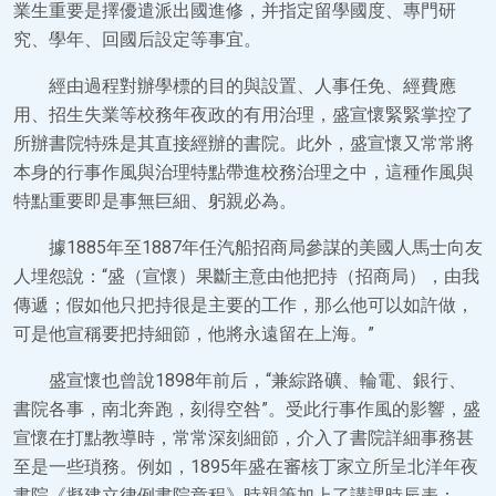
業生重要是擇優遣派出國進修，并指定留學國度、專門研
究、學年、回國后設定等事宜。
經由過程對辦學標的目的與設置、人事任免、經費應
用、招生失業等校務年夜政的有用治理，盛宣懷緊緊掌控了
所辦書院特殊是其直接經辦的書院。此外，盛宣懷又常常將
本身的行事作風與治理特點帶進校務治理之中，這種作風與
特點重要即是事無巨細、躬親必為。
據1885年至1887年任汽船招商局參謀的美國人馬士向友
人埋怨說：“盛（宣懷）果斷主意由他把持（招商局），由我
傳遞；假如他只把持很是主要的工作，那么他可以如許做，
可是他宣稱要把持細節，他將永遠留在上海。”
盛宣懷也曾說1898年前后，“兼綜路礦、輪電、銀行、
書院各事，南北奔跑，刻得空咎”。受此行事作風的影響，盛
宣懷在打點教導時，常常深刻細節，介入了書院詳細事務甚
至是一些瑣務。例如，1895年盛在審核丁家立所呈北洋年夜
書院《擬建立律例書院章程》時親筆加上了講課時辰表：