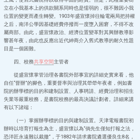
立在小我基本上的供款關系同時也是懦弱的，很不難因小我
位置的變更而產生轉變。1903年盛宣懷掉往輪電兩局把持權
之后，南洋公學因基礎經費停撥而一度墮入困窘，不得不改
屬商部。由此，盛宣懷政治、經濟位置變革對其興辦教導影
響甚年夜，由此也反應出近代紳商介入舊式教導的耐久性題
目是一個困難。
四、校務
共享空間
主管者
從盛宣懷掌管治理各書院外部事宜的詳細史實來看，他
自任“督辦”的腳色，重要督率與治理其犖犖年夜者，例如書
院的辦學標的目的和建制設置、人事聘請、經費治理和招生
失業等嚴重校務，是書院校務的最高決議計劃者。詳細來講
有以下諸端：
（一）掌握辦學標的目的與建制設置。天津電報書院初
辦時以培育打報生為主，盛宣懷以為“倘先生僅知打報之法，
恐洋匠永遠難以裁撤”，于1882年請求書院遴選優良生8名，