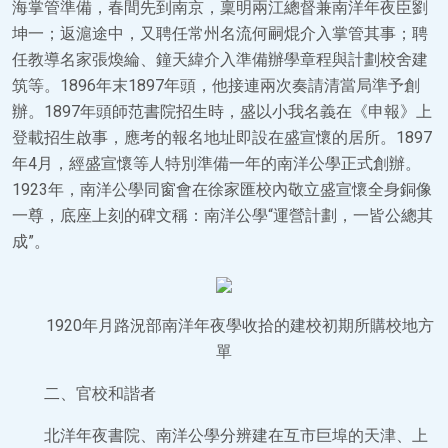
海掌管準備，春間先到南京，稟明兩江總督兼南洋年夜臣劉
坤一；返滬途中，又聘任常州名流何嗣焜介入掌管其事；聘
任教導名家張煥綸、鐘天緯介入準備辦學章程與計劃校舍建
筑等。1896年末1897年頭，他接連兩次奏請清當局準予創
辦。1897年頭師范書院招生時，盛以小我名義在《申報》上
登載招生啟事，應考的報名地址即設在盛宣懷的居所。1897
年4月，經盛宣懷等人特別準備一年的南洋公學正式創辦。
1923年，南洋公學同窗會在徐家匯校內敬立盛宣懷全身銅像
一尊，底座上刻的碑文稱：南洋公學“運營計劃，一皆公總其
成”。
1920年月路況部南洋年夜學收拾的建校初期所購校地方
單
二、官校和諧者
北洋年夜書院、南洋公學分辨建在互市巨埠的天津、上