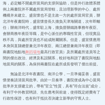
海，必定離不開處所當局的支撐與協助，但是外行政體系體
例上兩書院并不屬處所當局管轄，且治理新學的中心、處所
機構并未建立。盛宣懷也不是主政一方的處所當局官員，辦
北洋年夜書院時，盛宣懷曾長久擔負天津海關道，次年即離
任；辦南洋時代，盛常駐上海，擔負督辦鐵路事務年夜臣、
會辦商務年夜臣等職，是中心派任的專職性官員，但現實品
秩不高，與處所官員也不組成附屬關系。但是，盛宣懷應用
本身與直隸總督兼北洋年夜臣、兩江總督兼南洋年夜臣（即
兩書院地點地
舞蹈場地
最高行政官員）及所屬處所道員等之
間的傑出政治、經濟及私誼關系，較好地和諧了書院與地點
地當局的關系，為保持兩書院在處所成長發明了傑出前提。
無論是北洋年夜書院、南洋公學，一旦準備妥善，盛宣
懷便奏請清當局批準。由於一旦奏準，書院便成為中心當局
批準并支撐建立的，帶有“官立”性質，具有“符合法規”成分，
有利于中外教習聘請、先生應考與前途，使得既定經費有了
行政性保證，也有利于抵抗否決建立新學的守舊人士。