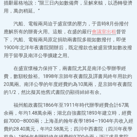
措辭嚴格地說：“限三日內如數備齊，呈解來轅，以憑轉發濟
用，萬勿稍延。”
汽船、電報兩局迫于盛宣懷的壓力，于昔時8月份撥付
應解所有的辦膏火用。這般，在盛的嚴行
會議室出租
督管
下，汽船、電報兩局原定捐助兩書院多能如數撥付，即便
1900年北洋年夜書院開辦后，既定撥款也被盛宣懷如數改撥
用于留學及南洋公學擴建之用。
在盛宣懷極力保持下，兩書院尤其是南洋公學辦學經
費，數額較餘裕。1898年京師年夜書院及譯書局終年用款約
20萬兩。南洋公學的年度經費約為10萬兩，是京師年夜書院
的1/2，然比擬其他舊式書院仍顯得綽綽有余。
福州船政書院1866年至1911年時代辦學經費合計67萬
余兩，年均1.48萬余兩；湖北自強書院1893年建立時，經費
銀7000—8000兩；上海圣約翰年夜學1894—1904年共收入經
費約28.40萬元，年均2.58萬元；四川中西書院（四川年夜學
前身）1896年創辦時終年經費銀9700余兩；浙江求是書院