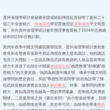
貴州省儒學研討會秘書長欒成斌副傳授起首領學了黨的二十
屆三中全會精力、
瑜伽場地
學習貫徹習近
講座場地
平文明思
惟，并向貴州省儒學研討會常務理事會匯報了2024年任務總
結和2025年任務計劃。
貴州年夜學中國文明書院榮譽院長、貴州省儒學研討會創會
會長和名譽會長張新平易近傳授在會上發表講話，他的講話
包含三大體點：一是談及陳祖武師長教師的人格品質與學術
精力中表達了在師生中開展
會議室出租
“感恩教導”和傳遞“感
恩精力”的主要意義，強調為維護中國文明、傳承中國文明而
做學問的歷史責任，并從“尊德性而道問學”的視角詮釋了陳
祖武師長教師實實在在做人
舞蹈教室
、幹事、做學問的樸學
精力，將知識與性命融為一體的學問氣象、思惟格式與價值
關懷。二是援用張之洞《書目答問》“由小學進經學者，其經
學可托；由經學進史學者，其史學可托；由經學史學進
舞蹈