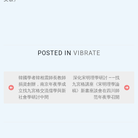
POSTED IN
VIBRATE
P
韓國學者韓相震師長教師
深化宋明理學研討 ——找
捐資創辦，南京年夜學成
九宮格講座《宋明理學論
o
立找九宮格交流儒學與新
稿》新書座談會在四川師
s
社會學研討中間
范年夜學召開
t
n
a
v