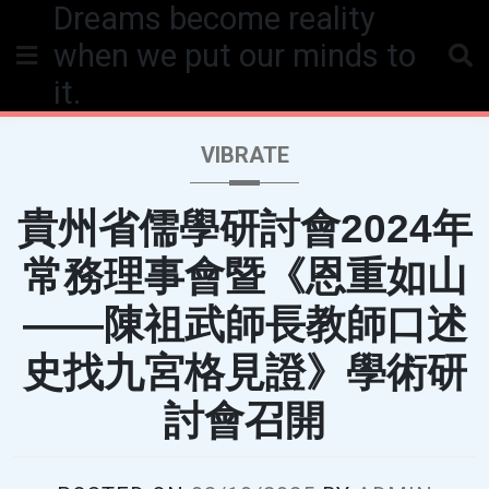
Dreams become reality
Skip
to
when we put our minds to
content
it.
VIBRATE
貴州省儒學研討會2024年
常務理事會暨《恩重如山
——陳祖武師長教師口述
史找九宮格見證》學術研
討會召開