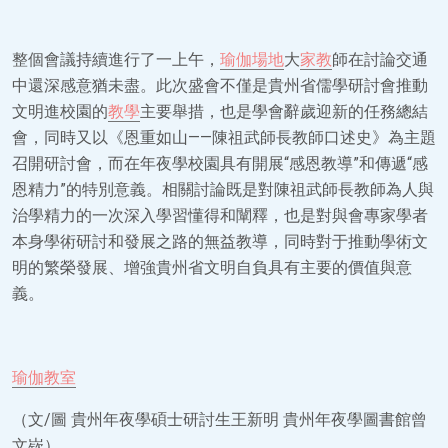
整個會議持續進行了一上午，
瑜伽場地
大
家教
師在討論交通
中還深感意猶未盡。此次盛會不僅是貴州省儒學研討會推動
文明進校園的
教學
主要舉措，也是學會辭歲迎新的任務總結
會，同時又以《恩重如山——陳祖武師長教師口述史》為主題
召開研討會，而在年夜學校園具有開展“感恩教導”和傳遞“感
恩精力”的特別意義。相關討論既是對陳祖武師長教師為人與
治學精力的一次深入學習懂得和闡釋，也是對與會專家學者
本身學術研討和發展之路的無益教導，同時對于推動學術文
明的繁榮發展、增強貴州省文明自負具有主要的價值與意
義。
瑜伽教室
（文/圖 貴州年夜學碩士研討生王新明 貴州年夜學圖書館曾
文嵚）