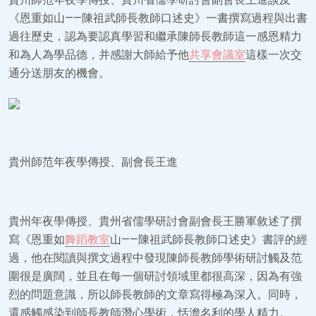
《恩重如山——陳祖武師長教師口述史》一書撰寫過程與出書
過往歷史，認為要認真學習和繼承陳師長教師這一感恩精力
和為人為學品德，并感謝大師給予他
共享會議室
這樣一次交
通分送朋友的機會。
貴州師范年夜學傳授、副會長王進
貴州年夜學傳授、貴州省儒學研討會副會長王勝軍敘述了撰
寫《恩重如
舞蹈教室
山——陳祖武師長教師口述史》書評的經
過，他在閱讀與撰文過程中發現陳師長教師學術研討觸及范
圍很是廣闊，並且在每一個研討領域里都很高深，因為有強
烈的問題意識，所以師長教師的文章寫得極為深入。同時，
還感觸感染到師長教師潛心學術，恬澹名利的學人精力。