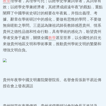
教室
理學者，其理學可托；以經學史學兼詞章者，其詞章有
效；以經學史學兼經濟者，其經濟成績遠年夜”的觀點，重點
闡釋了中國學術史研討的精要在年夜氣，并指出義理、考
據、辭章在學術研討中的感化，要做有思惟的學問，不要做
無病嗟歎之學問。三是認為陳祖武師長教師感恩貴州、情系
貴州之德性品德和性命行動，具有學術的感化力，盼望貴州
學者安身于處所，關懷全國
教學
甚至世界，以全國性的目光
來做貴州地區文明和學術事業，推動貴州學術文明的繁榮和
增強文明自負。
貴州年夜學中國文明書院榮譽院長、名譽會長張新平易近傳
授在會上發表講話
貴州師范年夜學傳授、貴州省儒學研討會副會長王進談及