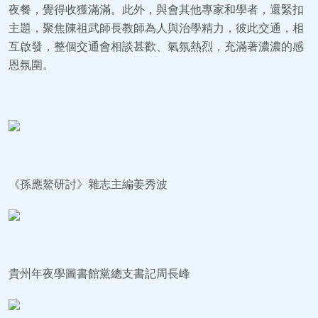
夜餐，覺得收獲滿滿。此外，與會其他專家和學者，還緊扣
主題，聚焦陳祖武師長教師為人與治學精力，彼此交通，相
互啟發，整個交通會相談甚歡、氣氛熱烈，充滿著濃濃的感
恩氛圍。
《孫應鰲研討》雜志主編姜秀波
貴州年夜學圖書館黨總支書記周長峰