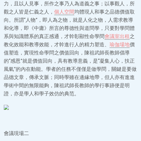
力，且以人見事，所作之事乃人為道義之事；以事觀人，所
觀之人皆是仁義之人，
個人空間
均體現人和事之品德價值取
向。所謂“人物”，即人為之物，就是人化之物，人需求教導
和化導，即《中庸》所言的尊德性與道問學，只要對學問體
系與知識體系的真正感通，才幹彰顯性命學問
會議室出租
之
教化效能和教導效能，才幹進行人的精力塑造、
瑜伽場地
價
值塑造，實現性命學問之價值回向，陳祖武師長教師倡導
的“感恩”就是價值回向，具有教導意義，是“凝集人心，扶正
風氣”的內在動能。學者的任務不僅僅是做學問，關鍵是要做
品德文章，傳承文脈；同時學雖在邊緣地帶，但人亦有進進
學術中間的無限能夠，陳祖武師長教師的學行事跡便是明
證，亦是學人和學子效仿的典范。
會議現場二