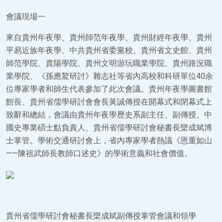
會議現場一
來自貴州年夜學、貴州師范年夜學、貴州財經年夜學、貴州
平易近族年夜學、中共貴州省委黨校、貴州省文史館、貴州
師范學院、貴陽學院、貴州文明游玩職業學院、貴州路況職
業學院、《孫應鰲研討》雜志社等省內高校和科研單位40余
位專家學者和師生代表參加了此次會議。貴州年夜學圖書館
館長、貴州省儒學研討會會長黃誠傳授在開幕式和閉幕式上
致辭和總結，會議由貴州年夜學歷史系副主任、副傳授、中
國史專業碩士點負責人、貴州省儒學研討會秘書長欒成斌博
士掌管。學術交通研討會上，省內專家學者熱議《恩重如山
——陳祖武師長教師口述史》的學術意義和社會價值。
貴州省儒學研討會秘書長欒成斌副傳授掌管會議和領學