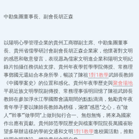
中勘集團董事長、副會長胡正森
以陽明心學管理企業的貴州工商聯副主席、中勘集團董事
長、貴州省儒學研討會副會長胡正森企業家，他懷著對文明
的感恩和敬意發言，表現愿為儒家文明進企業和陽明文明紀
錄片拍攝任務供給支撐。貴州年夜學哲學學院傳授、常務理
事鄧國元還結合本身所學，暢談了陳祖
1對1教學
武師長教師
《中國學案史》的位置和感化。貴州年夜學歷史與
聚會場地
平易近族文明學院副傳授、常務理事張明回憶了陳祖武師長
教師在參加淨水江學國際會議期間的點點滴滴，勉勵貴年夜
青年學子要以陳師長教師為榜樣，滿懷“感恩”之心，在“做
人”“幹事”“做學問”上做到知行合一、無怨無悔，將來為國家
作出應有貢獻。貴州師范學院歷史與檔案學院院長萬國崔盼
望多舉辦這樣的學術交通和文明
1對1教學
進校園活動，推動