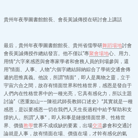
貴州年夜學圖書館館長、會長黃誠傳授在研討會上講話
最后，貴州年夜學圖書館館長、貴州省儒學研
舞蹈場地
討會
會長黃誠傳授作總結發言。他不僅以“專
聚會場地
心、用力、
用情”六字來感恩與會專家學者和會務人員的到場參與，還
用“情面、人事、人物”六個字總結歸納綜合了學術交通會傳
遞的思惟真義。他說，所謂“情面”，即人是萬物之靈，立于
宇宙六合之間，故存有情面世界和性格世界，感恩是發自于
人們內在性格世界中的一種光亮，它具有感化力，所以主題
討論“《恩重如山——陳祖武師長教師口述史》”其實就是一種
感恩，是以要感恩一切在我們人天生長過程中給予幫助和支
撐的人。所謂“人事”，即人和事是鏈接情面世界、性格世
界、價值
教學
世界不成或缺的要素，出場
交流
參會和交通討
論就是人事，故有情面在場、價值在場，才幹有感化的氣