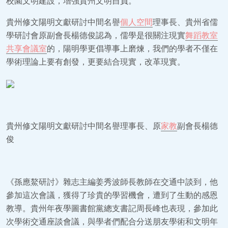
校園文明建設，增強貴州文明自負。
貴州修文陽明文獻研討中間名譽
個人空間
理事長、貴州省儒
學研討會原副會長楊德俊認為，儒學是很關注現實
舞蹈教室
共享會議室
的，陽明學更倡導事上磨煉，我們的學者不僅在
學術理論上要有創發，更要結合現實，改革現實。
貴州修文陽明文獻研討中間名譽理事長、原
家教
副會長楊德
俊
《孫應鰲研討》雜志主編姜秀波師長教師在交通中談到，他
參加這次會議，獲得了珍貴的學習機會，遭到了生動的感恩
教導。貴州年夜學圖書館黨總支書記周長峰也表現，參加此
次學術交通座談會議，與學者們配合分送朋友學術和文明年