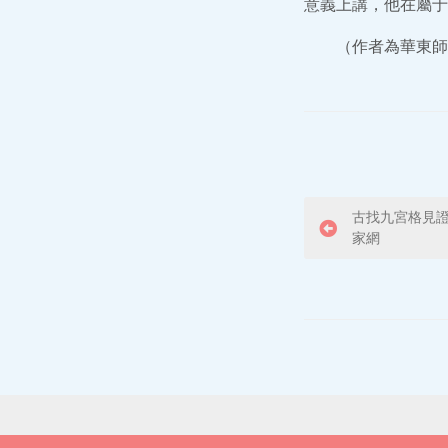
意義上講，他在屬于
（作者為華東師
P
古找九宮格見證
家網
o
s
t
n
a