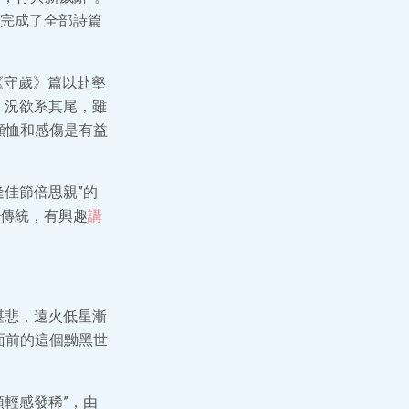
完成了全部詩篇
《守歲》篇以赴壑
。況欲系其尾，雖
顧恤和感傷是有益
佳節倍思親”的
傳統，有興趣
講
堪悲，遠火低星漸
面前的這個黝黑世
輕感發稀”，由