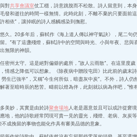
與對
共享會議室
仗工穩，詩意跳脫而不松散。詩人留意到，本身
毛發和逝往的時間一樣無情。此時此刻，不離不棄的只要面前這
許相依”，讓掉眠的詩人感觸感染到撫慰。
悠久。20多年后，蘇軾作《海上道人傳以神守氣訣》，尾二句仍
留。”有了這盞殘燈，蘇軾詩中的空間與時光、小與年夜、悲與
出無限的神韻。
任密州太守。這是絕對偏僻的處所，“故人云雨散”。在這里度歲
，情感之降低可以想象。《除夜病中贈段屯田》比此前的歲末詩
，勞生已強半”，又稱“今生何所似，暗盡灰中炭”。不外，詩人仍
解著至暗時辰的愁苦。疇前以燈為伴，此刻就以病為伴吧，“惟
多美妙，其實是由於詩
聚會場地
人老是愿意並且可以或許從窘境
應地，他的詩歌經常閃現可貴一見的靈光，殘燈、老病、灰炭等
些不成挽留的事物也能化作具有審美品德的意象。
節所作的詩歌中，蘇軾依然沒有忘卻那些零落的頭發，甚至還增