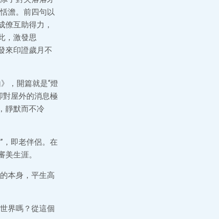
恬澹。前四句以
成僚互助得力，
此，激發思
發來印證歲月不
》，開篇就是“燈
卻對屋外的消息極
，靜默而不冷
”，即老伴侶。在
審美生涯。
的本身，平生高
世界嗎？從這個