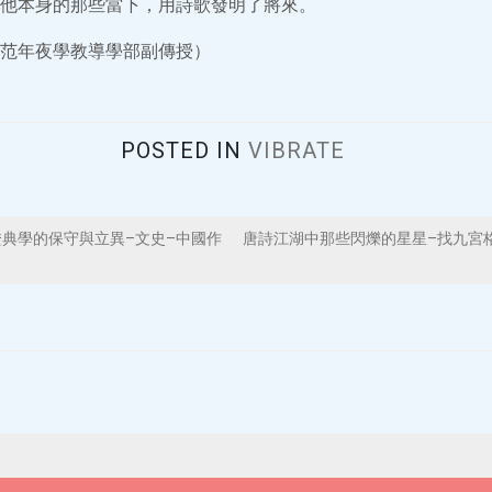
他本身的那些當下，用詩歌發明了將來。
范年夜學教導學部副傳授）
POSTED IN
VIBRATE
典學的保守與立異–文史–中國作
唐詩江湖中那些閃爍的星星–找九宮