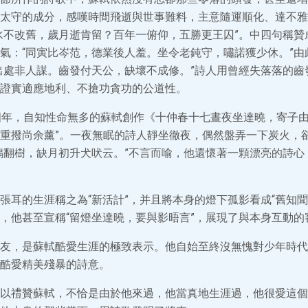
太守的成分，感嘆時間飛逝與世事難料，主意隨運順化、達不雅
水不改舊，歲月逝肯留？百年一俯仰，五勝更王囚”。中四句稱贊
氣：“同寅比岑范，德業後人羞。坐令老鈍守，嘯諾獲少休。”由
出處非人謀。齒發付天公，缺壞不成修。”詩人用曾經失落落的齒
證實適應地利、不搶功貪功的公道性。
四年，自知性命無多的蘇軾創作《十仲春十七晝夜坐達曉，寄子由
重撥尚余薰”。一夜無眠的詩人靜坐徹夜，偶然盤弄一下炭火，
鴉翻樹，缺月初升犬吠云。”不言而喻，他還懷著一顆漂亮的詩心
張耳的生涯稱之為“新活計”，并且將本身的燈下孤影看成“舊知聞
，他甚至宣稱“留燈坐達曉，要與影晤言”，展現了與本身互動的
友，是蘇軾酷愛生涯的極致表示。他自始至終沒無愧對少年時代
酷愛精美殘暴的詩意。
以禮贊蘇軾，不恰是由於他來過，他當真地生涯過，他很愛這個