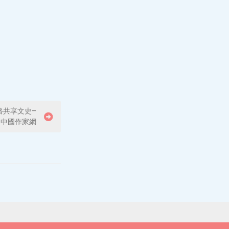
格共享文史–
中國作家網