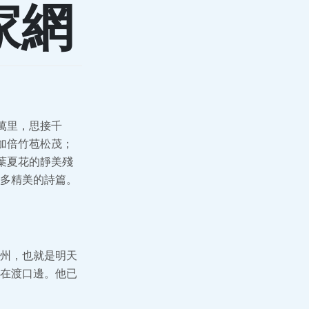
家網
萬里，思接千
加倍竹苞松茂；
葉夏花的靜美殘
多精美的詩篇。
州，也就是明天
在渡口邊。他已