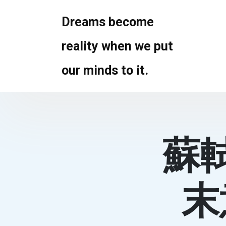
Skip
to
Dreams become
content
reality when we put
our minds to it.
蘇
末