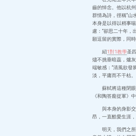
齒的悼念。他以杭州
群情為詩，徑稱“山
本身是以得以稍事喘
慮：“卻思二十年，
願逗留的實際，同時
紹
1對1教學
圣
燼不挑垂暗蕊，爐灰
端敏感：“清風欲發
淡，平庸而不干枯。
蘇軾將這種閉眼
《和陶答龐從軍》中
與本身的身影交
昂，一直酷愛生涯，
明天，我們之所