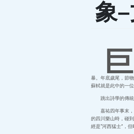
象
巨
暴。年底歲尾，節物
蘇軾就是此中的一位
跳出詩學的傳統
嘉祐四年事末，
的四川樂山時，碰到
經是“河西猛士”，