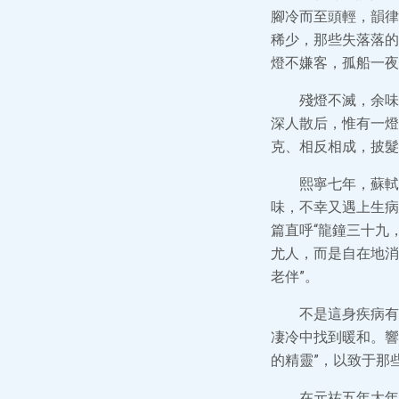
腳冷而至頭輕，韻律
稀少，那些失落落的
燈不嫌客，孤船一夜
殘燈不滅，余味
深人散后，惟有一燈
克、相反相成，披髮
熙寧七年，蘇軾
味，不幸又遇上生病
篇直呼“龍鐘三十九
尤人，而是自在地消
老伴”。
不是這身疾病有
凄冷中找到暖和。響
的精靈”，以致于那
在元祐五年大年