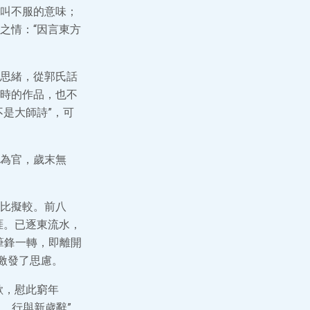
叫不服的意味；
之情：“因言東方
思緒，從郭氏話
時的作品，也不
是大師詩”，可
為官，歲末無
比擬較。前八
涯。已逐東流水，
筆鋒一轉，即離開
激發了思慮。
歡，慰此窮年
別，行與新歲辭”。