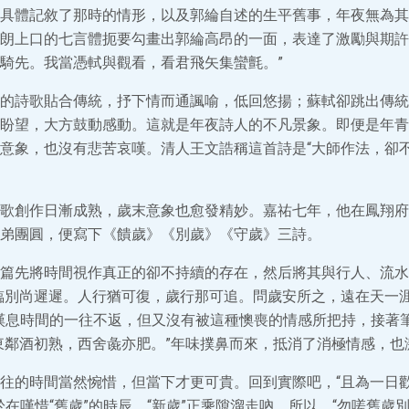
具體記敘了那時的情形，以及郭綸自述的生平舊事，年夜無為其
朗上口的七言體扼要勾畫出郭綸高昂的一面，表達了激勵與期許
騎先。我當憑軾與觀看，看君飛矢集蠻氈。”
的詩歌貼合傳統，抒下情而通諷喻，低回悠揚；蘇軾卻跳出傳統
盼望，大方鼓動感動。這就是年夜詩人的不凡景象。即便是年青
意象，也沒有悲苦哀嘆。清人王文誥稱這首詩是“大師作法，卻不
歌創作日漸成熟，歲末意象也愈發精妙。嘉祐七年，他在鳳翔府
弟團圓，便寫下《饋歲》《別歲》《守歲》三詩。
篇先將時間視作真正的卻不持續的存在，然后將其與行人、流水
臨別尚遲遲。人行猶可復，歲行那可追。問歲安所之，遠在天一
嘆息時間的一往不返，但又沒有被這種懊喪的情感所把持，接著
東鄰酒初熟，西舍彘亦肥。”年味撲鼻而來，抵消了消極情感，也
往的時間當然惋惜，但當下才更可貴。回到實際吧，“且為一日
於在嘆惜“舊歲”的時辰，“新歲”正乘隙溜走吶。所以，“勿嗟舊歲