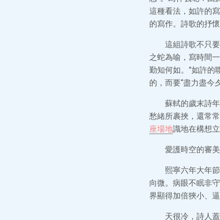
這種看法，如許的寫
的寫作。詩歌的抒懷
這組詩歌不只要
之蛇為喻，寫時間一
勤知何如。”如許的
的，而要“盡力盡今夕
蘇軾的歲末詩年
愁緒所裹挾，還常常
座場地
識地在構想立
愛護時空的審美
熙寧六年大年節
向微。病眼不眠非守
界顯得加倍狹小、逼
天很冷，詩人蓋