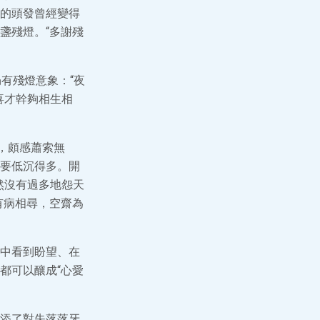
的頭發曾經變得
盞殘燈。“多謝殘
有殘燈意象：“夜
喜才幹夠相生相
，頗感蕭索無
要低沉得多。開
然沒有過多地怨天
有病相尋，空齋為
中看到盼望、在
都可以釀成“心愛
添了對失落落牙