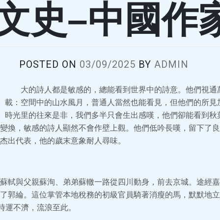
–文史–中國作
POSTED ON
03/09/2025
BY
ADMIN
大的詩人都是敏感的，總能看到世界中的詩意。他們視通
載：空間中的山水風月，普通人當然也能看見，但他們的所見
時光里的往來是非，我們多半只會生出感嘆，他們卻能看到秋
變換，敏感的詩人顯然不會作壁上觀。他們低吟長嘆，留下了良
杰出代表，他的歲末意象耐人尋味。
蘇軾與父親蘇洵、弟弟蘇轍一路從四川動身，前去京城。途經嘉
了郭綸。這位掌管本地稅務的初級官員騎著消瘦的馬，默默地立
但時運不濟，流浪至此。