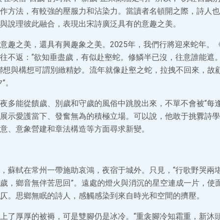
作方法，有較強的壓服力和沾染力。當讀者名頓開之際，詩人也
與說理彼此融合，表現出宋詩廣泛具有的意趣之美。
意趣之美，還具有興趣象之美。2025年，我們行將迎來蛇年。
往不返：“欲知垂盡歲，有似赴壑蛇。修鱗半已沒，往意誰能遮
聯想與構想可謂別緻精妙。流年就像赴壑之蛇，拉拽不回來，故
”。
夜多能從饋歲、別歲和守歲的風俗中跳脫出來，不單不會被“每逢
展示愛護當下、發奮無為的積極立場。可以說，他敢于挑釁詩學
意、意象營建和章法構造等方面尋求新變。
，蘇軾在常州一帶施助哀鴻，夜宿于城外。只見，“行歌野哭兩
歲，鄉音無伴苦思回”。遠處的燈火與消沉的星空連成一片，使
仄。思鄉無眠的詩人，感觸感染到來自時光和空間的擠壓。
上了厚厚的被褥，可是雙腳仍是冰冷。“重衾腳冷知霜重，新沐頭