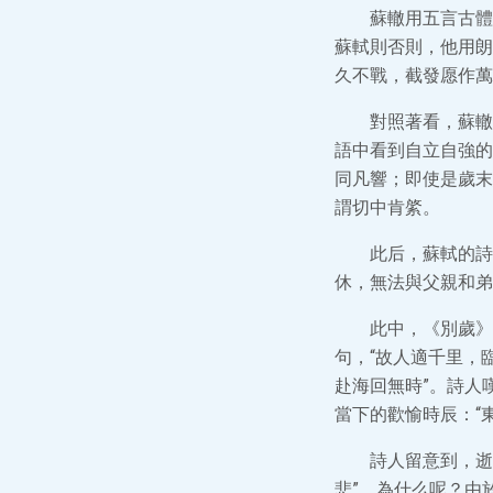
蘇轍用五言古體
蘇軾則否則，他用朗
久不戰，截發愿作萬
對照著看，蘇轍
語中看到自立自強的
同凡響；即使是歲末
謂切中肯綮。
此后，蘇軾的詩
休，無法與父親和弟
此中，《別歲》
句，“故人適千里，
赴海回無時”。詩人
當下的歡愉時辰：“
詩人留意到，逝
悲”。為什么呢？由