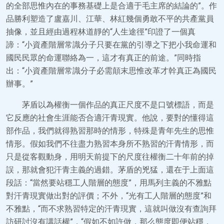
的全部思惟內在的事務基礎上是合適于毛主席的結論的”。作
品勝利塑造了盧嘉川、江華、林紅幾個勇敢不平的共產黨員
抽像，並且經由過程林道靜的“人生途徑”印證了一個真
諦：“小資產階層常識分子只要在黨的引導之下把小我命運和
國民民眾的命運聯絡為一，這才有真正的前途。”同時指
出：“小資產階層常識分子必需顛末思惟改革才幹真正為國民
辦事。”
茅盾以為權衡一個作品的真正尺度不是口號標語，而是
它反應的社會生涯能否合適汗青現實。他說，要對的懂得這
部作品，我們就得熟習那時的情形，特殊是青年先生的思惟
情形。假如我們不往盡力熟習本身所不熟習的汗青情形，而
只是從客觀動身，用明天前提下的尺度往權衡二十年前的掉
誤，那就會犯汗青主義的過錯。茅盾的兇猛，還在于上面這
段話：“當然要站穩工人階層的態度”，用馬列主義的不雅點
對汗青現實做出對的評價；不外，“光有工人階層的態度”和
不雅點，“而不求熟習特定的汗青現實，這就叫做沒有查詢拜
訪研討沒有講話權”，“假如不如許做，那么態度即便站穩，