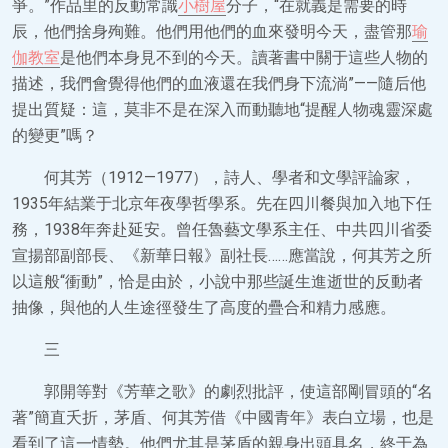
爭。”作品里的反動常識
小樹屋
分子，“在就義是需要的時
辰，他們捨身殉難。他們用他們的血來發明今天，盡管那
瑜
伽教室
是他們本身見不到的今天。讀著書中關于這些人物的
描述，我們會覺得他們的血液還在我們身下流淌”——隨后他
提出質疑：這，莫非不是在深入而動聽地“提醒人物魂靈深處
的變更”嗎？
何其芳（1912—1977），詩人、學者和文學評論家，
1935年結業于北京年夜學哲學系。先在四川餐與加入地下任
務，1938年奔赴延安。曾任魯藝文學系主任、中共四川省委
宣揚部副部長、《新華日報》副社長……應當說，何其芳之所
以這般“衝動”，恰是由於，小說中那些誕生進逝世的反動者
抽像，與他的人生途徑發生了高度的疊合和精力感應。
三
郭開等對《芳華之歌》的劇烈批評，使這部剛冒頭的“名
著”簡直夭折，茅盾、何其芳借《中國青年》表白立場，也是
看到了這一情勢。他們尤其是茅盾的親身出頭具名，終于為