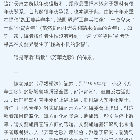
這部長篇之所以年夜獲勝利，跟作品選擇常識分子題材有很
年夜關系。它惹起很年夜爭議，也本源于此。由於十年來重
在提倡“為工農兵辦事”，激勵塑造“工農兵抽像”，一會兒來了
一個“小資青年”（當然是向往光亮和請求提高的青年），如
許一來，編者按作者生怕沒有料到——這段“領導性”的考語，
果真在文藝界發生了“極為不良的影響”。
這是茅盾“眉批”《芳華之歌》的佈景。
二
據老鬼的《母親楊沫》記錄，到“1959年頭，小說《芳
華之歌》的影響曾經彌漫全國，好評如潮”。但自反右活動
后，部門群眾和青年愛好上綱上線，動輒給人扣年夜帽子。
時任《中國青年》雜志總編的邢方群在編委會上指出，對這
種看題目簡略化、單方面化的景象，應組織一些文章停止教
導，請文藝組留意這方面的選題。文藝組編纂江涵到北京電
子管廠餐與加入《芳華之歌》座談會，熟悉了郭開，發覺到