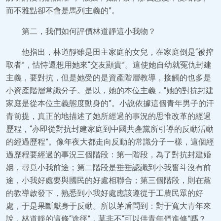
而不雅點卻不會是馬列主義的”。
第二，我們如何評價林道靜這小我物？
他指出，林道靜雖是田主家庭的女兒，在家庭倒是“被搾
取者”，怙恃還想用她來“交友顯貴”。這使她自幼就冤仇封建
主義，要對抗，但是她受的是資產階層教導，接觸的也多是
小資產階層常識分子。是以，她的本位主義，“她的對抗封建
家庭是從本位主義態度動身的”。小說依據這個青年男子的汗
青前提，真正的地描述了她所經過的事況的思惟改革的經過
歷程，“亦即從對抗封建家庭到中國共產黨所引導的反動活動
的經過歷程”。像年夜大都走向反動的常識分子一樣，這個經
過歷程要經過的事況三個階段：第一階段，為了對抗封建婚
姻，尋覓小我前途；第二階段是垂垂認識到小我奮斗沒有前
途，小我好處要與國民的好處相聯合；第三個階段，則在黨
的教導啟發下，熟悉到小我好處應該遵從于工農民眾的好
處，于是果斷獻身于反動。所以茅盾問到：對于寬大青年來
說，林道靜的這條“途徑”，莫非不“可以供青年們進修”嗎？