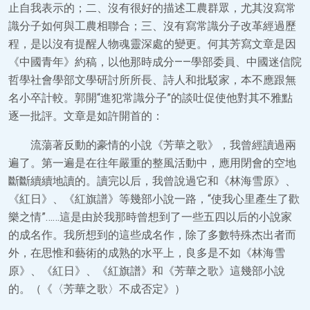
止自我表示的；二、沒有很好的描述工農群眾，尤其沒寫常
識分子如何與工農相聯合；三、沒有寫常識分子改革經過歷
程，是以沒有提醒人物魂靈深處的變更。何其芳寫文章是因
《中國青年》約稿，以他那時成分——學部委員、中國迷信院
哲學社會學部文學研討所所長、詩人和批駁家，本不應跟無
名小卒計較。郭開“進犯常識分子”的談吐促使他對其不雅點
逐一批評。文章是如許開首的：
流蕩著反動的豪情的小說《芳華之歌》，我曾經讀過兩
遍了。第一遍是在往年嚴重的整風活動中，應用閉會的空地
斷斷續續地讀的。讀完以后，我曾說過它和《林海雪原》、
《紅日》、《紅旗譜》等幾部小說一路，“使我心里產生了歡
樂之情”……這是由於我那時曾想到了一些五四以后的小說家
的成名作。我所想到的這些成名作，除了多數特殊杰出者而
外，在思惟和藝術的成熟的水平上，良多是不如《林海雪
原》、《紅日》、《紅旗譜》和《芳華之歌》這幾部小說
的。（《〈芳華之歌〉不成否定》）