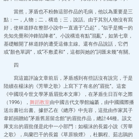
當然，茅盾也不粉飾這部作品的毛病，他以為重要是三
點：一，人物；二，構造；三，說話。由于其別人物沒有寫
好，使林道靜在整部小說中一直過于“凸起”，“似乎是獨一的
先知先覺和沖鋒陷陣者”。小說構造有點“混亂”，如第七章，
基礎離開了林道靜的遭受這條主線。還有作品說話，它們
或“顏色單調”，或“不敷柔和”，這都與她的“詞匯未幾”有關。
四
寫這篇評論文章前后，茅盾感到有些話沒有說完，于是
陸續在楊沫的《芳華之歌》上寫下了有名的“眉批”。這套
《中國現今世文學茅盾眉批本文庫》，在茅盾生日百年之際
（1996），
舞蹈教室
由中國古代文學館編纂，由中國國際播
送出書社出書。據舒乙在《總序》中先容，這批由作家其子
韋韜捐贈給“茅盾舊居留念館”的眉批作品，總計44種。該文
庫支出的眉批僅是此中一小部門：如楊沫的長篇小說《芳華
之歌》，烏蘭巴干的長篇《草原狼煙》，杜鵬程、茹志鵑的