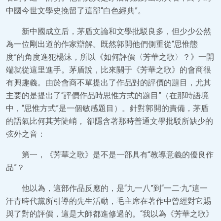
中國今世文學史挽留了這部“白色經典”。
新中國成立后，茅盾文論和文學批駁良多，但少少公然
為一位剛出道的作家辯解。既然郭開他們側重從“思惟態
度”的角度進犯楊沫，所以《如何評價〈芳華之歌〉？》一開
端就從這里進手。茅盾說，比來關于《芳華之歌》的會商很
有興趣義。由於會商不單提出了作品對的評價的題目，尤其
主要的是提出了“評價作品時思惟方式的題目”（在那時語境
中，“思惟方式”是一個敏感題目）。針對郭開的責備，茅盾
的語氣比何其芳陡峭， 卻隱含著那時普通文學批駁所缺少的
弦外之音：
第一，《芳華之歌》是不是一部具有“教導意義的優良作
品”？
他以為，這部作品反應的，是“九一八”到“一二·九”這一
汗青時代黨所引導的先生活動，毛主席在著作中曾經對它賜
與了對的評價，這是大師都進修過的。“我以為《芳華之歌》