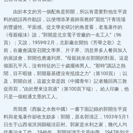
由於本文的另一個配角是郭開，所以有需要對他生平資
料的錯誤再作勘誤，以便增添茅盾師長教師“眉批”汗青現場
的豐盛性、平面感。從文學史研討的角度看，老鬼著作的
《母親楊沫》說，“郭開是北京電子管廠的一名工人”（96
頁）；又說，1959年2月，北影廠在開拍《芳華之歌》之
前，在廠會議室召開文學界、片子界、消息界多人餐與加入
的座談會，郭開也應邀列席。“母親就坐在郭開的對面。這是
個面孔平凡，沒有特征的三十歲擺佈男人。”那時“講話之熱
鬧，目不暇接，郭開最基礎沒有抵擋之力”（第100頁）；以
及，郭開自述，這篇文章是因《中國青年》記者幾回再三敦
促而寫，“由於歷來沒寫過”（第100頁下端）。給人印象，他
只是一個粗通文墨的工人。
而我查《西躲之水救中國》一書下面記錄的郭開生平資
料與老鬼著作卻收支頗多：郭開，原名郭清正，1933年5月1
日生于山西省洪洞縣楊洼莊村。郭家是水利之家，幾代人均
從事治水工作。1946年，郭開就讀于北原中學，1947年到北