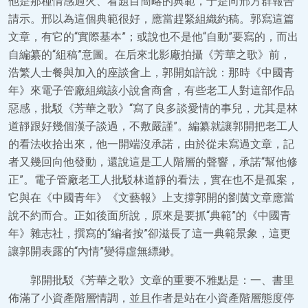
他是那種情感過火、看題目簡略的典範，于是向邢方群報告
請示。邢以為這個典範很好，應當趕緊組織約稿。郭寫這篇
文章，有它的“實際基本”；或說也不是他“自動”要寫的，而出
自編纂的“組稿”意圖。在后來北影廠拍攝《芳華之歌》前，
浩繁人士餐與加入的座談會上，郭開如許說：那時《中國青
年》來電子管廠組織該小說會商會，有些老工人對這部作品
惡感，批駁《芳華之歌》“寫了良多談愛情的事兒，尤其是林
道靜跟好幾個漢子談過，不敷嚴謹”。編纂就讓郭開把老工人
的看法收拾出來，他一開端沒承諾，由於從未寫過文章，記
者又幾回向他發動，還說這是工人階層的聲響，承諾“幫他修
正”。電子管廠老工人批駁林道靜的看法，實在也不是孤案，
它與在《中國青年》《文藝報》上支撐郭開的劉茵文章應當
說不約而合。正如後面所說，原來是要抓“典範”的《中國青
年》雜志社，撰寫的“編者按”卻滋長了這一典範景象，這更
讓郭開表露的“內情”變得虛無縹緲。
郭開批駁《芳華之歌》文章的重要不雅點是：一、書里
佈滿了小資產階層情調，並且作者是站在小資產階層態度停