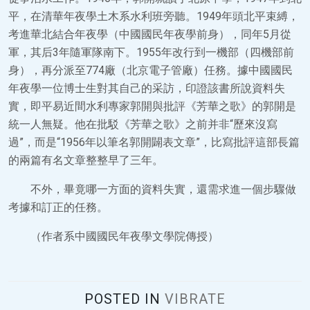
平，在清華年夜學土木系水利班旁聽。1949年頭北平束縛，
考進華北結合年夜學（中國國民年夜學前身），同年5月從
軍，其后3年隨軍隊南下。1955年改行到一機部（四機部前
身），再分派至774廠（北京電子管廠）任務。據中國國民
年夜學一位博士生對其自己的采訪，印證該書所說資料失
實，即平易近間水利專家郭開與批評《芳華之歌》的郭開是
統一人無疑。他在批駁《芳華之歌》之前并非“歷來沒寫
過”，而是“1956年以筆名郭開闢表文章”，比寫批評這部長篇
的兩篇有名文章整整早了三年。
不外，畢竟哪一方面的資料失實，還需求進一個步驟做
考據和訂正的任務。
（作者系中國國民年夜學文學院傳授）
POSTED IN
VIBRATE