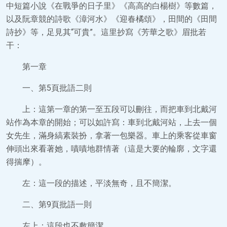
中短篇小說《在戰爭的日子里》《高高的白楊樹》等數篇，
以及阮章競的詩歌《漳河水》《迎春橘頌》，田間的《田間
詩抄》等，足見其“可貴”。這里抄寫《芳華之歌》眉批若
干：
第一章
一、第5頁批語二則
上：這第一章的第一至五段可以刪往，而把車到北戴河
站作為本章的開始；可以如許寫：車到北戴河站，上去一個
女先生，滿身縞素裝扮，拿著一包樂器。車上的乘客從車窗
伸頭出來看著她，嘖嘖地群情著（這是大要的輪廓，文字還
得揣摩）。
左：這一段的描述，平淡無奇，且不簡潔。
二、第9頁批語一則
左上：這段也不敷簡潔。