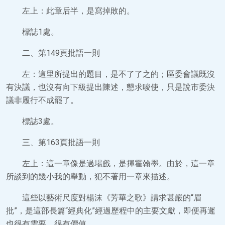
左上：此章后半，是寫掉敗的。
標誌1處。
二、第149頁批語一則
左：這里所提出的題目，是不了了之的；區委會議既沒
有決議，也沒有向下級提出陳述，懇求唆使，只是說市委決
議非履行不成罷了。
標誌3處。
三、第163頁批語一則
左上：這一章像是過場戲，是揮霍翰墨。由於，這一章
所談到的幾小我的舉動，犯不著用一章來描述。
這些以藝術尺度對楊沫《芳華之歌》請求甚嚴的“眉
批”，是這部長篇“經典化”經過歷程中的主要文獻，即便再遲
也很有需要，很有價值。