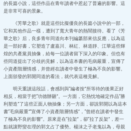
的長篇小說，這些作品在青年讀者中惹起了普遍的影響。這
是非常可喜的景象。
《芳華之歌》就是這些比擬優良的長篇小說中的一部，
它和其他作品一樣，遭到了寬大青年的熱鬧接待。看了《芳
華之歌》后，良多青年同道向本刊編纂部來信反應，以為這
是一部好書，它塑造了盧嘉川、林紅、林道靜、江華這些輝
煌的共產黨員抽像，給每一位讀者留下深入的印象。但也有
些同道提出了分歧的見解，以為這本書的毛病嚴重，宣傳了
小資產階層情感，并曾經在讀者中發生了極為不良的影響。
上面頒發的郭開同道的看法，就代表這種見解。
明天重讀這段話，會感到與“編者按”所等待的後果正好
相反，相當于把“功德辦砸”。一方面，它熱忱地確定作品“勝
利塑造”了這些正面人物抽像；另一方面，卻說郭開以為這本
書“毛病嚴重”“宣傳了小資產階層情感”，“曾經在讀者中發生
了極為不良的影響”。原來是在“拉架”，卻“拉了反架”，差一
點就讓野蠻在理的郭文占了優勢。楊沫之子老鬼以為，母親