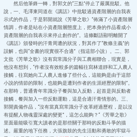
然后他筆鋒一轉，對郭文的“三點”停止了嚴厲批駁。他
說，一、毛澤東同道在《講話》中批駁過資產階層的自我表
示式的作品，于是郭開就說《芳華之歌》“佈滿了小資產階層
情調，作者是站在小資產階層態度上，把本身的作品看成小
資產階層的自我表示來停止創作的”。這條斷語顯明離開了
《講話》頒發時的汗青周遭的狀況，對其作了“教條主義”的
誤解，也與“全書的現實很不合適”（指這部小說）。二、郭
文批《芳華之歌》沒有寫常識分子與工農相聯合，現實是，
他沒有想到，“作者沒有效較多的篇幅往寫林道靜和工人農人
接觸，往寫她向工人農人進修了些什么，這能夠是由于這部
小說的情節的限制，也能夠是遭到作者的生涯經歷的限制”。
在那時，普通青年常識分子餐與加入反動，起首是與反動者
接觸，餐與加入一些反動運動，這是合適汗青情形的。三、
郭開責備作品，“沒有當真寫常識分子改革經過歷程，是以沒
有提醒人物魂靈深處的變更”，這怎么能夠？“《芳華之歌》
里面最能吸引寬大讀者的是那些關于那時的反動斗爭的描
述。嚴重的地下任務，大張旗鼓的先生活動和勇敢的牢獄斗