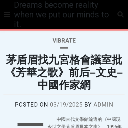
Dreams become reality
Skip
to
when we put our minds to
content
it.
VIBRATE
茅盾眉找九宮格會議室批
《芳華之歌》前后–文史–
中國作家網
POSTED ON
03/19/2025
BY
ADMIN
一
中國古代文學館編選的《中國現
今世文學茅盾眉批本文庫》，1996年