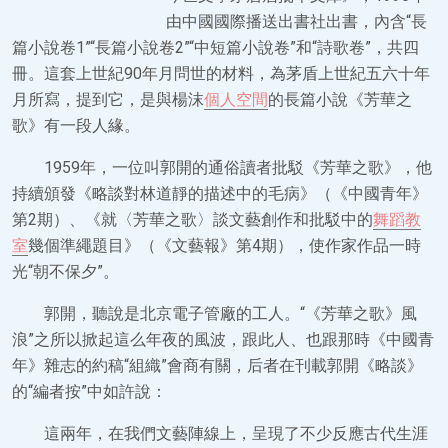
由中國國際播送出書社出書，內含“長
篇小說卷1”“長篇小說卷2”“中短篇小說卷”和“詩歌卷”，共四
冊。這套上世紀90年月問世的材料，為茅盾上世紀五六十年
月所寫，提到它，是與楊沫
個人空間
的長篇小說《芳華之
歌》有一段人緣。
1959年，一位叫郭開的通俗讀者批駁《芳華之歌》，他
持續頒發《略談對林道靜的描述中的毛病》（《中國青年》
第2期）、《就〈芳華之歌〉談文藝創作和批駁中的
舞蹈教
室
幾個準繩題目》（《文藝報》第4期），使作家作品一時
光“朝不保夕”。
郭開，聽說是北京電子管廠的工人。“《芳華之歌》風
浪”之所以掀起這么年夜的風波，跟此人、也跟那時《中國青
年》雜志的約稿“組織”會商有關，后者在刊載郭開《略談》
的“編者按”中如許說：
這兩年，在我們文藝陣線上，呈現了不少反應古代生涯