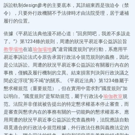
訴訟軌制design參考的主要底本，其詳細東西是強迫令（禁
令），只要外行政機關不予法律時才由法院受理，居于遞補
履行的位置。
依據《平易近法典他漫不經心道：“回房間吧，我差不多該走
了。”》第1234條的規則，周遭的狀況平易近事公益訴訟旨
教學場地
在追
瑜伽場地
責“違背國度規則”的行動，系應用平
易近事訴訟法式令原告承當行政法令規范規則的義務，因此
是公法訴訟。周遭的狀況平易近事公益訴訟有關履行內在的
事務，僅觸及履行機制的立異。結束損害判決與行政決議之
間必定浮現“剪不竭”的關系。《平易近法典》第1234條屬于
懇求權規范（重要規范），但在實用中需求對“國度規則”加
以明白。“國度規則”是幫助規范，屬于行政法令
瑜伽教室
規
范。法院并非僅就被告提出的特定懇求權基本停止審查，而
是審查與懇求內在的事務有關的一切能夠的懇求權基本。應
用周遭的狀況平易近事公益訴訟究查義務時，法院應該自動
尋覓適合的行政法令規范根據，外行政法任務與義務法定的