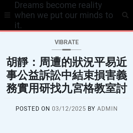
Dreams become reality
Skip
to
when we put our minds to
content
it.
VIBRATE
胡靜：周遭的狀況平易近
事公益訴訟中結束損害義
務實用研找九宮格教室討
POSTED ON
03/12/2025
BY
ADMIN