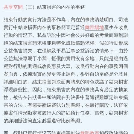
共享空間
（三）結束損害的內在的事務
結束行動的實行方法是不作為，內在的事務清楚明白。司法
實行中結束損害內在的事務簡直定普通
舞蹈場地
產生在改良
行動的情況下。私益訴訟中因社會公共好處的考量而遭到謝
絕的結束損害懇求權能夠轉化成抵償懇求權。假如行動形成
公益傷害損失，在僅觸及平易近事公益訴訟的情形下，由於
公益無法專屬于小我，抵償的實用沒有余地，只能是經由過
程對行動的調適或改良惠及大眾。改良行動內在的事務因個
案而異，依據現實的變更停止調劑，很難自始至終是分歧且
詳細明白的。結束損害判決面向將來的特色決議了結束損害
浮現靜態性。因此，結束損害的內在的事務具有必定的抽象
性，被告在告狀書中和法院在判決書中普通很難斷定結束損
害的方法，有需要衝破審執分別準繩，在履行階段，法官依
據案件情形斷定被履行人的詳細給付任務。當然，結束損害
的詳細辦法簡直定必需遵守比例準繩。
四、行動已實行情況下結束損害判決
舞蹈教室
和行政決議的