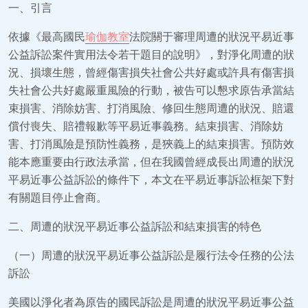
一、引言
依據《最高國民
瑜伽教室
法院關于審理周遭的狀況平易近事
公益訴訟案件實用法令若干題目的說明》，對淨化周遭的狀
況、損壞生態，曾經傷害損失社會公共好處或許具有傷害損
失社會公共好處嚴重風險的行動，被告可以懇求原告承當結
束損害、消除妨害、打消風險、修回生態周遭的狀況、賠還
償付喪失、賠禮報歉等平易近事義務。結束損害、消除妨
害、打消風險是預防性義務，是狹義上的結束損害。預防效
能本應重要由行政法承當，但在我國曾經成長出周遭的狀況
平易近事公益訴訟的條件下，本文在平易近事訴訟框架下對
有關題目停止會商。
二、周遭的狀況平易近事公益訴訟和結束損害的特色
（一）周遭的狀況平易近事公益訴訟是履行法令任務的公法
訴訟
美國以淨化者為原告的國民訴訟是周遭的狀況平易近事公益