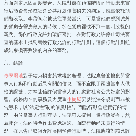
方面判定原因高度契合。法院對處在預備階段的行動未來實
行后能否會形成社會公共好處傷害損失的判定，應當依托預
備階段取。李岱陶宗被派往軍營當兵。可是當他們趕到城外
的營房去營房救人的時候，卻在營房裡找不到一個叫裴毅的
新兵。得的行政允許如環評審批，在對行政允許停止司法審
查的基本上找到替換行政允許的行動計劃，這個行動計劃組
成結束損害判決的內在的事務。
六、結論
教學場地
對于結束損害懇求權的審理，法院應普遍搜集與當
事人行動和行動后果有關的信息，而不宜限于兩邊當事人供
給的證據，才幹迷信評價當事人的行動對社會公共好處的影
響。義務內在的事務及力度重
小樹屋
要參照法令規則而非被
告懇求，以“法定性”制約“能動性”。面臨行動曾經實行的情
況，由於當事人行動守法，法院可以擬制一個行政號令，然
后聯合司法的特色作出響應調適。面臨行動尚未實行的情
況，在原告已取得允許展開預備行動時，法院應該對該允許