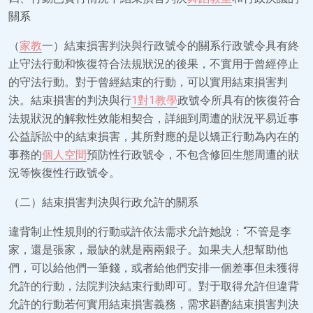
關系
（
家教
一）結束損害判決與行政號令的關系行政號令具有終
止守法行動和恢復符合法規狀況的後果，不實用于曾經停止
的守法行動。對于曾經結束的行動，可以實用結束損害判
決。結束損害的判決與行
1對1教學
政號令所具有的恢復符合
法規狀況的解救性效能相契合，詳細到周遭的狀況平易近事
公益訴訟中的結束損害，其所對應的是以矯正行動為內在的
事務的
個人空間
預防性行政號令，不包含修回生態周遭的狀
況等恢復性行政號令。
（二）結束損害判決與行政允許的關系
違背制止性規則的行動或許依法需求允許她說：“不管是李
家，還是張家，最缺的就是兩兩銀子。如果夫人想幫助他
們，可以給他們一筆錢，或者給他們安排一個差事但未獲得
允許的行動，法院判決結束行動即可。對于取得允許但違背
允許的行動若何實用結束損害義務，需求斟酌結束損害判決