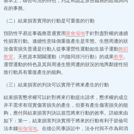
基本上，聯合司法的特色，判定和認定原告義務的組成與內
在的事務。
（二）結束損害實用的行動是可重復的行動
預防性平易近事義務普通實用
聚會場地
于針對盡對權的連續
性損害行動。連續性意味側重復產生是常態。生態周遭的狀
況傷害損失普通是行動人從事運營性運動如生孩子運動
舞蹈
教室
、天然資本開闢運動（均隨同排污行動）的成果
教學
。
運營運動的特色及其與周邊生態周遭的狀況的地輿鄰接性招
致行動具有重復產生的能夠。
（三）結束損害的判決可以實用于將來產生的行動
結束損害懇求權可以針對將來行動提出請求，懇求權的成立
并不需求有現實傷害損失的產生，但要有產生傷害損失的能
夠，應付與結束損害判決以規范將來行動的效率。詳細來由
如下：第一，結束損害判決實用于將來的行動有利于節儉司
法本錢
瑜伽場地
。在德公民事訴訟中，法令付與不作為和消