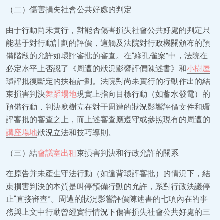
（二）傷害損失社會公共好處的判定
由于行動尚未實行，對能否傷害損失社會公共好處的判定只
能基于對行動計劃的評價，這觸及法院對行政機關頒布的預
備階段的允許如環評審批的審查。在“綠孔雀案”中，法院在
必定水平上否認了《周遭的狀況影響評價陳述書》和
小樹屋
環評批復斷定的扶植計劃。法院對尚未實行的行動作出的結
束損害判決
舞蹈場地
現實上指向目標行動（如蓄水發電）的
預備行動，判決應樹立在對于周遭的狀況影響評價文件和環
評審批的審查之上，而上述審查應遵守或參照現有的周遭的
講座場地
狀況立法和技巧導則。
（三）結
會議室出租
束損害判決和行政允許的關系
在原告并未產生守法行動（如違背環評審批）的情況下，結
束損害判決的本質是叫停預備行動的允許，系對行政決議停
止“直接審查”。周遭的狀況影響評價陳述書的七項內在的事
務與上文中行動曾經實行情況下傷害損失社會公共好處的三