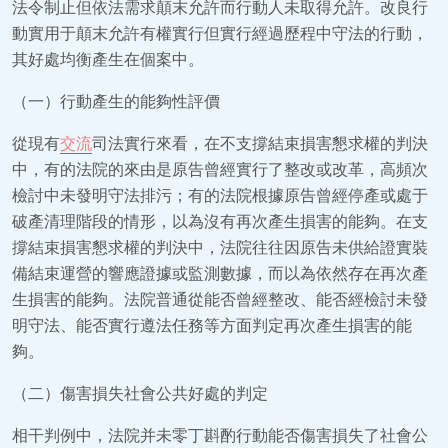
法令制止但依法需求顛末允許而行動人未取得允許。改良行
動實用于顛末允許有權實行但實行經過歷程中守法的行動，
其好處均衡產生在個案中。
（一）行動產生的能夠性評價
從現有
交流
司法實行來看，在不支撐結束損害懇求權的判決
中，有的法院的來由是原告曾經實行了整改或改革，高頻次
檢討中未發明守法排污；有的法院根據原告曾經停產或處于
破產清理階段的情形，以為沒有再次產生損害的能夠。在支
撐結束損害懇求權的判決中，法院往往因原告未供給證實裝
備結束運營的響應證據或監測數據，而以為依然存在再次產
生損害的能夠。法院普通從能否曾經整改、能否經檢討未發
明守法、能否實行遵法任務等方面判定再次產生損害的能
夠。
（二）傷害損失社會公共好處的判定
相干判例中，法院并未零丁斟酌行動能否傷害損失了社會公