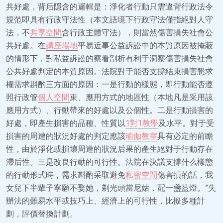
共好處，背后隱含的邏輯是：淨化者行動只需違背行政法令
規范即具有行政守法性（本文語境下行政守法僅指絕對人守
法，不
共享空間
含行政主體守法），則當然傷害損失社會公
共好處。在
講座場地
平易近事公益訴訟中的本質原因被掩蔽
的情形下，對私益訴訟的察看剖析有利于洞察傷害損失社會
公共好處判定的本質原因。法院對于能否支撐結束損害懇求
權需求斟酌三方面的原因：一是行動的樣態，即行動能否遵
照行政管
個人空間
束、應用方式的地區性（本地凡是采用該
應用方式）、行動帶來的好處以及公個性。二是行動損害的
好處，即產生損害的品種、性質以
1對1教學
及水平。對于受
損害的周遭的狀況好處的判定應該
瑜伽教室
具有必定的前瞻
性，由於淨化或損壞周遭的狀況后果的產生絕對于行動存在
滯后性。三是改良行動的可行性。法院在決議支撐什么樣態
的行動形式時，需求斟酌采取避免
私密空間
傷害損的話，我
女兒下半輩子寧願不娶她，剃光頭當尼姑，配一盞藍燈。”失
辦法的難易水平或技巧上、經濟上的可行性，比擬多種計
劃，評價替換計劃。