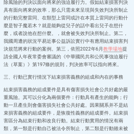
除風險的判決以面向將來的強迫履行力。假如結束損害判決
具有面向將來的效率，那么只需未來呈現與失效判決所制止
的行動完整雷同、在類型上雷同或許在本質上雷同的行動什
麼是智子魔若木？就是能夠從兒子的話中看出兒子在想什
麼，或者說他在想什麼。，就會被失效判決所制止。第二，
我國周遭的狀況平易近事公益訴訟實行中有應用結束損害判
決規范將來行動的案例。第三，依照2022年6月
教學場地
提
請全國人年夜常委會審議的《中華國民共和公民事強迫履行
法（草案）》第197條的規則，判決效率可以指向將來。
三、行動已實行情況下結束損害義務的組成和內在的事務
結束損害義務的組成要件是具有傷害損失社會公共好處的嚴
重風險。其可以分化為兩個要件：行動具有產生的能夠；行
動一旦產生則會傷害損失社會公共好處。因果關系并不是結
束損害義務的組成要件，是恢復性義務的組成要件。結束損
害區分為結束行動和改良行動。結束行動實用的情況有兩
類，第一類是行動自己被法令所制止，第二類是行動雖未被