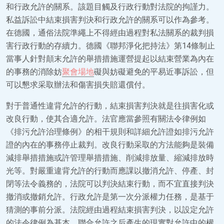
和行政允許的關系。該題目觸及行政行動對法院的拘謹力。
私益訴訟中結束損害判決和行政允許的關系可以作為參考。
在德國，通俗法院準繩上不得經由過程對私法關系的裁判損
害行政行動的存續力。德國《聯邦淨化把持法》第14條制止
當事人針對顛末允許的舉措措施運營提起以結束營業為內在
的事務的消除妨
聚會場地
礙與妨礙避免的平易近事訴訟，但
可以懇求采取辦法和傷害損失賠還償付。
對于普通性違背允許的行動，結束損害判決就是往損害化或
改良行動，使其合適允許。法官應當參照有關法令律例如
《排污允許治理條例》的相干規則和詳細允許證如排污允許
證的內在的事務停止裁判。改良行動采取的方法能夠是裝備
減排舉措措施或許管理舉措措施、削減排放量、縮減排放時
光等。對嚴重違背允許的行動而應課以撤消允許、停產、封
閉等法令義務的，法院可以判決結束行動，而不宜直接判決
撤消或撤銷允許。行政允許是第一次分派權力任務，是基于
猜測的事前分派。法院經由過程結束損害判決，以設定允許
的法令律例為基本，聯合允許之后產生的現實對允許中的權