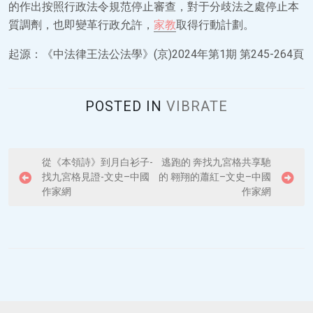
的作出按照行政法令規范停止審查，對于分歧法之處停止本
質調劑，也即變革行政允許，
家教
取得行動計劃。
起源：《中法律王法公法學》(京)2024年第1期 第245-264頁
POSTED IN
VIBRATE
P
從《本領詩》到月白衫子-
逃跑的 奔找九宮格共享馳
找九宮格見證-文史–中國
的 翱翔的蕭紅–文史–中國
o
作家網
作家網
s
t
n
a
v
i