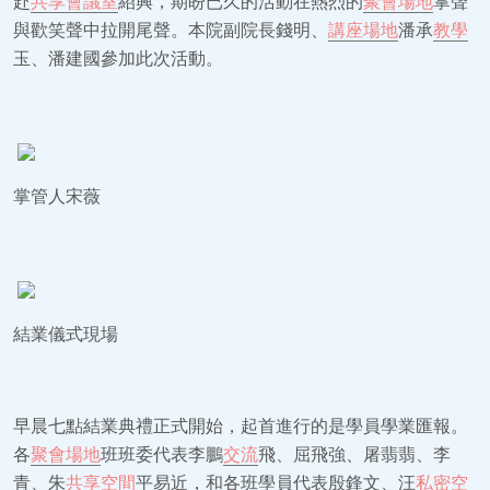
赴
共享會議室
紹興，期盼已久的活動在熱烈的
聚會場地
掌聲
與歡笑聲中拉開尾聲。本院副院長錢明、
講座場地
潘承
教學
玉、潘建國參加此次活動。
掌管人宋薇
結業儀式現場
早晨七點結業典禮正式開始，起首進行的是學員學業匯報。
各
聚會場地
班班委代表李鵬
交流
飛、屈飛強、屠翡翡、李
青、朱
共享空間
平易近，和各班學員代表殷鋒文、汪
私密空