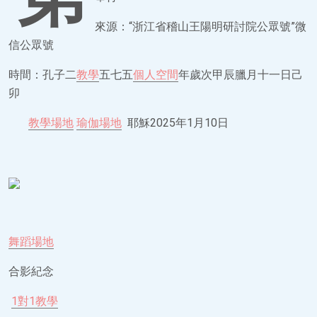
來源：“浙江省稽山王陽明研討院公眾號”微
信公眾號
時間：孔子二
教學
五七五
個人空間
年歲次甲辰臘月十一日己
卯
教學場地
瑜伽場地
耶穌2025年1月10日
舞蹈場地
合影紀念
1對1教學