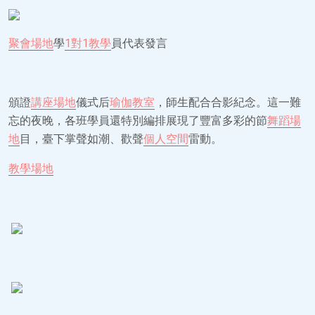
聚會場地
學
1對1教學
員代表發言
頒證
講座場地
儀式后
瑜伽教室
，師生配合合影紀念。這一難
忘的夜晚，各班學員還特別編排展現了豐富多彩的節
舞蹈場
地
目，臺下掌聲如潮、歡聲
個人空間
雷動。
教學場地