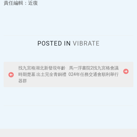
責任編輯：近復
POSTED IN
VIBRATE
P
找九宮格湖北新發現年齡
馬一浮書院2找九宮格會議
時期楚墓 出土完全青銅禮
024年任務交通會順利舉行
o
器群
s
t
n
a
v
i