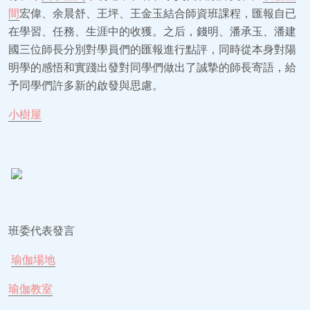
間
宏偉、余晨舒、王坪、王金玉結合師資班課程，匯報自已
在學習、任務、生涯中的收獲。之后，錢明、潘承玉、潘建
國三位師長分別對學員們的匯報進行點評，同時從本身對陽
明學的感悟和實踐出發對同學們做出了誠摯的師長寄語，給
予同學們許多新的啟發與思慮。
小樹屋
班委代表發言
瑜伽場地
瑜伽教室