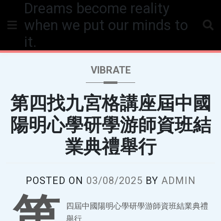
Dreams become reality
Skip
to
when we put our minds to
content
it.
VIBRATE
第四找九宮格講座屆中國
陽明心學研學游師資班結
業典禮舉行
POSTED ON
03/08/2025
BY
ADMIN
第
四屆中國陽明心學研學游師資班結業典禮
舉行