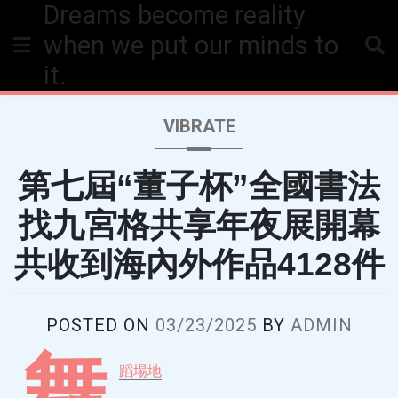
Dreams become reality
Skip
to
when we put our minds to
content
it.
VIBRATE
第七屆“董子杯”全國書法
找九宮格共享年夜展開幕
共收到海內外作品4128件
POSTED ON
03/23/2025
BY
ADMIN
舞
蹈場地