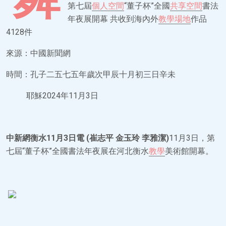
第七屆
個人空間
“董子杯”全國
共享空間
書法
年夜展開幕 共收到海內外
教學場地
作品
4128件
來源：中國新聞網
時間：孔子二五七五年歲次甲辰十月初三日辛未
耶穌2024年11月3日
中新網衡水11月3日電 (崔志平 金玉玲 李雅潔)
11月3日，第
七屆“董子杯”全國書法年夜展在河北衡水
教學
美術館開幕。