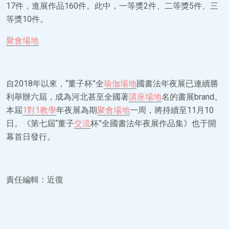
17件，進展作品160件。此中，一等獎2件、二等獎5件、三
等獎10件。
聚會場地
自2018年以來，“董子杯”全
瑜伽場地
國書法年夜展已連續勝
利舉辦六屆，成為河北甚至全國著
講座場地
名的書展brand。
本屆
1對1教學
年夜展為期
聚會場地
一周，將持續至11月10
日。《第七屆“董子
交流
杯”全國書法年夜展作品集》也于開
幕首日發行。
責任編輯：近復