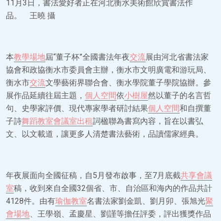
11月3日，書法愛好者正在河北衡水美術館欣賞書法作
品。 王曉 攝
本
教學場地
屆“董子杯”全國書法年夜
交流
展由河北省書法家
協會和政協衡水市委員會主辦，衡水市文明廣電和游玩局、
衡水市
交流
文學藝術界聯合會、衡水學院董子學院協辦。參
展作品延續往屆主題，
個人空間
依
小樹屋
然以董子的名言哲
句、史學家評價、現代專家學者研討結果
個人空間
和自撰董
子詩
舞蹈教室
會議室出租
詞楹聯為書寫內容，旨在以書弘
文、以文載道，讓更多人清楚書法藝術，品讀儒家經典。
年夜展面向全國征稿，自5月發布啟事，至7月底截
共享會議
室
稿，收到來自全國32個省、市、自治區和海內的作品共計
4128件。由有
瑜伽教室
名書法家劉金凱、劉月卯、張旭光
聚
會場地
、王學嶺、孟慶星、劉謹等擔任評委，評出獲獎作品