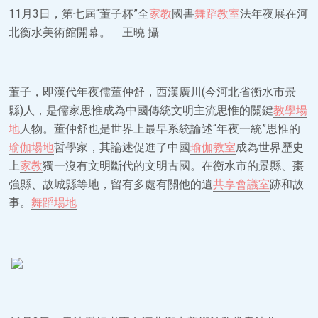
11月3日，第七屆“董子杯”全
家教
國書
舞蹈教室
法年夜展在河
北衡水美術館開幕。 王曉 攝
董子，即漢代年夜儒董仲舒，西漢廣川(今河北省衡水市景
縣)人，是儒家思惟成為中國傳統文明主流思惟的關鍵
教學場
地
人物。董仲舒也是世界上最早系統論述“年夜一統”思惟的
瑜伽場地
哲學家，其論述促進了中國
瑜伽教室
成為世界歷史
上
家教
獨一沒有文明斷代的文明古國。在衡水市的景縣、棗
強縣、故城縣等地，留有多處有關他的遺
共享會議室
跡和故
事。
舞蹈場地