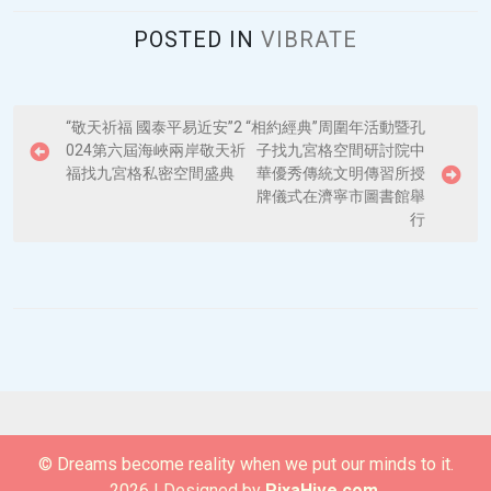
POSTED IN
VIBRATE
P
“敬天祈福 國泰平易近安”2
“相約經典”周圍年活動暨孔
024第六屆海峽兩岸敬天祈
子找九宮格空間研討院中
o
福找九宮格私密空間盛典
華優秀傳統文明傳習所授
s
牌儀式在濟寧市圖書館舉
行
t
n
a
v
i
g
a
t
© Dreams become reality when we put our minds to it.
2026
|
Designed by
PixaHive.com
.