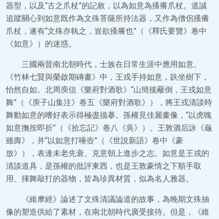
器型，以及“古之爪杖”的記敘，以為如意為搔癢爪杖。道誠
追蹤關心到如意既作為文殊菩薩所持法器，又作為僧侶搔癢
爪杖，遂有“文殊亦執之，豈欲搔癢也”（《釋氏要覽》卷中
《如意》）的迷惑。
三國兩晉南北朝時代，士族在日常生涯中應用如意。
《竹林七賢與榮啟期磚畫》中，王戎手持如意，趺坐樹下，
怡然自如。北周庾信《樂府對酒歌》“山簡接䍦倒，王戎如意
舞”（《庾子山集注》卷五《樂府對酒歌》），將王戎清談時
舞動如意的嗜好表示得極盡描摹。孫權見佳麗畫像，“以虎魄
如意撫按即折”（《拾忘記》卷八《吳》）。王敦酒后詠《龜
雖壽》，并“以如意打唾壺”（《世說新語》卷中《豪
放》），表達未老先衰、克意朝上進步之志。如意是王戎的
清談道具，是孫權的批評東西，也是王敦豪情之下順手取
用、揮舞敲打的器物，皆為珍異材質，似為名人雅器。
《維摩經》論述了文殊清議論道的故事，為晚期文殊抽
像的塑造供給了素材，在南北朝時代廣受接待。但是，《維