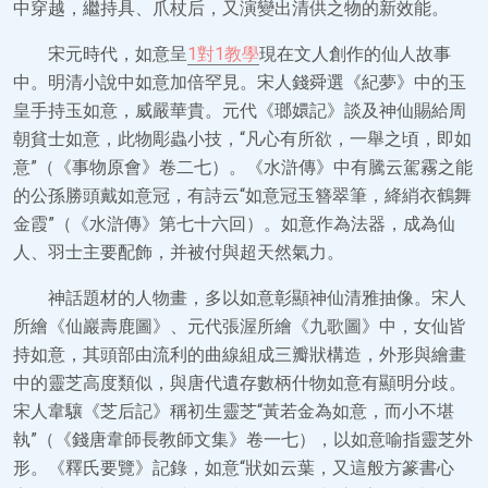
中穿越，繼持具、爪杖后，又演變出清供之物的新效能。
宋元時代，如意呈
1對1教學
現在文人創作的仙人故事
中。明清小說中如意加倍罕見。宋人錢舜選《紀夢》中的玉
皇手持玉如意，威嚴華貴。元代《瑯嬛記》談及神仙賜給周
朝貧士如意，此物彫蟲小技，“凡心有所欲，一舉之頃，即如
意”（《事物原會》卷二七）。《水滸傳》中有騰云駕霧之能
的公孫勝頭戴如意冠，有詩云“如意冠玉簪翠筆，絳綃衣鶴舞
金霞”（《水滸傳》第七十六回）。如意作為法器，成為仙
人、羽士主要配飾，并被付與超天然氣力。
神話題材的人物畫，多以如意彰顯神仙清雅抽像。宋人
所繪《仙巖壽鹿圖》、元代張渥所繪《九歌圖》中，女仙皆
持如意，其頭部由流利的曲線組成三瓣狀構造，外形與繪畫
中的靈芝高度類似，與唐代遺存數柄什物如意有顯明分歧。
宋人韋驤《芝后記》稱初生靈芝“黃若金為如意，而小不堪
執”（《錢唐韋師長教師文集》卷一七），以如意喻指靈芝外
形。《釋氏要覽》記錄，如意“狀如云葉，又這般方篆書心