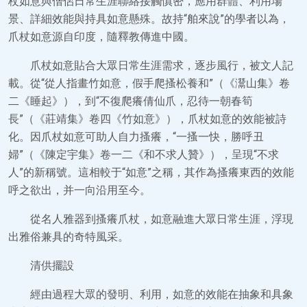
杖如意與僧侶日常生涯聯絡接觸慎密，應用群體、利用場
景、詳細效能與持具如意懸殊。故持“舶來說”的學者以為，
爪杖如意源自印度，隨釋教傳進中國。
爪杖如意貼合大眾日常生涯需求，逐步風行，被文人記
載。從“從人指畫竹如意，假手爬搔松養和”（《灊山集》卷
二《睡起》），到“不復爬癢倩仙爪，忍待一朝春筍
長”（《莊靖集》卷四《竹如意》），爪杖如意的效能被詩
化。因爪杖如意可助人自力搔癢，“一搔一快，勝呼丑
婦”（《陳定宇集》卷一二《和不求人贊》），呈現“不求
人”的新稱號。這相較于“如意”之稱，其作為搔癢東西的效能
呼之欲出，并一向沿用至今。
從名人雅器到搔癢爪杖，如意融進大眾日常生涯，浮現
出雅俗兼具的奇特風采。
清供擺設
經由過程大眾的發明、利用，如意的效能在抽象和具象