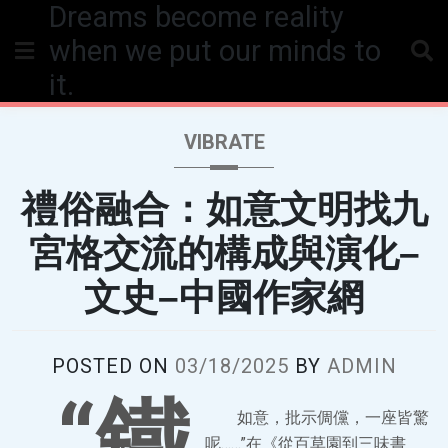
Dreams become reality
Skip
to
when we put our minds to
content
it.
VIBRATE
禮俗融合：如意文明找九
宮格交流的構成與演化–
文史–中國作家網
POSTED ON
03/18/2025
BY
ADMIN
“鐵
如意，批示倜儻，一座皆驚
呢……”在《從百草園到三味書