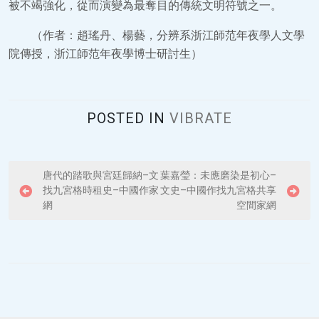
被不竭強化，從而演變為最奪目的傳統文明符號之一。
（作者：趙瑤丹、楊藝，分辨系浙江師范年夜學人文學
院傳授，浙江師范年夜學博士研討生）
POSTED IN
VIBRATE
P
唐代的踏歌與宮廷歸納–文
葉嘉瑩：未應磨染是初心–
找九宮格時租史–中國作家
文史–中國作找九宮格共享
o
網
空間家網
s
t
n
a
v