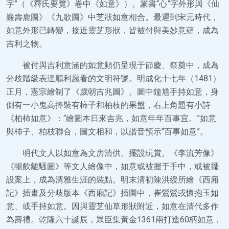
字”（《釋氏要覽》卷中《如意》）。篆書“心”字外形與《仙
巖壽鹿圖》《九歌圖》中芝狀如意相合。最遲到宋元時代，
如意外形已轉變，接近靈芝形狀，皆被付與美妙意蘊，成為
吉利之物。
被付與吉利意涵的如意頻仍呈現于節慶、祭奠中，成為
分歧階級表達順利愿看的文明符號。明成化十七年（1481）
正月，憲宗繪制了《歲朝吉兆圖》。圖中鐘馗手持如意，身
側有一小鬼高捧裝有柿子和柏枝的果盤，右上角題有小詩
《柏柿如意》：“繪圖本日來吉兆，如意年年百事宜。”如意
與柿子、柏枝聯合，圖文相和，以諧音預示“百事如意”。
明代文人以如意為文房清供、擺設玩賞。《李流芳像》
《暢飲離騷圖》等文人繪像中，如意或被握于手中，或被擺
設案上，成為清雅生涯的裝點。明末清初陳洪綬所繪《西廂
記》插畫及分歧版本《西廂記》插圖中，崔鶯鶯或懷抱玉如
意、或手持如意。因與靈芝仙草形狀附近，如意在清代多作
為壽禮。乾隆六十誕辰，眾臣集黃金1361兩打造60柄如意，