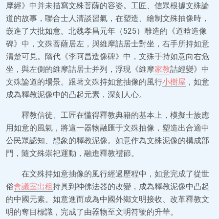
摩經》中并未描寫文殊菩薩的容姿。工匠、信眾根據文殊論
道的故事，聯合士人清談習氣，在塑造、繪制文殊抽像時，
嵌進了大批如意。北魏孝昌元年（525）雕造的《道晗造像
碑》中，文殊菩薩居左，與維摩詰居士對坐，右手所持如意
清楚可見。隋代《李阿昌造像碑》中，文殊手持如意向右危
坐，與左側的維摩詰居士并列，浮現《維摩
家教
詰經變》中
文殊論道的場景。跟著文殊持如意抽像的風行
小樹屋
，如意
成為釋教泥像中的凸起元素，深刻人心。
釋教信徒、工匠在懂得釋教典籍的基本上，模擬士族應
用如意的風氣，將這一器物融匯于文殊抽像，塑造出合適中
公民眾認知、想象的釋教泥像。如意作為文殊泥像的構成部
門，隨文殊崇祀運動，融進釋教禮節。
在文殊持如意抽像的風行經過歷程中，如意完成了從世
俗
會議室出租
持具到神佛法器的改變，成為釋教泥像中凸起
的中國元素。如意進而成為中國外鄉文明接收、改革釋教文
明的奪目標識，完成了由器物至文明符號的升華。