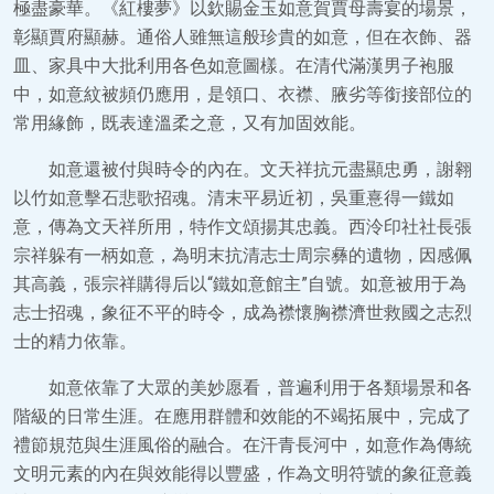
極盡豪華。《紅樓夢》以欽賜金玉如意賀賈母壽宴的場景，
彰顯賈府顯赫。通俗人雖無這般珍貴的如意，但在衣飾、器
皿、家具中大批利用各色如意圖樣。在清代滿漢男子袍服
中，如意紋被頻仍應用，是領口、衣襟、腋劣等銜接部位的
常用緣飾，既表達溫柔之意，又有加固效能。
如意還被付與時令的內在。文天祥抗元盡顯忠勇，謝翱
以竹如意擊石悲歌招魂。清末平易近初，吳重憙得一鐵如
意，傳為文天祥所用，特作文頌揚其忠義。西泠印社社長張
宗祥躲有一柄如意，為明末抗清志士周宗彝的遺物，因感佩
其高義，張宗祥購得后以“鐵如意館主”自號。如意被用于為
志士招魂，象征不平的時令，成為襟懷胸襟濟世救國之志烈
士的精力依靠。
如意依靠了大眾的美妙愿看，普遍利用于各類場景和各
階級的日常生涯。在應用群體和效能的不竭拓展中，完成了
禮節規范與生涯風俗的融合。在汗青長河中，如意作為傳統
文明元素的內在與效能得以豐盛，作為文明符號的象征意義