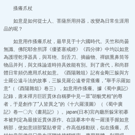
搔癢爪杖
如意是如何從士人、菩薩所用持器，改變為日常生涯用
品的呢？
如意用作搔癢爪杖，最早見于十六國時代。天竺和尚曇
無讖、佛陀耶舍所譯《優婆塞戒經》《四分律》中均以如意
為護理乾淨器具，與耳铇、刮舌刀、摘齒物、禪鎮熏鼻筒等
物品并列，與文殊論道時持具效能有別。到了唐代，和尚群
體日常頻仍應用爪杖如意。《酉陽雜俎》記有金剛三躲與方
士羅公遠斗法的故事，三躲見羅公遠脊背瘙癢，“舉手示羅如
意”（《酉陽雜俎》卷三），如意用作搔癢。據《蜀中廣記》
記錄，唐末禪月巨匠貫休自稱夢中見一眾“胡貌梵相”的尊
者，于是創作了“人皆異之”的《十六羅漢圖》（《蜀中廣
記》卷一〇六《畫苑記》）。japan(日本)宮內廳所躲宋初摹
本被判定為最接近貫休原作。在該摹本中有一羅漢手握如意
柄部，使如意頭部緊貼脊背，作高低移動狀，似在搔癢。爪