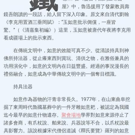
屋》中，魯迅援用了發蒙教員壽
鏡吾朗讀的一段話，給人留下深入印象。原文來自清代劉翰
《李克用置酒三垂岡賦》：“玉如意批示倜儻，一座皆
驚。”（《清嘉集初編》）這里，玉如意被唐代年夜將李克用
看成疆場上的批示東西。
在傳統文明中，如意的效能可真不少。從清談持具到神
佛所持法器，從止癢東西到賞玩、清供之物，在雅俗兼具的
功用演化中，如意的文明內在日益豐盛。經過的事況漫長的
禮俗融合，如意成為中華傳統文明中的一個奪目標識。
持具法器
如意作為器物的汗青非常長久。1977年，在山東曲阜挖
掘了東周時代魯國墓葬中的一件牙雕如意耙，被認定為我國
迄今最早的如意什物遺存。
聚會場地
學界對如意來源停止了
諸多會商，有爪杖說、舶來說、兵器說等不合，以爪杖說最
具影響力。該說根據宋代僧侶道誠《釋氏要覽》羅列的如意