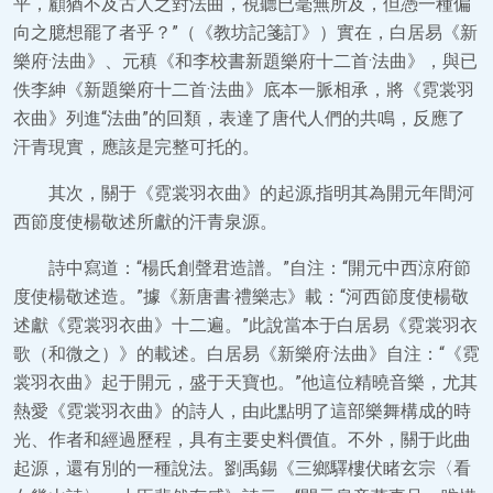
平，顧猶不及古人之對法曲，視聽已毫無所及，但憑一種偏
向之臆想罷了者乎？”（《教坊記箋訂》）實在，白居易《新
樂府·法曲》、元稹《和李校書新題樂府十二首·法曲》，與已
佚李紳《新題樂府十二首·法曲》底本一脈相承，將《霓裳羽
衣曲》列進“法曲”的回類，表達了唐代人們的共鳴，反應了
汗青現實，應該是完整可托的。
其次，關于《霓裳羽衣曲》的起源,指明其為開元年間河
西節度使楊敬述所獻的汗青泉源。
詩中寫道：“楊氏創聲君造譜。”自注：“開元中西涼府節
度使楊敬述造。”據《新唐書·禮樂志》載：“河西節度使楊敬
述獻《霓裳羽衣曲》十二遍。”此說當本于白居易《霓裳羽衣
歌（和微之）》的載述。白居易《新樂府·法曲》自注：“《霓
裳羽衣曲》起于開元，盛于天寶也。”他這位精曉音樂，尤其
熱愛《霓裳羽衣曲》的詩人，由此點明了這部樂舞構成的時
光、作者和經過歷程，具有主要史料價值。不外，關于此曲
起源，還有別的一種說法。劉禹錫《三鄉驛樓伏睹玄宗〈看