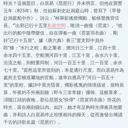
時光？這個題目，白居易《琵琶行》并未明言。但他在寶歷
元年（825年）秋，任姑蘇刺史赴洞庭山時，曾寫下《早發
赴洞庭船中作》。詩云：“棹舉影搖燈燭動，船移聲拽管弦
長。”“出郭已行十五里
私密空間
，唯消一曲慢《霓裳》。”他
出行的船中隨帶樂伎，自在彈奏一曲《霓裳羽衣曲》，剛
好“已行十五里”。據《唐六典》卷三“度支郎中員外
郎”條：“水行之程，船之重者，溯河日三十里，江四十里，
余水四十五里。空船溯河四十里，江五十里，余水六十里。
沿流之船，則輕重同制，河日一百五十里，江一百里，余水
七十里。”當然這里所規則的，本是通行尺度。而白居易作為
處所主官梭巡屬地的官船，速率自應高于“河日一百五十
里”的里程。據詩中晨光昏黃、燭影搖曳的情境描述，按時辰
算，年夜約不外兩刻鐘（即今三非常鐘）擺佈。這般算來，
潯陽江頭的夜晚，那位琵琶女“快彈”《霓裳羽衣曲》所花的
時光，當在兩刻鐘以內。如許，她才有足夠時光彈奏其他樂
曲，并和詩人白居易停止坦懷相待的聊天，從而激發出傳誦
千古的詩歌名篇《琵琶行》。