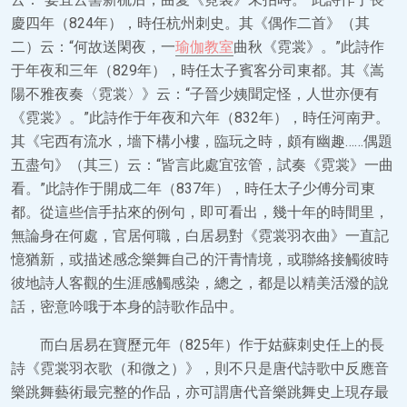
慶四年（824年），時任杭州刺史。其《偶作二首》（其
二）云：“何故送閑夜，一
瑜伽教室
曲秋《霓裳》。”此詩作
于年夜和三年（829年），時任太子賓客分司東都。其《嵩
陽不雅夜奏〈霓裳〉》云：“子晉少姨聞定怪，人世亦便有
《霓裳》。”此詩作于年夜和六年（832年），時任河南尹。
其《宅西有流水，墻下構小樓，臨玩之時，頗有幽趣……偶題
五盡句》（其三）云：“皆言此處宜弦管，試奏《霓裳》一曲
看。”此詩作于開成二年（837年），時任太子少傅分司東
都。從這些信手拈來的例句，即可看出，幾十年的時間里，
無論身在何處，官居何職，白居易對《霓裳羽衣曲》一直記
憶猶新，或描述感念樂舞自己的汗青情境，或聯絡接觸彼時
彼地詩人客觀的生涯感觸感染，總之，都是以精美活潑的說
話，密意吟哦于本身的詩歌作品中。
而白居易在寶歷元年（825年）作于姑蘇刺史任上的長
詩《霓裳羽衣歌（和微之）》，則不只是唐代詩歌中反應音
樂跳舞藝術最完整的作品，亦可謂唐代音樂跳舞史上現存最