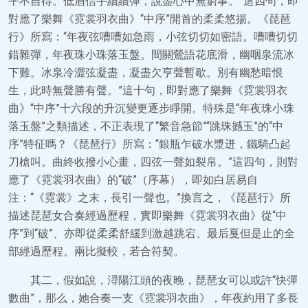
平不自得。低眉信手續續彈，說盡心中無窮事。”這四句，即
對應了樂舞《霓裳羽衣曲》“中序”開首的柔柔悠揚。《琵琶
行》所寫：“年夜弦嘈嘈如急雨，小弦切切如密語。嘈嘈切切
錯雜彈，年夜珠小珠落玉盤。間關鶯語花底滑，幽咽泉流冰
下難。冰泉冷澀弦凝盡，凝盡欠亨聲暫歇。別有幽愁暗恨
生，此時無聲勝有聲。”這十句，即對應了樂舞《霓裳羽衣
曲》“中序”十六段的升沉變更逐步睜開。特殊是“年夜珠小珠
落玉盤”之類描述，不正表現了“繁音急節”“跳珠撼玉”的“中
序”特征嗎？《琵琶行》所寫：“銀瓶乍破水漿迸，鐵騎凸起
刀槍叫。曲終收撥小心畫，四弦一聲如裂帛。”這四句，則對
應了《霓裳羽衣曲》的“破”（序幕），即如白居易自
注：“《霓裳》之末，長引一聲也。”換言之，《琵琶行》所
描述琵琶女合奏經過歷程，實即樂舞《霓裳羽衣曲》從“中
序”到“破”、亦即從柔柔舒緩到激越跳宕、最后戛但是止的全
部經過歷程。兩比擬較，若合符契。
其二，假如說，潯陽江頭的夜晚，琵琶女可以或許“快彈
數曲”，那么，她合奏一支《霓裳羽衣曲》，年夜約用了多長