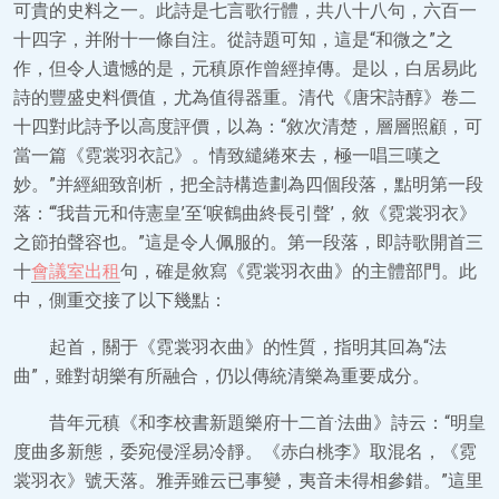
可貴的史料之一。此詩是七言歌行體，共八十八句，六百一
十四字，并附十一條自注。從詩題可知，這是“和微之”之
作，但令人遺憾的是，元稹原作曾經掉傳。是以，白居易此
詩的豐盛史料價值，尤為值得器重。清代《唐宋詩醇》卷二
十四對此詩予以高度評價，以為：“敘次清楚，層層照顧，可
當一篇《霓裳羽衣記》。情致繾綣來去，極一唱三嘆之
妙。”并經細致剖析，把全詩構造劃為四個段落，點明第一段
落：“‘我昔元和侍憲皇’至‘唳鶴曲終長引聲’，敘《霓裳羽衣》
之節拍聲容也。”這是令人佩服的。第一段落，即詩歌開首三
十
會議室出租
句，確是敘寫《霓裳羽衣曲》的主體部門。此
中，側重交接了以下幾點：
起首，關于《霓裳羽衣曲》的性質，指明其回為“法
曲”，雖對胡樂有所融合，仍以傳統清樂為重要成分。
昔年元稹《和李校書新題樂府十二首·法曲》詩云：“明皇
度曲多新態，委宛侵淫易冷靜。《赤白桃李》取混名，《霓
裳羽衣》號天落。雅弄雖云已事變，夷音未得相參錯。”這里