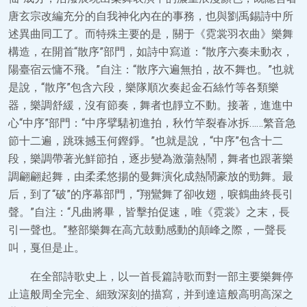
唐玄宗改編充分的自我神化內在的事務，也與劉禹錫詩中所
述異曲同工了。而特殊主要的是，關于《霓裳羽衣曲》樂舞
構造，在開首“散序”部門，如詩中寫道：“散序六奏未動衣，
陽臺宿云慵不飛。”自注：“散序六遍無拍，故不舞也。”也就
是說，“散序”包含六段，樂隊順次奏起金石絲竹等各類樂
器，樂調舒緩，沒有節奏，舞者也靜立不動。接著，進進中
心“中序”部門：“中序擘騞初進拍，秋竹竿裂春冰拆……繁音急
節十二遍，跳珠撼玉何鏗錚。”也就是說，“中序”包含十二
段，樂調帶著光鮮節拍，逐步變為激蕩熱鬧，舞者也跟著樂
調翩翩起舞，由柔柔悠揚的曼舞演化成熱鬧豪放的勁舞。最
后，到了“破”的序幕部門，“翔鸞舞了卻收翅，唳鶴曲終長引
聲。”自注：“凡曲將畢，皆擊拍促速，唯《霓裳》之末，長
引一聲也。”整部樂舞在高亢鼓動感動的顛峰之際，一聲長
叫，戛但是止。
在全部詩歌史上，以一首長篇詩歌而對一部主要樂舞停
止這般周全完全、細致深刻的描寫，并到達這般高明高深之