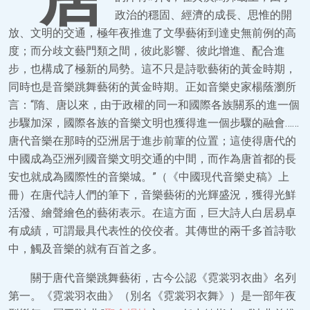
政治的穩固、經濟的成長、思惟的開
放、文明的交通，極年夜推進了文學藝術到達史無前例的高
度；而分歧文藝門類之間，彼此影響、彼此增進、配合進
步，也構成了極新的局勢。這不只是詩歌藝術的黃金時期，
同時也是音樂跳舞藝術的黃金時期。正如音樂史家楊蔭瀏所
言：“隋、唐以來，由于政權的同一和國際各族關系的進一個
步驟加深，國際各族的音樂文明也獲得進一個步驟的融會……
唐代音樂在那時的亞洲居于進步前輩的位置；這使得唐代的
中國成為亞洲列國音樂文明交通的中間，而作為唐首都的長
安也就成為國際性的音樂城。”（《中國現代音樂史稿》上
冊）在唐代詩人們的筆下，音樂藝術的光輝盛況，獲得光鮮
活潑、繪聲繪色的藝術表示。在這方面，巨大詩人白居易卓
有成績，可謂最具代表性的佼佼者。其傳世的兩千多首詩歌
中，觸及音樂的就有百首之多。
關于唐代音樂跳舞藝術，古今公認《霓裳羽衣曲》名列
第一。《霓裳羽衣曲》（別名《霓裳羽衣舞》）是一部年夜