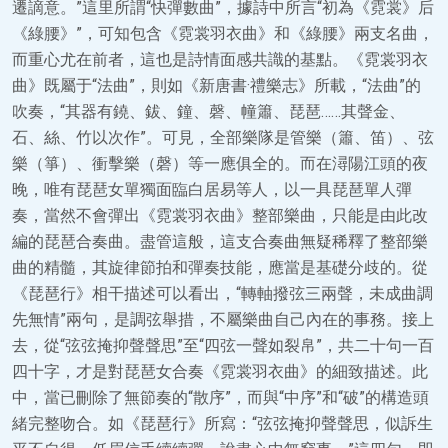
遷謫意。”這里所謂“快彈數曲”，據詩中所言“初為《霓裳》后
《綠腰》”，可知包含《霓裳羽衣曲》和《綠腰》兩支名曲，
而重心尤在前者，這也是詩情面感共識的基點。《霓裳羽衣
曲》既屬于“法曲”，則如《新唐書·禮樂志》所載，“法曲”的
吹奏，“其器有鐃、鈸、鐘、磬、幢簫、琵琶……其聲金、
石、絲、竹以次作”。可見，全部樂隊是管樂（簫、笛）、弦
樂（箏）、衝擊樂（磬）等一應俱全的。而在潯陽江頭的夜
晚，唯有琵琶女單獨面臨白居易等人，以一具琵琶單人彈
奏，當然不會彈出《霓裳羽衣曲》整部樂曲，只能是由此改
編的琵琶合奏曲。盡管這般，這支合奏曲無疑稀釋了整部樂
曲的精髓，其旋律節拍和彈奏技能，應當是基礎分歧的。從
《琵琶行》相干描述可以看出，“轉軸撥弦三兩聲，未成曲調
先無情”兩句，是調弦舉措，不屬樂曲自己內在的事務。接上
去，從“弦弦掩抑聲聲思”至“四弦一聲如裂帛”，共二十句一百
四十字，才是對琵琶女合奏《霓裳羽衣曲》的細致描述。此
中，當已刪除了無節奏的“散序”，而與“中序”和“破”的構造頭
緒完整吻合。如《琵琶行》所寫：“弦弦掩抑聲聲思，似訴生