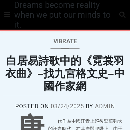
Dreams become reality
Skip
to
when we put our minds to
content
it.
VIBRATE
白居易詩歌中的《霓裳羽
衣曲》–找九宮格文史–中
國作家網
POSTED ON
03/24/2025
BY
ADMIN
唐
代作為中國汗青上絕後繁華強大
的汗青時代，在其廣闊邦畿上，由于