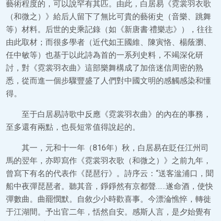
藝術程度的，可以說罕有其匹。由此，白居易《霓裳羽衣歌
（和微之）》給后人留下了無比可貴的藝術史（音樂、跳舞
等）材料。后世的史乘記錄（如《新唐書·禮樂志》），往往
由此取材；而很多學者（近代如王國維、陳寅恪、楊蔭瀏、
任中敏等）也基于以此詩為首的一系列史料，不竭深化研
討，對《霓裳羽衣曲》這部樂舞構成了加倍迷信周密的熟
悉，從而進一個步驟豐盛了人們對中國文明的感觸感染和懂
得。
至于白居易詩歌中反應《霓裳羽衣曲》的內在的事務，
至多還有兩點，也長短常值得說起的。
其一，元和十一年（816年）秋，白居易在貶任江州司
馬的翌年，亦即寫作《霓裳羽衣歌（和微之）》之前九年，
曾寫下有名的代表作《琵琶行》。詩序云：“送客湓浦口，聞
船中夜彈琵琶者。聽其音，錚錚然有京都聲……遂命酒，使快
彈數曲。曲罷憫默。自敘少小時歡喜事。今漂淪憔悴，轉徙
于江湖間。予出官二年，恬然自安。感斯人言，是夕始覺有