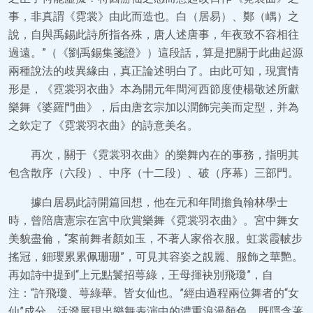
事，非真謂《霓裳》由此而造也。白（居易）、鄭（嵎）之
說，自與禹錫此詩所指各殊，唐人述唐事，年夜致不容相往
過遠。”（《劉禹錫集箋證》）這段話，算是把關于此曲起源
兩種說法的歧異緣由，真正論述明白了。由此可知，現實情
形是，《霓裳羽衣曲》本為開元年間河西節度使楊敬述所獻
樂舞《婆羅門曲》，后由唐玄宗加以潤飾完美而定型，并為
之欽定了《霓裳羽衣曲》的詩意美名。
再次，關于《霓裳羽衣曲》的樂舞內在的事務，指明其
包含散序（六段）、中序（十二段）、破（序幕）三部門。
據白居易此詩開篇回想，他在元和年間擔負翰林學士
時，曾陪唐憲宗在宮中欣賞樂舞《霓裳羽衣曲》。宮中舞女
美貌盡倫，“案前舞者顏如玉，不著人家俗衣服。虹裳霞帔步
搖冠，鈿瓔累累佩珊珊”，可見其容姿之靚麗、服飾之華艷。
再如詩中提到“上元點鬟招萼綠，王母揮袂別飛瓊”，自
注：“許飛瓊、萼綠華。皆女仙也。”經由過程兩位舞者的“女
仙”成分，活潑展現出樂舞表演中的濃重浪漫顏色，既隱含著