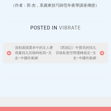
（作者：郭 杰，系廣東技巧師范年夜學講座傳授）
POSTED IN
VIBRATE
P
清初函牘選本中的文人窘
《西游記》中寶貝的找九
境書找九宮格時租寫–文
宮格私密空間運轉規定–文
o
史–中國作家網
史–中國作家網
s
t
n
a
v
i
g