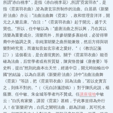
所謂“赤白桃李”，是指《赤白桃李花》,所謂“霓裳羽衣”，是
指《霓裳羽衣曲》,皆為唐玄宗所制作的法曲。白居易《新樂
府·法曲》亦云：“法曲法曲舞《霓裳》，政和世理音洋洋，開
元之人樂且康。”自注：“《霓裳羽衣曲》起于開元，盛于天
寶也。”所以，任中敏以為：“盛唐法曲之所以興，乃在其以
清樂為重要成分。清樂而外，所參胡樂多寡紛歧，必皆得華
裔中外協調之美，非純潔胡樂之曲所能兼致，然后方得與胡
樂對峙究竟，而邀知音如玄宗者之愛好。”（《教坊記箋
訂》）這個看法，是合適現實的。關于《霓裳羽衣曲》能否
確為法曲，后世學者或有所質疑，陳寅恪曾據《唐會要》等
史料，提出“然則此曲本出天竺，經過中亞，開元時始輸出中
國”的結論，以為白居易《新樂府·法曲》詩中“法曲法曲舞
《霓裳》”等語，把《霓裳羽衣曲》回為法曲，“若以史實言
之，則殊不對的。”（《元白詩箋證稿》）對于陳氏此說，楊
蔭瀏、任中敏、朱金城等學者均不贊成。任
講座場地
中敏
云：“白氏有家樂，講習《霓裳》甚精，于此事豈得為外行
人！在‘新樂府’內，白氏之闡明法曲，頗為詳細，其可托水