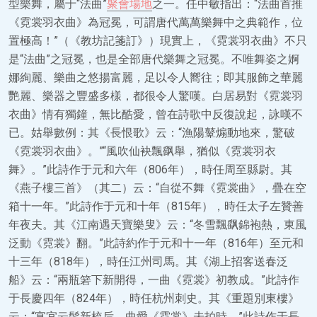
型樂舞，屬于“法曲”
聚會場地
之一。任中敏指出：“法曲首推
《霓裳羽衣曲》為冠冕，可謂唐代萬萬樂舞中之典範作，位
置極高！”（《教坊記箋訂》）現實上，《霓裳羽衣曲》不只
是“法曲”之冠冕，也是全部唐代樂舞之冠冕。不唯舞姿之婀
娜絢麗、樂曲之悠揚富麗，足以令人嚮往；即其服飾之華麗
艷麗、樂器之豐盛多樣，都很令人驚嘆。白居易對《霓裳羽
衣曲》情有獨鐘，無比酷愛，曾在詩歌中反復說起，詠嘆不
已。姑舉數例：其《長恨歌》云：“漁陽鼙煽動地來，驚破
《霓裳羽衣曲》。”“風吹仙袂飄飖舉，猶似《霓裳羽衣
舞》。”此詩作于元和六年（806年），時任周至縣尉。其
《燕子樓三首》（其二）云：“自從不舞《霓裳曲》，疊在空
箱十一年。”此詩作于元和十年（815年），時任太子左贊善
年夜夫。其《江南遇天寶樂叟》云：“冬雪飄飖錦袍熱，東風
泛動《霓裳》翻。”此詩約作于元和十一年（816年）至元和
十三年（818年），時任江州司馬。其《湖上招客送春泛
船》云：“兩瓶箬下新開得，一曲《霓裳》初教成。”此詩作
于長慶四年（824年），時任杭州刺史。其《重題別東樓》
云：“宴宜云髻新梳后，曲愛《霓裳》未拍時。”此詩作于長