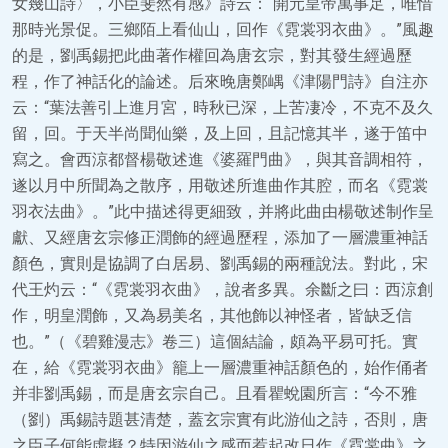
女幾山詩〉，小臣斐然有感》詩云：“開元皇帝萬事足，唯惜
那時光景促。三鄉陌上看仙山，回作《霓裳羽衣曲》。”風趣
的是，劉禹錫把此曲著作權回為唐玄宗，對其發生經過歷
程，作了神話化的論述。后來晚唐鄭嵎《津陽門詩》自注亦
云：“葉法善引上進月宮，時秋已深，上苦凄冷，不克不及久
留，回。于天半尚聞仙樂，及上回，且記憶其半，遂于笛中
寫之。會西涼都督楊敬述進《婆羅門曲》，與其音調相符，
遂以月中所聞為之散序，用敬述所進曲作其腔，而名《霓裳
羽衣法曲》。”此中描述得更細致，并將此曲由楊敬述制作呈
獻、又經唐玄宗修正潤飾的經過歷程，添加了一層濃重神話
顏色，實則是協調了白居易、劉禹錫的兩種說法。對此，宋
代王灼云：“《霓裳羽衣曲》，說者多異。余斷之曰：西涼創
作，明皇潤飾，又為易美名，其他飾以神怪者，皆缺乏信
也。”（《碧雞漫志》卷三）這個結論，頗為平易可托。實
在，給《霓裳羽衣曲》籠上一層濃重神話顏色的，始作俑者
并非劉禹錫，而是唐玄宗自己。且看瞿蛻園所言：“今不雅
（劉）禹錫詩題甚清楚，蓋玄宗實有此游仙之詩，否則，唐
之臣子何能虛擬？特因游仙之感而惹起改日作《霓裳曲》之