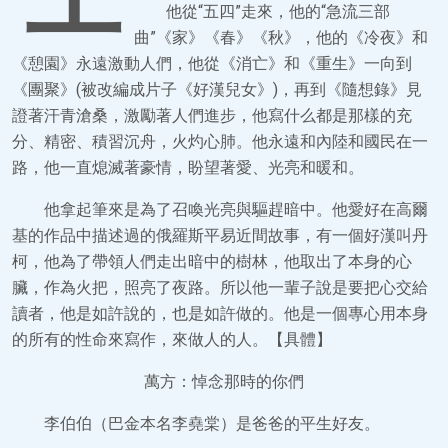
他從“五四”走來，他的“急流三部
曲”《家》《春》《秋》，他的《冷夜》和
《憩園》永遠激動人們，他從《消亡》和《重生》一向到
《團聚》(被改編成片子《好漢兒女》)，再到《隨想錄》見
證著汗青滄桑，激勵著人們進步，他寫什么都是那樣的充
分、精密、積習沉舟，火灼心肺。他永遠和內陸和國民在一
路，他一直熄滅著豪情，盼望著愛、光亮和暖和。
他拿起筆來是為了召喚光亮與驅趕暗中。他愛好在高爾
基的作品中描述過的俄羅斯平易近間故事，有一個好漢叫丹
柯，他為了帶領人們走出暗中的樹林，他取出了本身的心
臟，作為火把，照亮了夜路。所以他一輩子說是要把心交給
讀者，他是如許說的，也是如許做的。他是一個專心用本身
的所有的性命來寫作，來做人的人。【具體】
萬方：悼念那時的你們
李伯伯（巴金本名李堯棠）是爸爸的平生好友。