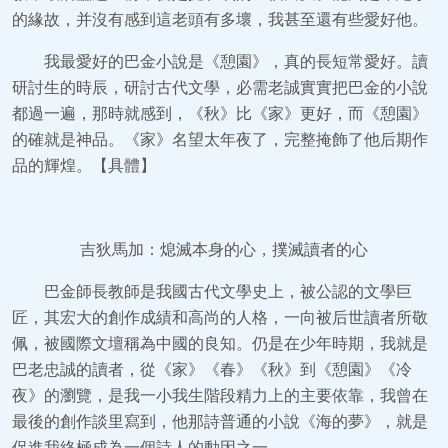
的緣故，并沒有感到這老頭有多壞，我甚至還有些愛好他。
我最愛好的巴金小說是《憩園》，真的長短常愛好。讀
研討生的時辰，研討古代文學，必需老誠實實把巴金的小說
都過一遍，那時就感到，《秋》比《家》更好，而《憩園》
的確就是神品。《家》名望太年夜了，完整掩飾了他后期作
品的輝煌。【具體】
吉狄馬加：熄滅本身的心，撲滅讀者的心
巴金師長教師是我國古代文學史上，被公認的文學巨
匠，其宏大的創作成績和高尚的人格，一向被后世讀者所敬
佩，被國際文壇稱為中國的良知。仍是在少年時期，我就是
巴老忠誠的讀者，從《家》《春》《秋》到《憩園》《冷
夜》的瀏覽，是我一小我生階段精力上的主要依靠，我曾在
最後的創作談里寫到，他那詩普通的小說《海的夢》，就是
促進我終極成為一個詩人的動因之一。