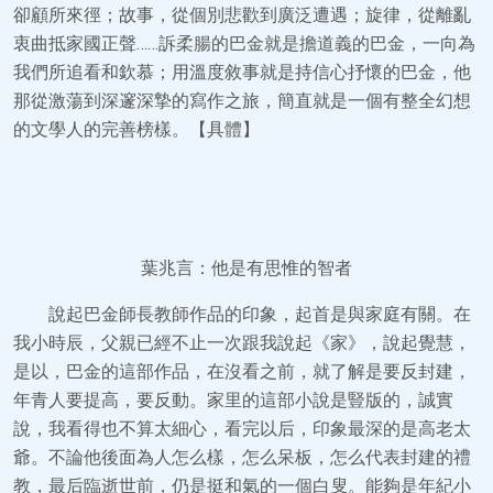
卻顧所來徑；故事，從個別悲歡到廣泛遭遇；旋律，從離亂
衷曲抵家國正聲……訴柔腸的巴金就是擔道義的巴金，一向為
我們所追看和欽慕；用溫度敘事就是持信心抒懷的巴金，他
那從激蕩到深邃深摯的寫作之旅，簡直就是一個有整全幻想
的文學人的完善榜樣。【具體】
葉兆言：他是有思惟的智者
說起巴金師長教師作品的印象，起首是與家庭有關。在
我小時辰，父親已經不止一次跟我說起《家》，說起覺慧，
是以，巴金的這部作品，在沒看之前，就了解是要反封建，
年青人要提高，要反動。家里的這部小說是豎版的，誠實
說，我看得也不算太細心，看完以后，印象最深的是高老太
爺。不論他後面為人怎么樣，怎么呆板，怎么代表封建的禮
教，最后臨逝世前，仍是挺和氣的一個白叟。能夠是年紀小