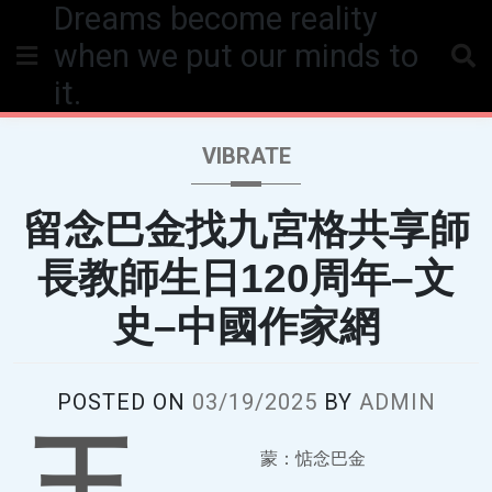
Dreams become reality
Skip
to
when we put our minds to
content
it.
VIBRATE
留念巴金找九宮格共享師
長教師生日120周年–文
史–中國作家網
POSTED ON
03/19/2025
BY
ADMIN
王
蒙：惦念巴金