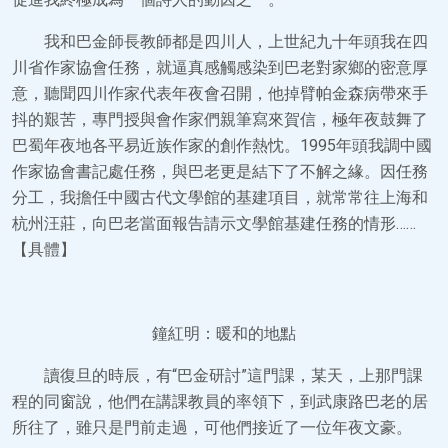
我和巴金師長教師都是四川人，上世紀九十年頭我在四
川省作家協會任務，就逼真感觸感染到巴老對家鄉的密意厚
意，聽聞四川作家代表年夜會召開，他掉臂帕金森病帶來手
抖的艱苦，專門授與會作家們親筆寫來賀信，極年夜鼓舞了
巴蜀年夜地各平易近族作家的創作熱忱。1995年頭我調中國
作家協會書記處任務，與巴老更是結下了不解之緣。因任務
分工，我擔任中國古代文學館的基建項目，就常常往上海和
杭州汪莊，向巴老當面報告請示文學館基建任務的情形……
【具體】
鐘紅明：暖和的地點
讀復旦的時辰，有“巴金研討”這門課，某天，上那門課
程的同窗說，他們在講課教員的率領下，到武康路巴老的居
所往了，雖只是門前走過，可他們接近了一位年夜文豪。