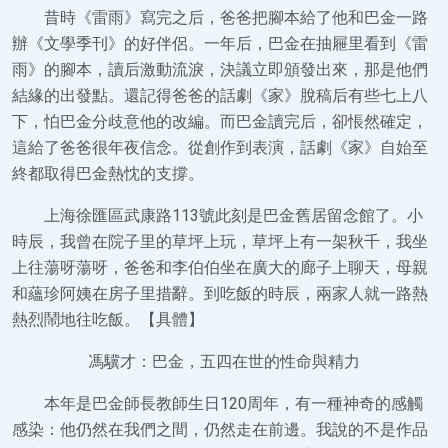
昔時《雷雨》寫完之后，爸爸把腳本給了他和巴金一路
辦《文學季刊》的好伴侶。一年后，巴金在抽屜里看到《雷
雨》的腳本，讀后激動流淚，決議立即頒發出來，那是他們
結緣的出發點。還記得爸爸的話劇《家》脫稿后有些七上八
下，怕巴金分歧意他的改編。而巴金讀完后，卻悵然確定，
這給了爸爸很年夜信念。從創作到表演，話劇《家》自始至
終都取得巴金熱忱的支撐。
上海徐匯區武康路113號此刻是巴金舊居留念館了。小
時辰，我曾在院子里的草坪上玩，草坪上有一架秋千，我坐
上往蕩呀蕩呀，爸爸和李伯伯坐在廣大的廊子上聊天，母親
和蘊珍阿姨在房子里措辭。到吃飯的時辰，兩家人就一路熱
熱烈鬧地往吃飯。【具體】
馮驥才：巴金，五四在世的性命與精力
本年是巴金師長教師生日120周年，有一種神奇的感觸
感染：他仍然在我們之間，仍然走在前邊。我說的不是作品