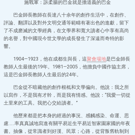
施戰軍：訴柔腸的巴金就是擔道義的巴金
巴金師長教師在長達八十余年的創作生活中，在創作、
評論、翻譯以及對外文明交通等範疇有著出色的進獻，留下
了不成磨滅的文學經典，在文學界和寬大讀者心中享有高尚
的名譽，對中國現今世文學的成長發生了深遠而奇特的影
響。
1904—1923，他在成都生與長，這
聚會場地
是巴金師長
教師人生最後的19年。1981—2005，他擔負中國作協主席，
這是巴金師長教師人生最后的24年。
巴金從不暗藏他的創作根柢和文學偏向。他說：我之所
以寫作，不是我有才幹，而是我有情感。他說：“我愛一切從
土里來的工具。我把心交給讀者。”
他歷來都是把本身的經過的事況、感觸感染、命運、思
慮……率真真誠地寫進有關平易近生平易近智家園家國的年夜
書。抽像，從常識者到好漢、民眾；心路，從背叛舊軌制到