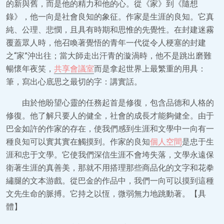
的新與舊，而是他的精力和他的心。從《家》到《隨想
錄》，他一向是社會良知的象征。作家是生涯的良知。它真
純、公理、悲憫，且具有時期和思惟的先覺性。在封建迷霧
覆蓋眾人時，他召喚著覺悟的青年一代從令人梗塞的封建
之“家”沖出往；當大師走出汗青的漩渦時，他不是跳出磨難
暢懷年夜笑，
共享會議室
而是拿起世界上最繁重的用具：
筆，寫出心底思之最切的字：講實話。
由於他盼望心靈的任務起首是修復，包含品德和人格的
修復。他了解只要人的健全，社會的成長才能夠健全。由于
巴金如許的作家的存在，使我們感到生涯和文學中一向有一
種良知可以實其實在觸摸到。作家的良知
個人空間
是忠于生
涯和忠于文學。它使我們深信生涯不會垮失落，文學永遠保
衛著生涯的真善美，那就不用搭理那些商品化的文字和花拳
繡腿的文本游戲。從巴金的作品中，我們一向可以摸到這種
文先生命的脈搏。它持之以恆，微弱無力地跳動著。【具
體】