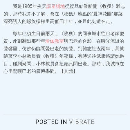
我是1985年炎天
講座場地
從復旦結業離開《收獲》雜志
的，那時我并不了解，會在《收獲》地點的“愛神花圃”那架
漂亮誘人的螺旋樓梯里高低四十年，並且此刻還在走。
每年巴須生日前兩天，《收獲》的同事城市往巴老家慶
賀，此刻翻出那些年
瑜伽教室
與巴老的合影，在時光流逝的
聲響里，仿佛仍能聞聲巴老的笑聲。到雜志社沒兩年，我就
隨著李小林教員看《收獲》年夜樣，有時送往武康路請她過
目，碰到疑問，小林教員會扭頭訊問巴老。那時，我城市在
心里驚嘆巴老的廣博學問。【具體】
POSTED IN
VIBRATE