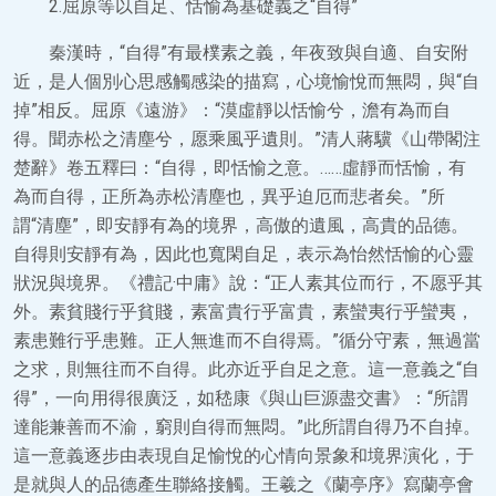
2.屈原等以自足、恬愉為基礎義之“自得”
秦漢時，“自得”有最樸素之義，年夜致與自適、自安附
近，是人個別心思感觸感染的描寫，心境愉悅而無悶，與“自
掉”相反。屈原《遠游》：“漠虛靜以恬愉兮，澹有為而自
得。聞赤松之清塵兮，愿乘風乎遺則。”清人蔣驥《山帶閣注
楚辭》卷五釋曰：“自得，即恬愉之意。……虛靜而恬愉，有
為而自得，正所為赤松清塵也，異乎迫厄而悲者矣。”所
謂“清塵”，即安靜有為的境界，高傲的遺風，高貴的品德。
自得則安靜有為，因此也寬閑自足，表示為怡然恬愉的心靈
狀況與境界。《禮記·中庸》說：“正人素其位而行，不愿乎其
外。素貧賤行乎貧賤，素富貴行乎富貴，素蠻夷行乎蠻夷，
素患難行乎患難。正人無進而不自得焉。”循分守素，無過當
之求，則無往而不自得。此亦近乎自足之意。這一意義之“自
得”，一向用得很廣泛，如嵇康《與山巨源盡交書》：“所謂
達能兼善而不渝，窮則自得而無悶。”此所謂自得乃不自掉。
這一意義逐步由表現自足愉悅的心情向景象和境界演化，于
是就與人的品德產生聯絡接觸。王羲之《蘭亭序》寫蘭亭會