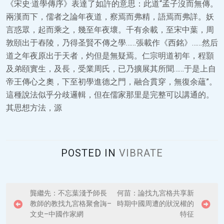
《宋史·道學傳序》表達了如許的意思：此道“孟子沒而無傳。
兩漢而下，儒者之論年夜道，察焉而弗精，語焉而弗詳。妖
言惑眾，起而乘之，幾至年夜壞。千有余載，至宋中葉，周
敦頤出于舂陵，乃得圣賢不傳之學……張載作《西銘》……然后
道之年夜原出于天者，灼但是無疑焉。仁宗明道初年，程顥
及弟頤實生，及長，受業周氏，已乃擴展其所聞……于是上自
帝王傳心之奧，下至初學進德之門，融合貫穿，無復余蘊”。
這種說法似乎分歧邏輯，但在儒家那里是完整可以講通的。
其思想方法，源
POSTED IN
VIBRATE
P
龔繼先：不忘葉淺予師長
何苗：論找九宮格共享新
教師的教找九宮格聚會誨–
時期中國周遭的狀況權的
o
文史–中國作家網
特征