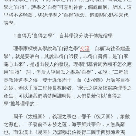
學之“自得”，詩學之“自得”可意到神會，觸處而解。所以，這
里將不吝翰墨，切磋理學之“自得”概念。追蹤關心點在宋代
表學。
1.自得乃“自得之學”，言其學說分歧于傳統儒學
理學家標榜其學說為“自得之學”
交流
，自稱“為往圣繼盡
學”，就是要表白，其說非得自師授，非得自書傳，是“自家
關心出來”，是超出後人的發現。理學開基者周敦頤不怎么應
用“自得”一詞，但后人評周氏之學為“自得”，如說：“二程師
長教師道學之傳，發于濂溪周子，而《太極圖》乃濂溪自得
之妙，蓋以手授二程師長教師者。”宋元之際家鉉翁談理學之
產生，可以讓我們清楚阿誰時期，人們是若何以“自得之
學”推尊理學的：
周子《太極圖》，義理之宗也；邵子《後天圖》，象數
之源也。二子發前圣未發之蘊，海宇所共宗仰，人無異辭
也。而朱漢上《易表》乃謂穆君伯長得二圖于西嶽陳希夷