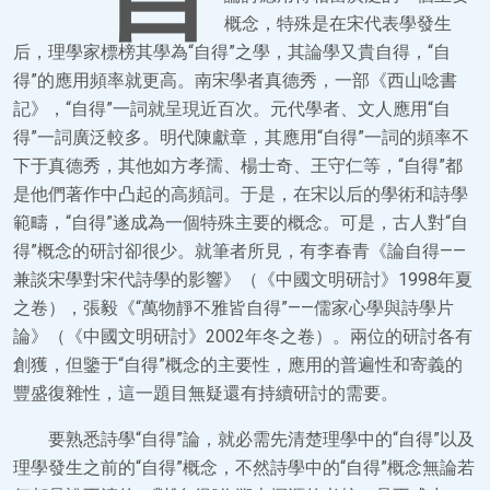
概念，特殊是在宋代表學發生
后，理學家標榜其學為“自得”之學，其論學又貴自得，“自
得”的應用頻率就更高。南宋學者真德秀，一部《西山唸書
記》，“自得”一詞就呈現近百次。元代學者、文人應用“自
得”一詞廣泛較多。明代陳獻章，其應用“自得”一詞的頻率不
下于真德秀，其他如方孝孺、楊士奇、王守仁等，“自得”都
是他們著作中凸起的高頻詞。于是，在宋以后的學術和詩學
範疇，“自得”遂成為一個特殊主要的概念。可是，古人對“自
得”概念的研討卻很少。就筆者所見，有李春青《論自得——
兼談宋學對宋代詩學的影響》（《中國文明研討》1998年夏
之卷），張毅《“萬物靜不雅皆自得”——儒家心學與詩學片
論》（《中國文明研討》2002年冬之卷）。兩位的研討各有
創獲，但鑒于“自得”概念的主要性，應用的普遍性和寄義的
豐盛復雜性，這一題目無疑還有持續研討的需要。
要熟悉詩學“自得”論，就必需先清楚理學中的“自得”以及
理學發生之前的“自得”概念，不然詩學中的“自得”概念無論若