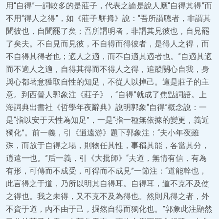
用“自得”一詞較多的是莊子，代表之論是說人應“自得其得”而
不用“得人之得”，如《莊子·駢拇》說：“吾所謂聰者，非謂其
聞彼也，自聞罷了矣；吾所謂明者，非謂其見彼也，自見罷
了矣夫。不自見而見彼，不自得而得彼者，是得人之得，而
不自得其得者也；適人之適，而不自適其適者也。”自適其適
而不適人之適，自得其得而不得人之得，追蹤關心自我，身
與心都著意獲取自性的知足，不從人以掉己。這是莊子的主
意。到西晉人郭象注《莊子》，“自得”就成了焦點詞語。上
海詞典出書社《哲學年夜辭典》說明郭象“自得”概念說：一
是“指以安于天性為知足”，一是“指一種無依據的變更，義近
獨化”。前一義，引《逍遠游》題下郭象注：“夫小年夜雖
殊，而放于自得之場，則物任其性，事稱其能，各當其分，
逍遠一也。”后一義，引《大批師》“夫道，無情有信，有為
有形，可傳而不成受，可得而不成見”一節注：“道能幹也，
此言得之于道，乃所以明其自得耳。自得耳，道不克不及使
之得也。我之未得，又不克不及為得也。然則凡得之者，外
不資于道，內不由于己，掘然自得而獨化也。”郭象此注顯然