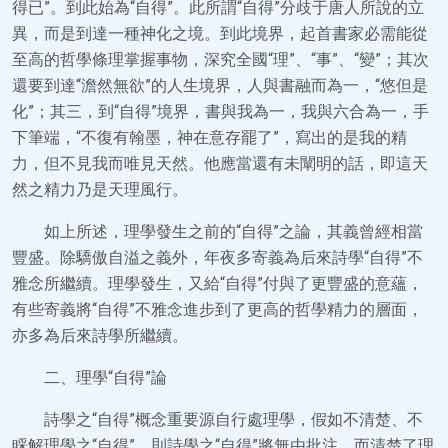
得已”。到此始為“自得”。此所謂“自得”分歧于唐人所說的立
異，而是到達一種神化之境。到此境界，起首書家必需能從
至高的哲學條理掌握事物，深究全國“理”、“事”、“變”；其次
還要到達“澹然無欲”的人生境界，人與書融而為一，“悠但是
化”；其三，到“自得”境界，書與我為一，我與六合為一，手
下筆端，“不復有翰墨，神在意存罷了”，寫出的是我的精
力，但不見我而唯見天然。他應當還有未闡明的話，即這天
然之精力乃是天理風行。
如上所述，理學發生之前的“自得”之論，其義曾經相當
豐盛。除驕傲自溢之義外，年夜多寄義為后來詩學“自得”不
雅念所繼續。理學發生，又給“自得”付與了更豐盛的意蘊，
有些寄義將“自得”不雅念進步到了更高的哲學精力的層面，
亦多為后來詩學所繼續。
二、理學“自得”論
詩學之“自得”概念重要源自行處理學，假如不清楚、不
睬解理學之“自得”，則詩學之“自得”將無由批注。而清楚了理