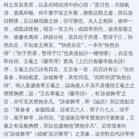
時之良辰美景，以及此時此境中的心情：“是日也，天朗氣
清，惠風和暢。仰不雅宇宙之年夜，俯察品類之盛，所以游
目騁懷，足以極視聽之娛，信可樂也。夫人之相與，俯仰一
世，或取諸懷抱，晤言一室之內；或因寄所托，放浪形骸之
外。雖趣舍萬殊，靜躁分歧，當其欣于所遇，暫得于己，快
然自足，不知老之將至。”“快然自足”，一本作“快然自
得”（“欣于所遇，暫得于己”也表達如許一種情懷），自足也
即自得。王羲之《蘭亭序》實為《上巳日會蘭亭曲水詩》
序，王羲之自己詩有四言、五言各一首，四言詩有云：“欣此
暮春，和睦載柔。詠彼舞雩，異世同流。”此即所謂“快然自
得”。明人葉盛推尊王羲之，認為後人不克不及懂得王羲之之
襟懷胸襟，說：“王右軍羲之《蘭亭詩》，有‘詠彼舞雩’之
言，亦可見其襟抱非凡。”詠彼舞雩，即《論語》所記曾點言
志：“莫春者，春服既成，冠者五六人，孺子六七人，浴乎
沂，風乎舞雩，詠而回。”是儒家后學常贊賞的守素樂道，王
羲之有這般胸襟，所以也盛稱他“襟抱非凡”。后世儒者向
往“詠彼舞雩”（或稱“浴沂舞雩”）之景象，這些對后代詩學有