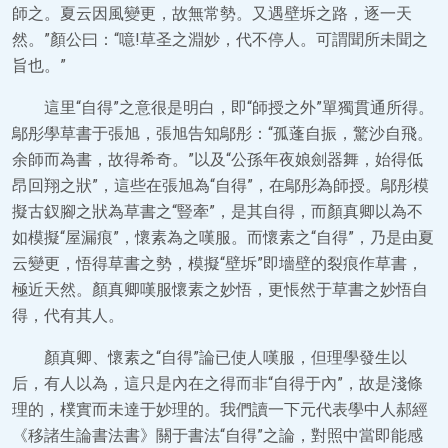
師之。夏云因風變更，故無常勢。又遇壁坼之路，逐一天
然。”顏公曰：“噫!草圣之淵妙，代不停人。可謂聞所未聞之
旨也。”
這里“自得”之意很是明白，即“師授之外”單獨貫通所得。
鄔彤學草書于張旭，張旭告知鄔彤：“孤蓬自振，驚沙自飛。
余師而為書，故得希奇。”以及“公孫年夜娘劍器舞，始得低
昂回翔之狀”，這些在張旭為“自得”，在鄔彤為師授。鄔彤模
擬古釵腳之狀為草書之“豎牽”，是其自得，而顏真卿以為不
如模擬“屋漏痕”，懷素為之嘆服。而懷素之“自得”，乃是由夏
云變更，悟得草書之勢，模擬“壁坼”即墻壁的裂痕作草書，
極近天然。顏真卿嘆服懷素之妙悟，更悵然于草書之妙悟自
得，代有其人。
顏真卿、懷素之“自得”論已使人嘆服，但理學發生以
后，有人以為，這只是內在之得而非“自得于內”，故是淺條
理的，樸實而未達于妙理的。我們讀一下元代表學中人郝經
《移諸生論書法書》關于書法“自得”之論，對照中當即能感