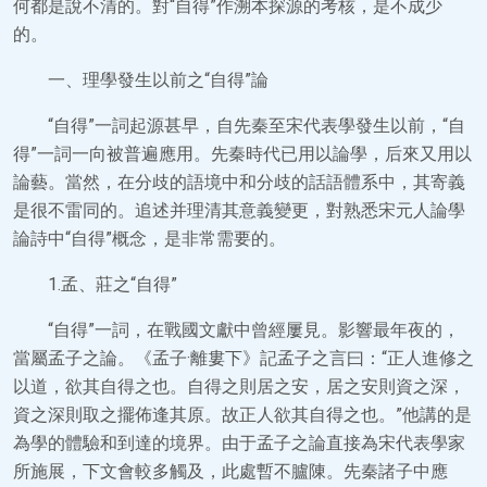
何都是說不清的。對“自得”作溯本探源的考核，是不成少
的。
一、理學發生以前之“自得”論
“自得”一詞起源甚早，自先秦至宋代表學發生以前，“自
得”一詞一向被普遍應用。先秦時代已用以論學，后來又用以
論藝。當然，在分歧的語境中和分歧的話語體系中，其寄義
是很不雷同的。追述并理清其意義變更，對熟悉宋元人論學
論詩中“自得”概念，是非常需要的。
1.孟、莊之“自得”
“自得”一詞，在戰國文獻中曾經屢見。影響最年夜的，
當屬孟子之論。《孟子·離婁下》記孟子之言曰：“正人進修之
以道，欲其自得之也。自得之則居之安，居之安則資之深，
資之深則取之擺佈逢其原。故正人欲其自得之也。”他講的是
為學的體驗和到達的境界。由于孟子之論直接為宋代表學家
所施展，下文會較多觸及，此處暫不臚陳。先秦諸子中應