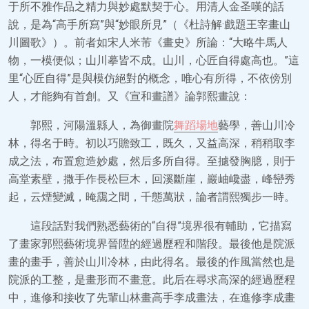
于所不雅作品之精力與妙處默契于心。用清人金圣嘆的話
說，是為“高手所寫”與“妙眼所見”（《杜詩解·戲題王宰畫山
川圖歌》）。前者如宋人米芾《畫史》所論：“大略牛馬人
物，一模便似；山川摹皆不成。山川，心匠自得處高也。”這
里“心匠自得”是與模仿絕對的概念，唯心有所得，不依傍別
人，才能夠有首創。又《宣和畫譜》論郭熙畫說：
郭熙，河陽溫縣人，為御畫院
舞蹈場地
藝學，善山川冷
林，得名于時。初以巧贍致工，既久，又益高深，稍稍取李
成之法，布置愈造妙處，然后多所自得。至攄發胸臆，則于
高堂素壁，撒手作長松巨木，回溪斷崖，巖岫巉盡，峰巒秀
起，云煙變滅，晻靄之間，千態萬狀，論者謂熙獨步一時。
這段話對我們熟悉藝術的“自得”境界很有輔助，它描寫
了畫家郭熙藝術境界晉陞的經過歷程和階段。最後他是院派
畫的畫手，善於山川冷林，由此得名。最後的作風當然也是
院派的工整，是畫形而不畫意。此后在尋求高深的經過歷程
中，進修和接收了先輩山林畫高手李成畫法，在進修李成畫