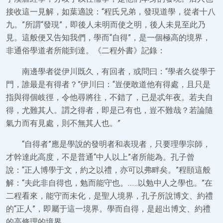
接收這一見解，如葉適說：“程氏兄弟，發現道學，從者十八
九。”所謂“發現”，即後人未明而使之明，後人未見至此乃
見。這般便又告知我們，學而“自得”，是一個極高的境界，
非通俗學道者所能到達。《二程外書》記錄：
南邊學者從伊川既久，有回者，或問曰：“學者久從學于
門，誰最是有得者？”伊川曰：“豈便敢道他有得處，且只是
指與得個岐徑，令他尋將往，不錯了，已是忒年夜。若夫自
得，尤難其人。謂之得者，即是己有也，豈不難哉？若論隨
氣力而有見處，則不無其人也。”
“自得者”應是學說的發明者和表現者，只要理學宗師，
才幹達此高度，不是普通“中人以上”者所能為。孔子曾
說：“正人博學于文，約之以禮，亦可以弗畔矣。”程頤這般
解：“夫此非自得也，勉而能守也。……以勉中人之學也。”在
二程看來，能守而未化，是聖人境界，孔子所說博文、約禮
的“正人”，即屬于這一境界。學而自得，是超出博文、約禮
的高條理的境界。