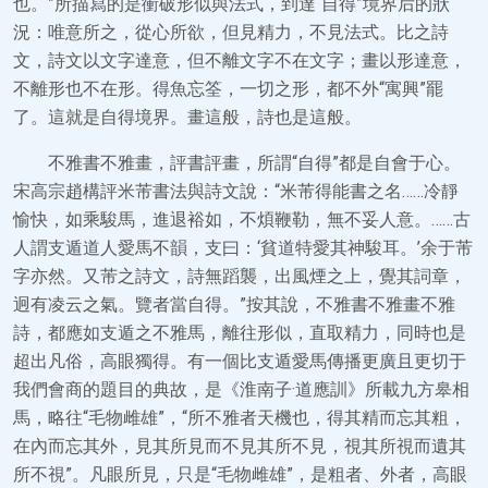
也。”所描寫的是衝破形似與法式，到達“自得”境界后的狀
況：唯意所之，從心所欲，但見精力，不見法式。比之詩
文，詩文以文字達意，但不離文字不在文字；畫以形達意，
不離形也不在形。得魚忘筌，一切之形，都不外“寓興”罷
了。這就是自得境界。畫這般，詩也是這般。
不雅書不雅畫，評書評畫，所謂“自得”都是自會于心。
宋高宗趙構評米芾書法與詩文說：“米芾得能書之名……冷靜
愉快，如乘駿馬，進退裕如，不煩鞭勒，無不妥人意。……古
人謂支遁道人愛馬不韻，支曰：‘貧道特愛其神駿耳。’余于芾
字亦然。又芾之詩文，詩無蹈襲，出風煙之上，覺其詞章，
迥有凌云之氣。覽者當自得。”按其說，不雅書不雅畫不雅
詩，都應如支遁之不雅馬，離往形似，直取精力，同時也是
超出凡俗，高眼獨得。有一個比支遁愛馬傳播更廣且更切于
我們會商的題目的典故，是《淮南子·道應訓》所載九方皋相
馬，略往“毛物雌雄”，“所不雅者天機也，得其精而忘其粗，
在內而忘其外，見其所見而不見其所不見，視其所視而遺其
所不視”。凡眼所見，只是“毛物雌雄”，是粗者、外者，高眼