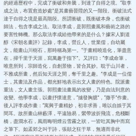
的經過歷程中，完成了衝破和奔騰，到達了自得之境。“取李
成之法，布置愈造妙處”是其畫藝晉陞的又一階段。衝破法式
達于自得之境是最高階段。所謂衝破，既衝破本身，也衝破
師法，包含李成之法。取法李成，是郭熙畫風和藝術之路的
要害性轉機。那么取法李成給他帶來的是什么？據宋人劉道
醇《宋朝名畫評》記錄，李成，營丘人，世業儒，自幼屬
文，能畫山川樹石，那時稱為第一。“于畫精曉造化，筆盡意
在，掃千里于天涯，寫萬趣于指下”。又評曰：“李成命筆，
唯意所到，宗師造化，自創景物，皆合其妙。耽于山川者，
不雅成所畫，然后知天涯之間，奪千里之趣。”李成是一位儒
士，其畫法及作品，都光鮮地表示出文人畫的特色。院派畫
重法，文人畫主張。郭熙畫法畫風的改變，乃是由法到意的
改變。他學李成，以畫抒懷達意，“攄發胸臆”，“撒手”作畫。
後人評李成作畫：“寓興于畫精妙，初非求善，唯以自娛于其
間耳。故所畫山林藪澤，平遠險易，縈帶波折飛流，危棧斷
橋，盡澗水石，風雨晦明煙云雪霧之狀，一皆吐其胸中而寫
之筆下。如孟郊之叫于詩，張顛之狂于草，無適而非此