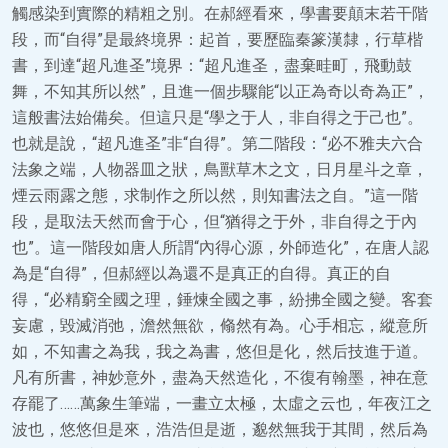
觸感染到實際的精粗之別。在郝經看來，學書要顛末若干階
段，而“自得”是最終境界：起首，要歷臨秦篆漢隸，行草楷
書，到達“超凡進圣”境界：“超凡進圣，盡棄畦町，飛動鼓
舞，不知其所以然”，且進一個步驟能“以正為奇以奇為正”，
這般書法始備矣。但這只是“學之于人，非自得之于己也”。
也就是說，“超凡進圣”非“自得”。第二階段：“必不雅夫六合
法象之端，人物器皿之狀，鳥獸草木之文，日月星斗之章，
煙云雨露之態，求制作之所以然，則知書法之自。”這一階
段，是取法天然而會于心，但“猶得之于外，非自得之于內
也”。這一階段如唐人所謂“內得心源，外師造化”，在唐人認
為是“自得”，但郝經以為還不是真正的自得。真正的自
得，“必精窮全國之理，錘煉全國之事，紛拂全國之變。客套
妄慮，毀滅消弛，澹然無欲，翛然有為。心手相忘，縱意所
如，不知書之為我，我之為書，悠但是化，然后技進于道。
凡有所書，神妙意外，盡為天然造化，不復有翰墨，神在意
存罷了……萬象生筆端，一畫立太極，太虛之云也，年夜江之
波也，悠悠但是來，浩浩但是逝，邈然無我于其間，然后為