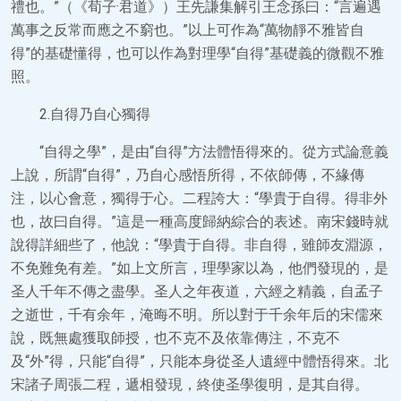
禮也。”（《荀子·君道》）王先謙集解引王念孫曰：“言遍遇
萬事之反常而應之不窮也。”以上可作為“萬物靜不雅皆自
得”的基礎懂得，也可以作為對理學“自得”基礎義的微觀不雅
照。
2.自得乃自心獨得
“自得之學”，是由“自得”方法體悟得來的。從方式論意義
上說，所謂“自得”，乃自心感悟所得，不依師傳，不緣傳
注，以心會意，獨得于心。二程誇大：“學貴于自得。得非外
也，故曰自得。”這是一種高度歸納綜合的表述。南宋錢時就
說得詳細些了，他說：“學貴于自得。非自得，雖師友淵源，
不免難免有差。”如上文所言，理學家以為，他們發現的，是
圣人千年不傳之盡學。圣人之年夜道，六經之精義，自孟子
之逝世，千有余年，淹晦不明。所以對于千余年后的宋儒來
說，既無處獲取師授，也不克不及依靠傳注，不克不
及“外”得，只能“自得”，只能本身從圣人遺經中體悟得來。北
宋諸子周張二程，遞相發現，終使圣學復明，是其自得。