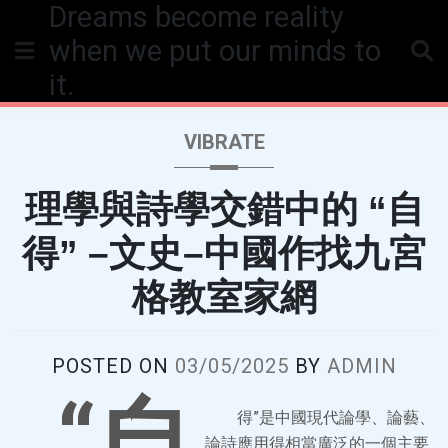
Dreams become reality
Skip
to
when we put our minds to
content
it.
VIBRATE
理學與詩學交錯中的 “自
得” –文史–中國作找九宮
格教室家網
POSTED ON
03/05/2025
BY
ADMIN
“自
得”是中國現代論學、論藝、
論詩應用得相當廣泛的一個主要