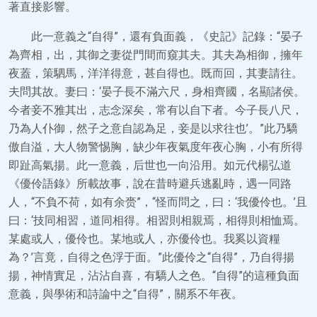
著直接影響。
此一意義之“自得”，還有負面義，《史記》記錄：“晏子
為齊相，出，其御之妻從門間而窺其夫。其夫為相御，擁年
夜蓋，策駟馬，洋洋得意，甚自得也。既而回，其妻請往。
夫問其故。妻曰：‘晏子長不滿六尺，身相齊國，名顯諸侯。
今者妾不雅其出，志念深矣，常有以自下者。今子長八尺，
乃為人仆御，然子之意自認為足，妾是以求往也’。”此乃驕
傲自溢，大人物警惕胸，缺少年夜氣度年夜心胸，小有所得
即趾高氣揚。此一意義，后世也一向沿用。如元代楊弘道
《優伶語錄》所載故事，說在昔時避兵逃亂時，遇一同路
人，“不負不荷，如有余赍”，“怪而問之，曰：‘我優伶也。’且
曰：‘技同相習，道同相得。相習則相親焉，相得則相恤焉。
某處或人，優伶也。某地或人，亦優伶也。我奚以資糧
為？’言竟，自得之色浮于面。”此優伶之“自得”，乃自得揚
揚，神情實足，沾沾自喜，有驕人之色。“自得”的這種負面
意義，與學術和詩論中之“自得”，關系不年夜。