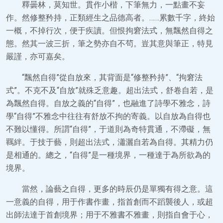
釋曇林，莫知世。貫作小楷，下筆無力，一點畫不妄
作。然修整矜持，正類經生之品德高者。……累數千字，終始
一概，不掉行次，便于疾讀。但恨拘窘法式，無飄然自得之
態。然其一波三折，筆之勢亦自不茍。豈其意與筆正，特見
嚴謹，亦可嘉矣。
“飄然自得”從自放來，其背面是“修整矜持”、“拘窘法
式”。不克不及“自放”就殊乏意趣。超出法式，舒卷自若，是
為飄然自得。自放之義的“自得”，也融進了詩學不雅念，詩
學“自得”不雅念中往往有舒放不拘的寄義。以自放為自得也
不難以懂得。所謂“自得”，于道則為奇特貫通，不滯礙，無
羈絆。于技于藝，則超出法式，瀟灑自若為自得。其精力仍
是相通的。總之，“自得”是一種境界，一種達于為所欲為的
境界。
當然，論藝之自得，更多的時辰仍是單獨有得之意。這
一意義的自得，用于作書作畫，指首創而不蹈襲後人，或超
出師法達于首創境界；用于不雅書不雅畫，則指自會于心，