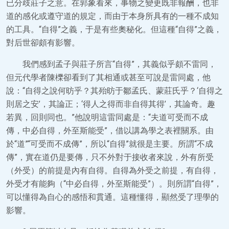
已分歧莊子之意。在郭象看來，事物之變更既非報酬，也非
道的感化或遵守道的規定，而由于本身所具有的一種不成知
的工具。“自得”之義，于是有些奧秘化。但這種“自得”之義，
對后世卻頗有影響。
我們感到孟子與莊子所言“自得”，其義似乎頗不雷同，
但元代學者陳櫟卻看到了其相通或甚至可說是雷同處，他
說：“自得之說何昉乎？其殆昉于鄒孟氏、蒙莊氏乎？‘自得之
則居之安’，其論正；‘得人之得而非自得其得’，其論奇。趣
若異，回則同也。”他說明這雷同處是：“夫道可受而不成
傳，中必自得，外至斯能受”，借以講為學之表裡關系。由
於“道”“可受而不成傳”，所以“自得”就很是主要。所謂“不成
傳”，實在道仍是要傳，只不外對于接收者來說，外有所受
（外受）的前提是內有自得。自得為外受之前提，有自得，
外受才有能夠（“中必自得，外至斯能受”）。則所謂“自得”，
可以懂得為自心的感悟和貫通。這種懂得，顯然受了理學的
影響。