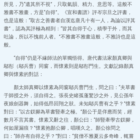
所見，乃“遺其所不視”，只取氣韻、精力、意思等。這般不
雅書不雅畫，方是“自得”。《宣和書譜》評岑宗旦之評書，
也是這般：“取古之善書者自漢迄唐凡十有一人，為論以評其
書”，認為其評極為精到：“皆其自得于心，積學于外，而其
吐論，所以不愧前人者。”不雅書不雅畫這般，不雅詩也是這
般。
“自得”仍是不緣師法的單獨悟得。唐代書法家顏真卿與
鄔彤（鄔兵曹）同窗，而懷素則是鄔彤門生。文獻記錄顏真
卿與懷素的對話：
顏太師真卿以懷素為同窗鄔兵曹門生，問之曰：“夫草書
于師授之外，須自得之。張長史睹孤蓬驚沙之外，見公孫年
夜娘劍器舞，始得低昂回翔之狀。未知鄔兵曹有之乎？”懷素
對曰：“以古釵腳為草書豎牽之極。”顏公于是佯應而笑，經
數月不言其書。懷素又辭之往，顏公曰：“師豎牽學古釵腳，
何如屋漏痕？”懷素抱顏公腳，唱嘆久之。顏公徐問之
曰：“師亦有自得之乎？”對曰：“貧僧不雅夏云多奇峰，輒嘗