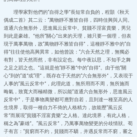
理學家對他們的“自得之學”長短常自負的，程顥《秋天
偶成二首》其二云：“萬物靜不雅皆自得，四時佳興與人同。
道通六合無形外，思進風云反常中。貧賤不淫富貴樂，男兒
到此是豪雄。”他所“關心”出來的天理，雖只要一個理，但表
現于萬事萬物，故“萬物靜不雅皆自得”，這種靜不雅中的“自
得”往往使他高興異常，如他曾說：“六合天然之理，無獨必
有對，皆天然而然，非有設定也。每中夜以思，不知手之舞
之足之蹈之也。”這就是他“靜不雅”中的“自得”。由于他“關
心”到的“道”或“理”，既存在于天然的“六合無形外”，又表現于
人事的“風云反常中”，此理此道，無所用而不周，無所施而
晦氣，致寬大而極精微，所以能“道通六合無形外，思進風云
反常中”，于是事物萬變都可應對自若，且到達一種至高的人
生境界，取得一種自力不倚的人格精力，故能歷“風云反
常”而展現“貧賤不淫富貴樂”之人格。達此境界，有此人格，
稱之為“豪雄”。“風云反常”，乃萬事萬物變更的分歧情狀。荀
子有言：“貧窮而不約，貧賤而不驕，并遇反常而不窮，審之