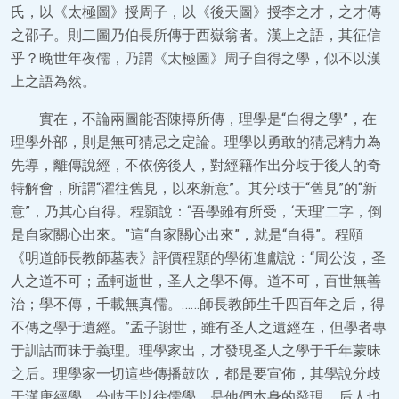
氏，以《太極圖》授周子，以《後天圖》授李之才，之才傳
之邵子。則二圖乃伯長所傳于西嶽翁者。漢上之語，其征信
乎？晚世年夜儒，乃謂《太極圖》周子自得之學，似不以漢
上之語為然。
實在，不論兩圖能否陳摶所傳，理學是“自得之學”，在
理學外部，則是無可猜忌之定論。理學以勇敢的猜忌精力為
先導，離傳說經，不依傍後人，對經籍作出分歧于後人的奇
特解會，所謂“濯往舊見，以來新意”。其分歧于“舊見”的“新
意”，乃其心自得。程顥說：“吾學雖有所受，‘天理’二字，倒
是自家關心出來。”這“自家關心出來”，就是“自得”。程頤
《明道師長教師墓表》評價程顥的學術進獻說：“周公沒，圣
人之道不可；孟軻逝世，圣人之學不傳。道不可，百世無善
治；學不傳，千載無真儒。……師長教師生千四百年之后，得
不傳之學于遺經。”孟子謝世，雖有圣人之遺經在，但學者專
于訓詁而昧于義理。理學家出，才發現圣人之學于千年蒙昧
之后。理學家一切這些傳播鼓吹，都是要宣佈，其學說分歧
于漢唐經學，分歧于以往儒學，是他們本身的發現。后人也