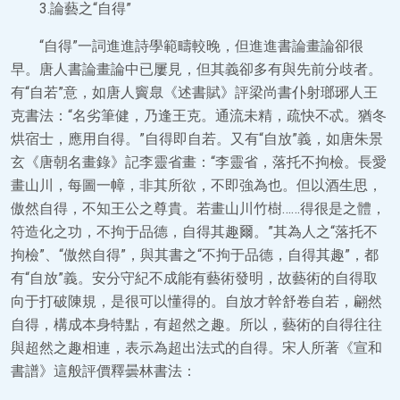
3.論藝之“自得”
“自得”一詞進進詩學範疇較晚，但進進書論畫論卻很
早。唐人書論畫論中已屢見，但其義卻多有與先前分歧者。
有“自若”意，如唐人竇臮《述書賦》評梁尚書仆射瑯琊人王
克書法：“名劣筆健，乃逢王克。通流未精，疏快不忒。猶冬
烘宿士，應用自得。”自得即自若。又有“自放”義，如唐朱景
玄《唐朝名畫錄》記李靈省畫：“李靈省，落托不拘檢。長愛
畫山川，每圖一幛，非其所欲，不即強為也。但以酒生思，
傲然自得，不知王公之尊貴。若畫山川竹樹……得很是之體，
符造化之功，不拘于品德，自得其趣爾。”其為人之“落托不
拘檢”、“傲然自得”，與其書之“不拘于品德，自得其趣”，都
有“自放”義。安分守紀不成能有藝術發明，故藝術的自得取
向于打破陳規，是很可以懂得的。自放才幹舒卷自若，翩然
自得，構成本身特點，有超然之趣。所以，藝術的自得往往
與超然之趣相連，表示為超出法式的自得。宋人所著《宣和
書譜》這般評價釋曇林書法：