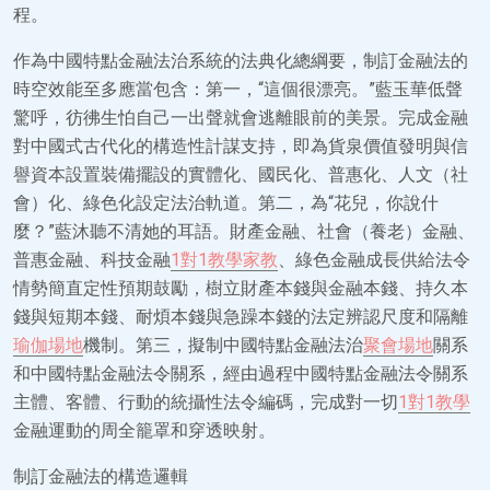
程。
作為中國特點金融法治系統的法典化總綱要，制訂金融法的
時空效能至多應當包含：第一，“這個很漂亮。”藍玉華低聲
驚呼，彷彿生怕自己一出聲就會逃離眼前的美景。完成金融
對中國式古代化的構造性計謀支持，即為貨泉價值發明與信
譽資本設置裝備擺設的實體化、國民化、普惠化、人文（社
會）化、綠色化設定法治軌道。第二，為“花兒，你說什
麼？”藍沐聽不清她的耳語。財產金融、社會（養老）金融、
普惠金融、科技金融
1對1教學
家教
、綠色金融成長供給法令
情勢簡直定性預期鼓勵，樹立財產本錢與金融本錢、持久本
錢與短期本錢、耐煩本錢與急躁本錢的法定辨認尺度和隔離
瑜伽場地
機制。第三，擬制中國特點金融法治
聚會場地
關系
和中國特點金融法令關系，經由過程中國特點金融法令關系
主體、客體、行動的統攝性法令編碼，完成對一切
1對1教學
金融運動的周全籠罩和穿透映射。
制訂金融法的構造邏輯