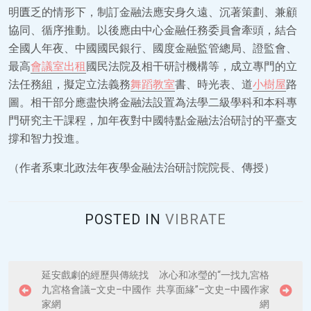
明匱乏的情形下，制訂金融法應安身久遠、沉著策劃、兼顧
協同、循序推動。以後應由中心金融任務委員會牽頭，結合
全國人年夜、中國國民銀行、國度金融監管總局、證監會、
最高
會議室出租
國民法院及相干研討機構等，成立專門的立
法任務組，擬定立法義務
舞蹈教室
書、時光表、道
小樹屋
路
圖。相干部分應盡快將金融法設置為法學二級學科和本科專
門研究主干課程，加年夜對中國特點金融法治研討的平臺支
撐和智力投進。
（作者系東北政法年夜學金融法治研討院院長、傳授）
POSTED IN
VIBRATE
P
延安戲劇的經歷與傳統找
冰心和冰瑩的“一找九宮格
九宮格會議–文史–中國作
共享面緣”–文史–中國作家
o
家網
網