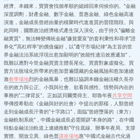
經濟、本錢來，寶寶會找個孝順的媳婦回來伺候你的。”金融
深度調劑，財產金融、數字金融、普惠金融、綠色金融高速
演進，金融成長曾經由量的積聚時代進進質的晉陞階段。與
此同時，國際政治經濟格式產生深入演化，由于持久“偏離金
融實質”，無法轉變傳統金融“嫌貧愛富”的套利秉性和尋求“證
券化”“高杠桿率”的價值偏好，以“遵守市場紀律”為主旨的世
界金融法治系統浮現出愈加顯明的“效能性邊沿效應遞加”，
既難以應對今世金融買賣主體長尾化、買賣對象虛擬化、買
賣方法脫域化所帶來的愈加普遍隱藏的金融風險和愈加連續
激
教學場地
烈的金融風暴，也難以協調本錢金融法權久長存
在的效力與公正、小我與社會、欲看與感性、情勢與內在的
事務的“二律背反”。正如諾貝爾獎得主、耶魯年夜
共享空間
學傳授希勒在《金融與好的社會》中提出的那樣，人類曾經
走到金融成長汗青的“十字路口”，面臨“曾經墮落的（東方）
金融軌制系統”，中國金融成長必需開辟“本身的路”，在中國
特點金融法治軌道上連續推動“守住底線、辦事年夜局、支撐
實體、開放立異、綠色普
講座場地
惠”中國式金融古代化過