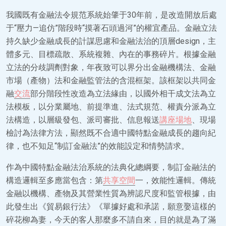
我國既有金融法令規范系統始肇于30年前，是改造開放后處
于“壓力—追仿”階段時“摸著石頭過河”的權宜產品。金融立法
持久缺少金融成長的計謀思慮和金融法治的頂層design，主
體多元、目標疏散、系統複雜、內在的事務碎片。根據金融
立法的分歧調劑對象，年夜致可以界分出金融機構法、金融
市場（產物）法和金融監管法的含混框架。該框架以共同金
融
交流
部分階段性改造為立法緣由，以國外相干成文法為立
法模板，以分業屬地、前提準進、法式規范、權責分派為立
法構造，以層級發包、派司審批、信息報送
講座場地
、現場
檢討為法律方法，顯然既不合適中國特點金融成長的趨向紀
律，也不知足“制訂金融法”的效能設定和情勢請求。
作為中國特點金融法治系統的法典化總綱要，制訂金融法的
構造邏輯至多應當包含：第
共享空間
一，效能性邏輯。傳統
金融以機構、產物及其營業性質為辨認尺度和監管根據，由
此發生出《貿易銀行法》《單據好處和承諾，願意娶這樣的
碎花柳為妻，今天的客人那麼多不請自來，目的就是為了滿