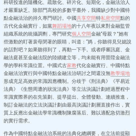
科研投進的隨機化、疏散化、碎片化、短期化，金融法治人
才嚴重缺乏。除部門高校的多數平臺外，我國缺少對中國特
點金融法治的持久專門研討。中國
共享空間
特
私密空間
點的
古代化金融實行，如黨
舞蹈場地
的十八年夜以來對金融監管
組織系統的統攝調劑，專門研究
個人空間
金融“母親？”她有
些激動的盯著裴母閉著的眼睛，叫道：“媽，你聽得見兒媳說
的話對吧？如果聽得到了，再動一下手。或者睜審訊庭、金
融法庭甚至金融法院的陸續建立等，均未能有用晉陞金融法
學的學科常識位置。中國式古
家教
代化金融實行、中國特點
金融法治實行與中國特點金融法治研討之間還沒無
教學場地
形成充足高效的常識因應機制。分歧于《刑法典》《平易近
法典》《生態周遭的狀況法典》等立法決議計劃經過歷程中
常識實際界的在先策劃、提早提出、全體發動、連續推進，
制訂金融法的立法決議計劃由最高決議計劃層直接作出，實
質上反應出金融法學常識機制陳腐落后、難以適配急切激烈
的實行需求。
作為中國特點金融法治系統的法典化總綱要，在立法前提顯