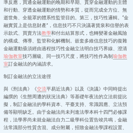
準反應，買通金融運動的晚期和早期、貫穿金融運動的主體
和行動、穿透金融運動的情勢和本質，從而完成全方位、無
逝世角、全籠罩的體系性監管目的。第三，技巧性邏輯。“金
融實質上是信息財產”，信息技巧不只決議著貨泉和信譽的表
示款式、買賣方法
教學
和付出結算形式，也轉變著金融風險
的構成、傳導、監管和化解機制。嵌套多維信息技巧的復雜
金融運動亟須經由過程技巧性金融立法明白技巧界線、澄清
瑜伽教室
技巧層級、同一技巧尺度，將技巧性作為制
瑜伽教
室
訂金融法的內涵請求。
制訂金融法的立法途徑
與《刑法典》《
交流
平易近法典》以及《決議》中同時提出
編撰的《生態周遭的狀況法典》等基礎年夜法的立法前提比
擬，制訂金融法的學科資本、平臺支持、常識因應、立法預
備等顯明缺乏。由于金融法尚未列進法學本科十四門必修課
程，法學界尚未就金融法自力二級學科位置告竣共鳴，金融
法常識部分性質含混、成分附屬，招致金融法學課程設置、