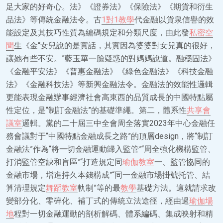
足大家的好奇心。法》《證券法》《保險法》《期貨和衍生
品法》等傳統金融法令。古
1對1教學
代金融以貨泉信譽的效
能設定及其技巧性質為編碼規定和分類尺度，由此發
私密空
間
生《金“女兒說的是實話，其實因為婆婆對女兒真的很好，
讓她有些不安。”藍玉華一臉疑惑的對媽媽說道。融穩固法》
《金融平安法》《普惠金融法》《綠色金融法》《科技金融
法》《金融科技法》等新興金融法令。金融法的效能性邏輯
更能表現金融辦事經濟社會高東西的品質成長的中國特點屬
性定位，是“制訂金融法”的基礎準繩。第二，體系性
共享會
議室
邏輯。黨的二十屆三中全會周全落實2023年中心金融任
務會議對于“中國特點金融成長之路”的頂層design，將“制訂
金融法”作為“將一切金融運動歸入監管”“周全強化機構監管、
打消監管空缺和盲區”“打造規定同
瑜伽教室
一、監管協同的
金融市場，增進持久本錢構成”“同一金融市場掛號托管、結
算清理規定
舞蹈教室
軌制”等的最
教學
基礎方法。這就請求改
變部分化、零碎化、補丁式的傳統立法途徑，經由過
瑜伽場
地
程對一切金融運動的剖析解碼、體系編碼、集成映射和精