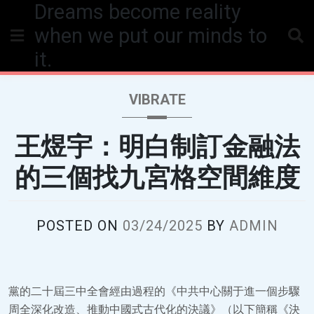
Dreams become reality
Skip
to
when we put our minds to
content
it.
VIBRATE
王煜宇：明白制訂金融法
的三個找九宮格空間維度
POSTED ON
03/24/2025
BY
ADMIN
黨的二十屆三中全會經由過程的《中共中心關于進一個步驟
周全深化改造、推動中國式古代化的決議》（以下簡稱《決