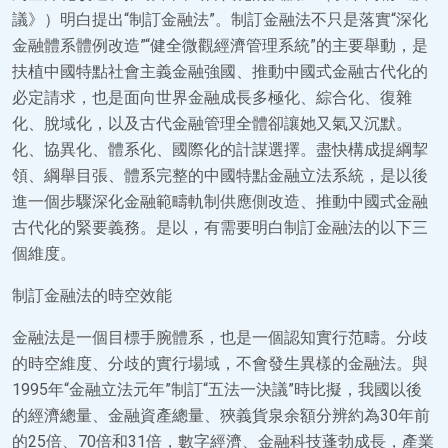
議》）明白提出“制訂金融法”。制訂金融法不只是落實“深化
金融體系體例改造”“健全微觀經濟管理系統”的主要舉動，是
扶植中國特點社會主義金融強國、推動中國式金融古代化的
必定請求，也是面向世界金融成長多極化、綜合化、復雜
化、脫域化，以及古代金融管理全體卻讓她又氣又沉默。
化、協異化、體系化、國際化的計謀選擇。盡快構成提綱挈
領、綱舉目張、體系完整的中國特點金融立法系統，是以後
進一個步驟深化金融範疇軌制供應側改造、推動中國式金融
古代化的緊要義務。是以，有需要明白制訂金融法的以下三
個維度。
制訂金融法的時空效能
金融法是一個目標手腕體系，也是一個認知實行范疇。分歧
的時空維度、分歧的實行場域，不會發生異樣的金融法。與
1995年“金融立法元年”制訂“五法一決議”時比擬，我國以後
的經濟總量、金融資產總量、狹義貨泉余額分辨約為30年前
的25倍、70倍和31倍，數字經濟、金融科技蓬勃成長，產業