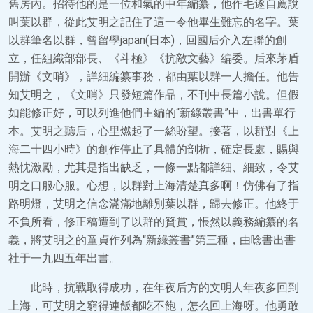
舊房內。招待他的是一位和氣的中年編纂，他作毛遂自薦說
叫葉以群，從此艾明之記住了這一令他畢生難忘的名字。葉
以群筆名以群，曾留學japan(日本)，回國后介入左聯的創
立，任組織部部長、《斗極》《抗敵文藝》編委。后來茅盾
開辦《文哨》，詳細編纂事務，都由葉以群一人擔任。他告
知艾明之，《文哨》只發短篇作品，不刊中長篇小說。但假
如能修正好，可以列進他們主編的“新綠叢書”中，出書單行
本。艾明之聽后，心里燃起了一絲盼望。接著，以群對《上
海二十四小時》的創作停止了具體的剖析，確定長處，賜與
熱忱激勵，尤其是指出缺乏，一條一點都詳細、細致，令艾
明之口服心服。心想，以群對上海清楚真多啊！仿佛有了指
路明燈，艾明之信念滿滿地離別葉以群，歸去修正。他終于
不負所看，修正稿遭到了以群的贊賞，悵然以義務編纂的名
義，將艾明之的童貞作列為“新綠叢書”第三種，由唸書出書
社于一九四五年出書。
此時，抗戰取得成功，在年夜后方的文明人年夜多回到
上海，可艾明之窮得連飯都吃不飽，怎么回上海呀。他勇敢