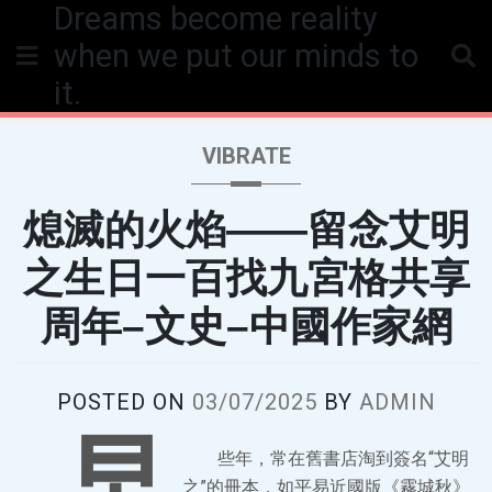
Dreams become reality
Skip
to
when we put our minds to
content
it.
VIBRATE
熄滅的火焰——留念艾明
之生日一百找九宮格共享
周年–文史–中國作家網
POSTED ON
03/07/2025
BY
ADMIN
早
些年，常在舊書店淘到簽名“艾明
之”的冊本，如平易近國版《霧城秋》