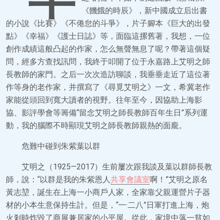
《饑餓的時辰》，新中國成立后出書
的小說《比賽》《不倦怠的斗爭》，片子腳本《巨大的出發
點》《幸福》《護士日誌》等，面臨這摞舊著，我想，一位
創作成績這般凸起的作家，怎么無聲無息了呢？帶著這個疑
問，經多方查找訊問，我終于叩開了位于永嘉路上艾明之師
長教師的家門。之后一次次造訪聊談，我垂垂走近了這位著
作等身的老作家，并撰寫了《尋覓艾明之》一文，希冀老作
家能從頭回到寬大讀者的視野。往年至今，因協助上海影
協、影評學會等籌備“留念艾明之師長教師百年生日”系列運
動，我的腦際不時顯現艾明之師長教師親熱的面龐。
危難中碰到朱紫葉以群
艾明之（1925—2017）生前屢次跟我談及葉以群師長教
師，說：“以群是我的朱紫恩人
共享會議室
啊！”艾明之原名
黃志堃，誕生在上海一小商戶人家，全家靠父親運營片子器
材的小本生意保持生計。但是，“一·二八”日軍打進上海，炮
火剎時炸毀了商展兼居家的小平屋。從此，家境中落一貧如