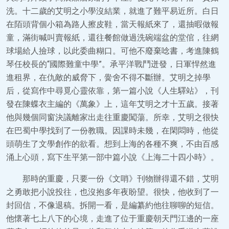
洗。十二歲的艾明之小學沒結業，就進了難平易近所。白日
在陌頭背個小箱為路人擦皮鞋，當天報紙來了，還抽暇做報
童，滿街喊叫賣報紙，還往餐館做過洗碗端盆的堂倌，往網
球場給人撿球，以此委曲糊口。可他不廢棄唸書，考進陳鶴
琴任校長的“國際難童中學”。承平洋戰鬥迸發，日軍悍然進
進租界，在仇敵的威脅下，黌舍不得不斷辦。艾明之掉學
后，從寫作中尋覓心靈依靠，第一篇小說《人生驛站》，刊
發在陳蝶衣主編的《萬象》上，這年艾明之才十五歲。接著
他與幾個同窗決議離家出走往重慶闖蕩。所幸，艾明之很快
在巴蜀中學找到了一份教職。因課時未幾，在閑悶時，他從
頭萌生了文學創作的欲看。想到上海的各種不爽，不由百感
涌上心頭，寫下生平第一部中篇小說《上海二十四小時》。
那時的重慶，只要一份《文哨》刊物辦得還不錯，艾明
之勇敢把小說投往，也沒抱多年夜盼望。很快，他收到了一
封回信，不像退稿。拆開一看，是編纂約他往聊聊的短信。
他懷著七上八下的心境，走進了位于重慶朝天門江邊的一座