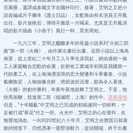
百萬冊，還譯成多國文字在國外印行。接著，艾明之又把小
說改編成片子腳本《護士日誌》，女配角由有名演員王丹鳳
出任。影片放映后，博得不雅眾一片喝采。尤其是王丹鳳演
唱的影片插曲《小燕子》風行一時，眾所周知。
一九六三年，艾明之醞釀多年的長篇小說系列“火焰三部
曲”第一部《火種》，由作家出書社出書。這部小說以上海為
佈景，從上世紀二十年月工人斗爭生涯寫起，經由過程一個
工人家庭離合悲歡的命運，折射收工業城市初期及我國第一
代財產工人，在上海洶湧澎湃的宏大變遷和斗爭畫卷。小說
氣概恢宏，人物抽像光鮮，情節波折活潑，頗為令人著迷。
《火種》的創作勝利，年夜年夜地鼓舞了艾明之。于是，他
快馬加鞭，投進第二部《熄滅吧，上海》創作中。
講座場地
但是，“十年騷亂”中艾明之已完成的初稿連同一切材料，十
足被打成“香花”付之一炬。火光中，艾明之的心在發抖，在
無聲地淌血。一向到20世紀八十年月，艾明之在體質日就衰
敗的情形下，仍然憑著一股堅強毅力，從頭開端，終于出書