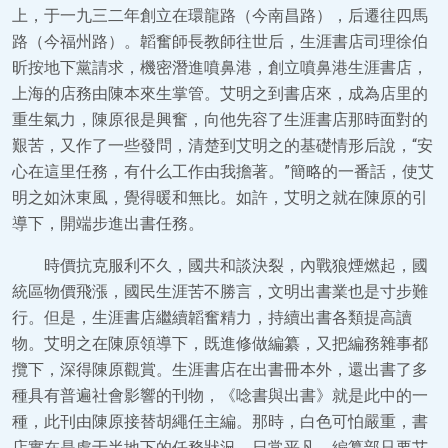
上，于一九三二年創立在環龍路（今南昌路），后遷往四馬
路（今福州路）。韜奮師長教師往世后，生涯書店司理徐伯
昕按地下黨請求，機密潛進噴鼻港，創立噴鼻港生涯書店，
上海的店務由陳本來生掌管。艾明之到書店來，成為店里的
重生氣力，陳原很是興奮，向他先容了生涯書店那時面對的
艱苦，又作了一些發問，清楚到艾明之的基礎情形后說，“安
心在這里任務，有什么工作由我擔著。”簡略的一番話，使艾
明之如沐東風，覺得暖和無比。如許，艾明之就在陳原的引
導下，開端步進出書任務。
時價抗克服利不久，國共和談決裂，內戰狼煙燃起，國
統區物價飛漲，國民生涯苦不勝言，文明出書業也是寸步難
行。但是，生涯書店繼續韜奮精力，持續出書各類提高讀
物。艾明之在陳原領導下，既進修做編纂，又把編務雜事都
攬下，深得陳原觀賞。生涯書店在出書冊本外，還出書了多
種具有普遍社會影響的刊物，《唸書與出書》就是此中的一
種，此刊由陳原接替胡繩任主編。那時，白色可怕嚴重，書
店實在是處于半地下的任務狀況。日常平凡，編纂部只要艾