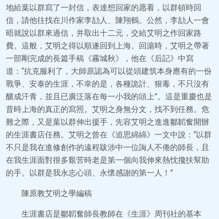
地給葉以群寫了一封信，表達想回家的愿看，以群頓時回
信，請他往找在川作家李劼人、陳翔鶴。公然，李劼人一會
晤就說以群來過信，并取出十二元，交給艾明之作回家路
費。這般，艾明之得以順遂回到上海。回滬時，艾明之帶著
一部剛完成的長篇手稿《霧城秋》，他在《后記》中寫
道：“抗克服利了，大師原認為可以從頭建筑本身應有的一份
戰爭、安泰的生涯，不幸的是，各種詭計、狠毒，不只沒有
釀成汗青，並且已廣泛落在每一小我的頭上”。這是重慶也是
昔時上海的真正的寫照。艾明之身無分文，找不到任務。危
難之際，又是葉以群伸出援手，先容艾明之進進鄒韜奮開辦
的生涯書店任務。艾明之曾在《追思綿綿》一文中說：“以群
不只是我在進修創作的遠程跋涉中一位誨人不倦的師長，且
在我生涯面對很多艱苦時老是第一個向我伸來熱忱攙扶幫助
的手。以群是我永志心頭、永懷感謝的第一人！”
陳原教艾明之學編稿
生涯書店是鄒韜奮師長教師在《生涯》周刊社的基本