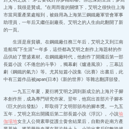
上海，我很是贊成。”在周而復的關懷下，艾明之很快往上海
市當局重產業處報到，被錄用為上海第三鋼鐵廠軍管會軍事
助理員，一年后又繼任副廠長。艾明之的人生由此翻開了新
的一頁。
生涯是座貧礦。在鋼鐵廠任務三年后，艾明之又到江南
造船塢“下生涯”一年多，這些都為艾明之創作上海題材的作
品供給了豐盛素材。在鋼鐵廠時代，他創作了開國后第一部
長篇小說《不倦怠的斗爭》，獨幕劇《爐邊風浪》，三幕話
劇《鋼鐵的氣力》等。尤其短篇小說集《比賽》出書后，此
中有三篇作品被japan(日本)《新的世界》等雜志翻譯頒發。
一九五三年夏，夏衍將艾明之調到新成立的上海片子腳
本創作所，成為專門研究作家。翌年，他寫出首部片子腳本
《巨大的出發點》，即取得了文明部頒布的腳本獎。一九五
五年，艾明之寫出開國后第二部長篇小說《浮沉》。小說
瑜
伽場地
女主人公簡素華從護士黌舍結業后，自動奔赴南方產
業基地，將芳華熱血灑在那片熱土上。小說出書后印數跨越