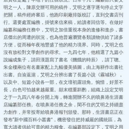
明之一人，陳原交辦可用的稿件，艾明之逐字逐句停止文字
把關，稿件經終審后，他跑印刷廠排版校訂，直到交書店刊
行。還要處置編務，掛號來信來稿，給讀者回信等。在做好
編纂和編務任務中，艾明之加倍重視本身的進修和進步，書
店傑出的周遭的狀況，也為他普遍瀏覽各類讀物供給了諸多
方便，從而極年夜地豐盛了他的精力境界。同時，艾明之也
沒有放松對文學創作的尋求。一九四七年，他精選了九篇小
說編成集子，請田漢題寫了書名《饑餓的時辰》，請丁聰、
朱金樓兩位有名畫家配上九幅優美插圖，由上海耕作出書社
出書。自渝返滬，艾明之分辨出書了長篇小說《霧城秋》，
以及中、短篇小說各一部，在文壇初露頭角。惋惜，好景不
長，白色可怕越來越嚴重。顛末穩重斟酌，組織上設定艾明
之于一九四八年春分開上海，轉進開辦不久的噴鼻港生涯書
店編纂部任務。在噴鼻港任務之余，閑不住的艾明之持續盡
力創作，并常投寄給噴鼻港報刊頒發。那時，生涯書店正在
發布“新中國百科小叢書”，機密發往把持威嚴的國統區，為
寬大讀者供給可貴的精力糧食。在編纂部設定下，艾明之用