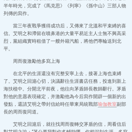
半年時光，完成了《馬克思》《列寧》《孫中山》三部人物
列傳的寫作。
當三年夜戰爭獲得成功后，又傳來了北溫和平束縛的喜
信。艾明之和滯留在噴鼻港的大量平易近主人士無不興高采
烈，黨組織實時租借了一艘外籍汽船，將他們專輪送到北
平。
周而復激勵他多寫上海
在北平的生涯還沒有完整安寧上去，接著上海也束縛
了。艾明之回滬心切，決議辭往生涯書店任務，投進到新上
海扶植中。分開北平前夜，他往向茅盾師長教師辭行。茅盾
對他的意愿表現確定，并激勵他為今后寫作開辟一個新的出
發點，還請艾明之帶封信給時任華東局統戰部
瑜伽教室
副部
長的周而復同道。
艾明之回滬后，就往找周而復轉交茅盾的信，周看信后
對艾明之說：“茅公要我對你多輔助哪。你想深刻生涯，多寫