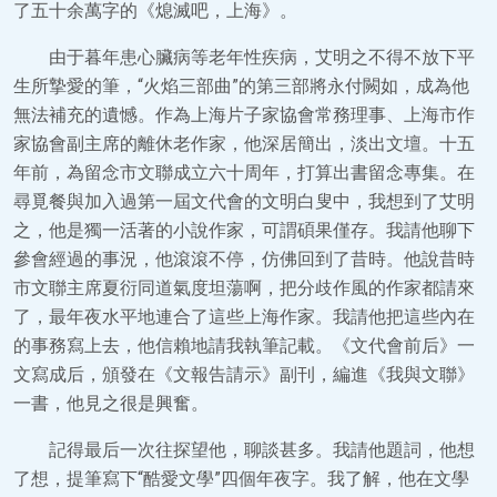
了五十余萬字的《熄滅吧，上海》。
由于暮年患心臟病等老年性疾病，艾明之不得不放下平
生所摯愛的筆，“火焰三部曲”的第三部將永付闕如，成為他
無法補充的遺憾。作為上海片子家協會常務理事、上海市作
家協會副主席的離休老作家，他深居簡出，淡出文壇。十五
年前，為留念市文聯成立六十周年，打算出書留念專集。在
尋覓餐與加入過第一屆文代會的文明白叟中，我想到了艾明
之，他是獨一活著的小說作家，可謂碩果僅存。我請他聊下
參會經過的事況，他滾滾不停，仿佛回到了昔時。他說昔時
市文聯主席夏衍同道氣度坦蕩啊，把分歧作風的作家都請來
了，最年夜水平地連合了這些上海作家。我請他把這些內在
的事務寫上去，他信賴地請我執筆記載。《文代會前后》一
文寫成后，頒發在《文報告請示》副刊，編進《我與文聯》
一書，他見之很是興奮。
記得最后一次往探望他，聊談甚多。我請他題詞，他想
了想，提筆寫下“酷愛文學”四個年夜字。我了解，他在文學