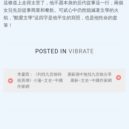
這條道上走得太苦了，他不愿本身的后代從事這一行，兩個
女兒先后從事商業和餐飲。可貳心中仍然熄滅著文學的火
焰，“酷愛文學”這四字是他平生的寫照，也是他性命的盡
筆！
POSTED IN
VIBRATE
P
李慶西：《列找九宮格時
屠蘇酒中無找九宮格分享
租異傳》小箋–文史–中國
屠蘇–文史–中國作家網
o
作家網
s
t
n
a
v