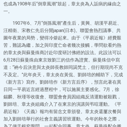
也成為1908年后“倒章風潮”鼓起，章太炎為人詬病的緣由之
一。
1907年6、7月“倒孫風潮”產生后，黃興、胡漢平易近、
汪精衛、宋教仁先后分開japan(日本)。聯盟會熱烈議事、共
圖年夜業的局勢，變得冷僻起來。由于《平易近報》經費艱
苦，難認為繼，加之與印度亡命者幾次接觸，學問欲看灼熱
的章太炎與蘇曼殊商討赴印度研討佛經的設法。此設法可以
6月28日蘇曼殊由東京致劉三的信作為證實。蘇曼殊信中寫
道：“衲今后決意與太炎師長教師同謁梵土，但行期現尚不克
不及定。”此年炎天，章太炎在黃侃、劉師培的輔助下，完成
《新方言》寫作。劉師培作《新方言后序》，預言此著在異
日同一平易近言經過歷程中，可以施展主要感化。7月，徐
錫麟、秋瑾等收復會、聯盟會會員因組織反清運動被殺戮，
劉師培、章太炎組織介入了在東京的演講與弔唁運動。《平
易近報》《天義》報均有留念文章頒發。章太炎還屢次餐與
加入劉師培舉行的社會主義講習班運動。今年的秋冬之際，
為了便于根究學問，一起配合同事，章太炎、蘇曼殊配合搬