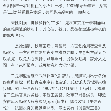
至劉師培一家所租住的小石川一椽。1907年頭至年末，應當
是“二叔”關系最為協調，共同最為親密的一個時代。
秉性剛強、挺拔獨行的“二叔”，處在東京這一暗潮涌動
的復雜周遭的狀況中，其心智、毅力、品德都遭遇極年夜的
磨礪與考驗。
一是徐錫麟、秋瑾案后，清當局一方面飭諭周密查拿反
動黨人，一方面在封疆年夜吏中構成共鳴，主意對主謀者予
以放寬，以免人心激變，國無寧日。提倡反動與主謀介入之
間，有了或可嚴查、或可放寬的含混地帶。
二是聯盟會確立武裝反滿的計謀后，滿贓官員出于各類
好處與目標，與棲身在東京的改進派、反動派成員增添來往
接觸。如《平易近報》1907年4月姑且增刊《天討》，檢舉
若干皇族官員的劣跡，肅親王善耆、陸軍部尚書鐵良，即派
安徽籍反動黨人程家檉到japan(日本)，攜金攻關《平易近
報》，試圖改良與反動黨關系。章太炎有《與肅親王書》，