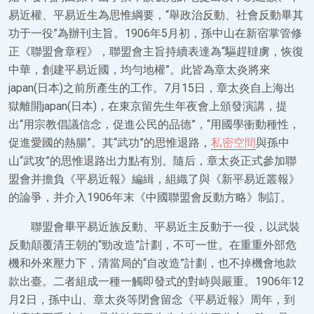
易近權、平易近生為思惟綱要，“舉政治反動、社會反動畢其
功于一役”為辦刊主旨。1906年5月初，孫中山在新宿掌管修
正《聯盟會章程》，聯盟會主旨持續表達為“驅趕韃虜，恢復
中華，創建平易近國，均勻地權”。此皆為章太炎將來
japan(日本)之前所產生的工作。7月15日，章太炎自上海出
獄離開japan(日本)，在東京留先生年夜會上頒發演講，提
出“用宗教倡議信念，促進公民的品德”，“用國學衝動種性，
促進愛國的熱腸”。其“武功”的思惟退路，
私密空間
與孫中
山“武攻”的思惟退路出力點有別。隨后，章太炎正式參加聯
盟會并擔負《平易近報》編緝，組織了與《新平易近叢報》
的論爭，并介入1906年末《中國聯盟會反動方略》制訂。
聯盟會畢平易近族反動、平易近主反動于一役，以武裝
反動顛覆清王朝的“勁改造”計劃，不可一世。在重重外部危
機和外來壓力下，清當局的“自改造”計劃，也不掉機會地款
款出臺。二者組成一種一觸即發式的對峙與嚴重。1906年12
月2日，孫中山、章太炎等閉會留念《平易近報》周年，到