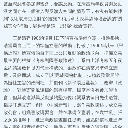
甚至懲惡耆參加聯盟會，合謀反動。在清當局年夜員與反動
派之間存在一個滲入與反滲入空間的情形下，有沒有能夠找
到“以術取清吏之財”的措施？稍后章太炎與劉師培合謀的“誘
竊官金”行動，能夠就是這一思緒的操縱實行。
三是清廷1906年9月1日下詔宣布準備立憲，推進很快。
清當局自上而下的準備立憲的舉動，打破了1906年以來《平
易近報》所宣傳的自下而上公民反動的政治取向。準備立憲
最主要的根據《考核列國憲政陳述》，系由出洋考核五年夜
臣約請梁啟超捉刀代筆構成的。梁啟超在清當局準備立憲
后，及鋒而試，成立了以“完成國會軌制，扶植義務當局”作
為辦社主旨的政聞社，并復刊《新平易近叢報》，改辦《政
論》。對峙憲聞風遠揚的還有楊度。楊度是沒有參加聯盟
會，但與改進派與反動派均堅持傑出關系的留日先生魁首。
楊度呼應立憲，創刊《中國新報》，寫作憲政陳述，成立憲
政公會，組織憲政講習會，并在準備立憲后，在袁世凱、張
之洞的推舉下，進進憲政編查館任提調，如愿以償地進進準
備立憲的現實操縱部分。準備立憲及以后建立資政院，省會