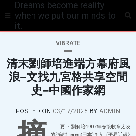
Dreams become reality
Skip
to
when we put our minds to
content
it.
VIBRATE
清末劉師培進端方幕府風
浪–文找九宮格共享空間
史–中國作家網
POSTED ON
03/17/2025
BY
ADMIN
摘
要 ：劉師培1907年春接收章太炎
的約請赴japan(日本)介入《平易近報》