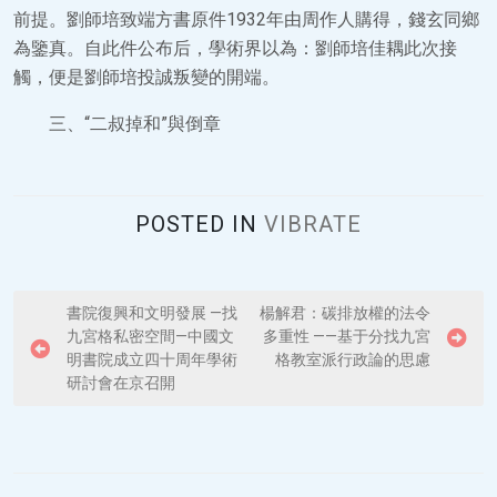
前提。劉師培致端方書原件1932年由周作人購得，錢玄同鄉
為鑒真。自此件公布后，學術界以為：劉師培佳耦此次接
觸，便是劉師培投誠叛變的開端。
三、“二叔掉和”與倒章
POSTED IN
VIBRATE
P
書院復興和文明發展 —找
楊解君：碳排放權的法令
九宮格私密空間—中國文
多重性 ——基于分找九宮
o
明書院成立四十周年學術
格教室派行政論的思慮
s
研討會在京召開
t
n
a