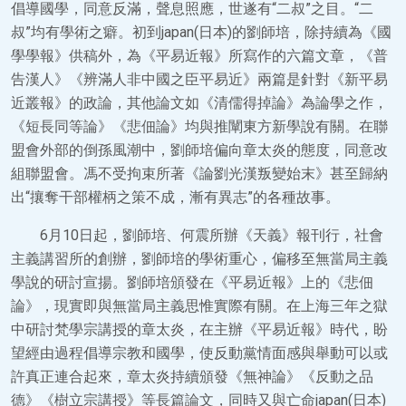
倡導國學，同意反滿，聲息照應，世遂有“二叔”之目。“二
叔”均有學術之癖。初到japan(日本)的劉師培，除持續為《國
學學報》供稿外，為《平易近報》所寫作的六篇文章，《普
告漢人》《辨滿人非中國之臣平易近》兩篇是針對《新平易
近叢報》的政論，其他論文如《清儒得掉論》為論學之作，
《短長同等論》《悲佃論》均與推闡東方新學說有關。在聯
盟會外部的倒孫風潮中，劉師培偏向章太炎的態度，同意改
組聯盟會。馮不受拘束所著《論劉光漢叛變始末》甚至歸納
出“攘奪干部權柄之策不成，漸有異志”的各種故事。
6月10日起，劉師培、何震所辦《天義》報刊行，社會
主義講習所的創辦，劉師培的學術重心，偏移至無當局主義
學說的研討宣揚。劉師培頒發在《平易近報》上的《悲佃
論》，現實即與無當局主義思惟實際有關。在上海三年之獄
中研討梵學宗講授的章太炎，在主辦《平易近報》時代，盼
望經由過程倡導宗教和國學，使反動黨情面感與舉動可以或
許真正連合起來，章太炎持續頒發《無神論》《反動之品
德》《樹立宗講授》等長篇論文，同時又與亡命japan(日本)