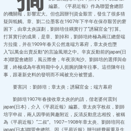
編纂。《平易近報》作為聯盟會總部
的機關報，影響宏大。但也因辦刊資金艱苦，發生了很多猜
疑與牴觸。章、劉二位墨客在1907年下半年在保存艱苦的窘
困下，由章太炎謀劃，劉師培佳耦實行了“誘竊官金”打算。
打算實行的成果，是章、劉掉和，劉師培終極為兩江總督端
方拉攏，并在1909年春天公然進端方幕府，章太炎也墮
入“以萬金出賣反動”的言論風潮之中。辛亥反動前的japan(日
本)聯盟會總部，風云際會，年夜浪淘沙。劉師培的選擇與命
運，終極成為年夜時期中令人扼腕的陳年往事。這些陳年往
事，跟著新史料的發明而不竭被充分被豐盛。
要害詞 ：劉師培；章太炎；誘竊官金；端方幕府
劉師培1907年春接收章太炎的約請，偕老婆何震到
japan(日本)，介入《平易近報》編纂。章太炎字枚叔，劉師
培字申叔，兩人因學術興趣附近，反清反動意志相投，被稱
為《平易近報》“二叔”。1907—1908年章太炎、劉師培同在
japan(日本)聯盟會總部。因《平易近報》辦刊經費嚴重及生