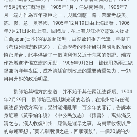
年5月調署江蘇巡撫，1905年1月，任湖南巡撫。1905年7
月，端方作為五年夜臣之一，與戴鴻慈一路，帶隊考核美、
德、俄、意、奧等國。1905年12月19日由上海出發，1906
年7月21日返抵上海。回國后，在上海與江浙立憲派人物及
亡命japan(日本)的梁啟超談判，由梁啟超捉刀代筆，草擬了
《考核列國憲政陳述》。亡命學者的學術研討與國度政治的
慎密聯合，此事供給了一個勝利但又近于荒謬的例證。端方
作為增進準備立憲的元勳，1906年9月2日，被錄用為兩江總
督兼南洋年夜臣，成為清廷官制改造的重要倚重氣力，一顆
冉冉升起的政治明星。
劉師培與端方的交道，并不始于其任兩江總督后。1904
年2月29日，劉師培已經以劉光漢的名義，在揚州給時任湖
廣總督的端方寫信，聲討滿洲亂華二百余年的罪行，告訴本
身近著《黃帝編年說》《中公民族志》《攘書》，寓排滿反
清之志。漢人收復神州，應當是遲早之事。為爾輩收復以后
的命運著想，“莫若舉兩湖之疆，回順漢族”。一個20歲的少