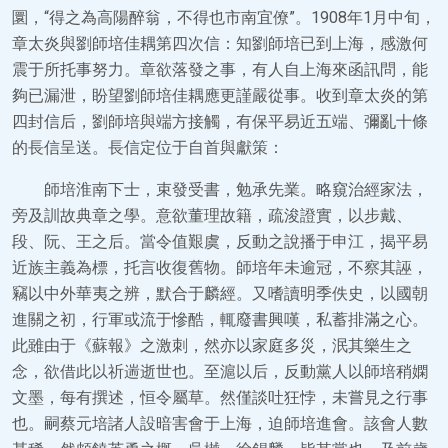
圜，“得之為高陽醉翁，不得也市南宜僚”。1908年1月中旬，
章太炎與劉師培佳耦第四次信：知劉師培已到上海，感激何
震于所托事努力。章欲落發之事，有人自上海來函訊問，能
夠已漏泄，盼望劉師培佳耦應更謹嚴從事。收到章太炎的第
四封信后，劉師培與端方接觸，有保平易近五端、彌亂十條
的長信呈送。長信定位于自首與獻策：
師培淮南下士，束發受書，勉承先業。略窺治經家法，
旁及訓故典章之學。意欲董理故籍，疏浚證實，以步戴、
段、阮、王之后。當令值艱虞，反動之說播于申江，揭平易
近族主義為標，托言收復舊物。師培年未逾冠，不察其誣，
竊以中外華夷之辨，默合于麟經。又嗜讀明季佚史，以國朝
進關之初，行軍或流于慘酷，輒廢書興嘆，私蓄排滿之心。
此雖由于《蘇報》之激刺，然亦以家庭多災，泯其樂生之
念，欲借此以祈遄逝世也。至滬以后，反動黨人以師培稍嫻
文墨，每有撰述，恒令屬草。然僅談吐狂悖，未嘗見之行事
也。嗣蔡元培諸人設暗害會于上海，迫師培進會。該會人數