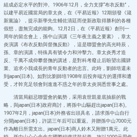
組成必定水平的對沖。1906年12月，全力支撐“布衣反動”，
以建平易近國當局的章太炎，在《平易近報》12期頒發《箴
新黨論》，提示新學先生輔佐清廷而使新政取得勝利的各種
假想，盡無完成的能夠。12月2日，在《平易近報》創刊一
周年的留念會上，孫中山演講《三年夜主義之要素》，章太
炎演講《布衣反動與督撫反動》，這是聯盟會的高光時辰，
孫、章的演講，特殊具有號令力和沖擊力。章太炎秀才造
反、千萬不成仰攀督撫的講述，是對科考廢止后盼望出國肄
業、追求小我成長的青年反動者的忠言。此時，劉師培還未
到japan(日本)。如對比劉師培1908年后投奔端方的選擇和遭
受，才幹充足領會到進進不惑之年的章太炎洞悉世事之處。
清當局顧忌聯盟會的氣勢，采用袁世凱釜底抽薪的戰
略，與japan(日本)政府商討，將孫中山驅趕出japan(日本)。
1907年2月，japan(日本)外務省出頭具名，請求孫中山自行
分開japan(日本)，許諾三年后可以重返。并贈孫中山7000元
作為離日所需支出。japan(日本)商人鈴木又附贈1萬元。此
時，孫中山心心念念在國際組織武裝起義。故以1000元用作