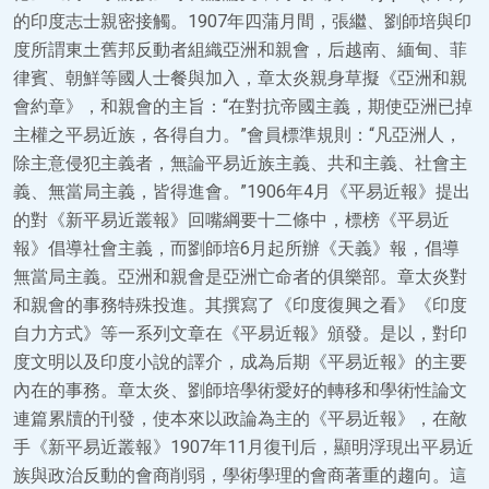
的印度志士親密接觸。1907年四蒲月間，張繼、劉師培與印
度所謂東土舊邦反動者組織亞洲和親會，后越南、緬甸、菲
律賓、朝鮮等國人士餐與加入，章太炎親身草擬《亞洲和親
會約章》，和親會的主旨：“在對抗帝國主義，期使亞洲已掉
主權之平易近族，各得自力。”會員標準規則：“凡亞洲人，
除主意侵犯主義者，無論平易近族主義、共和主義、社會主
義、無當局主義，皆得進會。”1906年4月《平易近報》提出
的對《新平易近叢報》回嘴綱要十二條中，標榜《平易近
報》倡導社會主義，而劉師培6月起所辦《天義》報，倡導
無當局主義。亞洲和親會是亞洲亡命者的俱樂部。章太炎對
和親會的事務特殊投進。其撰寫了《印度復興之看》《印度
自力方式》等一系列文章在《平易近報》頒發。是以，對印
度文明以及印度小說的譯介，成為后期《平易近報》的主要
內在的事務。章太炎、劉師培學術愛好的轉移和學術性論文
連篇累牘的刊發，使本來以政論為主的《平易近報》，在敵
手《新平易近叢報》1907年11月復刊后，顯明浮現出平易近
族與政治反動的會商削弱，學術學理的會商著重的趨向。這