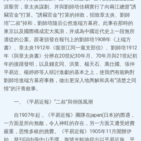
涯艱苦，章太炎謀劃、并與劉師培佳耦實行了向兩江總督“誘
竊官金”打算。“誘竊官金”打算的掉敗，招致章太炎、劉師
培“二叔”掉和，劉師培隨后公然進端方幕府。此事在那時的
東京以及國際構成宏大風浪，并成為中國近代史上一段無所
適從的公案。跟著頒發在報刊上的劉師培1908年《上端方
書》、章太炎1912年《復浙江同一黨支部信》、劉師培1912
年《與章太炎書》分辨在20世紀30年月、70年月與21世紀初
年的接踵發明，以及錢玄同、洪業、楊天石、萬仕國、張仲
平易近、楊婷婷等人研討進獻的基本之上，使我們有能夠對
劉師培進端方幕府事務，做出更深入地輿解和具有“清楚之同
情”的汗青敘事。
一、《平易近報》“二叔”與倒孫風潮
自1907年起，《平易近報》團隊在japan(日本)的際遇，
一方面是所向無敵，令人神旺的存在，另一方面又遭受經費
嚴重，思惟多岐的挑釁。《平易近報》1905年11月開辦伊
始，發刊詞由孫中山手撰，旗號光鮮地提出以平易近族、平