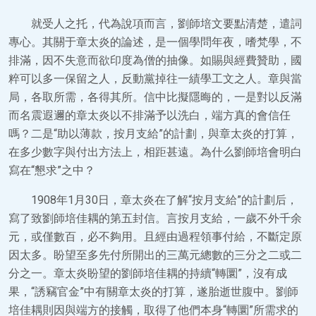
就受人之托，代為說項而言，劉師培文要點清楚，遣詞
專心。其關于章太炎的論述，是一個學問年夜，嗜梵學，不
排滿，因不失意而欲印度為僧的抽像。如賜與經費贊助，國
粹可以多一保留之人，反動黨掉往一績學工文之人。章與當
局，各取所需，各得其所。信中比擬隱晦的，一是對以反滿
而名震遐邇的章太炎以不排滿予以洗白，端方真的會信任
嗎？二是“助以薄款，按月支給”的計劃，與章太炎的打算，
在多少數字與付出方法上，相距甚遠。為什么劉師培會明白
寫在“懇求”之中？
1908年1月30日，章太炎在了解“按月支給”的計劃后，
寫了致劉師培佳耦的第五封信。言按月支給，一歲不外千余
元，或僅數百，必不夠用。且經由過程領事付給，不斷定原
因太多。盼望至多先付所開出的三萬元總數的三分之二或二
分之一。章太炎盼望的劉師培佳耦的持續“轉圜”，沒有成
果，“誘竊官金”中有關章太炎的打算，遂胎逝世腹中。劉師
培佳耦則因與端方的接觸，取得了他們本身“轉圜”所需求的