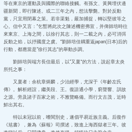
等在東京的運動及與國際的聯絡接觸。有孫文、黃興埋伏邊
疆新聞，即行陳述。或二三年之內，想法擊斃。對於反動
黨，只宜用閉幕之策。若非渠魁，嚴加捕捉，轉以堅彼等之
心。信中又言：“乞暫將此次之陳述機密弗宣，并俾師培時往
來東京、上海之間，以徐行其志，則一二載之內，必可消弭
反動之焰，以抒國度之虞。”劉師培佳耦重返japan(日本)后的
行動，都應當是“徐行其志”的舉動步調。
劉師培與端方長信最后，以“又稟”的方法，說起章太炎
所托之事：
又稟者：余杭章炳麟，少治經學，尤深于《年齡左氏
傳》。解析經誼，繼美段、王。復諳通小學，窮聲響、訓故
之源。旁及諸子百家之術，不雅覽略備。而行文古茂，近時
鮮出其右。
特以未冠以前，嗜閱別史，遂倡平易近族主義。后復作
《訄書》，兼為《蘇報》司撰述，致進上海西獄者三年。彼