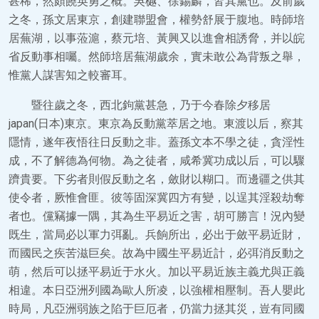
甚稀，然頗饒英勇之概。吳樾、徐錫麟，皆其黨也。及前歲
之冬，孫文居東京，創建聯盟會，權勢舒展于腹地。時師培
居蕪湖，以事蒞滬，蔡元培、黃興又以進會相誘脅，并以皖
省反動事相囑。然師培居蕪湖歲余，實未敢公為背叛之舉，
惟黨人謀害知之較審耳。
暨往歲之冬，西北鉤黨甚急，乃于今春除夕移居
japan(日本)東京。東京為反動黨萃居之地。東渡以后，察其
隱情，遂年夜悟往日反動之非。蓋孫文本不學之徒，貪淫性
成，不了解德為何物。為之徒者，咸希冀功成以后，可以驟
躋貴要。下劣者則假反動之名，斂財以糊口。而邊疆之供其
使令者，厥惟會匪。彼等固深冀四方有變，以逞其淫殺劫奪
者也。儻竊據一隅，其為生平易近之害，胡可勝言！況內變
既生，當局必以軍力弭亂。兵餉所出，必出于斂平易近財，
而國民之疾苦滋巨矣。故為中國生平易近計，必弭消反動之
萌，然后可以拯平易近于水火。加以平易近族主義尤與正義
相違。本日亞洲列國為歐人所凌，以強權相壓制。吾人嬰此
時局，凡亞洲弱族之陷于巨厄者，仍當力拯其災，豈有同國