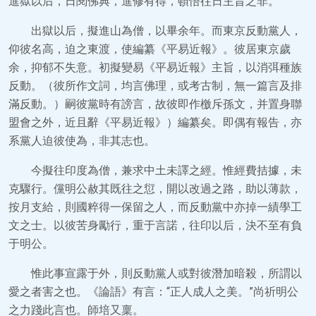
進獄以后，日閱佛典，進修有得，頓悟往日主旨之非。
出獄以后，擬進山為僧，以畢余年。而東京反動黨人，
仰彼名高，迫之東渡，使編纂《平易近報》。彼居東京歲
余，抑郁不失意。初擬變易《平易近報》主旨，以消弭種族
反動。（彼所作文詞，均言佛理，或考古制，無一篇言及排
滿反動。）嗣彼黨時有謗言，故彼即作檄斥孫文，并置身聯
盟會之外，近且辭《平易近報》）編纂矣。即偶有報告，亦
系黨人迫彼使為，非其志也。
今擬往印度為僧，兼求中土未譯之經。惟經費拮據，未
克驟行。儻明公赦其既往之愆，開以改過之路，助以薄款，
按月支給，則國粹得一保留之人，而反動黨中亦掉一績學工
文之士。以彼苦身勵行，重于言諾，往印以后，決不至有負
于明公。
惟此事宣露于外，則反動黨人或對彼潛加暗殺，所謂以
愛之者害之也。《論語》有言：“正人成人之美。”尚祈明公
之力踐此言也。師培又稟。