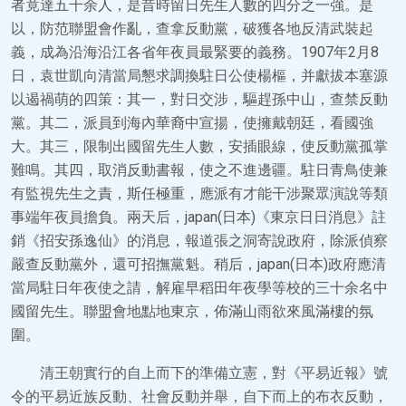
者竟達五千余人，是昔時留日先生人數的四分之一強。是
以，防范聯盟會作亂，查拿反動黨，破獲各地反清武裝起
義，成為沿海沿江各省年夜員最緊要的義務。1907年2月8
日，袁世凱向清當局懇求調換駐日公使楊樞，并獻拔本塞源
以遏禍萌的四策：其一，對日交涉，驅趕孫中山，查禁反動
黨。其二，派員到海內華裔中宣揚，使擁戴朝廷，看國強
大。其三，限制出國留先生人數，安插眼線，使反動黨孤掌
難鳴。其四，取消反動書報，使之不進邊疆。駐日青鳥使兼
有監視先生之責，斯任極重，應派有才能干涉聚眾演說等類
事端年夜員擔負。兩天后，japan(日本)《東京日日消息》註
銷《招安孫逸仙》的消息，報道張之洞寄說政府，除派偵察
嚴查反動黨外，還可招撫黨魁。稍后，japan(日本)政府應清
當局駐日年夜使之請，解雇早稻田年夜學等校的三十余名中
國留先生。聯盟會地點地東京，佈滿山雨欲來風滿樓的氛
圍。
清王朝實行的自上而下的準備立憲，對《平易近報》號
令的平易近族反動、社會反動并舉，自下而上的布衣反動，