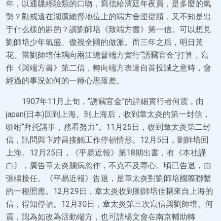
年，以通牒經驗類的口吻，寫信給清廷年夜員，是多麼的氣
勢？勸戒遠在湖廣總督地位上的端方舍逆從順，又不知是出
于什么樣的斟酌？讀劉師培《致端方書》第一信。可以想見
劉師培少年氣盛、傲視全國的做派。而三年之后，明日黃
花。當劉師培佳耦向兩江總督端方實行“誘竊官金”打算，寫
作《與端方書》第二信，轉向端方表達自首投誠之意時，會
經過的事況如何的一種心思落差。
1907年11月上旬，“誘竊官金”的詳細實行者何震，由
japan(日本)回到上海。到上海后，收到章太炎的第一封信，
吩咐“拜托諸事，務看努力”。11月25日，收到章太炎第二封
信，訊問與卞綍昌接觸工作停頓情形。12月5日，劉師培回
上海。12月25日，《平易近報》第18期出書，有《本社謹
白》，廣告章太炎腦病忽作，不克不及專心。頃已告退，由
張繼接任。《平易近報》告退，是章太炎對劉師培國際聯繫
的一種照應。12月29日，章太炎收到劉師培佳耦來自上海的
信，得知停頓。12月30日，章太炎第三次寫信與劉師培、何
震，認為如改為活動端方，也可請楊文會在南京輔助轉