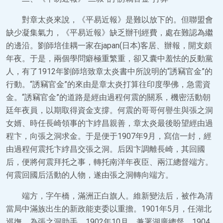
對章太炎來說，《平易近報》是難以放下的。但聯盟會
缺少凝集氣力，《平易近報》缺乏辦刊經費，處在難認為繼
的邊沿。劉師培佳耦一家在japan(日本)客居、辦報，開支頗
年夜。于是，兩個學問癖極重繁重，卻又囊中羞怯的反動黨
人，有了1912年劉師培致章太炎書中所說明的“誘竊官金”的
行動。“誘竊官金”的來由是章太炎打算往印度學佛，急需資
金。“誘竊官金”的道路是經由過程何震的關系，機密活動朝
廷年夜員，以期取得資金支撐。何震的哥哥何譽生與張之洞
女婿、時任長崎領事的卞綍昌親善，章太炎最後盼望經由過
程卞，向張之洞求金。于是便于1907年9月，寫信一封，經
由過程何震托卞綍昌交張之洞。后因卞調離長崎，其回國
后，便將何震拜托之事，轉托南洋年夜臣、兩江總督端方。
何震回國后活動的人物，遂由張之洞轉向端方。
端方，字午橋，滿洲正白旗人。維新變法后，被作為清
當局中滿族出生的新政能吏委以重擔。1901年5月，任湖北
巡撫，為張之洞助手。1902年10月，兼署湖廣總督。1904