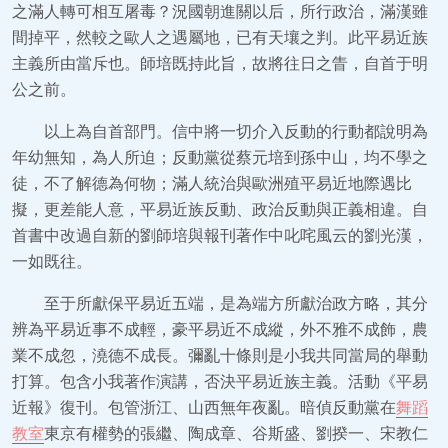
之滿人轉可相互屠毒？況國朝進關以后，所行政治，滿漢雖
間掉平，然較之歐人之遇屬地，已有天壤之判。此平易近族
主義所由當斥也。師培既持此旨，故將往日之眚，自首于明
公之前。
以上為自首部門。信中將一切介入反動的行動都說明為
年幼無知，為人所迫；反動黨從蔡元培到孫中山，均不學之
徒，不了解德為何物；滿人統治與歐洲殖平易近地際遇比
擬，更差能人意，平易近族反動、政治反動與正義相違。自
首書中改過自新的劉師培與報刊著作中叱咤風云的劉光漢，
一如既往。
至于所獻保平易近五端，是為端方所獻治政方略，其分
辨為平易近事不成輕，豪平易近不成縱，外不雅不成飾，農
業不成忽，澆德不成長。彌亂十條則是小我共同當局的舉動
打算。包含小我著作演講，否決平易近族主義。活動《平易
近報》復刊。包管浙江、山西無年夜亂。暗偵反動黨在
舞蹈
教室
東京有權勢的張繼、陶成章、谷斯盛、劉揆一、宋教仁