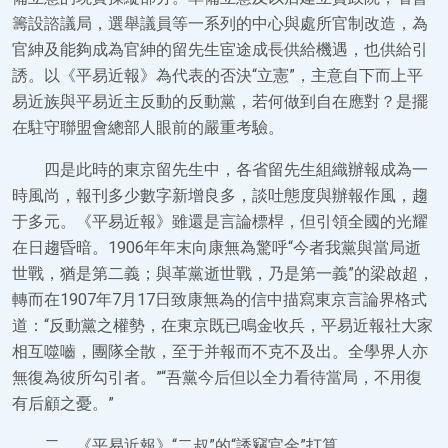
籌設諮議局，選舉議員等一系列的中心與處所官制改造，為
官紳及能夠成為官紳的留先生宦途成長供給機遇，也供給引
誘。以《平易近報》為代表的否決“立憲”，主意自下而上平
易近族與平易近主反動的反動黨，若何做到自在應對？是擺
在駐守聯盟會總部人眼前的嚴重考驗。
四是此時的東京留先生中，各省留先生組織辦報成為一
時風尚，報刊多少數字新增良多，談吐態度與辦報作風，趨
于多元。《平易近報》雖還是言論標桿，但引領全國的光耀
在日趨昏暗。1906年年末向康無為驚呼“今者我黨與當局逝
世戰，猶是第二義；與革黨逝世戰，乃是第一義”的梁啟超，
轉而在1907年7月17日致康無為的信中描寫東京言論界格式
道：“反動黨之權勢，在東京既已鳴金收兵，平易近報社大家
相互噬嚙，團隊全散，至于并報而不克不及出。全學界人亦
無復為彼所勾引者。”“吾黨今后但以全力看待當局，不用復
有后顧之憂。”
二、《平易近報》“二叔”的“誘竊官金”打算