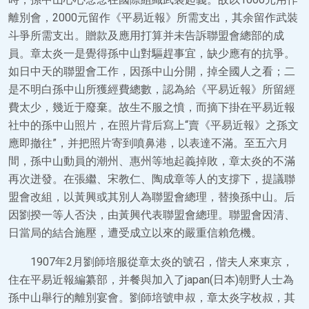
離別會，2000元留作《平易近報》所需支出，其余留作武裝
斗爭所需支出。贈款及應用打算并未告訴聯盟會總部的成
員。章太炎一是覺得孫中山對驅趕事宜，缺少應有的抗爭。
如日中天的聯盟會工作，因孫中山分開，掉全國人之看；二
是不明白孫中山所獲經費總數，認為給《平易近報》所留經
費太少，幾近于廢棄。故生不服之憤，而摘下掛在平易近報
社中的孫中山照片，在照片背后寫上“賣《平易近報》之孫文
應即撤往”，并把照片寄到噴鼻港，以表達不滿。至五六月
間，孫中山動員的潮州、惠州等地起義掉敗，章太炎的不滿
再次迸發。在張繼、宋教仁、陶成章等人的支撐下，提議聯
盟會改組，以黃興或其別人為聯盟會總理，替換孫中山。后
因劉揆一等人否決，由黃興代表聯盟會總理。聯盟會因清、
日當局的結合施壓，遭受成立以來的嚴重信賴危機。
1907年2月劉師培服從章太炎的號召，偕夫人來東京，
住在平易近報編纂部，并餐與加入了japan(日本)朝野人士為
孫中山舉行的離別宴會。劉師培號申叔，章太炎字枚叔，其