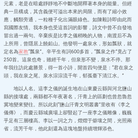
元素，老是在暗處靜靜地不中斷地開釋著本身的能量。但經
典一旦構成，其含義便可溢出本來的局限，而有了縮小效
應，觸類旁通，一粒種子化出滿眼綠色。如陳毅詩即由此而
寫國際友情。我本身也受這首詞的影響，詩文中曾不自發地
冒出過一兩句。辛棄疾是比李之儀稍晚的人物，南渡后不為
上所用，曾隱居上饒鉛山。他發明一處泉水，形如瓢狀，就
定名為
家教
“瓢泉”。辛平生有詞600多首，“瓢泉之作”竟占了
250首。這泉也奇，雖經千年，但泉形不變，泉水不停。那
年我往訪此處勝景，得一首小詩，開首四句便是：“君在泉之
頭，我在泉之尾。泉水淙淙流千年，郁孤臺下清江水。”
地以人名。這李之儀的誕生地在山東慶云縣與河北鹽山
縣的接壤處，兩縣都不年夜著名，汗青上的區劃也曾忽魯忽
冀地變來變往。所以此刻“鹽山汗青文明叢書”里收有《李之
儀傳》，而慶云縣城廣場上卻豎起了一座李之儀雕像，巍巍
乎足有三層樓高。李以一詞之力，熠熠于僻壤之間，光照兩
省，流芳千年，他此刻還為這塊地盤持續增輝添色。