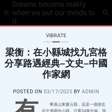
Dreams become reality
Skip
to
when we put our minds to
content
it.
VIBRATE
梁衡：在小縣城找九宮格
分享路遇經典–文史–中國
作家網
POSTED ON
03/17/2025
BY
ADMIN
有
事過山東慶云縣，這是一個接近
河北邊疆的小縣，只要34萬生齒。我