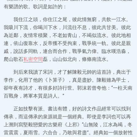
有樂譜的歌。歌詞是如許的：
我住江之頭，你住江之尾，彼此情無窮，共飲一江水。
我吸川下流，你喝川下水，川流往不息，彼此共甘美。彼此
為近鄰，友情常積聚，不老如青山，不竭似流水。彼此地相
連，依山復靠水，反帝獲不受拘束，戰爭統一軌。彼此是親
戚，說話多同軌，連合而合作，戰爭氣力偉。臨水嘆浩淼，
爬山歌石
私密空間
磊，山山似北向，條條南流水。
到后來我讀了宋詞，才了解陳毅元帥的這首詩，典出于
李作，化用了他的《卜算子》，真是盡妙。陳毅雖為甲士，
卻年夜有詩才，有很多好詩行世。郭沫若曾夸他：“一柱天南
百戰身，將軍本質是詩人。”
正如技擊有派、書法有體，好的詩文作品經常可以找到
傳承，而這傳承的泉源就是一個經典。即使是李詞也可以再
上溯到寫堅毅戀愛的古樂府《上邪》“山無陵，江水為竭，冬
雷震震，夏雨雪。六合合，乃敢與君盡”。經典如一個放射性