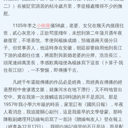
二》）在被貶官謫居的枯冷歲月里，李從楊處獲得不少的撫
慰。
1105年李之
小樹屋
儀58歲，老婆、女兒在幾天內接踵往
世，貳心灰意冷，正欲茍度殘年，未想到第二年蒲月遇年夜
赦復官，不堪喜悅。李便與楊姝成婚，預備過兩天循分日
子。但世事弄人，他這時身在安徽，朝廷卻要錄用他到長江
下游的成都往仕進，將面對與新婚老婆的分辨。浩浩長江，
頭尾連綿萬里長，李感歎萬端便為楊姝寫下這首《卜算子·我
住長江頭》，一不警惕，即傳播千古。
凡經千年還能傳播的作品必是經典，而經典在傳播的經
過歷程中會滲透文脈，就像河水在地下潛行，又不時地冒出
空中。實在我第一次接觸這首詞時讀的并不是原詞。那是
1957年我小學六年級的時辰，家里訂有《國民日報》，年夜
人看消息，我追蹤關心副刊，這是我最早的文學發蒙。那時
陳毅副總理拜訪緬甸后寫了一首詩《贈緬甸友人》登在報上
（經查為12月17日）。我明白地記得登的不只是詩，而是配