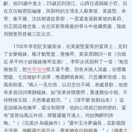
齡。他20歲中進士，25歲后到浙江、山西任過縣級小官。后
在京任樞密院編修，與那時的文壇名人蘇東坡、黃庭堅、米
芾、秦不雅、沈括都過從甚密，一度還進過蘇東坡的幕府。
但正因這種交集，在北宋新舊兩黨的爭斗中他屬舊黨，隨政
局變更而曾被三貶出京。
1102年李初貶安徽當涂，在黃庭堅宴客的宴席上，見到
了女樂楊姝。楊才貌雙盡，善撫琴。黃當席贈詞一首《功德
近·承平州小妓楊姝撫琴送酒》。李即步其韻和了一首：“相見
兩無言，愁
教學場地
恨又還千疊。別有末路人深處，在懵騰
雙睫。七弦雖妙不須彈，惟愿醉噴鼻頰。只恐邇來情感，似
風前秋葉。”兩人一見生情，以后交往不竭，相處甚歡，他曾
有多首詩詞專贈楊姝。如“坐來休嘆塵勞，重逢難似今朝。不
待輕移玉指，天然癢處都消。”（《清平樂·殷勤仙友》）這
是說楊為他撫琴，還沒有開彈，他的心境就已頓然變好。還
有“道骨仙風云外侶，煙鬟霧鬢月邊人。何妨陶醉到傍
晚。”（《浣溪沙·為楊姝作》）“通中玉冷夢偏長，花影籠階
月浸廊。挽斷羅巾留不住，覺來猶有往時噴鼻。”（《偶書之