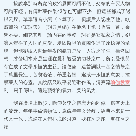
按說李那時所處的政治層面可謂不低，交結的主要人物
可謂不輕，有傳世著作集42卷也可謂不少，但這些都成了過
眼云煙。單單這首小詞《卜算子》，倒讓后人記住了他。較
威望的《宋詞選》（胡云翼編）在他名下也只收這一首，余
皆不要。細究其理，論內在的事務，詞雖是寫私家之情，卻
讓人覺得了人世的真愛。愛因斯坦的實際促進了原槍彈的呈
現，但他卻說人世最年夜的氣力是愛。人疲乏平生，驀然回
想，才發明本來是生涯在愛和被愛的包抄之中，所以愛恨與
存亡成了文學永恒的主題。論伎倆，這首詞以一念之情祭之
于萬里長江，苦衷浩茫，舉重若輕，遂成一永恒的意象，撞
擊著人的心靈。其說話又取平易近歌作風，清爽流
瑜伽教室
利，易于傳唱。這是藝術的氣力、美的氣力。
我在廣場上散步，瞻仰著李之儀宏大的雕像，還有天上
的流云。年年事歲情類似，歲歲年年文分歧，經典本來是一
代又一代，流淌在人們心底的河道。我在河之尾，君在河之
頭。