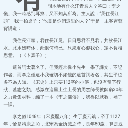
問本地有什么汗青名人？答曰：李之
儀。我一時感到耳熟，又不知其所為。主人說：“我住長江
頭”，我一拍桌子：“他竟是你們這里的人？”于是，主客齊聲
背誦道：
我住長江頭，君住長江尾。日日思君不見君，共飲長江
水。此水幾時休，此恨何時已。只愿君心似我心，定不負相
思意。（《卜算子》）
這首詞太著名了。但我經常像小先生，學了課文，不記
作者。而李之儀這小我確切不如他的這首詞著名，其生平也
多不為人知。《宋史》上只要112字的小傳，也沒有留下行
狀、墓志之類。感激在這里土生土長的周杰師長教師窮30年
之力彙集材料，編了一本《李之儀傳》，我得以就教，補了
一課。
李之儀1048年（宋慶歷八年）生于慶云鎮，卒于1127
年，恰是靖康之恥，北宋為金所滅之時，長年80歲，算是遐