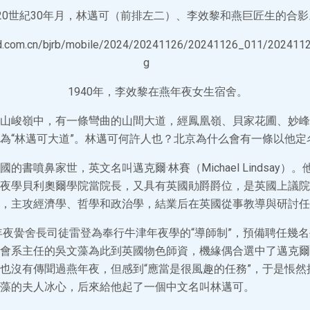
20世紀30年月，林邁可（前排左二）、李效黎和燕巨匠生的合影
1940年，李效黎在燕年夜女生宿舍。
山峻嶺中，有一條彎曲的山間大道，經鳳凰嶺、貝家花圃、妙峰
為“林邁可大道”。林邁可何許人也？北京為什么會有一條以他定
的書噴鼻家世，英文名叫邁克爾·林賽（Michael Lindsay）
夜學貝利奧爾學院當院長，又具有英國勛爵爵位，是英國上議院
，主攻經濟學、哲學和政治學，結業后在英國從事教導與研討任
京年夜黌舍長司徒雷登為奉行牛津年夜學的“導師制”，預備聘任幾
會系主任的吳文藻為此到英國物色師資，機緣偶合選中了邁克爾
也沒有傳聞過燕年夜，但感到“應當是很風趣的任務”，于是悵然
藻的夫人冰心，后來給他起了一個中文名叫林邁可。