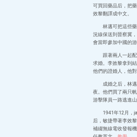
可買回藥品后，把藥
效黎翻譯成中文。
林邁可把這些藥
況線保送到晉察冀，
會當即參加中國的游
跟著兩人一起配
求婚。李效黎拿到結
他們的證婚人，他對
成婚之后，林邁
夜。他們買了兩只帆
游擊隊員一路逃進山
1941年12月
后，敏捷帶著李效黎
補綴無線電收發報機
任教英文。
教學