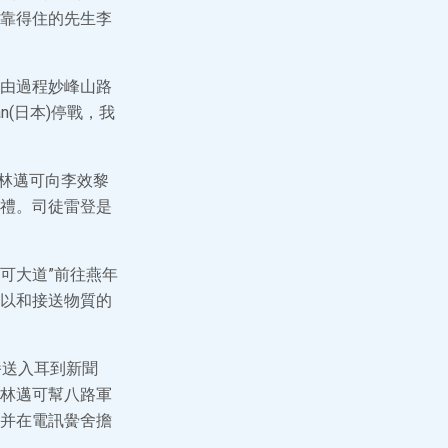
靠得住的先生李
由過程妙峰山路
(日本)停戰，我
，林邁可向李效黎
禮。司徒雷登是
可大道”前往燕年
以和接送物質的
在播送入耳到新聞
林邁可幫八路軍
并在電訊黌舍擔