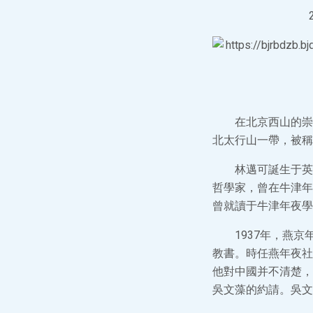
在北京西山的崇
北太行山一帶，被稱
林邁可誕生于英國
哲學家，曾在牛津年
曾就讀于牛津年夜學
1937年，燕
教書。時任燕年夜社
他對中國并不清楚，
吳文藻的約請。吳文