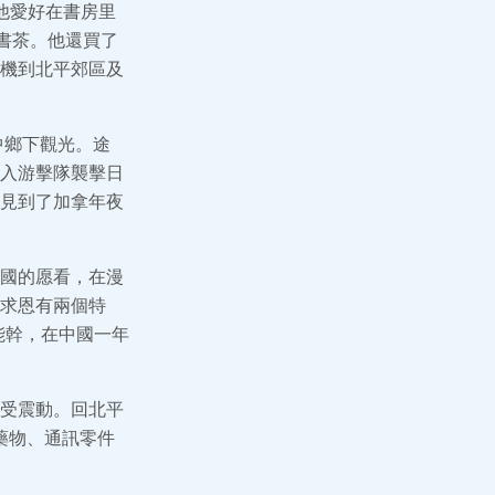
他愛好在書房里
書茶。他還買了
機到北平郊區及
中鄉下觀光。途
入游擊隊襲擊日
見到了加拿年夜
國的愿看，在漫
求恩有兩個特
能幹，在中國一年
受震動。回北平
藥物、通訊零件