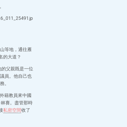
。
山等地，通往雁
名的大道？
。他的父親既是一位
議員。他自己也
務。
名外籍教員來中國
·林賽。盡管那時
接
私密空間
收了