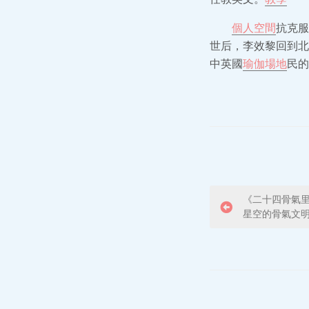
個人空間
抗克服
世后，李效黎回到北
中英國
瑜伽場地
民的
P
《二十四骨氣
星空的骨氣文明
o
s
t