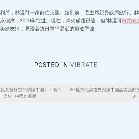
利后，林邁可一家前往英國。臨別前，毛主席親身設席餞行。林邁
京假寓，2010年往世。現在，烽火硝煙已遠，但“林邁可
舞蹈教
美妙友情，見證著抗日軍平易近的勇敢堅強。
POSTED IN
VIBRATE
里找九宮格空間讀懂中國》：瞻仰
20 世找九宮格見證紀中國語文活動
–文史–中國作家網
史