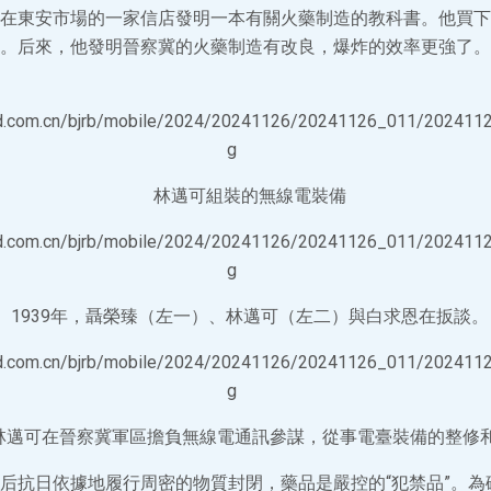
在東安市場的一家信店發明一本有關火藥制造的教科書。他買下
。后來，他發明晉察冀的火藥制造有改良，爆炸的效率更強了。
林邁可組裝的無線電裝備
1939年，聶榮臻（左一）、林邁可（左二）與白求恩在扳談。
，林邁可在晉察冀軍區擔負無線電通訊參謀，從事電臺裝備的整修
后抗日依據地履行周密的物質封閉，藥品是嚴控的“犯禁品”。為