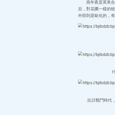
燕年夜是英美合
后，對花圃一樣的校
外部則是歐化的，有
抗日戰鬥時代