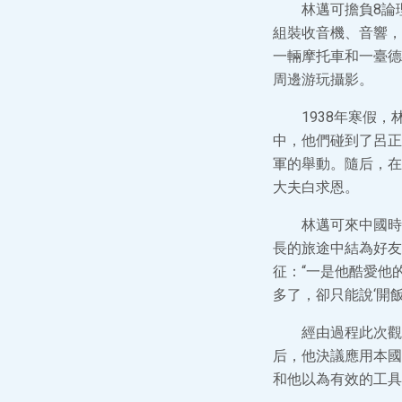
林邁可擔負8論
組裝收音機、音響，
一輛摩托車和一臺德
周邊游玩攝影。
1938年寒假
中，他們碰到了呂正
軍的舉動。隨后，在
大夫白求恩。
林邁可來中國時
長的旅途中結為好友
征：“一是他酷愛他
多了，卻只能說‘開飯
經由過程此次觀
后，他決議應用本國
和他以為有效的工具