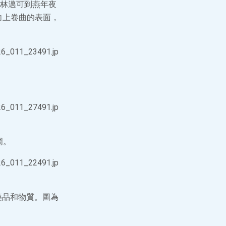
林邁可到燕年夜
向上卷曲的表面，
周。
藥品和物質。圖為