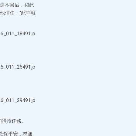
這本書后，和此
他信任，“此中就
和講授任務。
確保平安，林邁