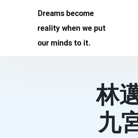
Skip
to
Dreams become
content
reality when we put
our minds to it.
林
九