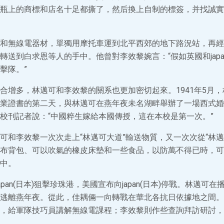
瓶上的商標和店名十足都撕了，然后換上自制的標簽，并找誠實
和無線電器材，單獨用摩托車運到北平西郊的地下路況站，再經
轉送到白求恩等人的手中。他曾對李效黎婉言：“假如英國和japan
擊隊。”
合增多，林邁可和李效黎的關系也更加密切起來。1941年5月
業證書的第二天，與林邁可在燕年夜未名湖畔舉辦了一場西式婚
校刊記者說：“中國粹生嫁給本國傳授，這在本校是第一次。”
可和李效黎一次次走上“林邁可大道”輸送物質，又一次次從“林邁
布背包、可以吹氣的橡皮床墊和一些食品，以防萬不得已時，可
中。
，japan(日本)狙擊珍珠港，美國宣布向japan(日本)停戰。林邁可
逃離燕年夜。從此，佳耦倆一向轉戰在華北各抗日依據地之間。
，給軍隊技巧員講解無線電課程；李效黎則作些查詢拜訪研討，