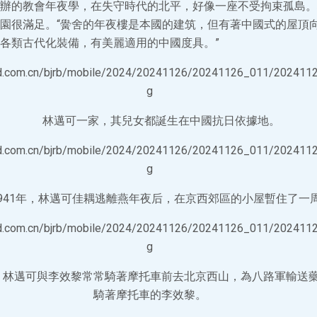
辦的教會年夜學，在失守時代的北平，好像一座不受拘束孤島。
園很滿足。“黌舍的年夜樓是本國的建筑，但有著中國式的屋頂
各類古代化裝備，有美麗適用的中國度具。”
林邁可一家，其兒女都誕生在中國抗日依據地。
1941年，林邁可佳耦逃離燕年夜后，在京西郊區的小屋暫住了一
，林邁可與李效黎常常騎著摩托車前去北京西山，為八路軍輸送
騎著摩托車的李效黎。