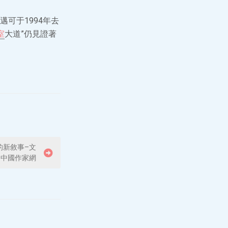
可于1994年去
室
大道”仍見證著
的新敘事–文
–中國作家網