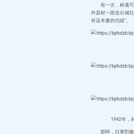
有一次，林邁可
外器材一路送出城往
有這本書的功績”。
1942年
那時，日軍對敵