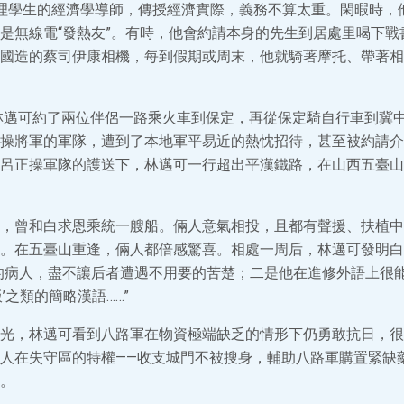
理學生的經濟學導師，傳授經濟實際，義務不算太重。閑暇時，
是無線電“發熱友”。有時，他會約請本身的先生到居處里喝下戰
國造的蔡司伊康相機，每到假期或周末，他就騎著摩托、帶著相
，林邁可約了兩位伴侶一路乘火車到保定，再從保定騎自行車到冀
操將軍的軍隊，遭到了本地軍平易近的熱忱招待，甚至被約請介
呂正操軍隊的護送下，林邁可一行超出平漢鐵路，在山西五臺山
，曾和白求恩乘統一艘船。倆人意氣相投，且都有聲援、扶植中
。在五臺山重逢，倆人都倍感驚喜。相處一周后，林邁可發明白
的病人，盡不讓后者遭遇不用要的苦楚；二是他在進修外語上很
’之類的簡略漢語……”
光，林邁可看到八路軍在物資極端缺乏的情形下仍勇敢抗日，很
人在失守區的特權——收支城門不被搜身，輔助八路軍購置緊缺
。