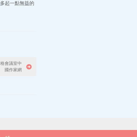
多起一點無益的
宮格會議室中
國作家網