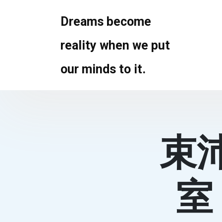
Skip
to
Dreams become
content
reality when we put
our minds to it.
束
室