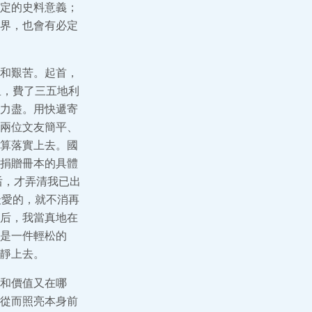
定的史料意義；
界，也會有必定
和艱苦。起首，
里，費了三五地利
力盡。用快遞寄
兩位文友簡平、
算落實上去。國
捐贈冊本的具體
后，才弄清我已出
最愛的，就不消再
后，我當真地在
是一件輕松的
靜上去。
和價值又在哪
從而照亮本身前