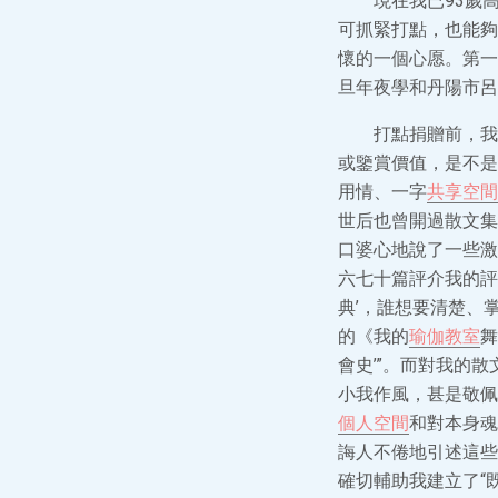
現在我已93歲
可抓緊打點，也能夠
懷的一個心愿。第一
旦年夜學和丹陽市呂
打點捐贈前，我
或鑒賞價值，是不是
用情、一字
共享空間
世后也曾開過散文集
口婆心地說了一些激
六七十篇評介我的評
典’，誰想要清楚、
的《我的
瑜伽教室
舞
會史’”。而對我的
小我作風，甚是敬佩
個人空間
和對本身魂
誨人不倦地引述這些
確切輔助我建立了“