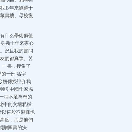
腦筋明白、精神尚
我多年來繚繞于
藏書樓、母校復
有什么學術價值
本身幾十年來專心
。況且我的書問
友們都真摯、苦
》一書，搜集了
的一部‘活字
徐妍傳授評介我
別樣‘中國作家協
成一種不足為奇的
此中的文壇私檔
所以這般不避嫌也
高度，而是他們
捐贈圖書的決