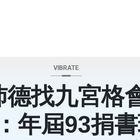
VIBRATE
沛德找九宮格
：年屆93捐