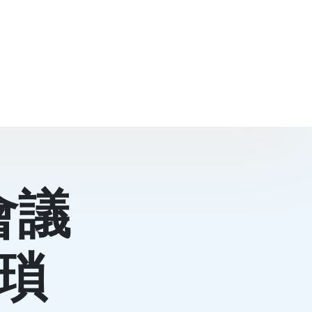
會議
書瑣