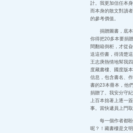
計。我更加信任本身
而本身的散文對讀者
的參考價值。
捐贈圖書，底本
你得把20多本要捐
間翻箱倒柜，才從旮
送這些書，得清楚這
王志庚熱情地幫我四
度藏書樓、國度版本
信息，包含書名、作
書的23本冊本，他
捐贈了。我安分守紀
上百本拙著上逐一簽
事。當快遞員上門取
每一個作者都盼
呢？！藏書樓是文明