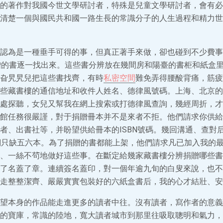
的著作對我國今世文學研討者，特殊是兒童文學研討者，會有必
清楚一個與國民共和國一路生長的常識分子的人生過程和精力世
認為是一種垂手可得的事，但真正著手來做，卻也碰到不少費事
贈的書逐一找出來。這些書分辨放在幾間房和陽臺的書柜和紙盒
旮旯旯兒把這些書找齊，有時
私密空間
難免弄得腰酸背痛，筋疲
些藏書樓的通信地址和收件人姓名、德律風號碼。上海、北京的
處探聽，女兒又幫我在網上搜索或打德律風查詢，幾經周折，才
館任務很嚴謹，對于捐贈冊本并不是來者不拒。他們請求你供給
者、出書社等，并盼望供給冊本的ISBN號碼。幾回溝通、查對
們只缺五六本。為了捐贈的書都能上架，他們請求凡已加入我的
、一絲不茍地做好這些事。在斷定給幾家藏書樓分辨捐贈哪些書
了名蓋了章。連續簽名蓋印，對一個年逾九旬的白叟來說，也不
走整整潔齊、嚴嚴實實包裝好的六紙盒書后，我的心才結壯、安
望本身的作品能走進更多的讀者中往。沒有讀者，寫作者的意義
的寶庫，常識的陸地，寬大讀者城市到那里往吸取聰明和氣力，