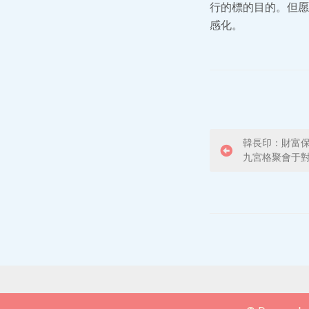
行的標的目的。但愿
感化。
P
韓長印：財富
九宮格聚會于
o
s
t
n
a
v