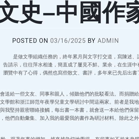
–文史–中國作
POSTED ON
03/16/2025
BY
ADMIN
是做文學組織任務的，終年累月與文字打交道，寫陳述、
告請示，往往萍水相逢，簡直成了屢見不鮮。業余，在生涯中
瀏覽中有了心得，偶然也寫些散文、書評，多年來已先后出書了
會送給一些文友、同事和親人，傾聽他們的批駁看法。而捐贈給
文學館和浙江師范年夜學兒童文學研討中間這兩家。前者是我地
與我堅持親密聯絡接觸，每出書一本書，就會送一本給他們保留
，他們自動彙集、加入我的最愛我的書作為研討材料。除此之外