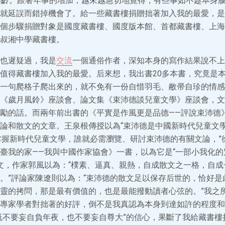
高齡。跟著年事的增加，越來越急切地覺得，有些事如不趁本身
就延誤而錯掉機會了。給一些藏書樓捐贈拙著加入我的最愛，是
個步驟捐贈對象是國度藏書樓、國度版本館、首都藏書樓、上海
叔湘中學藏書樓。
也遲疑過，我是
交流
一個通俗作者，深知本身的寫作結果說不上
值得藏書樓加入我的最愛。后來想，我出書20多本書，究竟是
一句爬格子爬出來的，就不免有一份自惜羽毛、敝帚自珍的情感
《歲月風鈴》座談會、論文集《束沛德談兒童文學》座談會，文
勵的話。而兩年前出書的《平實是作風更是品德——評說束沛德
論和散文的文章。王泉根傳授以為“束沛德是中國新時代兒童文學
掌握新時代兒童文學，誰就必需瀏覽、研討束沛德的有關文論，”
臺我的家——我與中國作家協會》一書，以為它是“一部小我化的
散文，作家郭風以為：“樸素、逼真、親熱，自成散文之一格，自
。”評論家陳遼則以為：“束沛德的散文足以保存后世的，恰好是
靈的拷問，那是最有價值的，也是最能撥動讀者心弦的。”我之
專家學者對拙著的好評，倒不是我真認為本身到達如許的程度和
既不要妄自負年夜，也不要妄自尊大”的信心，果斷了我給藏書樓