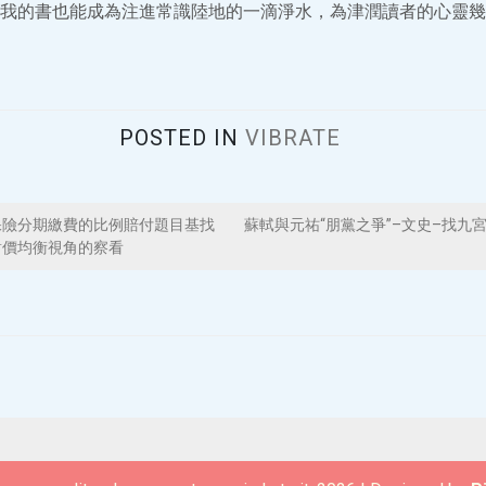
我的書也能成為注進常識陸地的一滴淨水，為津潤讀者的心靈幾
POSTED IN
VIBRATE
保險分期繳費的比例賠付題目基找
蘇軾與元祐“朋黨之爭”–文史–找九
對價均衡視角的察看