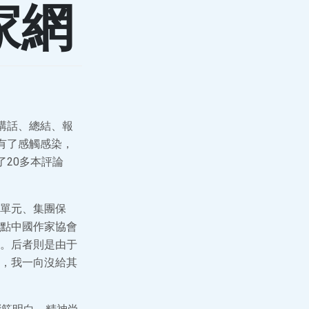
家網
講話、總結、報
有了感觸感染，
20多本評論
單元、集團保
點中國作家協會
。后者則是由于
，我一向沒給其