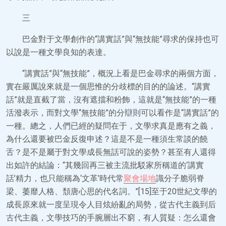
三
巴金對于文學創作的“講實話”與“無技能”尋求的保持也可
以說是一種文學良知的表達。
“講實話”與“無技能”，概況上看是巴金尋求的兩個方面，
實在嚴厲說來就是一個思惟的分歧標的目的的論述。“講實
話”就是直截了當，沒有遮擋和粉飾，這就是“無技能”的一種
活潑表示，而對文學“無技能”的分辯則可以看作是“講實話”的
一種。總之，人們已經的疑問在于，文學求真是應有之義，
為什么還要被巴金反復申述？這是不是一種須生常談的饒
舌？是不是屬于對文學成長無話可說的姿勢？甚至有人還得
出如許的結論：“其幾回再三被主流批駁家所稱道的‘講實
話’精力，也只能稱為‘文革’時代常
聚會場地
識分子脆弱脊
梁、萎靡人格、頹唐心思的代名詞。”[15]至于20世紀文學的
成長原來就一度呈現令人目炫紛亂的局勢，從古代主義到后
古代主義，文學技巧的手腕層出不窮，有人質疑：怎么還會