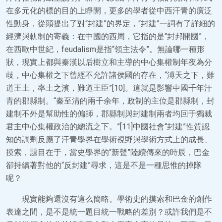
在多元化的標的目的上睜開，更多的學者從中西汗青的廣泛
性動身，從頭提出了對“封建”的界定，“封建”一詞有了詳細的
經濟與軌制的寄義：在中國的西周，它指的是“封邦開國”，
在西歐中世紀，feudalism是指“領主法令”。無論哪一種形
狀，現實上都與秦漢以后樹立和主導的中心集權制年夜為分
歧，中心集權之下曾經不允許諸侯國的存在，“溥天之下，難
道王土，率土之濱，難道王臣”[10]。這就是影響中國千年汗
青的郡縣制。“秦至清的兩千余年，政制的主位是郡縣制，封
建制不外是幫助性的偏師，郡縣制與封建制兩者均回于獨裁
君主中心集權政治的總流之下。”[11]中國社會“封建”性質認
知的調劑反應了汗青學界在學術視野與學術方式上的成長、
摸索，題目在于，當史學界的“新聲”陸續傳來的時辰，巴金
卻持續著對他的“反封建”尋求，這是不是一種思惟的掉隊
呢？
現實能夠還沒有這么簡略。學術史的摸索和巴金的創作
表達之間，是不是統一題目統一戰略的差別？或許我們是不