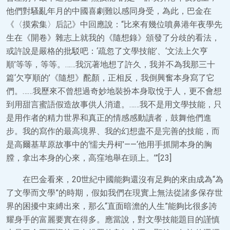
他們對騷亂年月的中國喜劇難以感同身受，為此，巴金在
《〈摸索集〉后記》中回應說：“比來有幾位噴鼻港年夜學先
生在《開卷》雜志上就我的《隨想錄》頒發了分歧的看法，
或許說是嚴格的批駁吧：‘疏忽了文學技能’、‘文法上欠亨
順’等等，等等。……我沉著地想了許久，我并不為我那三十
篇‘欠亨順的’《隨想》酡顏，正相反，我倒興奮本身寫了它
們。……我歷來不曾想過奇妙地裝扮本身取悅于人，更不會想
到用甜言蜜語假造故事供人消遣。……我不是用文學技能，只
是用作者的精力世界和真正的情感感動讀者，鼓舞他們進
步。我的寫作的最高境界、我的幻想盡不是完善的技能，而
是高爾基草原故事中的‘懦夫丹柯’——‘他用手抓開本身的胸
膛，拿出本身的心來，高窪地舉在頭上。’”[23]
在巴金看來，20世紀中國能夠還沒有足夠的來由成為“為
了文學而文學”的時期，假如我們在現實上無法從諸多保存世
界的困擾中束縛出來，那么“直面暗澹的人生”能夠比很多誇
耀身手的富麗要實在得多。應當說，對文學技能題目的謹慎