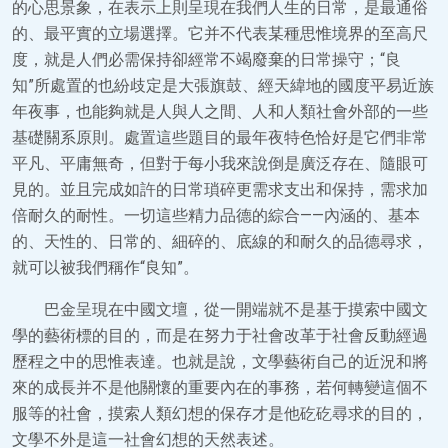
的心思景象，在表示上則呈現在我們人生的日常，是最通俗
的、最平實的立場選擇。它并不代表某種思惟境界的至高尺
度，就是人們必需保持卻經常不竭廢棄的日常操守；“良
知”所處置的也紛歧定是大張旗鼓、經天緯地的國度平易近族
年夜事，也能夠就是人與人之間、人和人類社會外部的一些
基礎關系原則。處置這些題目的最年夜特色恰好是它們非常
平凡、平庸無奇，但對于每小我來說倒是廣泛存在、隨眼可
見的。並且完成如許的日常瑣碎更需求支出和保持，需求加
倍耐久的耐性。一切這些精力品德的綜合——內涵的、基本
的、天性的、日常的、細碎的、底線的和耐久的品德尋求，
就可以被我們稱作“良知”。
巴金呈現在中國文壇，從一開端就不是基于摸索中國文
學的藝術標的目的，而是在努力于社會改革于社會反動經過
歷程之中的思惟表達。也就是說，文學藝術自己的近況和將
來的成長并不是他關懷的重要內在的事務，若何轉變這個不
服等的社會，摸索人類幻想的保存才是他矻矻尋求的目的，
文學不外是這一社會幻想的天然表述。