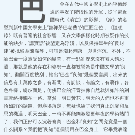
巴
金在古代中國文學史上的評價經
過的事況了階段性的升沉，從平易近
國時代《消亡》的影響、《家》的名
譽到新中國文學史上“魯郭茅巴老曹”的巨匠定位，《隨想
錄》既有普遍的社會影響，又在文學多樣化時期被疑作的技
能的缺少，“講實話”被鑒定為浮淺，以及保持畢生的“反封
建”被批駁為陳腐等，可謂是潮起潮落，與世浮沉。不外，不
論巴金一度遭受如何的疑問，有一點卻歷來沒有被人猜忌
過，那就是他的存在和姿勢一直都被譽為是中國文學的“良
知”。翻開百度搜刮，輸出“巴金”“良知”幾個要害詞，出來的
信息有上萬條之多，有新聞，有訪談，有論文，有著作，各
色各樣，紛歧而足，仿佛巴金的汗青抽像自然就與如許的刻
畫聯絡接觸在一路。當然，明日黃花，明天的人們也不再重
拾如許的話題。但塵埃落定，無疑也給了我們真正沉淀和反
思的機遇，明天巴金，一時不再能夠激發更年夜的學術熱門
了，我們正好可以沉著會商：巴金和“良知”之間究竟是一個
什么關系？我們把“良知”這個詞用在巴金身上，它畢竟表達