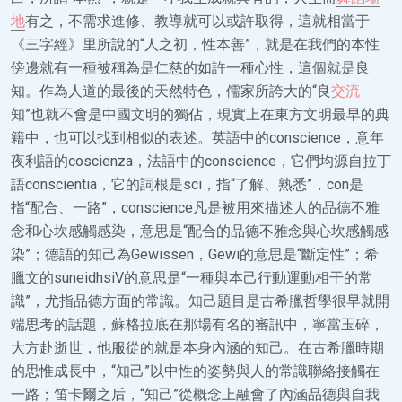
地
有之，不需求進修、教導就可以或許取得，這就相當于
《三字經》里所說的“人之初，性本善”，就是在我們的本性
傍邊就有一種被稱為是仁慈的如許一種心性，這個就是良
知。作為人道的最後的天然特色，儒家所誇大的“良
交流
知”也就不會是中國文明的獨佔，現實上在東方文明最早的典
籍中，也可以找到相似的表述。英語中的conscience，意年
夜利語的coscienza，法語中的conscience，它們均源自拉丁
語conscientia，它的詞根是sci，指“了解、熟悉”，con是
指“配合、一路”，conscience凡是被用來描述人的品德不雅
念和心坎感觸感染，意思是“配合的品德不雅念與心坎感觸感
染”；德語的知己為Gewissen，Gewi的意思是“斷定性”；希
臘文的suneidhsiV的意思是“一種與本己行動運動相干的常
識”，尤指品德方面的常識。知己題目是古希臘哲學很早就開
端思考的話題，蘇格拉底在那場有名的審訊中，寧當玉碎，
大方赴逝世，他服從的就是本身內涵的知己。在古希臘時期
的思惟成長中，“知己”以中性的姿勢與人的常識聯絡接觸在
一路；笛卡爾之后，“知己”從概念上融會了內涵品德與自我