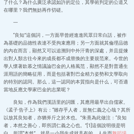
了什么？為什么廣泛承認如許的定位，其學術判定的公道又
在哪里？我們無妨再作切磋。
一
“良知”這個詞，一方面早曾經進進民眾日常白話，被作
為基礎的品德性表達不受拘束應用；另一方面就其倫理品德
的內在而言，顯然又可以追溯到中外汗青的深處，并且提煉
出對人類古往今來的成長都不成替換的主要規范來。今世的
學人懷著欽慕之情議論巴金的人格風范，顯然不是對普通生
涯用語的簡略征用，而是包括著對巴金精力姿勢和文學取向
的特別的認同。那么，這一認同的本質指向是什么，可否適
當地反應文學家巴金的志業呢？
良知，作為我們漢語里的詞匯，其應用最早出自儒家。
《孟子·告子上》有云：“雖存乎人者，豈無仁義之心哉？其所
以放其良知者，亦猶斧斤之於木也。”朱熹為此做注：“良知
者，本然之善心，即所謂仁義之心也。”[1]這個說明很是明
白，所謂“本然”，就是一小我生成就具有的，人生而
舞蹈場