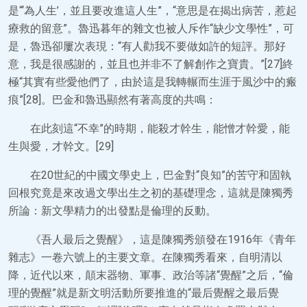
是“‘為人生’，並且要改進這人生”，“意思是在揭出病苦，惹起
療救的留意”。魯迅暮年的雜文也被人斥作“缺少文學性”，可
是，魯迅卻屢次表現：“有人勸我不要做如許的短評。那好
意，我是很感謝的，並且也并非不了解創作之寶貴。”[27]終
極“其實有些愛他們了，由於這是我轉輾而生涯于風沙中的瘢
痕”[28]。巴金和魯迅顯然有著高度的共鳴：
在此刻這“不幸”的時期，能殺才幹生，能憎才幹愛，能
生與愛，才幹文。[29]
在20世紀的中國文學史上，巴金對“良知”的苦守和固執
回根究竟是來改過文學出生之初的基礎理念，這就是陳獨秀
所論：新文學精力的出發點是倫理的反動。
《吾人最后之覺醒》，這是陳獨秀頒發在1916年《青年
雜志》一卷六號上的主要文章。在陳獨秀看來，自明清以
降，近代以來，顛末器物、軍事、政治等諸“覺醒”之后，“倫
理的覺醒”就是新文明活動所要推進的“最后覺醒之最后覺