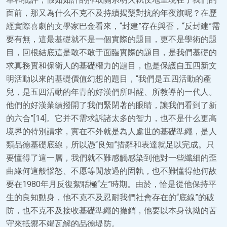
面前，那又為什么不克不及持續揭橥對抗的年夜旗呢？在歷
經實際喜劇的文學家巴金看來，“封建”存在與否，“反封建”需
要有無，這最基礎就不是一個實際的題目，更不是學術的題
目，回根結底這是敢不敢于面臨實際的題目，是我們基礎的
求真務實和保衛人的基礎權力的題目，也是保護自五四新文
明活動以來的基礎價值幻想的題目，“我們是五四活動的產
兒，是五四活動的年青的好漢們所叫醒、所教導的一代人。
他們的好漢業績撥開了我們緊閉著的眼睛，讓我們看到了新
的六合”[14]。它并不需求訴諸太多的智力，也不是什么更高
境界的特別請求，實在不外就是為人處世的基礎準繩，是人
類品德基礎底線，所以憑“良知”措辭和表達就足以完成。只
要懂得了這一層，我們就不難感觸感染到他對一些纖細的歪
曲緣何這般惱怒、不愿等閒放過的固執，也不難懂得他何故
要在1980年月反復絮聒極“左”時期。由於，恰是從他保持平
生的良知動身，他不克不及忍耐我們社會存在的“底線”的破
防，也不克不及接收基礎準繩的撤銷，他要以本身執拗的苦
守來抵禦不竭瓦解的品德堤防。