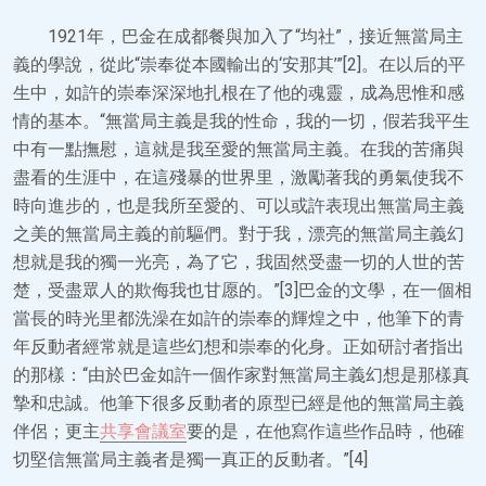
1921年，巴金在成都餐與加入了“均社”，接近無當局主
義的學說，從此“崇奉從本國輸出的‘安那其’”[2]。在以后的平
生中，如許的崇奉深深地扎根在了他的魂靈，成為思惟和感
情的基本。“無當局主義是我的性命，我的一切，假若我平生
中有一點撫慰，這就是我至愛的無當局主義。在我的苦痛與
盡看的生涯中，在這殘暴的世界里，激勵著我的勇氣使我不
時向進步的，也是我所至愛的、可以或許表現出無當局主義
之美的無當局主義的前驅們。對于我，漂亮的無當局主義幻
想就是我的獨一光亮，為了它，我固然受盡一切的人世的苦
楚，受盡眾人的欺侮我也甘愿的。”[3]巴金的文學，在一個相
當長的時光里都洗澡在如許的崇奉的輝煌之中，他筆下的青
年反動者經常就是這些幻想和崇奉的化身。正如研討者指出
的那樣：“由於巴金如許一個作家對無當局主義幻想是那樣真
摯和忠誠。他筆下很多反動者的原型已經是他的無當局主義
伴侶；更主
共享會議室
要的是，在他寫作這些作品時，他確
切堅信無當局主義者是獨一真正的反動者。”[4]