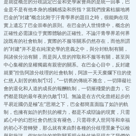
是就從概念的分歧認定巴金和史學家會商的是統一回事，巴
金是不是有他本身的感觸感染和所指？當我們搜索枯腸地將
巴金的“封建”概念比附于汗青學界的題目之時，很能夠在現
實上遺忘了巴金崇奉的原則。在巴金的人世情懷中，概念的
正確性必需讓位于實際體驗的正確性。不論汗青學界若何界
說既有的社會軌制，實際的不服等關系仍然存在，而他所謂
的“封建”并不是在純潔史學的意義之中，與分封軌制有關，
與諸侯分治有關，而是與人世的搾取和不服等有關，甚至與
中心集權的皇權獨裁有親密的關系。在巴金心目中，反封建
就要“控告阿誰分歧理的社會軌制，阿誰一天天糜爛下往的使
仁慈人刻苦的軌制”[12]，“一切舊的傳統不雅念，一切障礙社
會的退化和人道的成長的報酬軌制，一切摧殘愛的盡力，它
們都是我的最年夜的仇敵”[13]。無論是在古代化曾經起步的
平易近國仍是極“左”思潮之下，巴金都簡直面臨了如許的軌
制，也擁有如許的對抗的權力，都是不成辯論的現實，只需
貳心中的幻想社會仍然沒有褪色，只需尋求人世同等和幸福
的初心不曾轉變，那么就有來由對各種的分歧理景象予以檢
舉和批評，假如如許的搾取關系明火執仗地呈現在了我們的