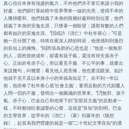
真心信任本身有強盛的氣力，不外他們并不拿它來謀小我的
好處，他們卻打算給暗中世界帶來一線的光亮，使得不幸的
人獲得暖和。他們就義了本身的階層好處和特別位置，他們
就義了本身的安逸生涯，只懷著一個盼望：讓那有數的人們
都有如許的安逸生涯。”[5]或許《消亡》中杜年夜心：“可是
她一旦分開了他，特殊在夜深人靜的時辰，他便感到到激烈
的良知上的痛悔。”[6]而張為群的心思也是：“他是一個無邪
的人，固然曾經成年，卻還有孩子氣，還沒有掉失落赤子
心。正由於有赤子心，所以看見不服、不公平的事，就要出
來說幾句，叫幾聲；看見他人底苦痛，他也要流眼淚。如許
他就不克不及以本身小小的幸福為知足了。在不到一年以
前，他崇奉了杜年夜心底‘社會主義’，要用反動的方式顛覆人
人間一切的不服，發明出一個圓滿的世界來。”[7]無邪、孩子
氣、赤子心，巴金自己和他筆下的“安那其主義”的反動者一
樣，不時都傾吐著誠摯的心聲，這就是“良知”的剖明。巴金
的文學世界，從早年的《消亡》《家》到暮年的《隨想
錄》，起首為我們營建的就是一個“二十世紀文學良知”的濃