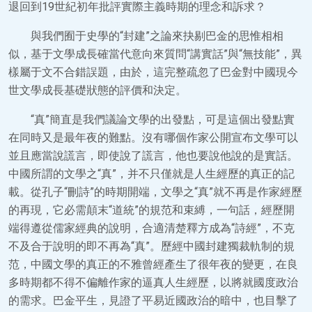
退回到19世紀初年批評實際主義時期的理念和訴求？
與我們囿于史學的“封建”之論來抉剔巴金的思惟相相
似，基于文學成長確當代意向來質問“講實話”與“無技能”，異
樣屬于文不合錯誤題，由於，這完整疏忽了巴金對中國現今
世文學成長基礎狀態的評價和決定。
“真”簡直是我們議論文學的出發點，可是這個出發點實
在同時又是最年夜的難點。沒有哪個作家公開宣布文學可以
並且應當說謊言，即使說了謊言，他也要說他說的是實話。
中國所謂的文學之“真”，并不只僅就是人生經歷的真正的記
載。從孔子“刪詩”的時期開端，文學之“真”就不再是作家經歷
的再現，它必需顛末“道統”的規范和束縛，一句話，經歷開
端得遵從儒家經典的說明，合適清楚釋方成為“詩經”，不克
不及合于說明的即不再為“真”。歷經中國封建獨裁軌制的規
范，中國文學的真正的不雅曾經產生了很年夜的變更，在良
多時期都不得不偏離作家的逼真人生經歷，以將就國度政治
的需求。巴金平生，見證了平易近國政治的暗中，也目擊了