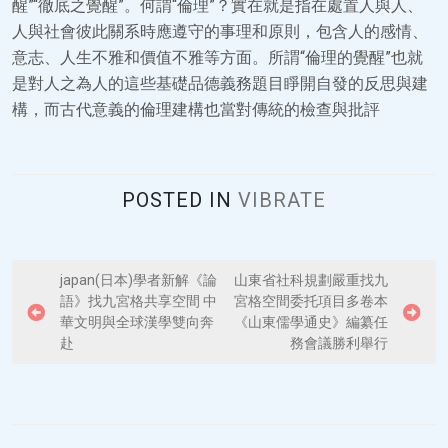
醒”“徹底之覺醒”。何謂“倫理”？實在就是指在處置人與人、
人與社會彼此關系時應遵守的事理和原則，包含人的感情、
意志、人生不雅和價值不雅等方面。所謂“倫理的覺醒”也就
是對人之為人的這些基礎品德義務題目睜開自發的反思與建
構，而古代意義的倫理建構也當對傳統的檢查與批評
POSTED IN
VIBRATE
P
japan(日本)學者新解《論
山東省社科規劃嚴重找九
語》找九宮格共享空間 中
宮格空間委托項目多卷本
o
華文明與全球漢學雙向奔
《山東儒學通史》編纂任
s
赴
務會議勝利舉行
t
n
a