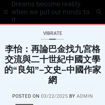
Dreams become reality
Skip
to
when we put our minds to
content
it.
VIBRATE
李怡：再論巴金找九宮格
交流與二十世紀中國文學
的“良知”–文史–中國作家
網
POSTED ON
03/22/2025
BY
ADMIN