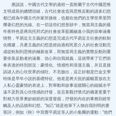
應該說，中國古代文學的過程一直附屬于古代中國思惟
文明成長的總體頭緒，古代社會改造與思惟反動的諸多幻想
都已經為中國古代作家所接收，也都在他們的文學世界里閃
爍著幻想的光線。在一切這些幻想形狀中，無當局主義的最
年夜特色是將烏托邦式的社會改革藍圖融進小我的崇奉涵養
情勢，平易近主主義的幻想是完成古代平易近主社會的軌制
化構建，共產主義的幻想是經由過程民眾介入的社會活動完
成從軌制到思惟的極新改革，而無當局主義的實際反動則重
要依靠反動者的涵養、信心和自我就義，這就帶來了它們崇
奉表達的特別狀況：豪情化、情感性和浪漫主義，并且直接
訴諸人的心坎世界的傾吐。不丟臉出，這正好都是巴金文學
特殊是早年小說的基礎特征。他老是將大批的篇幅置放在主
人私心靈豪情的表述上，對舉動和故事追蹤關心的細膩水平
遠不及對其心坎情感的抒發，並且客觀抒懷式的襯著更重于
對精力世界奧妙細節的深度發掘，抒發的內在的事務則經常
觸及人的品德和幻想。“知己”就是他筆下人物自我剖明的要
害詞，例如《秋》中寫覺平易近等人的小集團的運動：“他們