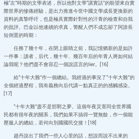
極“左”時期的文學表述，所以他對文學“講實話”的盼望來自實
際世界的慘痛經驗，是出力推進今世中國文學成長更換新的
資料的真摯呼吁，也是極具實際針對性的汗青的檢查和自我
的批評。巴金以他連續的求真，警醒人們不成忘卻了阿誰長
短倒置的時期：
任務了幾十年，在閉上眼睛之前，我記憶猶新的是如許
一件事：讀者，后代，幾十年、幾百年后的年青人將如何結
論我呢？他們盡不會容忍一個說謊言的lier。[16]
給“十年大難”作一個總結。我經過的事況了“十年大難”的
全個經過歷程，我有義務向后代講一點真正的的感觸感染。
[17]
“十年大難”盡不是邯鄲之夢。這個年夜災害同全世界國
民都有很年夜的關系，我們如果不搞得一覽無餘，作一個能
壓服人的總結，若何向別國國民交接！[18]
趙丹說出了我們一些人心里的話，想說而說不出來的