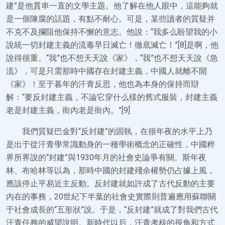
建”是他貫串一直的文學主題。他了解在他人眼中，這能夠就
是一個陳腐的話題，有點不耐心。可是，某些讀者的質疑并
不克不及攔阻他保持不懈的意志。他說：“我多么盼望我的小
說統一切封建主義的流毒早日滅亡！徹底滅亡！”[8]是啊，他
說得很重。“我”也不想天天說《家》，“我”也不想天天說《急
流》，可是只需那時中國存在封建主義，中國人就離不開
《家》！至于暮年的汗青反思，他也為本身的保持而辯
解：“要反封建主義，不論它穿什么樣的舊式服裝，封建主義
老是封建主義，衙內老是衙內。”[9]
我們質疑巴金對“反封建”的固執，在很年夜的水平上乃
是出于從汗青學常識動身的一種學術概念的正確性，中國粹
界所界說的“封建”與1930年月的社會史論爭有關。斯年夜
林、布哈林等以為，那時中國的封建殘余權勢仍占據上風，
應該停止平易近主反動。反封建就如許成了古代反動的主要
內在的事務，20世紀下半葉的社會史實際則普遍應用蘇聯關
于社會成長的“五形狀”說。于是，“反封建”就成了對我們古代
汗青任務的威望說明。新時代以后，汗青考核的視角和方式