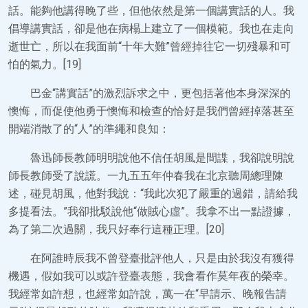
話。能夠他講得晚了些，但他依然是第一個講實話的人。我
倡導講實話，卻是他在病榻上建立了一個模範。我也在走向
逝世亡，所以在我面前“十年大難”曾經掉往它一切殘暴和可
怕的氣力。[19]
巴金“講實話”的激烈訴求之中，更包括著他本身深深的
懊悔，而促使他勇于懊悔和檢查的恰好是我們曾經掉落甚至
開端消散了的“人”的準繩和良知：
魯迅師長教師明明說他不信任胡風是間諜，我卻說明說
師長教師受了說謊。一九五五年仲春我在北京聽周總理陳
述，碰見胡風，他對我說：“我此次犯了嚴重的過錯，請給我
多提看法。”我卻批駁說他“做賊心虛”。我拿不出一點證據，
為了第二次過關，我只好奉行這種正理。[20]
在阿誰時辰我不曾登臺批評他人，只是由於我沒有獲得
機遇，假如我可以或許登臺表態，我會看作莫年夜的榮幸。
我經常如許想，也經常如許說，萬一在“早請示、晚報告請