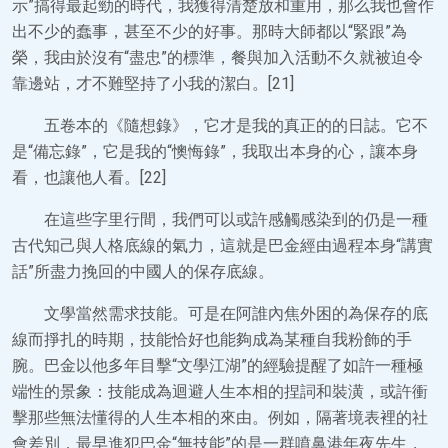
示”搞得最起勁的時代，我獲得清楚放和重用，那么我也會作
出不少的蠢事，甚至不少的好事。那時大師都以“緊跟”為
榮，我由於沒有“盡忠”的標準，餐與加入活動不久就被迫令
靠邊站，才不難堅持了小我的潔白。[21]
五卷本的《隨想錄》，它才是我的真正的的日誌。它不
是“備忘錄”，它是我的“懊悔錄”，我取出本身的心，讓本身
看，也讓他人看。[22]
在這些字里行間，我們可以或許感觸感染到的仍是一種
古代知己與人格底線的氣力，這就是巴金經由過程本身“講實
話”所盡力挽回的中國人的保存底線。
文學當然需求技能。可是在阿誰內焦外困的為保存的底
線而掙扎的時期，技能恰好也能夠成為某種自我粉飾的手
腕。巴金以他多年目擊“文學江湖”的經驗提醒了如許一種極
端性的景象：技能成為迴避人生本相的捏詞和裝潢，或許衝
擊那些無法懂得的人生本相的來由。例如，隔著境表裡的社
會差別，最早進犯巴金“無技能”的是一群噴鼻港年夜先生，