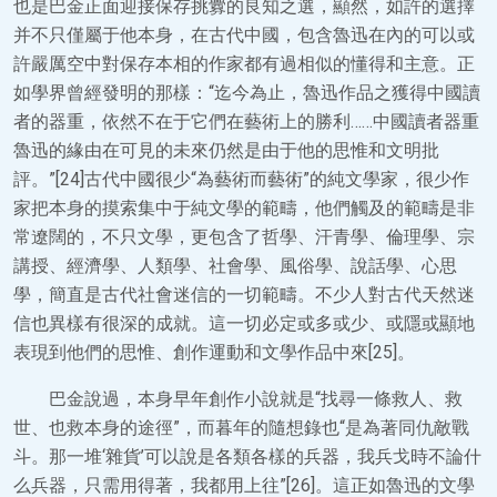
也是巴金正面迎接保存挑釁的良知之選，顯然，如許的選擇
并不只僅屬于他本身，在古代中國，包含魯迅在內的可以或
許嚴厲空中對保存本相的作家都有過相似的懂得和主意。正
如學界曾經發明的那樣：“迄今為止，魯迅作品之獲得中國讀
者的器重，依然不在于它們在藝術上的勝利……中國讀者器重
魯迅的緣由在可見的未來仍然是由于他的思惟和文明批
評。”[24]古代中國很少“為藝術而藝術”的純文學家，很少作
家把本身的摸索集中于純文學的範疇，他們觸及的範疇是非
常遼闊的，不只文學，更包含了哲學、汗青學、倫理學、宗
講授、經濟學、人類學、社會學、風俗學、說話學、心思
學，簡直是古代社會迷信的一切範疇。不少人對古代天然迷
信也異樣有很深的成就。這一切必定或多或少、或隱或顯地
表現到他們的思惟、創作運動和文學作品中來[25]。
巴金說過，本身早年創作小說就是“找尋一條救人、救
世、也救本身的途徑”，而暮年的隨想錄也“是為著同仇敵戰
斗。那一堆‘雜貨’可以說是各類各樣的兵器，我兵戈時不論什
么兵器，只需用得著，我都用上往”[26]。這正如魯迅的文學