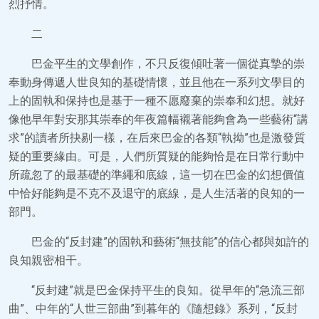
烈抒情。
二
巴金平生的文學創作，不只反復傾吐著一個從真摯的崇
奉動身傳遞人世良知的基礎情懷，並且他在一系列文學目的
上的固執和保持也是基于一種不愿廢棄的崇奉和幻想。就好
像他早年對安那其崇奉的年夜篇幅襯著能夠會為一些藝術“講
求”的讀者所抉剔一樣，在后來巴金的各類“執拗”也是激發質
疑的重要緣由。可是，人們所質疑的能夠恰是在日常行動中
所疏忽了的最基礎的準繩和底線，這一切在巴金的幻想價值
中恰好能夠是不克不及退守的底線，是人生活著的良知的一
部門。
巴金的“反封建”的固執和藝術“無技能”的信心都與如許的
良知親密相干。
“反封建”就是巴金保持平生的良知。從早年的“急流三部
曲”、中年的“人世三部曲”到暮年的《隨想錄》系列，“反封