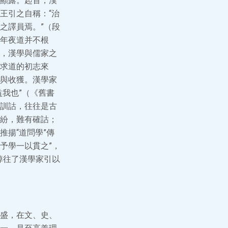
顯露。起首，漢
王引之自稱：“治
之譯員焉。”（段
年夜道并不根
，漢學與儒家之
求道的初志來
與收獲。漢學家
我也”（《舊書
訓詁，往往是古
紛，難有確詁；
揚“道問學”傳
予學一以貫之”，
掉往了漢學家引以
盛，在文、史、