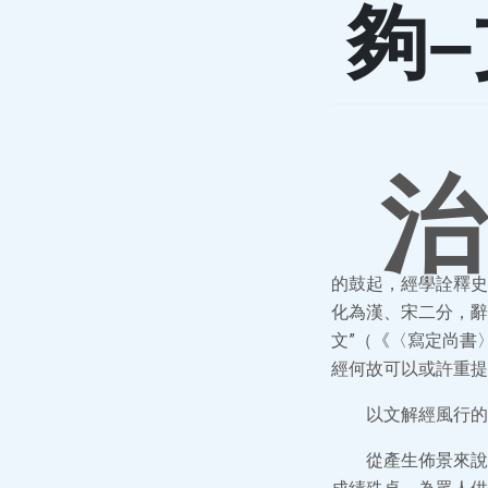
夠
治
的鼓起，經學詮釋史
化為漢、宋二分，辭
文”（《〈寫定尚書
經何故可以或許重提
以文解經風行的
從產生佈景來說