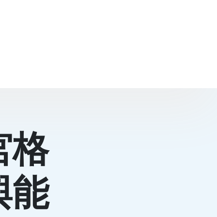
宮格
與能