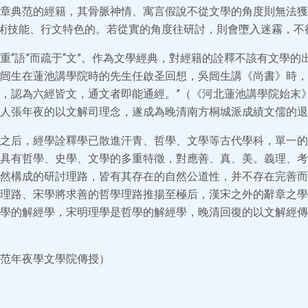
章典范的經籍，其骨脈神情、寓言假說不從文學的角度則無法獲
藝術技能、行文特色的。若從實的角度往研討，則會墮入迷霧，不
重“語”而疏于“文”。作為文學經典，對經籍的詮釋不該有文學的
闿生在蓮池講學院時的先生任啟圣回想，吳闿生講《尚書》時，
，認為六經皆文，通文者即能通經。”（《河北蓮池講學院始末
人張年夜的以文解司理念，遂成為晚清南方桐城派成績文儒的退
之后，經學詮釋學已散進汗青、哲學、文學等古代學科，單一的
具有哲學、史學、文學的多重特徵，對應善、真、美。義理、考
然構成的研討理路，皆有其存在的自然公道性，并不存在完善而
理路、宋學將求善的哲學理路推揚至極后，漢宋之外的辭章之學
學的解經學，宋明理學是哲學的解經學，晚清回復的以文解經傳
范年夜學文學院傳授）