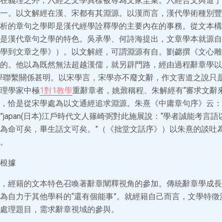
在義理之外，六經之文學異樣被尊為文家圭臬。六經合文與道于
一。以文解經在漢、宋都有其淵源。以漢而言，漢代學術種別豐
析的章句之學即是漢代經學詮釋學的主要內在的事務。從文本構
是漢代章句之學的特色。吳承學、何詩海提出，文章學本就源自
學到文章之學》）。以文解經，可謂淵源有自。劉勰撰《文心雕
的。他以為既然無法超越漢儒，就另辟門路，經由過程辭章學以
學聯繫關係甚明。以宋學言，宋學亦不廢文辭，作文害道之說只
理學家中極
1對1教學
重辭章者，姚鼐稱程、朱解經有“審求文辭
，恰是從宋學處為以文通經追求淵源。朱熹《中庸章句序》云：
japan(日本)江戶時代文人篠崎弼對此施展說：“學者誠能考言
為命可矣，畢生話文可矣。”（《拙堂文話序》）以朱熹的談吐為
。
根據
，經籍的文本特色召喚著辭章闡釋視角的參加。傳統辭章學成長
為自力于其他學科的“還有個能事”。就經籍自己而言，文學特徵
處理題目，需求辭章視域的參與。