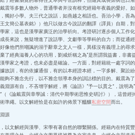
給了經書瀏覽的靠得住文本與今世訓釋，但隨其成長弊病也日漸
戴震等多數人物外，普通學者并沒有根究經籍年夜義的愛好。如
，獨好小學。夫三代之說話，如燕越之相語也。吾治小學，吾為
王文簡公墓表銘》）他只以做古今說話的翻譯（譯員）自期，對
學家，這也是漢學家廣泛的治學祈向。考證研討逐步個人工作化
成長來說，無疑增進了說話學、文獻學等學科的自力；而從通經
好像他們所嘲諷的溺于辭章之文人一樣，異樣沒有義理上的尋求
棄了經典滋養人心的功用，劉咸炘稱之為“是所謂我益書，非書益
漢學家之考證，也未必盡是確論。一方面，對經籍統一處字詞的
據故訓，有的依據通假，有的以本經證本經，一字多解、聚訟紛
能夠不雅念先行，以不雅念領導本身的訓詁標的目的。戴震為了推
義淵源有自，不吝增字解經，將《論語》“予一以貫之”，說明為“
省文”（《論戴震與章學誠：清代中期學術思惟史研討》），這曾經
術準繩。以文解經恰是在如許的佈景下醞釀
私密空間
而出。
淵源
，以文解經與漢學、宋學有著自然的聯繫關係。經籍內在特質豐