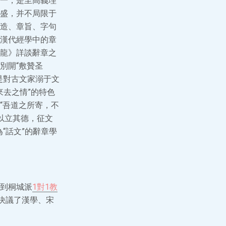
一，是至高義理
盛，并不局限于
造、章旨、字句
漢代經學中的章
龍》詳談辭章之
別開“敷贊圣
是對古文家溺于文
來去之情”的特色
“吾道之所寄，不
語以立其德，征文
“話文”的辭章學
到桐城派
1對1教
決議了漢學、宋