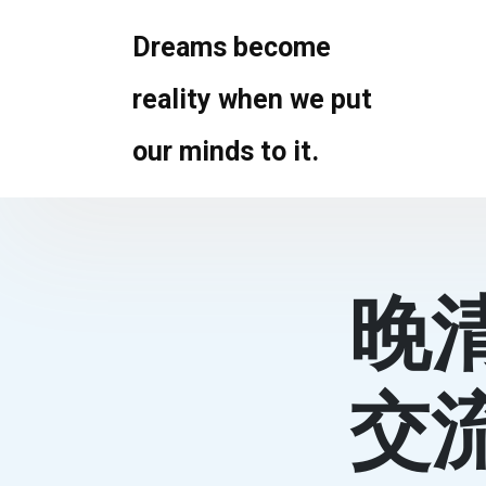
Skip
to
Dreams become
content
reality when we put
our minds to it.
晚
交