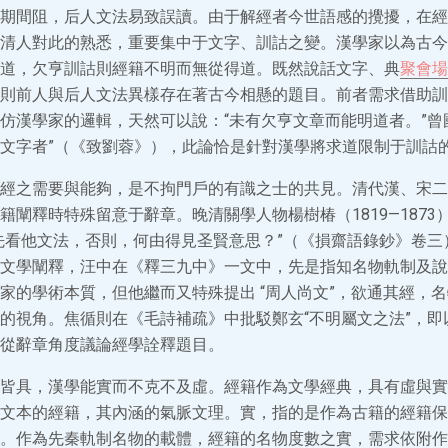
期間阻，后人文法易致誤讀。由于解經者今世語感的攪擾，在經
清人對此的熟悉，重要集中于文字、訓詁之變。漢學家以為古今
道，欠亨訓詁則經籍不明而無從得道。既然說話文字、典
聚會場
則前人與后人文法異樣存在著古今相懸的題目。前者需求借助訓
仿漢學家的邏輯，天然可以說：“未有欠亨文章而能明道者。”曾
文字者”（《致劉蓉》），此論恰是針對漢學將求道限制于訓詁
經之需要與能夠，是不拘門戶的有識之士的共見。清代漢、宋二
籍闡釋時特殊留意于辭章。晚清關學人物楊樹椿（1819—1873
先看他文法，否則，何由得見圣賢意思？”（《損齋語錄鈔》卷三
文學闡釋，汪中在《釋三九中》一文中，先是指知名物軌制及說
家的學術本質，但他繼而又特殊提出 “周人尚文”，欲通其經，
的視角。焦循則在《毛詩補疏》中批駁鄭玄“不明屬文之法”，即
從辭章角度議論經學詮釋題目。
皆具，漢學能實而不克不及虛。經籍作為文學經典，具有虛與實
文本的經籍，其內涵的氣脈文理。實，指的是作為古籍的經籍保
。作為先秦軌制名物的載體，經籍的名物度數之實，需求依附作為