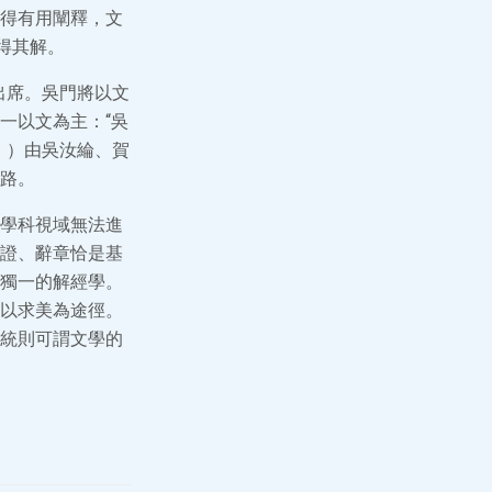
得有用闡釋，文
得其解。
出席。吳門將以文
一以文為主：“吳
》）由吳汝綸、賀
路。
學科視域無法進
證、辭章恰是基
獨一的解經學。
以求美為途徑。
統則可謂文學的