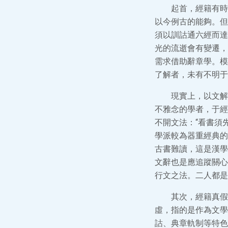
起首，經籍有時
以今例古的能夠。但
須以訓詁通六經而達
光的流逝會有變遷，
需求借助辭章學。模
了解者，未有不明于
現實上，以文解
不雅念的學者，于經
不開文法：“看書須
學派較為器重經典的
古書難讀，這是漢學
文辭也是應追蹤關心
行文之法。二人都是
其次，經籍真假
虛，指的是作為文學
詁、典章軌制等特色