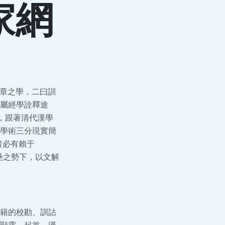
家網
文章之學，二曰訓
皆屬經學詮釋途
，跟著清代漢學
學術三分現實簡
者必有賴于
壘之勢下，以文解
籍的校勘、訓詁