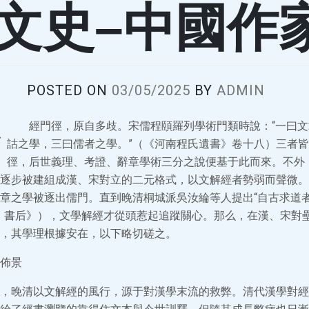
–文史–中國作
POSTED ON
03/05/2025
BY
ADMIN
經門徑，原自多歧。宋儒程頤羅列學術門類時說：“一曰
詁之學，三曰儒者之學。”（《河南程氏遺書》卷十八）三者
徑，后世義理、考證、辭章學術三分之說便基于此而來。不外
逐步被建組成漢、宋對立的二元格式，以文解經者勢弱而聲微。
章之學被逐出儒門。直到晚清桐城派吳汝綸等人提出“自古求道
〉書后》），文學解經才從頭惹起追蹤關心。那么，在漢、宋對
，其學理根據安在，以下略切磋之。
佈景
，晚清以文解經的風行，源于對漢學末流的救弊。清代漢學對經