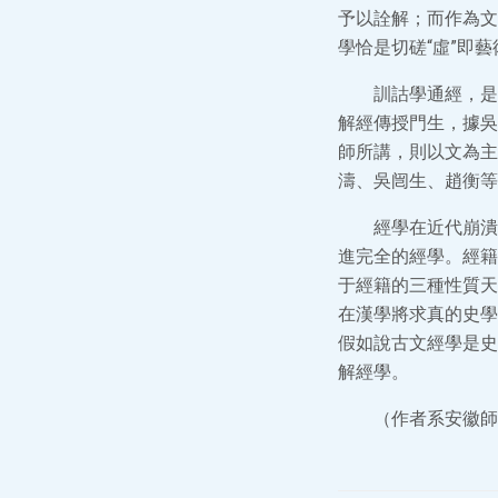
予以詮解；而作為文
學恰是切磋“虛”即
訓詁學通經，是
解經傳授門生，據吳
師所講，則以文為主
濤、吳闿生、趙衡等
經學在近代崩潰
進完全的經學。經籍
于經籍的三種性質天
在漢學將求真的史學
假如說古文經學是史
解經學。
（作者系安徽師