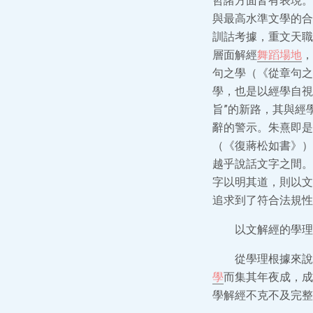
哲諸方面皆有表現。
與最高水準文學的合
訓詁考據，重文天職
層面解經
舞蹈場地
，
句之學（《從章句之
學，也是以經學自視
旨”的新路，其與經
辭的警示。朱熹即是
（《復蔣松如書》）
越乎說話文字之間。”
字以明其道，則以文
追求到了符合法規性
以文解經的學理
從學理根據來說
學
而集其年夜成，成
學解經不克不及完整