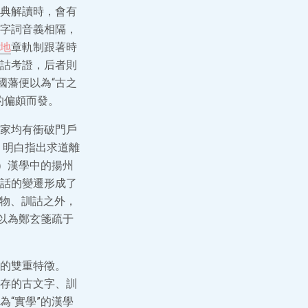
典解讀時，會有
字詞音義相隔，
地
章軌制跟著時
詁考證，后者則
國藩便以為“古之
的偏頗而發。
家均有衝破門戶
）明白指出求道離
）漢學中的揚州
話的變遷形成了
名物、訓詁之外，
以為鄭玄箋疏于
的雙重特徵。
存的古文字、訓
“實學”的漢學