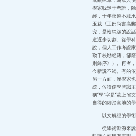
成績殊卓，為眾人供
學家耽迷于考證，除
經，于年夜道不敢承
玉裁《工部尚書高郵
究，是較純潔的說話
道逐步切割。從學科
說，個人工作考證家
勤于校勘經籍，卻廢
別錄序》）。再者，
今新說不竭。有的依
另一方面，漢學家也
統，佐證儒學智識主
稱“學”字是“蒙上
自得的腳踏實地的學
以文解經的學術
從學術淵源來說