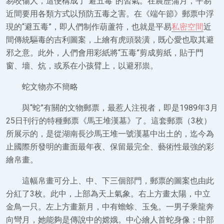
易咬傷人，這便構成了“避五毒”的習氣。在農歷蒲月，平易
近間要用各類方式以預防五毒之害。在《端午節》郵票中浮
現的“避五毒”，即人們制作葫蘆符，也就是平易
私密空間
近
間傳統驅毒的吉利圖案，上繪有虎頭裝潢，既心愛也取其避
邪之意。此外，人們會用彩紙將“五毒”剪成剪紙，貼于門
窗、墻、炕，或系在小孩臂上，以避邪祟。
蛇文物亦不簡略
與“蛇”有關的文物郵票，最惹人注視者，即是1989年3月
25日刊行的特種郵票《馬王堆漢墓》了。這套郵票（3枚）
所展示的，是從湖南長沙馬王堆一號漢墓中出土的，迄今為
止國際所發明的畫面最年夜、保留最完全、藝術性最強的彩
繪帛畫。
這幅帛畫可分上、中、下三個部門，郵票的圖案也由此
分紅了3枚。此中，上部為天上氣象。右上方畫太陽，中立
金鳥一只。左上方畫新月，中有蟾蜍、玉兔。一男子乘龍奔
向彎月，她能夠是傳說中的嫦娥。中心繪人首蛇身像；中部