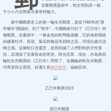
浩繁郵票題材中，蛇文明別具一格，
于小小六合間展示著奇特魅力。
新中國郵票史上的第一輪生肖郵票，是從1980年的“庚
申猴年”開端的。到了“蛇年”，中國郵政刊行了《己巳年》特
種郵票。在畫面中，一條金色的蛇彎曲成圓，它的身材環繞
糾纏著牡丹、荷花、菊花和梅花等四時之花，浮現出歲月流
轉之感。這條蛇口含靈芝，從而削減了人們對蛇的天性害
怕，且增加了安康長命的寄意。時光荏苒，現在，作為第四
輪蛇生肖郵票的《乙巳年》問世了。這幾輪的蛇生肖郵票，
均寄意祥云普照、好運久長
舞蹈教室
、福納百祥。
乙巳年郵票2025
癸巳年郵票