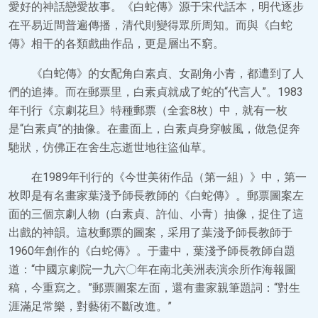
愛好的神話戀愛故事。《白蛇傳》源于宋代話本，明代逐步
在平易近間普遍傳播，清代則變得眾所周知。而與《白蛇
傳》相干的各類戲曲作品，更是層出不窮。
《白蛇傳》的女配角白素貞、女副角小青，都遭到了人
們的追捧。而在郵票里，白素貞就成了蛇的“代言人”。1983
年刊行《京劇花旦》特種郵票（全套8枚）中，就有一枚
是“白素貞”的抽像。在畫面上，白素貞身穿帔風，做急促奔
馳狀，仿佛正在舍生忘逝世地往盜仙草。
在1989年刊行的《今世美術作品（第一組）》中，第一
枚即是有名畫家葉淺予師長教師的《白蛇傳》。郵票圖案左
面的三個京劇人物（白素貞、許仙、小青）抽像，捉住了這
出戲的神韻。這枚郵票的圖案，采用了葉淺予師長教師于
1960年創作的《白蛇傳》。于畫中，葉淺予師長教師自題
道：“中國京劇院一九六〇年在南北美洲表演余所作海報圖
稿，今重寫之。”郵票圖案左面，還有畫家親筆題詞：“對生
涯滿足常樂，對藝術不斷改進。”