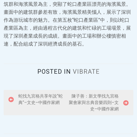
筑群和海濱風景為主，突顯了蛇口產業區漂亮的海濱風景。
畫面中的建筑群參差有致，海濱風景精美惱人，展示了深圳
作為游玩城市的魅力。在第五枚“蛇口產業區”中，則以蛇口
產業區為主，經由過程古代化的建筑和忙碌的工場場景，展
現了深圳產業成長的成績。畫面中的工場和辦公樓慎密相
連，配合組成了深圳經濟成長的基石。
POSTED IN
VIBRATE
P
蛇找九宮格共享年說“蛇
陳子善：新文學找九宮格
典”–文史–中國作家網
聚會家與古典音樂四則–文
o
史–中國作家網
s
t
n