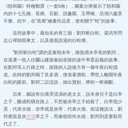
《頤和園》特種郵票（一套6枚），圖案分辨展示了頤和園
內的十七孔橋、長廊、石舫、諧趣園、玉帶橋、后湖六處景
不雅。此中，在“長廊”繪畫作品里，便有關于“蛇”的故事。
這些故事中，最知名的有三個：劉邦斬白蛇、梁武帝問
志公禪師因果文，以及後面說過的白蛇傳。
“劉邦斬白蛇”講的是秦朝末年，擔負泗水亭長的劉邦，
在逃運一批人往驪山建築秦始皇陵的途中率眾起義的故事。
在劉邦等人行路之時，探路的人說後方有一條年夜白蛇擋
道。此時的劉邦喝了良多酒，便借著酒勁，帶世人離開年夜
白蛇的眼前。劉邦二話沒說，抽出寶劍，將蛇一斬兩斷。
后來，聽說有位痛哭流涕的老太太，說本身兒子是白帝
之子，釀成蛇橫在路上，不想被赤帝之子給殺了。白帝指少
昊，代表水德，赤帝就是炎帝，代表火德。按這種說法，劉
邦應當是炎
交流
帝之子，而秦朝崇尚水德，劉邦則是要取而
代之了。