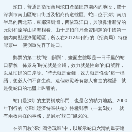
蛇口，普通是指招商局蛇口產業區范圍內的地段，屬于
深圳市南山區蛇口街道及招商街道轄區。蛇口位于深圳南頭
半島的西北部，東鄰深圳灣，西依珠江口，與噴鼻港新界的
元朗和流浮山隔海相看。由于是招商局全資開闢的中國第一
個內向型經濟開闢區，所以在2012年刊行的《招商局》特種
郵票中，便側重先容了蛇口。
郵票的第二枚“蛇口開闢”，畫面主體即是一日千里的蛇
口新貌，佈景為“時光就是金錢，效力就是性命”的口號牌，
以及忙碌的口岸等。“時光就是金錢，效力就是性命”這一標
語，想必人們不會生疏。這個鼓勵著有數人奮進的標語，就
是從蛇口的地盤上叫響的。
蛇口是深圳的主要構成部門，也是它的精力地點。2000
年刊行的《深圳經濟特區扶植》特種郵票（一套5枚），就
有兩枚內在的事務，是展示“蛇口”風采的。
在第四枚“深圳灣游玩區”中，以展示蛇口六灣的重要建