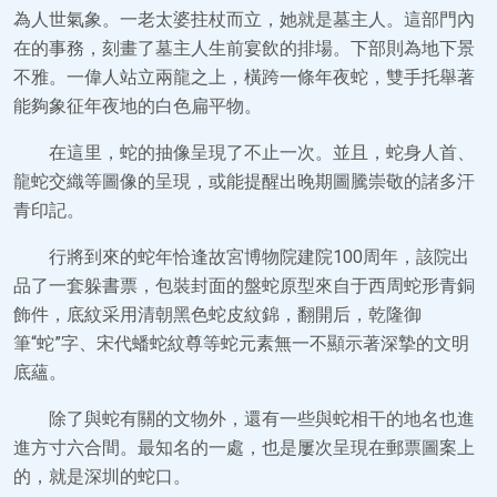
為人世氣象。一老太婆拄杖而立，她就是墓主人。這部門內
在的事務，刻畫了墓主人生前宴飲的排場。下部則為地下景
不雅。一偉人站立兩龍之上，橫跨一條年夜蛇，雙手托舉著
能夠象征年夜地的白色扁平物。
在這里，蛇的抽像呈現了不止一次。並且，蛇身人首、
龍蛇交織等圖像的呈現，或能提醒出晚期圖騰崇敬的諸多汗
青印記。
行將到來的蛇年恰逢故宮博物院建院100周年，該院出
品了一套躲書票，包裝封面的盤蛇原型來自于西周蛇形青銅
飾件，底紋采用清朝黑色蛇皮紋錦，翻開后，乾隆御
筆“蛇”字、宋代蟠蛇紋尊等蛇元素無一不顯示著深摯的文明
底蘊。
除了與蛇有關的文物外，還有一些與蛇相干的地名也進
進方寸六合間。最知名的一處，也是屢次呈現在郵票圖案上
的，就是深圳的蛇口。