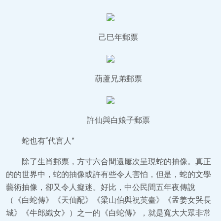
己巳年郵票
葫蘆兄弟郵票
許仙與白娘子郵票
蛇也有“代言人”
除了生肖郵票，方寸六合間還屢次呈現蛇的抽像。真正
的的世界中，蛇的抽像或許有些令人害怕，但是，蛇的文學
藝術抽像，卻又令人癡迷。好比，中公民間五年夜傳說
（《白蛇傳》《天仙配》《梁山伯與祝英臺》《孟姜女哭長
城》《牛郎織女》）之一的《白蛇傳》，就是寬大大眾非常