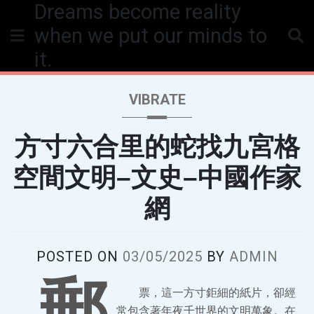
Dreams become reality
Skip
to
when we put our minds to
content
it.
VIBRATE
方寸六合里的蛇找九宮格
空間文明–文史–中國作家
網
POSTED ON
03/05/2025
BY
ADMIN
郵
票，這一方寸鉅細的紙片，卻經
常包含著年夜千世界的文明萬象。在