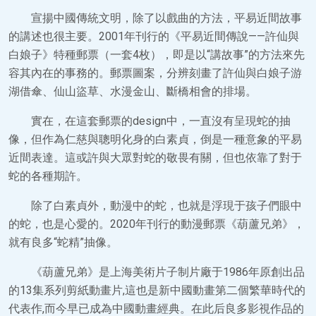
宣揚中國傳統文明，除了以戲曲的方法，平易近間故事
的講述也很主要。2001年刊行的《平易近間傳說——許仙與
白娘子》特種郵票（一套4枚），即是以“講故事”的方法來先
容其內在的事務的。郵票圖案，分辨刻畫了許仙與白娘子游
湖借傘、仙山盜草、水漫金山、斷橋相會的排場。
實在，在這套郵票的design中，一直沒有呈現蛇的抽
像，但作為仁慈與聰明化身的白素貞，倒是一種意象的平易
近間表達。這或許與大眾對蛇的敬畏有關，但也依靠了對于
蛇的各種期許。
除了白素貞外，動漫中的蛇，也就是浮現于孩子們眼中
的蛇，也是心愛的。2020年刊行的動漫郵票《葫蘆兄弟》，
就有良多“蛇精”抽像。
《葫蘆兄弟》是上海美術片子制片廠于1986年原創出品
的13集系列剪紙動畫片,這也是新中國動畫第二個繁華時代的
代表作,而今早已成為中國動畫經典。在此后良多影視作品的