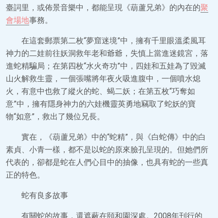
臺詞里，或佈景音樂中，都能呈現《葫蘆兄弟》的內在的
聚
會場地
事務。
在這套郵票第二枚“夢窟迷境”中，擁有千里眼溫柔風耳
神力的二娃前往妖洞救年老和爺爺，失慎上當進迷鏡宮，落
進蛇精騙局；在第四枚“水火奇功”中，四娃和五娃為了毀滅
山火解救生靈，一個張嘴將年夜火吸進腹中，一個噴水熄
火，有意中也救了縱火的蛇、蝎二妖；在第五枚“巧奪如
意”中，擁有隱身神力的六娃機靈英勇地竊取了蛇妖的寶
物“如意”，救出了幾位兄長。
實在，《葫蘆兄弟》中的“蛇精”，與《白蛇傳》中的白
素貞、小青一樣，都不是以蛇的原來臉孔呈現的。但她們所
代表的，卻都是蛇在人們心目中的抽像，也具有蛇的一些真
正的特色。
蛇有良多故事
有關蛇的故事，還遮蔽在頤和園深處。2008年刊行的