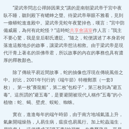
“梁武帝問志公禪師因果文”講的是南朝梁武帝于宮中夜
臥不睡，聽到殿下有蟋蟀之聲。待梁武帝舉眼不雅看，見到
一條蟒蛇進進殿中。梁武帝見蛇年夜驚掉色，嘆言：“宮中防
備威嚴，為何有此蛇怪？”這時蛇
共享會議室
作人言：“我主
不要心驚，我是皇后郗氏遭貶。”隨之，蛇便講述了本身若何
落進這般地步的啟事，讓梁武帝想法相救。由于梁武帝是現
代汗青上著名的崇佛帝君，所以故事的內在的事務也具有濃
厚的釋教顏色。
除了傳統平易近間故事，蛇的抽像也浮現在傳統風俗之
中。好比，2001年刊行的《端午節》特種郵票（一套3
枚）。第一枚“賽龍船”，第二枚“包粽子”，第三枚則為“避五
毒”。這所謂的“避五毒”，是要避開被現代人稱作“五毒”的小
植物：蛇、蝎、壁虎、蜈蚣、蜘蛛。
實在，進進每年的端午時節，由于南方地域氣溫上升，
氣象開端燥熱，人易生病，瘟疫也易風行。加上蛇蟲滋生，