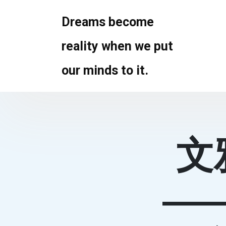
Skip
to
Dreams become
content
reality when we put
our minds to it.
文
—