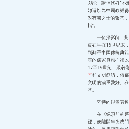
與能，講信修好”不
姆遜以為中國政權得
對有識之士的報答，
指”。
一位攝影師，對
實在早在16世紀末
到翻譯中國傳統典籍
表的儒家典籍不竭以
17至19世紀，跟
室
和文明範疇，傳佈
文明的濃重愛好。在
基。
奇特的視覺表達
在《鏡頭前的舊
徑，便離開年夜成門