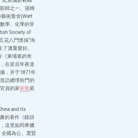
光家、紀實攝影範疇
影師之一。湯姆
術黌舍(Watt
與低級數學、化學的常
ociety of
五花八門懷揣“淘
生了濃重愛好。
作《柬埔寨的奇
噴鼻港，在皇后年夜道
，并于1871年
造訪總理衙門的
官員的家
家教
庭
 and Its
8年出書的著作《鏡頭
，這里如同希臘
，全國為公。選賢