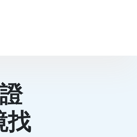
為證
鏡找