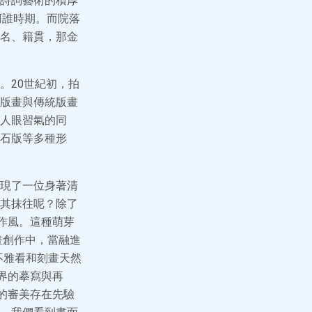
詩詞藝術的積厚
阿誰時期。而院落
名、籍貫，那金
。20世紀初，拍
版畫與傳統版畫
人眼習氣的同
石版等多種形
現了一位身著清
其抹往呢？除了
作風。這種萌芽
畫創作中，當融進
一種不雅看和刻畫天然
界的摹寫與再
的審美存在先驗