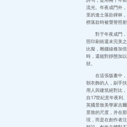
詩句，是用兩千年前
流光。年夜成門外，
里的進士落款碑林，
榜落款時被聲譽照射
對于年夜成門，
照印刷術還未完美之
比擬，雕鏤線條加倍
時，還能對靜態加以
狀。
在這張版畫中，
朝衣飾的人，副手扶
用人與建筑絕對比，
自17世紀意年夜利
英國景致美學家吉爾（W
景致的尺度，并在那
現，而是在創作者注