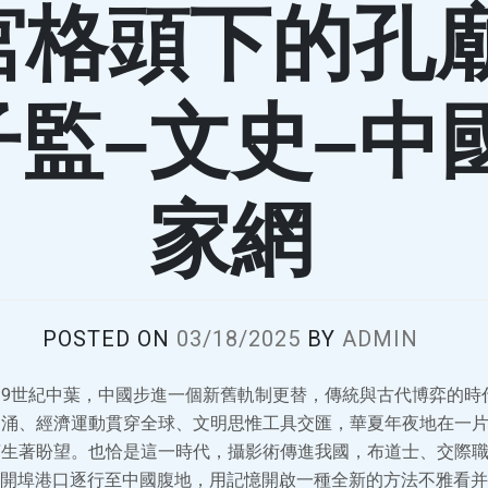
宮格頭下的孔
子監–文史–中
家網
POSTED ON
03/18/2025
BY
ADMIN
9世紀中葉，中國步進一個新舊軌制更替，傳統與古代博弈的時
云涌、經濟運動貫穿全球、文明思惟工具交匯，華夏年夜地在一
萌生著盼望。也恰是這一時代，攝影術傳進我國，布道士、交際
開埠港口逐行至中國腹地，用記憶開啟一種全新的方法不雅看并