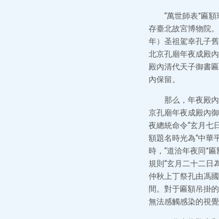
“萬世師表”匾
存臺北故宮博物院。
年）圣祖駕幸孔子舊
北京孔廟年夜成殿內
殿內清代天子御書匾
內保留。
那么，年夜殿內
京孔廟年夜成殿內御
夜總統命令“玄月七
額題名時光為“中華
時，“道洽年夜同”
規則“玄月二十二日
仲秋上丁祭孔由馮國
間。對于匾額吊掛的
無法感觸感染的視覺