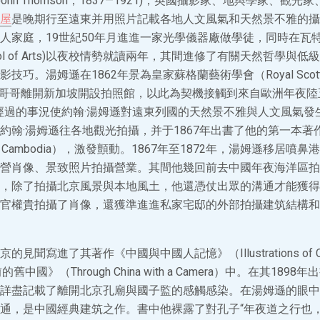
 (John Thomson，1837—1921)，英國攝影家、地輿學家、觀
屋
是晚期行至遠東并用照片記載各地人文風氣和天然景不雅的攝
人家庭，19世紀50年月進進一家光學儀器廠做學徒，同時在瓦特藝
and School of Arts)以夜校情勢就讀兩年，其間進修了有關天然哲學
。湯姆遜在1862年景為皇家蘇格蘭藝術學會（Royal Scottish S
，隨哥哥離開新加坡開設拍照館，以此為契機接觸到來自歐洲年夜陸
經過的事況使約翰·湯姆遜對遠東列國的天然景不雅與人文風氣發
約翰·湯姆遜往各地觀光拍攝，并于1867年出書了他的第一本著
es of Cambodia），激發顫動。1867年至1872年，湯姆遜移居
營肖像、景致照片拍攝營業。其間他幾回前去中國年夜海洋區拍攝
，除了拍攝北京風景與本地風土，他還憑仗出眾的溝通才能獲得
官權貴拍攝了肖像，還獲準進進私家宅邸的外部拍攝建筑結構和
聞寫進了其著作《中國與中國人記憶》（Illustrations of China
的舊中國》（Through China with a Camera）中。在其189
詳盡記載了離開北京孔廟與國子監的感觸感染。在湯姆遜的眼中
通，是中國經典建筑之作。書中他裸露了對孔子“年夜道之行也