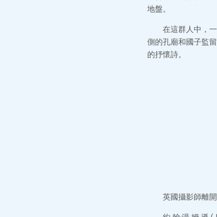
地盤。
在這群人中，一
側的孔廟和國子監留
的抒懷詩。
英國攝影師離開