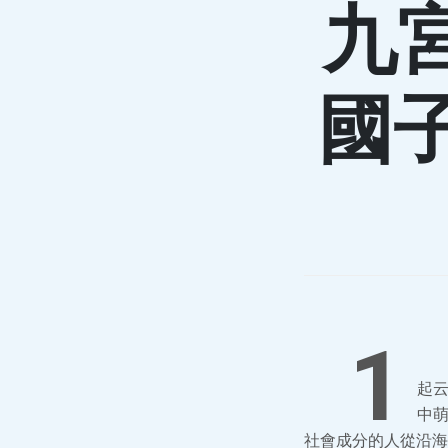
九
國
1
起
中
社會成分的人從沿海