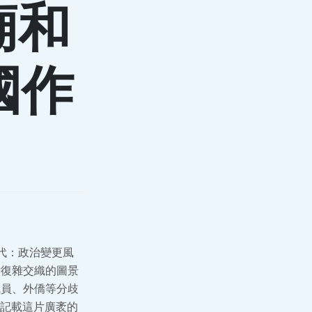
廟和
國作
代：政治變更風
片復雜交織的圖景
職員、外僑等分歧
記載這片廣袤的