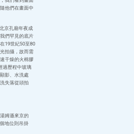
，我們看到畫面
隨他們在畫面中
拍攝北京孔廟年夜成
我們罕見的底片
9世紀50至80
光拍攝，故而需
速干燥的火棉膠
經過歷程中玻璃
顯影、水洗處
洗失落從頭拍
湯姆遜來京的
這個地位則吊掛