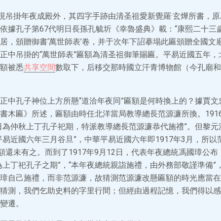
額現吊掛年夜成殿外，其四字手跡由清圣祖愛新覺羅·玄燁所書，
依據孔子第67代明日長孫孔毓圻《幸魯盛典》載：“康熙二十三歲
居，頒贈御書‘萬世師表’卷，并于次年下詔摹塌此匾頒贈全國文
正中吊掛的“萬世師表”匾額為清圣祖御筆賜匾。平易近國五年，
額被悉
共享空間
數取下，后移交那時國立汗青博物館（今孔廟和
正中孔子神位上方所懸“道洽年夜同”匾額是何時換上的？據賈文
書木匾》所述，匾額由時任北洋當局教導總長范源濂所換。191
日為仲秋上丁孔子祀期，特派教導總長范源濂恭代施禮”。但黎元洪
平易近國六年三月谷旦”，中華平易近國六年即1917年3月，所以
匾額還未有之。而到了1917年9月12日，代表年夜總統馮國璋公
為上丁祀孔子之期”，“本年夜總統親詣施禮，由外務部敬謹準備”，
璋自己施禮，而非范源濂，故猜測范源濂改懸匾額的時光應當在19
猜測，我們乞助史料的字里行間；但經由過程記憶，我們得以感
變遷。