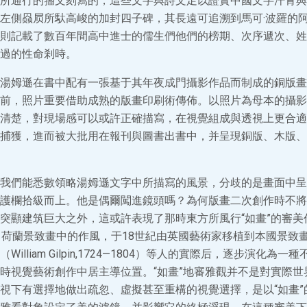
所通行的籀文刻寫的，這些文字與詩文足以證實中國文字汗青與
左側赑屃所馱高峻的加封四子碑，其長遠可追溯到馬可·波羅的
則記載了數百年間高中進士的儒生們他們的榜期、次序遞次、姓
過的性命剎時。
湯姆遜在書中配有一張基于其年夜成門攝影作品而制成的銅版畫
前，照片重要借助成熟的版畫印刷術傳佈。以照片為母本的攝影
清楚，對現場感可以或許正確描寫，在視覺組成與透視上更合適
捕獲，進而被大批用在報刊與圖書出書中，并呈現銅版、木版、
我們能悉數領略湯姆遜文字中所描寫的風景，分歧的是畫面中呈
護欄拾級而上。他是偶爾闖進鏡頭嗎？為何版畫二次創作時不將
突顯建筑巨大之外，這或許表現了那時東方所風行“如畫”的審美
、荷蘭景致畫中的作風，于18世紀由英國藝術家移植到本國景致
illiam Gilpin,1724—1804）等人的實際后，逐步演化為
時視覺藝術創作中居主導位置。“如畫”地審雅觀并不是對實際世
視下有選擇地做出疏忽、虛擬甚至重構的視覺選擇，是以“如畫”