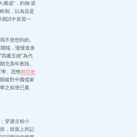
構成”，約翰·湯
軌制，以為這是
舉測試中首屈一
我不曾想到的。
文開端，慢慢進進
四書五經”為代
開北美年夜陸。
哲學、思惟
舞蹈教
階級對中國儒家
華之前便已奠
：穿過古柏小
鼓，鼓面上所記