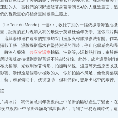
雅看對象設定了美的濾鏡，并影響它的終極浮現。在這種審美下
運動的人，當我們的視野追隨著身著清朝長衫的人進進畫面，追
們的視覺重心終極會重回被攝主體上。
Le Tour du Monde）一書中，收錄了別的一幅依據湯姆遜
畫，記憶的底片現加入我的最愛于英國杜倫年夜學。這張底片與
，這與湯姆遜在遠東的拍攝均采用濕版火棉膠攝影法有關。作為在1
攝影工藝，濕版攝影需求在堅持潮濕的同時，停止化學感光和曝
，將涂布藥液、
共享會議室
拍攝、沖刷等步調趁熱打鐵，由於疾
所以濕版從拍攝到定影普通不跨越5分鐘。此外，成片還受制作
布火棉膠、光敏劑附著情形，拍攝時間線、溫度等天然原因以及
影響。湯姆遜是個尋求極致的人，假如拍攝不滿足，他會將藥膜
工藝，雖雇傭助手、伕役協助，但我們仍可想象出此中的艱苦。
謎
片與照片，我們留意到年夜殿內正中吊掛的匾額產生了變更：在
廟年夜成殿內正中吊掛匾額為“萬世師表”，而到了平易近國時代，
。