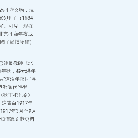
原為孔府文物，現
次甲子（1684
廟”。可見，現在
北京孔廟年夜成
國子監博物館）
忠師長教師《北
6年秋，黎元洪年
“道洽年夜同”匾
范源濂代施禮
布《秋丁祀孔令》
這表白1917年
17年3月至9月
知僅靠文獻史料