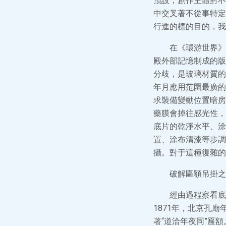
預設，創作主體對不
中交叉著不從事特定
行進的標的目的，我
在《環游世界》（
殿外部記憶制成的版
分歧，是玻璃材質的
年月應用范圍最廣的
求裝備變動位置暗房
藥膜會掉往感光性，
底片的乾淨水平、涂
置、涂布清漆等步調
攝。對于這種復雜的
破解匾額吊掛之
經由過程察看底
1871年，北京孔
著“道洽年夜同”匾額