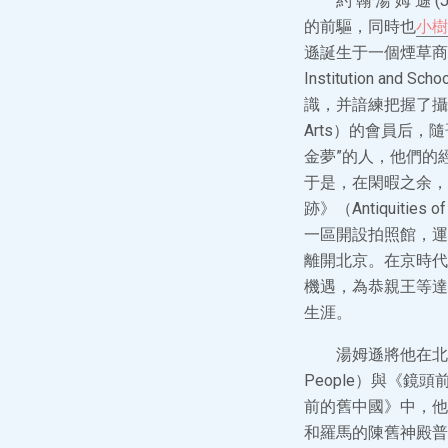
約 翰·湯 姆 遜
的前驅，同時也
小樹
遜誕生于一個煙草商
Institution 
識，并諳練把握了攝影技巧
Arts）的會員后
金夢”的人，他們的
于是，在閑暇之余，
跡》（Antiquiti
一區開設拍照館，運
離開北京。在京時代
機遇，為恭親王等達
生涯。
湯姆遜將他在北京的見
People）與《鏡頭前
前的舊中國》中，他
和羅馬的陳舊神殿普