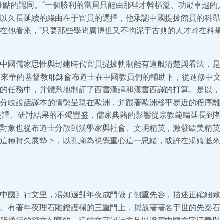
雅點的認同。“一個勝利的當局只能由那些才幹橫溢、功勛卓越的人
以久長延續的緣由在于官員的選擇，他承認中國提拔館員的科舉
在他看來，“只要那些學問廣博但又不拘泥于古典的人才幹在科
中國儒家思惟與封建時代官員提拔軌制能有這般清楚與看法，是
，來華的基督教耶穌會布道士在中國教員們的輔助下，從進修中
的任務中，并體系地制訂了西書漢譯和漢書西譯的打算。是以，“
分歧說話譯本的情勢呈現在歐洲，并跟著歐洲移平易近的程序離
著翻譯、研討結果的不竭豐盛，儒家典籍的影響從宗教範疇延長到
對象也從布道士分散到漢學家與社會、文明精英，激發歐美精英
這種持久展墊下，以孔廟為視覺重心這一思緒，或許在湯姆遜來
中國》行文里，湯姆遜對年夜成門做了側重先容，描述正確細致
。有著年夜理石雕鏤護欄的三重門上，擺放著著名于世的先秦石