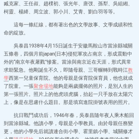
臧克家、王任叔、趙樸初、張光年、唐弢、孫犁、吳組緗、
柯靈、楊絳、周立波、郭小川、艾青、劉白羽等等。
這每一條紅線，都有著出色的文學故事、文學成績和性
命的綻放。
吳泰昌1938年4月15日誕生于安徽馬鞍山市當涂縣城關
五條巷，四個月前japan(日本)侵犯軍攻占南京，形成震動中
外的“南京年夜屠戮”慘案。當涂與南京近在天涯，形式異常
求助緊急。他剛誕生不久，即隨母親、三哥輾轉到戰時江
教
學
西第一兒童保育院。他的母親是保育院保育員，他也就成
了院童。一張
聚會場地
能夠是兩歲擺佈的照片，是別人生的
第一張照片。照片上的他虎頭虎腦，抬起一只手放在太陽穴
上，像是在思慮什么題目。那是填寫進院掛號表用的照片。
抗日戰鬥成功后，1946年春，吳泰昌隨年夜人乘木船回
到當涂縣城。他讀小學，母親是小學教員。由於母親任務變
更，他的小學先后就讀連合街小學、霍里鎮小學、城關修才