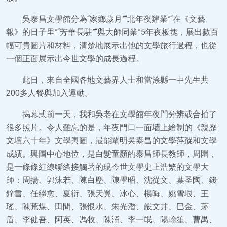
吳泰昌文學館分為“家鄉歲月”“北年夜肄業”“在《文藝
報》的日子里”“芳華長駐”“與大師同業”5年夜板塊，展出數百
幅可貴圖片和材料，清楚地展示出他的文學旅行過程，也從
一個正面展示出今世文學的成長過程。
此日，來自全國各地文藝界人士和當涂縣一中先生共
200多人餐與加入運動。
揭幕式前一天，我和吳老在文學館年夜門分辨或合拍了
很多照片。令人難忘的是，年夜門口一面墻上繪制的《親歷
文壇六十年》文學輿圖，最能闡明吳泰昌的文學萍蹤和文學
成績。輿圖中心地位，是白髮童顏的泰昌師長教師，周圍，
是一條條紅線聯絡接觸著的現今世文學史上浩繁的文學大
師：周揚、郭沫若、陳白塵、陳學昭、沈從文、葉圣陶、錢
鐘書、任繼愈、夏衍、張天翼、冰心、楊晦、姚雪垠、王
瑤、陳荒煤、田間、張恨水、朱光潛、嚴文井、巴金、茅
盾、李健吾、阿英、馮牧、陳涌、李一氓、陽翰笙、曹禺、