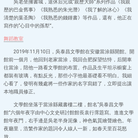
吳老坐擁書城，退休后完成“親歷大師”系列作品《我親
歷的巴金舊事》《我熟悉的朱光潛》《我了解的冰心》《我
清楚的葉圣陶》《我熟悉的錢鍾書》等作品，還有，他正在
寫作的“心目中的孫犁”。
舞蹈教室
2019年11月10日，吳泰昌文學館在安徽當涂縣開館。開
館前一個月，他回到老家當涂，我回合肥探望怙恃，后開車
往當涂，陪他一路看文學館的布置。作品及生平坦示櫥窗上
都裝有玻璃，有點反光，那些小字他最基礎看不明白。我細
心看了，發明有幾處將一些作家的名字寫錯了，立即提出讓
本地職員修正。
文學館坐落于當涂縣藏書樓二樓，館名“吳泰昌文學
館”六個年夜字由中心文史研討館館長袁行霈題寫。進進文學
館年夜門，右手邊是吳老半身泥像，神色氣質繪聲繪色。年
夜廳里，浩繁作家的題詞令人線人一新，如春天里百花怒
放。