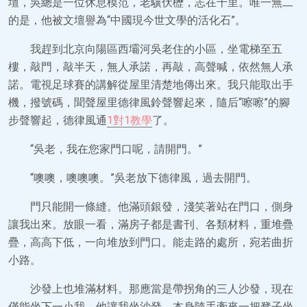
壇，吳總是一位休息模范，老驥伏櫪，志在千里。唯一無二
的是，他被文壇譽為“中國現今世文學的活化石”。
我趕到北京向陽區西壩河吳老住的小區，坐電梯至五
樓，敲門，敲半天，無人承諾，再敲，高聲喊，依然無人承
諾。電視足球賽的講解從屋里清楚地傳出來。我只能取出手
機，撥號碼，聞聲屋里德律風鈴聲響起來，隨后“嚓嚓”的腳
步聲響起，德律風通
1對1教學
了。
“吳老，我在您家門口呢，請開門。”
“噢噢，噢噢噢。”吳老放下德律風，過去開門。
門只能開一條縫。他滿頭銀發，淺笑著站在門口，側身
讓我出來。放眼一看，滿房子都是書刊、各類材料，重堆疊
疊，高高下低，一向堆放到門口。能走路的處所，宛若曲折
小路。
沙發上也堆滿材料。那應當是帶拐角的三人沙發，現在
僅能坐下一小我。他讓我坐沙發，本身隨手牽來一把凳子坐