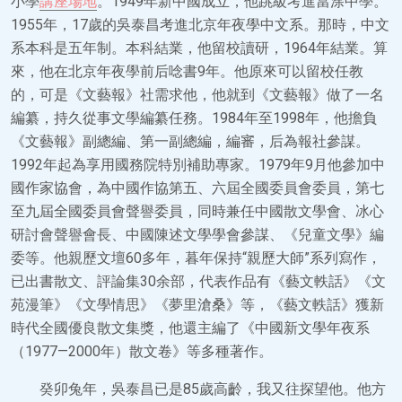
小學
講座場地
。1949年新中國成立，他跳級考進當涂中學。
1955年，17歲的吳泰昌考進北京年夜學中文系。那時，中文
系本科是五年制。本科結業，他留校讀研，1964年結業。算
來，他在北京年夜學前后唸書9年。他原來可以留校任教
的，可是《文藝報》社需求他，他就到《文藝報》做了一名
編纂，持久從事文學編纂任務。1984年至1998年，他擔負
《文藝報》副總編、第一副總編，編審，后為報社參謀。
1992年起為享用國務院特別補助專家。1979年9月他參加中
國作家協會，為中國作協第五、六屆全國委員會委員，第七
至九屆全國委員會聲譽委員，同時兼任中國散文學會、冰心
研討會聲譽會長、中國陳述文學學會參謀、《兒童文學》編
委等。他親歷文壇60多年，暮年保持“親歷大師”系列寫作，
已出書散文、評論集30余部，代表作品有《藝文軼話》《文
苑漫筆》《文學情思》《夢里滄桑》等，《藝文軼話》獲新
時代全國優良散文集獎，他還主編了《中國新文學年夜系
（1977—2000年）散文卷》等多種著作。
癸卯兔年，吳泰昌已是85歲高齡，我又往探望他。他方