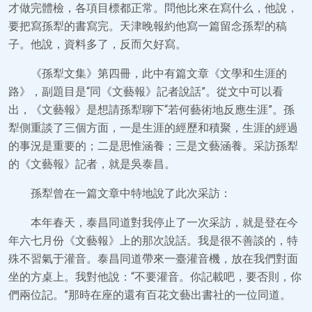
才做完體檢，各項目標都正常。問他比來在寫什么，他說，
要把寫孫犁的書寫完。天津晚報約他寫一篇留念孫犁的稿
子。他說，資料多了，反而欠好寫。
《孫犁文集》第四冊，此中有篇文章《文學和生涯的
路》，副題目是“同《文藝報》記者說話”。從文中可以看
出，《文藝報》是想請孫犁聊下“若何藝術地反應生涯”。孫
犁側重談了三個方面，一是生涯的經歷和積聚，生涯的經過
的事況是重要的；二是思惟涵養；三是文藝涵養。采訪孫犁
的《文藝報》記者，就是吳泰昌。
孫犁曾在一篇文章中特地說了此次采訪：
本年春天，泰昌同道對我停止了一次采訪，就是登在今
年六七月份《文藝報》上的那次說話。我是很不善談的，特
殊不習氣于灌音。泰昌同道帶來一臺灌音機，放在我們對面
坐的方桌上。我對他說：“不要灌音。你記載吧，要否則，你
們兩位記。”那時在座的還有百花文藝出書社的一位同道。