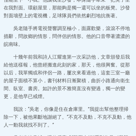
在我對面。環顧屋里，那能夠是獨一還可以坐的板凳。沙發
對面墻壁上的電視機，足球隊員們依然劇烈地抗衡著。
吳老隨手將電視聲響調至極小，面露歡樂，滾滾不停地
措辭，問故鄉的情形，問伴侶的情形。他的口音帶著濃濃的
皖南味。
十幾年前我和詩人江耀進第一次采訪他，文章頒發后我
給他送樣報，他曾經搬進此刻的家，那天，他很興奮。從那
以后，我單獨或和伴侶一路，屢次來看過他，這套三室一廳
的屋子面積不算小，書刊材料日漸聚積，曲折小路通向衛生
間、臥室、書房。如許的景不雅簡直沒有變過，獨一的變
更，是他早已戒煙。
我說：“吳老，你像是住在倉庫里。”我提出幫他整理掃
除一下，被他果斷地謝絕了。“不克不及動，不克不及動，他
人一動我就找不到了。”