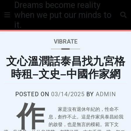
Dreams become reality
Skip
to
when we put our minds to
content
it.
VIBRATE
文心溫潤話泰昌找九宮格
時租–文史–中國作家網
POSTED ON
03/14/2025
BY
ADMIN
作
家是沒有退休年紀的，性命不
息，創作不止。這是作家吳泰昌給我
的啟發，也是無言的模範。當下文