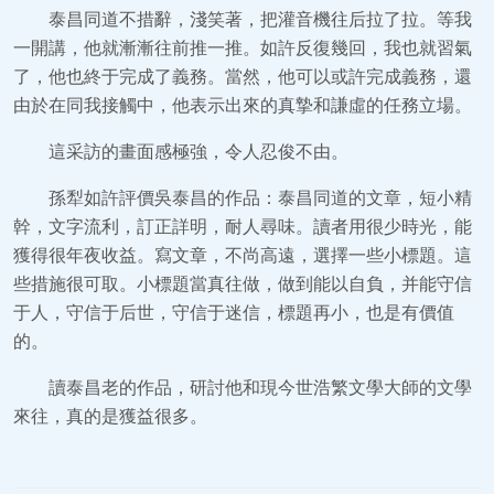
泰昌同道不措辭，淺笑著，把灌音機往后拉了拉。等我
一開講，他就漸漸往前推一推。如許反復幾回，我也就習氣
了，他也終于完成了義務。當然，他可以或許完成義務，還
由於在同我接觸中，他表示出來的真摯和謙虛的任務立場。
這采訪的畫面感極強，令人忍俊不由。
孫犁如許評價吳泰昌的作品：泰昌同道的文章，短小精
幹，文字流利，訂正詳明，耐人尋味。讀者用很少時光，能
獲得很年夜收益。寫文章，不尚高遠，選擇一些小標題。這
些措施很可取。小標題當真往做，做到能以自負，并能守信
于人，守信于后世，守信于迷信，標題再小，也是有價值
的。
讀泰昌老的作品，研討他和現今世浩繁文學大師的文學
來往，真的是獲益很多。