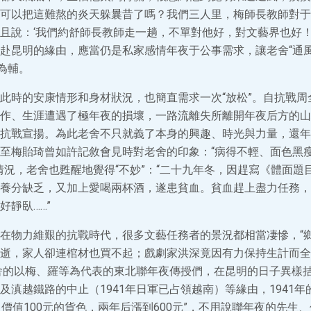
可以把這難熬的炎天躲曩昔了嗎？我們三人里，梅師長教師對于
且說：‘我們約舒師長教師走一趟，不單對他好，對文藝界也好！’
赴昆明的緣由，應當仍是私家感情年夜于公事需求，讓老舍“通風
為輔。
此時的安康情形和身材狀況，也簡直需求一次“放松”。自抗戰周
作、生涯遭遇了極年夜的損壞，一路流離失所離開年夜后方的山
抗戰宣揚。為此老舍不只就義了本身的興趣、時光與力量，還年
至梅貽琦曾如許記敘會見時對老舍的印象：“病得不輕、面色黑
情況，老舍也甦醒地覺得“不妙”：“二十九年冬，因趕寫《體面題
養分缺乏，又加上愛喝兩杯酒，遂患貧血。貧血趕上盡力任務，
好靜臥……”
在物力維艱的抗戰時代，很多文藝任務者的景況都相當凄慘，“鄉
逝，家人卻連棺材也買不起；戲劇家洪深竟因有力保持生計而全
舍的以梅、羅等為代表的東北聯年夜傳授們，在昆明的日子異樣
及滇越鐵路的中止（1941年日軍已占領越南）等緣由，1941
6月價值100元的貨色，兩年后漲到600元”，不用說聯年夜的先生