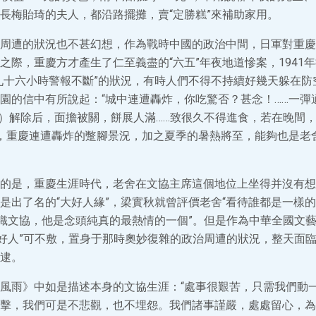
長梅貽琦的夫人，都沿路擺攤，賣“定勝糕”來補助家用。
周遭的狀況也不甚幻想，作為戰時中國的政治中間，日軍對重慶
際，重慶方才產生了仁至義盡的“六五”年夜地道慘案，1941年8
九十六小時警報不斷”的狀況，有時人們不得不持續好幾天躲在防
園的信中有所說起：“城中連遭轟炸，你吃驚否？甚念！……一彈
警報）解除后，面擔被關，餅展人滿……致很久不得進食，若在晚間
來，重慶連遭轟炸的蹩腳景況，加之夏季的暑熱將至，能夠也是老
的是，重慶生涯時代，老舍在文協主席這個地位上坐得并沒有想
是出了名的“大好人緣”，梁實秋就曾評價老舍“看待誰都是一樣
組織文協，他是念頭純真的最熱情的一個”。但是作為中華全國文藝
大好人”可不敷，置身于那時奧妙復雜的政治周遭的狀況，整天面
逮。
風雨》中如是描述本身的文協生涯：“處事很艱苦，只需我們動
擊，我們可是不悲觀，也不埋怨。我們諸事謹嚴，處處留心，為