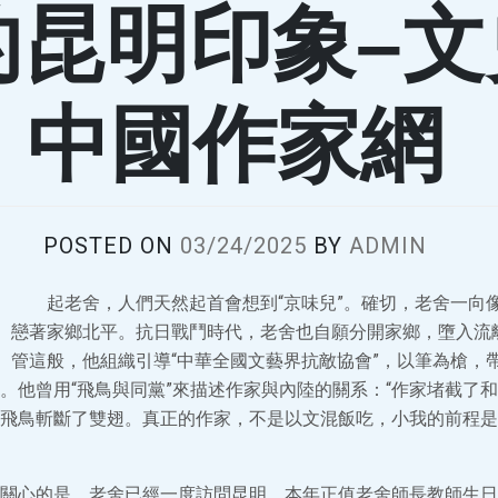
的昆明印象–文
中國作家網
POSTED ON
03/24/2025
BY
ADMIN
起老舍，人們天然起首會想到“京味兒”。確切，老舍一向
戀著家鄉北平。抗日戰鬥時代，老舍也自願分開家鄉，墮入流
管這般，他組織引導“中華全國文藝界抗敵協會”，以筆為槍，帶
。他曾用“飛鳥與同黨”來描述作家與內陸的關系：“作家堵截了
飛鳥斬斷了雙翅。真正的作家，不是以文混飯吃，小我的前程是
關心的是，老舍已經一度訪問昆明。本年正值老舍師長教師生日1