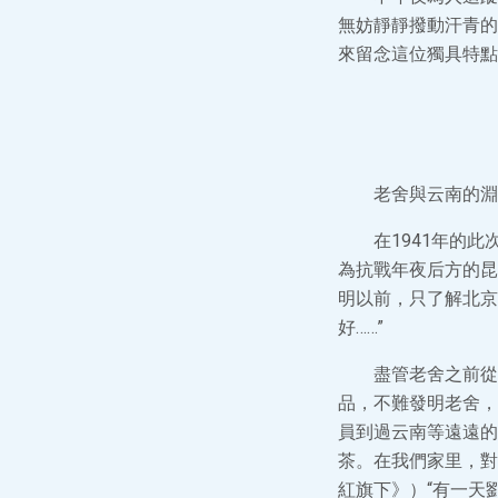
無妨靜靜撥動汗青的
來留念這位獨具特點
老舍與云南的淵
在1941年的
為抗戰年夜后方的昆
明以前，只了解北京
好……”
盡管老舍之前從
品，不難發明老舍，
員到過云南等遠遠的
茶。在我們家里，對
紅旗下》）“有一天