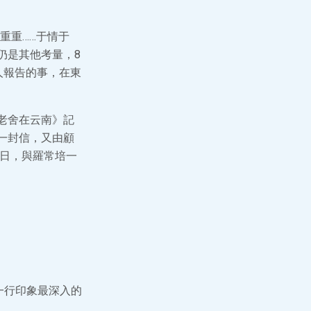
重重……于情于
仍是其他考量，8
人報告的事，在東
老舍在云南》記
了一封信，又由顧
6日，與羅常培一
一行印象最深入的