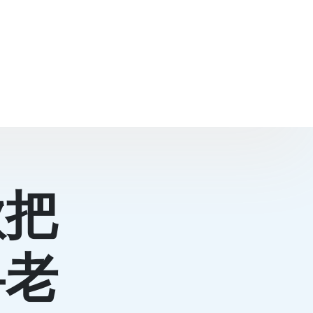
欲把
—老