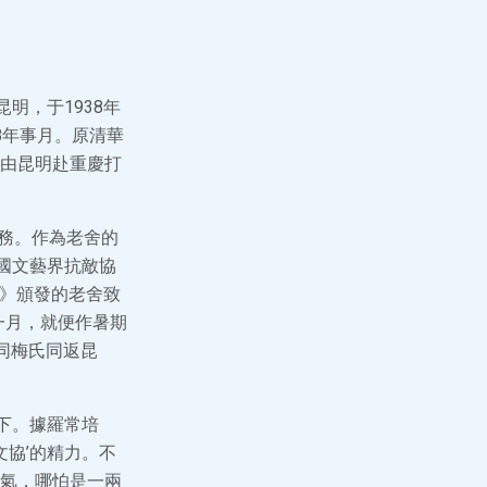
明，于1938年
8年事月。原清華
由昆明赴重慶打
校務。作為老舍的
國文藝界抗敵協
報》頒發的老舍致
一月，就便作暑期
同梅氏同返昆
下。據羅常培
文協’的精力。不
氣，哪怕是一兩