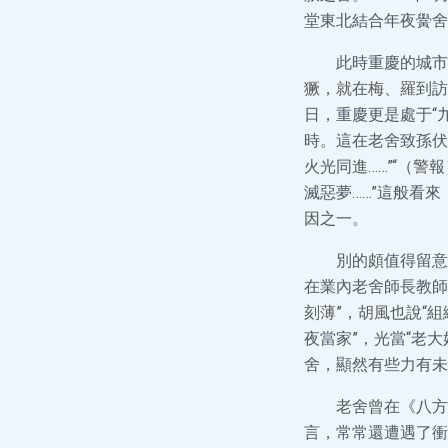
堂東北結合年夜黌舍
此時重慶的城市
獗，就在梅、羅到訪之
日，重慶更是處于“
時。這在老舍致孫伏
火光同進……”“（
滅惡夢……”這般看
因之一。
別的頗值得留意
在業內老舍師長教師
刻薄”，胡風也說“
夜當家”，光當“老
舍，顯然有些力有未
老舍曾在《八方
言，常常還遭遇了衝