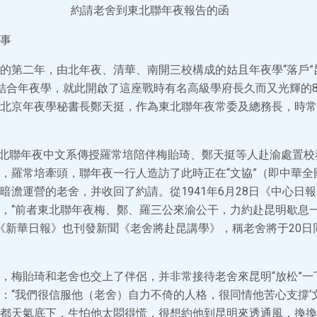
約請老舍到東北聯年夜報告的函
事
的第二年，由北年夜、清華、南開三校構成的姑且年夜學“落戶”昆
結合年夜學，就此開啟了這座戰時有名高級學府長久而又光輝的
北京年夜學秘書長鄭天挺，作為東北聯年夜常委及總務長，時常
，東北聯年夜中文系傳授羅常培陪伴梅貽琦、鄭天挺等人赴渝處置
，羅常培牽頭，聯年夜一行人造訪了此時正在“文協”（即中華全
暗澹運營的老舍，并收回了約請。從1941年6月28日《中心日
，“前者東北聯年夜梅、鄭、羅三公來渝公干，力約赴昆明歇息
的《新華日報》也刊發新聞《老舍將赴昆講學》，稱老舍將于20日
，梅貽琦和老舍也交上了伴侶，并非常接待老舍來昆明“放松”一
：“我們很信服他（老舍）自力不倚的人格，很同情他苦心支撐‘
都天氣底下，生怕他太悶得慌，很想約他到昆明來透通風，換換