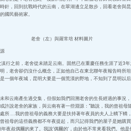
時針，回到抗戰時代的云南，在翠湖邊立足散步，回看老舍與昆
的國民藝術家。
老舍（左）與羅常培 材料圖片
源
此次滇行之前，老舍從未踏足云南。固然已在重慶任務生涯了近3
明，老舍卻仍沒什么概念，正如他自己在東北聯年夜報告時所坦
是一個年夜城，昆明大要是一個荒漠的野地，不知到了昆明以后
未和云南產生過交集，但假如我們回溯老舍的生長經過的事況，
或許說老舍的家族，與云南有著一些淵源：“聽說，我的曾祖母
處所……我的曾祖母的義務大要是扶持著年夜員的夫人上轎下轎
曾祖母的這些義務都不年夜提起，而只記得我們的屋子是她購買
劉年夜叔偶爾的來了。我說‘偶爾的’，由於他不常來看我們。他