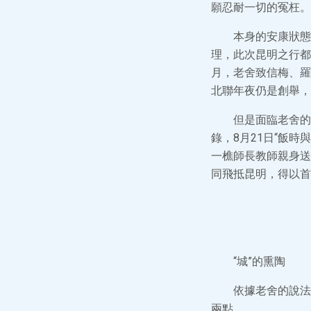
願忍耐一切的冤枉。
本身的安康狀態
理，此次昆明之行都
月，老舍致信梅、羅
北聯年夜仍是創舉，
但是面臨老舍的
錄，8月21日“飯
一樵師長教師親身送
同飛抵昆明，得以首
“城”的熏陶
依據老舍的說法
兩點。