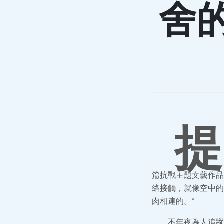
舍
提
篇抗戰主題文藝作品
絡接觸，就像空中的
肉相連的。”
不年夜為人追蹤