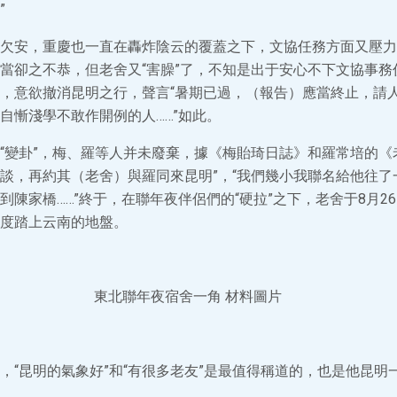
”
欠安，重慶也一直在轟炸陰云的覆蓋之下，文協任務方面又壓力
當卻之不恭，但老舍又“害臊”了，不知是出于安心不下文協事務
，意欲撤消昆明之行，聲言“暑期已過，（報告）應當終止，請
自慚淺學不敢作開例的人……”如此。
“變卦”，梅、羅等人并未廢棄，據《梅貽琦日誌》和羅常培的《
時與談，再約其（老舍）與羅同來昆明”，“我們幾小我聯名給他往
到陳家橋……”終于，在聯年夜伴侶們的“硬拉”之下，老舍于8月2
度踏上云南的地盤。
東北聯年夜宿舍一角 材料圖片
，“昆明的氣象好”和“有很多老友”是最值得稱道的，也是他昆明