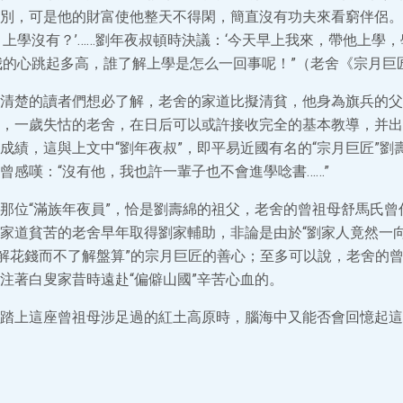
別，可是他的財富使他整天不得閑，簡直沒有功夫來看窮伴侶。
？上學沒有？’……劉年夜叔頓時決議：‘今天早上我來，帶他上學
我的心跳起多高，誰了解上學是怎么一回事呢！”（老舍《宗月巨
清楚的讀者們想必了解，老舍的家道比擬清貧，他身為旗兵的父
，一歲失怙的老舍，在日后可以或許接收完全的基本教導，并出
成績，這與上文中“劉年夜叔”，即平易近國有名的“宗月巨匠”劉
曾感嘆：“沒有他，我也許一輩子也不會進學唸書……”
那位“滿族年夜員”，恰是劉壽綿的祖父，老舍的曾祖母舒馬氏曾
家道貧苦的老舍早年取得劉家輔助，非論是由於“劉家人竟然一
理解花錢而不了解盤算”的宗月巨匠的善心；至多可以說，老舍的
注著白叟家昔時遠赴“偏僻山國”辛苦心血的。
踏上這座曾祖母涉足過的紅土高原時，腦海中又能否會回憶起這些