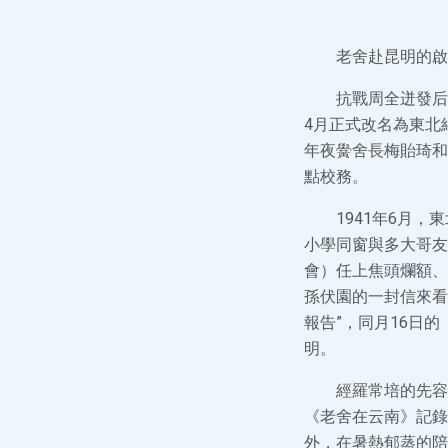
老舍赴昆明的啟
抗戰周全迸發后
4月正式改名為東北
年夜黌舍長梅貽琦和
點校務。
1941年6月
小學同窗與多大哥友
會）任上焦頭爛額、
孫伏園的一封信來看
報告”，同月16日
明。
經羅常培的先容
《老舍在云南》記錄
外，在暑熱郁蒸的陪