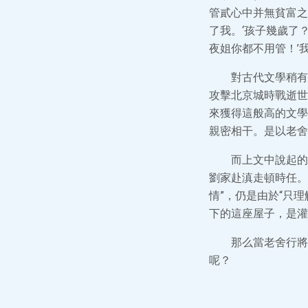
管貳心中并無貧富之
了我。‘孩子幾歲了
夜姐你都不用管！’
對古代文學稍有
攻擊北京城時戰逝世
來獲得這般高的文學
親密相干。是以老舍
而上文中說起的
劉家赴滇走頓時任。
情”，仍是由於“只
下的這座屋子，是灌
那么當老舍行將
呢？