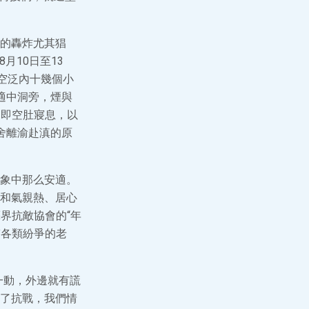
的轟炸尤其猖
月10日至13
空泛內十幾個小
適中洞旁，煙與
，即空肚寢息，以
舍離渝赴滇的原
象中那么安適。
的和氣親熱、居心
界抗敵協會的“年
臨各類紛爭的老
一動，外邊就有謊
了抗戰，我們情