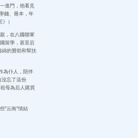
一進門，他看見
，學錢、冊本，年
匠》）
親，在八國聯軍
國留學，甚至后
壽綿的贊助和幫扶
作為仆人，陪伴
向沒忘了這份
曾祖母為后人購買
“云南”情結