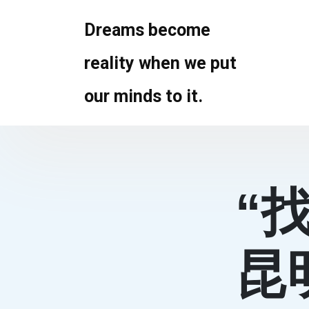
Skip
to
Dreams become
content
reality when we put
our minds to it.
“
昆