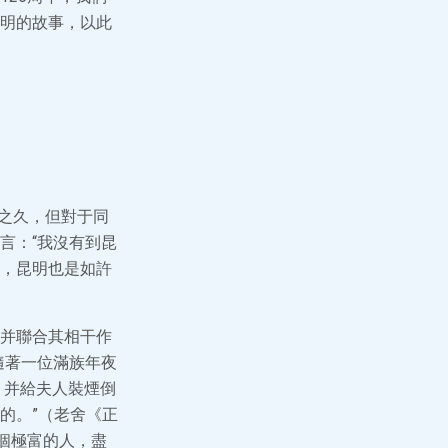
明的故事，以此
年之久，但對于同
言：“我沒有到昆
，昆明也是如許
并聯合其相干作
隨著一位滿族年夜
，并給夫人裝煙倒
的。”（老舍《正
是個極富的人，盡