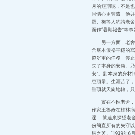
月的短期呢，不是也
同情心更豐盛，他并
羅、梅等人約請老舍
而作“暑期報告”等事
另一方面，老舍
舍底本優裕平穩的寫
協沉重的任務，停止
失了本身的安康。乃
安”。對本身的身材
患頭暈。生涯苦了，
垂頭就天旋地轉，只
實在不惟老舍，
作家王魯彥在桂林病
逞……就連來探望老
份簡直所有的失守以
脹之苦。“1939年