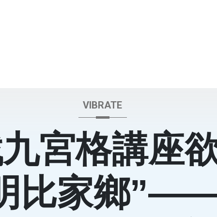
VIBRATE
找九宮格講座
明比家鄉”—