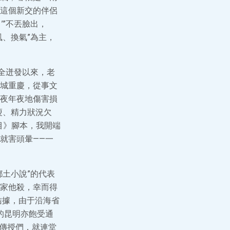
這個新交的伴侶
”不丟臉出，
、換氣”為主，
全迸發以來，老
城重慶，從事文
夜年夜地傷害損
瘦、精力狀況欠
目》腳本，我開端
就害頭暈——一
土小說”的代表
家他殺，幸而得
拮據，由于沿海省
年的昆明亦飽受通
、傳授們，就連堂