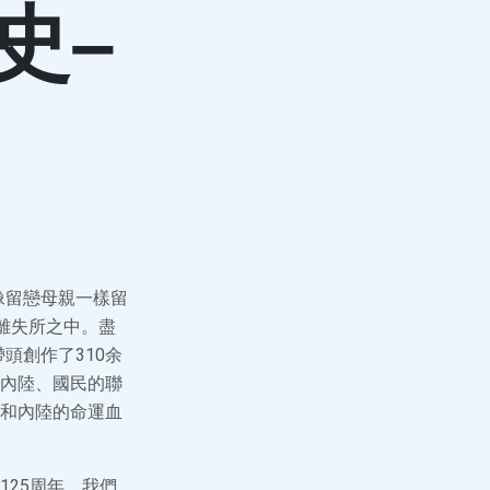
史–
像留戀母親一樣留
離失所之中。盡
頭創作了310余
和內陸、國民的聯
和內陸的命運血
25周年，我們