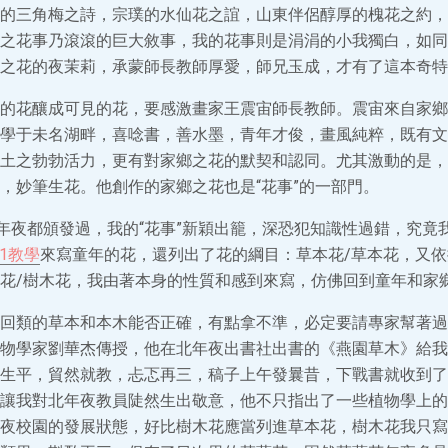
的三角梅之詩，宗璞的水仙花之誼，山東伴侶醇厚的槐花之約，
之花事乃滾滾的巨大敘事，我的花事則是涓涓的小我獨白，如同
之花的夜茉莉，承蒙師長教師厚愛，師兄玉成，才有了這本奇特
的花釀成可見的花，要感激畫家王震宙師長教師。震宙來自家鄉
學于未名湖畔，喜唸書，善水墨，青年才俊，畫風純粹，既有文
土之勃勃活力，更有對家鄉之花的默契和認同。尤其激動的是，
，妙筆生花。他創作的家鄉之花也是“花事”的一部門。
”年夜都頒發過，我的“花事”新穎出籠，深恐犯知識性過錯，究竟
對1教學
來寫童年的花，還列出了花的綱目：草本花/草本花，又
花/樹木花，我由著本身的性質和感到來寫，仿佛回到童年和家
回類的草本和本木能否正確，有點拿不準，必定要請專家幫著過
物學家劉華杰傳授，他在北年夜出書社出書的《燕園草木》給我
生平，貿然就教，忐忑再三，稿子上午發曩昔，下戰書就收到了
讓我對北年夜教員陡然生出敬意，他不只指出了一些植物學上的
夜校園的發展狀態，好比樹木花應當列進草本花，樹木花我只寫