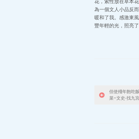
花，索性放在草本花
為一個文人小品反而
暖和了我。感激東風
豐年輕的光，照亮了
P
但使殘年飽吃飯
菜–文史-找九
o
s
t