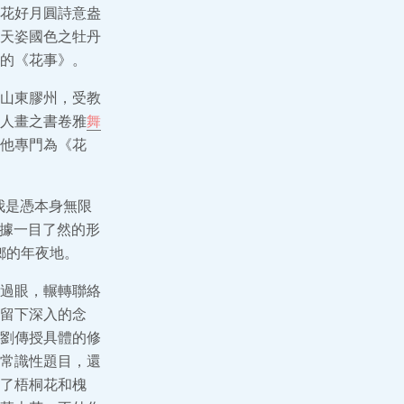
花好月圓詩意盎
天姿國色之牡丹
的《花事》。
山東膠州，受教
人畫之書卷雅
舞
他專門為《花
我是憑本身無限
依據一目了然的形
鄉的年夜地。
過眼，輾轉聯絡
留下深入的念
劉傳授具體的修
常識性題目，還
了梧桐花和槐