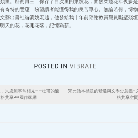
類里。斟酌再三，保存了目次里的菜蔬花，固然菜蔬花年夜多是
有奇特的意蘊，盼望讀者能懂得我的良苦專心。無論若何，博物
文藝出書社編纂姚宏越，他發給我十年前陪謝教員觀賞斷壁殘垣
明天的花，花開花落，記憶猶新。
POSTED IN
VIBRATE
，只愿無事常相見——杜甫的酸
宋元話本標題的變遷與文學史意義–
宮格共享-中國作家網
格共享空