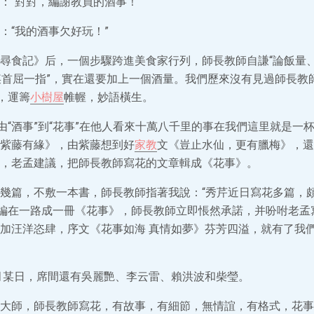
：“對對，編謝教員的酒事！”
：“我的酒事欠好玩！”
尋食記》后，一個步驟跨進美食家行列，師長教師自謙“論飯量
某首屈一指”，實在還要加上一個酒量。我們歷來沒有見過師長教
，運籌
小樹屋
帷幄，妙語橫生。
，由“酒事”到“花事”在他人看來十萬八千里的事在我們這里就是一
紫藤有緣》，由紫藤想到好
家教
文《豈止水仙，更有臘梅》，還
，老孟建議，把師長教師寫花的文章輯成《花事》。
幾篇，不敷一本書，師長教師指著我說：“秀芹近日寫花多篇，頗
”編在一路成一冊《花事》，師長教師立即悵然承諾，并吩咐老孟
加汪洋恣肆，序文《花事如海 真情如夢》芬芳四溢，就有了我
某月某日，席間還有吳麗艷、李云雷、賴洪波和柴瑩。
大師，師長教師寫花，有故事，有細節，無情誼，有格式，花事