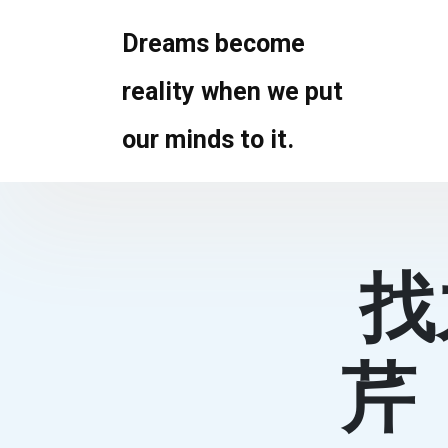
Skip
to
Dreams become
content
reality when we put
our minds to it.
找
芹