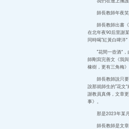
我們在邊上擁護
師長教師年夜笑
師長教師出書《
在北年夜90后里謝
同時喝“紅黃白啤洋”
“花間一壺酒”
師剛寫完善文《我與
橡樹，更有三角梅》
師長教師說只要
說那就師生的“花文
謝教員真傳，文章更
事》。
那是2023年
師長教師是文章