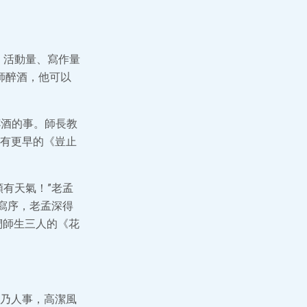
、活動量、寫作量
師醉酒，他可以
杯酒的事。師長教
有更早的《豈止
有天氣！”老孟
寫序，老孟深得
們師生三人的《花
乃人事，高潔風