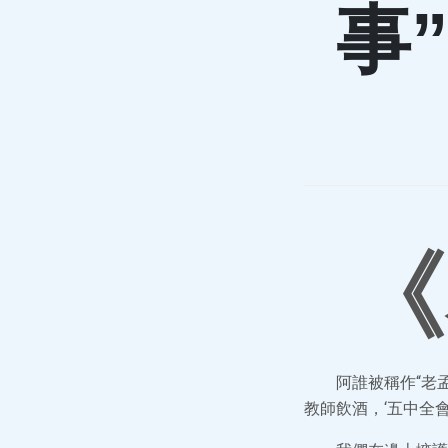
事
《
阿誰被稱作“老
教師飲酒，‘五中全會