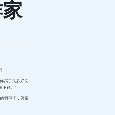
作家
局。
“你寫了良多好文
編下往。”
員的酒事了，師長