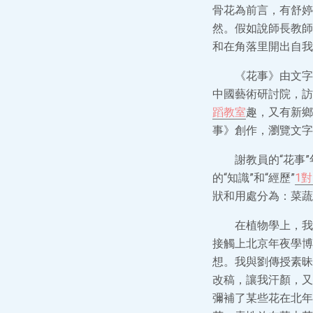
骨花為前言，有舒婷
然。假如說師長教師
和在角落里開出自我
《花事》由文字
中國藝術研討院，訪
蹈教室
趣，又有新鄉
事》創作，瀏覽文字
謝教員的“花事
的“知識”和“經歷”
1
狀和用處分為：菜蔬
在植物學上，我
接觸上北京年夜學博
想。我與劉傳授素昧
改稿，讓我汗顏，又
彌補了某些花在北年