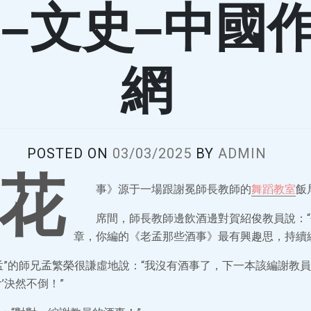
”–文史–中國
網
POSTED ON
03/03/2025
BY
ADMIN
花
事》源于一場跟謝冕師長教師的
舞蹈教室
飯
席間，師長教師邊飲酒邊對賀紹俊教員說：
章，你編的《老孟那些酒事》最有興趣思，持續
孟”的師兄孟繁榮很謙虛地說：“我沒有酒事了，下一本該編謝教
’決然不倒！”