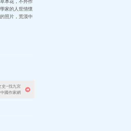
草本花，不外作
學家的人世情懷
的照片，荒漠中
文史–找九宮
間中國作家網