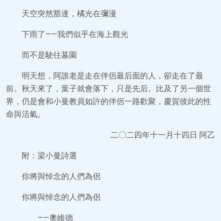
天空突然豁達，橘光在彌漫
下雨了——我們似乎在海上觀光
而不是駛往墓園
明天想，阿誰老是走在伴侶最后面的人，卻走在了最
前。秋天來了，葉子就會落下，只是先后。比及了另一個世
界，仍是會和小曼教員如許的伴侶一路歡聚，慶賀彼此的性
命與活氣。
二〇二四年十一月十四日 阿乙
附：梁小曼詩選
你將與悼念的人們為侶
你將與悼念的人們為侶
——奧維德