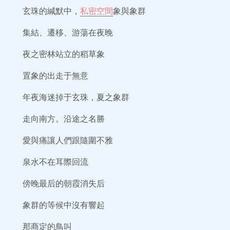
玄珠的緘默中，
私密空間
象與象群
集結、遷移、游蕩在夜晚
夜之密林站立的稻草象
置象的出走于無意
年夜海迷掉于玄珠，夏之象群
走向南方。沿途之名勝
愛與痛讓人們跟隨圍不雅
泉水不在耳際回流
傍晚最后的朝霞消失后
象群的等候中沒有響起
那商定的鳥叫