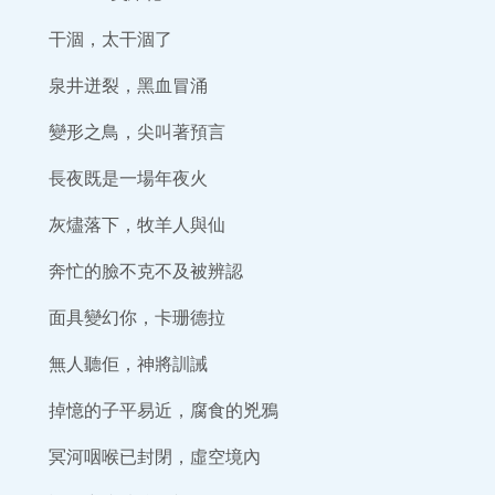
干涸，太干涸了
泉井迸裂，黑血冒涌
變形之鳥，尖叫著預言
長夜既是一場年夜火
灰燼落下，牧羊人與仙
奔忙的臉不克不及被辨認
面具變幻你，卡珊德拉
無人聽佢，神將訓誡
掉憶的子平易近，腐食的兇鴉
冥河咽喉已封閉，虛空境內