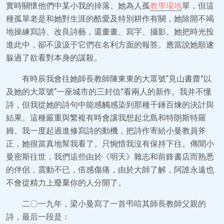
實時關懷他們中某小我的掉落。她為人孤
教學場地
單，但這
種孤單老是和她對生涯的酷愛及特別耕作有關，她除開不竭
地操練寫詩、改良詩藝，還畫畫、寫字、攝影。她把時光投
進此中，卻不汲汲于它們在名利方面的報答。應當說她順遂
躲過了欲看對本身的謀殺。
有時辰我會往她師長教師陳東東的大眾號“見山書齋”以
及她的大眾號“一座城市的三封信”看兩人的新作。我并不懂
詩，但我從她的詩句中能感觸感染到那種千錘百煉的決計與
結果。這種嚴重與繁複有時會讓我想起北島和特朗斯特羅
姆。我一度起過進修寫詩的動機，把詩作寄給小曼教員斧
正，她很當真地幫我看了。只惋惜我沒有保持下往。傳聞小
曼密斯往世，我們這些由於《明天》雜志和前鋒書店而熟悉
的伴侶，震動不已，倍感傷痛，由於大師了解，阿誰永遠也
不會從精力上廢棄你的人分開了。
二〇一九年，梁小曼寫了一首弔唁其師長教師父親的
詩，最后一段是：