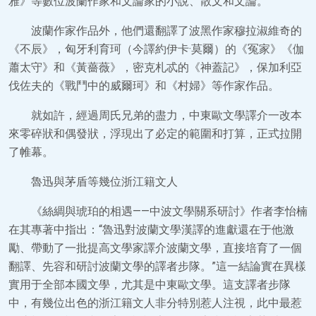
雅》等數位波蘭作家和文論家的小說、散文和文論。
波蘭作家作品外，他們還翻譯了波黑作家穆拉淑維奇的
《不辰》，匈牙利育珂（今譯約伊卡·莫爾）的《冤家》《伽
蕭太守》和《黃薔薇》，密克札忒的《神蓋記》，保加利亞
伐佐夫的《戰鬥中的威爾珂》和《村婦》等作家作品。
就如許，經過周氏兄弟的盡力，中東歐文學譯介一改本
來零碎狀和偶發狀，浮現出了必定的範圍和打算，正式拉開
了帷幕。
魯迅與茅盾等幾位浙江籍文人
《絲綢與琥珀的相遇——中波文學關系研討》作者李怡楠
在其專著中指出：“魯迅對波蘭文學漢譯的進獻還在于他激
勵、帶動了一批提高文學家譯介波蘭文學，直接培育了一個
翻譯、先容和研討波蘭文學的譯者步隊。”這一結論實在異樣
實用于全部本國文學，尤其是中東歐文學。這支譯者步隊
中，有幾位出色的浙江籍文人非分特別惹人注視，此中最惹