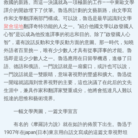
救國的新路。而這一決議就為一項極新的工作——中東歐文學
譯介的開啟埋下了伏筆。魯迅所計劃的文藝新路，由文學寫
作和文學翻譯兩部門構成。可以說，魯迅是最早認識到文學
聚會場地
翻譯奇特功能的人之一。“紹介他國文學以啟發國人
心智”是以成為他投進譯事的初志和目的。除了“啟發國人心
智”，還有說話反動和文學反動方面的意圖。那一時代，知曉
外語者百里挑一，唯有少少數人才具有從事譯事的才能。魯
迅即是這少少數人之一。魯迅應用在日留學機遇，進修了日
語、德語和俄語。一門說話就是一扇窗口，或許也可以說，
一門說話就是一雙眼睛，意味著視野的豐盛和擴大。魯迅從
一開端就認識到世界視野的主要，這也決議了在此后的文先
生涯中，兼具作家和翻譯家雙重成分，他將會抵達凡人難以
抵達的思惟和藝術境界。
一幅文學輿圖，一篇文學宣言
有名的《摩羅詩力說》就在如許的佈景下出生。魯迅于
1907年在japan(日本)東京用白話文寫成的這篇文章視野坦