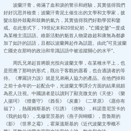
波蘭汗青，佈滿了血和淚的警示和經驗，其實值得我們
好好沉思并檢查；波蘭汗青泥土催生出的文學和文學家，披
髮出額外鼓勵和鼓舞的氣力，其實值得我們好勤學習和鑒
戒。在此形式下，19世紀末和20世紀初，“亡國史鑒”一度成
為某種主流話語。維新活動的魁首人物梁啟超和康無為都參
加了如許的話語，且都以波蘭興起作為話題。由此“可見波蘭
亡國史在那時的政治和常識話語中被追蹤關心的水平”。
周氏兄弟起首將眼光投向波蘭文學，在某種水平上，也
是照應了那時的形式，既出于客觀的愿看，也合適讀者的等
待。《摩羅詩力說》就是兄弟兩人協力的產品。在他們掉和
之前十余年的一起配合中，光波蘭文學譯介方面的結果就頗
為惹人注視。中國讀者是以讀到了顯克微支的《天使》《樂
人揚珂》《燈臺守》《酋長》《炭畫》《二草原》《愿你有
福了》，熱羅姆斯基的《引誘》《傍晚》，科諾普尼茨卡的
《我的姑母》，戈穆里茨基的《燕子與蝴蝶》，普魯斯的
《影》《世界之霉》，霍萊溫斯基的《近代波蘭文學概不