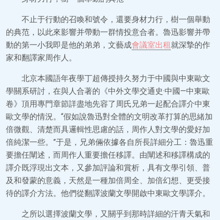
不止于行動的召喚和號令，還要身材力行，樹一個舉動
的典范，以此來影響并帶動一群情投意合者。魯迅影響并帶
動的第一小我即是他的弟弟，文藝成
會議室出租
就深摯的作
家和翻譯家周作人。
北京本國語年夜學丁超傳授持久努力于中國與中東歐文
學關系研討，在與人合著的《中外文學交通史·中國—中東歐
卷》頂用專門章節詳盡地先容了周氏兄弟一起配合譯介中東
歐文學的情況。“假如說魯迅對全體的文明改革打算的思緒加
倍微觀、清楚而具邏輯性思慮的話，周作人對文學的愛好加
倍純潔一些。”于是，兄弟倆依據各自所長詳細分工：魯迅重
要擔任闡述，而周作人重要擔任移譯。由闡述和移譯構成的
譯介既浮現出文本，又參加評論和賞析，具有文學引領、普
及和發蒙的意義，天然是一種加倍周全、加倍幻想、更受接
待的譯介方法。他們從翻譯波蘭文學開啟中東歐文學譯介。
之所以選擇波蘭文學，又關乎到那時詳細的汗青天氣和