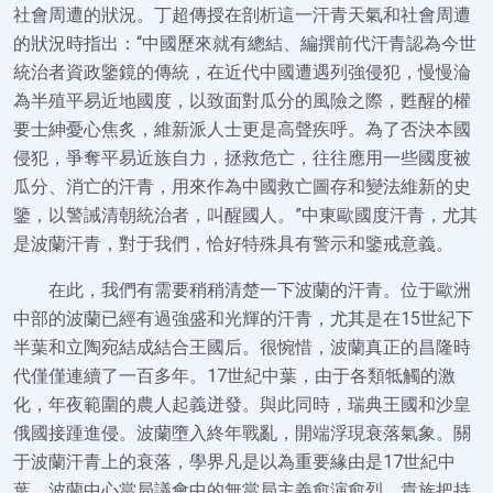
社會周遭的狀況。丁超傳授在剖析這一汗青天氣和社會周遭
的狀況時指出：“中國歷來就有總結、編撰前代汗青認為今世
統治者資政鑒鏡的傳統，在近代中國遭遇列強侵犯，慢慢淪
為半殖平易近地國度，以致面對瓜分的風險之際，甦醒的權
要士紳憂心焦炙，維新派人士更是高聲疾呼。為了否決本國
侵犯，爭奪平易近族自力，拯救危亡，往往應用一些國度被
瓜分、消亡的汗青，用來作為中國救亡圖存和變法維新的史
鑒，以警誡清朝統治者，叫醒國人。”中東歐國度汗青，尤其
是波蘭汗青，對于我們，恰好特殊具有警示和鑒戒意義。
在此，我們有需要稍稍清楚一下波蘭的汗青。位于歐洲
中部的波蘭已經有過強盛和光輝的汗青，尤其是在15世紀下
半葉和立陶宛結成結合王國后。很惋惜，波蘭真正的昌隆時
代僅僅連續了一百多年。17世紀中葉，由于各類牴觸的激
化，年夜範圍的農人起義迸發。與此同時，瑞典王國和沙皇
俄國接踵進侵。波蘭墮入終年戰亂，開端浮現衰落氣象。關
于波蘭汗青上的衰落，學界凡是以為重要緣由是17世紀中
葉，波蘭中心當局議會中的無當局主義愈演愈烈。貴族把持