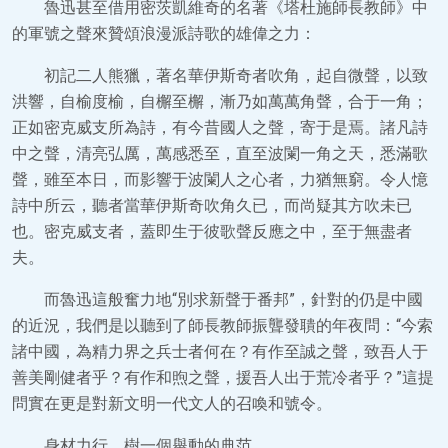
魯迅甚至借用密茨凱維奇的名著《塔杜施師長教師》中
的軍號之聲來贊頌浪漫派詩歌的雄偉之力：
初記二人熊獵，著名華伊斯奇者吹角，起自微聲，以致
洪響，自榆度榆，自檞至檞，漸乃如萬萬角聲，合于一角；
正如密克威支所為詩，有今昔國人之聲，寄于是焉。諸凡詩
中之聲，清亮弘厲，萬感悉至，直至波闌一角之天，悉滿歌
聲，雖至本日，而影響于波闌人之心者，力猶無窮。令人憶
詩中所云，聽者當華伊斯奇吹角久已，而尚疑其方吹未已
也。密克威支者，蓋即生于彼歌聲反應之中，至于無盡者
夫。
而魯迅這般奮力地“別求新聲于番邦”，針對的仍是中國
的近況，我們是以聽到了師長教師振聾發聵的年夜問：“今索
諸中國，為精力界之兵士者何在？有作至誠之聲，致吾人于
善美剛健者乎？有作和煦之聲，援吾人出于荒冷者乎？”這提
問實在更是對新文明一代文人的召喚和號令。
身材力行，樹一個舉動的典范