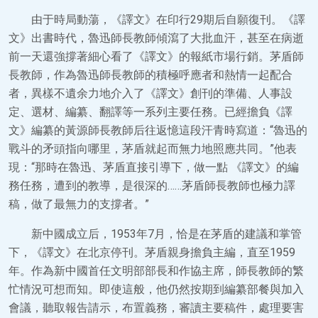
由于時局動蕩，《譯文》在印行29期后自願復刊。《譯
文》出書時代，魯迅師長教師傾瀉了大批血汗，甚至在病逝
前一天還強撐著細心看了《譯文》的報紙市場行銷。茅盾師
長教師，作為魯迅師長教師的積極呼應者和熱情一起配合
者，異樣不遺余力地介入了《譯文》創刊的準備、人事設
定、選材、編纂、翻譯等一系列主要任務。已經擔負《譯
文》編纂的黃源師長教師后往返憶這段汗青時寫道：“魯迅的
戰斗的矛頭指向哪里，茅盾就起而無力地照應共同。”他表
現：“那時在魯迅、茅盾直接引導下，做一點 《譯文》的編
務任務，遭到的教導，是很深的……茅盾師長教師也極力譯
稿，做了最無力的支撐者。”
新中國成立后，1953年7月，恰是在茅盾的建議和掌管
下，《譯文》在北京停刊。茅盾親身擔負主編，直至1959
年。作為新中國首任文明部部長和作協主席，師長教師的繁
忙情況可想而知。即使這般，他仍然按期到編纂部餐與加入
會議，聽取報告請示，布置義務，審讀主要稿件，處理要害