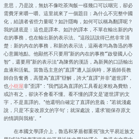
意思，乃是說，無妨不像吃茶淘飯一樣幾口可以咽完，卻必
需費牙來嚼一嚼。這里就來了一個題目：為什么不完整中國
化，給讀者省些力量呢？如許隱晦，如何可以稱為翻譯呢？
我的謎底是：這也是譯本。如許的譯本，不單在輸出新的內
在的事務，也在輸出新的表示法。”這段話說得已然非常清
楚：新的內在的事務，和新的表示法，這兩者均為魯迅的專
心意圖地點。他顯然不只要用“新的內在的事務”“啟發國人心
智”，還要用“新的表示法”為陳舊的漢語，為新興的口語輸出
血液和活氣。當魯迅主意的“直譯”遭人詬病時，茅盾師長教
師自告奮勇，高聲為“直譯”辯解，誇大“直譯”并非“逝世譯”，
也
小樹屋
非“歪譯”：“我們認為直譯的工具看起來較為費勁，
或許有之，卻決不會看不懂。看不懂的譯文是‘逝世譯’的文
字，不是直譯的。”他還明白確定了直譯的意義：“若就淺處
說，只是‘不妄改原文的字句’；就深處說，還求‘能保存原文
的情調與我格’。”
在本國文學譯介上，魯迅和茅盾都重視“強大平易近族文