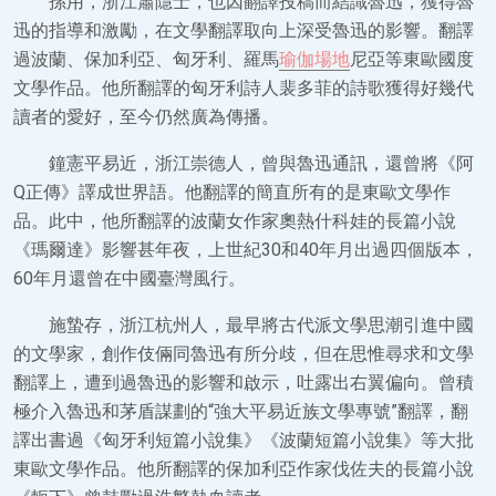
孫用，浙江蕭隱士，也因翻譯投稿而結識魯迅，獲得魯
迅的指導和激勵，在文學翻譯取向上深受魯迅的影響。翻譯
過波蘭、保加利亞、匈牙利、羅馬
瑜伽場地
尼亞等東歐國度
文學作品。他所翻譯的匈牙利詩人裴多菲的詩歌獲得好幾代
讀者的愛好，至今仍然廣為傳播。
鐘憲平易近，浙江崇德人，曾與魯迅通訊，還曾將《阿
Q正傳》譯成世界語。他翻譯的簡直所有的是東歐文學作
品。此中，他所翻譯的波蘭女作家奧熱什科娃的長篇小說
《瑪爾達》影響甚年夜，上世紀30和40年月出過四個版本，
60年月還曾在中國臺灣風行。
施蟄存，浙江杭州人，最早將古代派文學思潮引進中國
的文學家，創作伎倆同魯迅有所分歧，但在思惟尋求和文學
翻譯上，遭到過魯迅的影響和啟示，吐露出右翼偏向。曾積
極介入魯迅和茅盾謀劃的“強大平易近族文學專號”翻譯，翻
譯出書過《匈牙利短篇小說集》《波蘭短篇小說集》等大批
東歐文學作品。他所翻譯的保加利亞作家伐佐夫的長篇小說