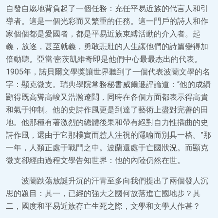
自發自愿地背負起了一個任務：充任平易近族的代言人和引
導者。這是一個光彩而又繁重的任務。這一門戶的詩人和作
家個個都是愛國者，都是平易近族束縛活動的介入者。起
義，放逐，甚至就義，勇敢悲壯的人生讓他們的詩篇變得加
倍動聽。亞當·密茨凱維奇即是他們中心最最杰出的代表。
1905年，諾貝爾文學獎讓世界聽到了一個代表波蘭文學的名
字：顯克微支。瑞典學院常務秘書威爾遜評論道：“他的成績
顯得既高聳高峻又浩瀚遼闊，同時在各個方面都表示得高貴
和氣于抑制。他的史詩作風更是到達了藝術上盡對完善的田
地。他那種有著激烈的總體後果和帶有絕對自力性插曲的史
詩作風，還由于它那樸實而惹人注視的隱喻而別具一格。”那
一年，人類正處于戰鬥之中。波蘭還處于亡國狀況。而顯克
微支卻經由過程文學告知世界：他的內陸仍然在世。
波蘭跌蕩放誕升沉的汗青至多向我們提出了兩個發人沉
思的題目：其一，已經的強大之國何故落進亡國地步？其
二，國度和平易近族存亡生死之際，文學和文學人作甚？