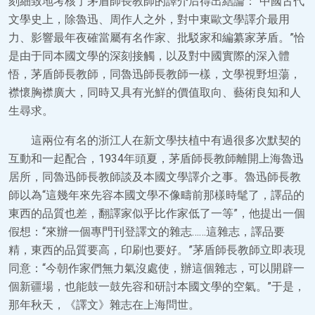
刻細致地考核了茅盾師長教師的譯介后得出結論：“中國古代
文學史上，除魯迅、周作人之外，對中東歐文學譯介最用
力、影響最年夜確當屬有名作家、批駁家和編纂家茅盾。”恰
是由于同本國文學的深刻接觸，以及對中國實際的深入體
悟，茅盾師長教師，同魯迅師長教師一樣，文學視野坦蕩，
襟懷胸襟廣大，同時又具有光鮮的價值取向、藝術良知和人
生尋求。
這兩位有名的浙江人在新文學扶植中有過很多次默契的
互動和一起配合，1934年頭夏，茅盾師長教師離開上海魯迅
居所，同魯迅師長教師談及本國文學譯介之事。魯迅師長教
師以為“這幾年來先容本國文學不像疇前那樣時髦了，譯品的
東西的品質也差，翻譯家似乎比作家低了一等”，他提出一個
假想：“來辦一個專門刊登譯文的雜志……這雜志，譯品要
精，東西的品質要高，印刷也要好。”茅盾師長教師立即表現
同意：“今朝作家們無力氣沒處使，辦這個雜志，可以開辟一
個新疆場，也能鼓一鼓先容和研討本國文學的空氣。”于是，
那年秋天，《譯文》雜志在上海問世。