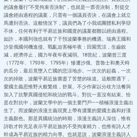
的議會履行“不受拘束否決制”，也就是一票否決制，對提交
議會經由過程的議案，只需有一個議員否決，在議會上就立
馬遭到否決。這般情況下，議員們為了小我或團體私利爭辯
不休，任何有利于平易近族和國度的議案都難以經由過程。
如許，本國列強也就有了干預波蘭事務的機遇。瑞典王國和
沙皇俄國伺機進侵。戰亂迫害極年夜：田園荒涼，生齒銳
減，經濟停止，國力年夜年夜減弱。18世紀，波蘭曾三度
（1772年、1793年、1795年）慘遭沙俄、普魯士和奧天時
的瓜分，最后竟墮入亡國的悲涼地步。一次次的起義，一次
次的掉敗，波蘭平易近族嘗盡了苦楚的味道。這般際遇下，
愛國主義思惟野火般繁殖，舒展。不少作家以分歧方法餐與
加入了抗擊異國侵犯和統治的戰斗。對抗一直沒有結束。恰
是在對抗中，波蘭文學中的一個主要門戶——積極浪漫主義出
生了。而波蘭的浪漫主義現實上帶有濃重的愛國主義和好漢
主義顏色。那是異國統治的時期，浪漫主義詩人深信，惟有
詩歌才幹充足表示平易近族的不受拘束精力，也惟有詩人才
幹成為平易近族的精力向導。也就是說，波蘭浪漫主義詩人