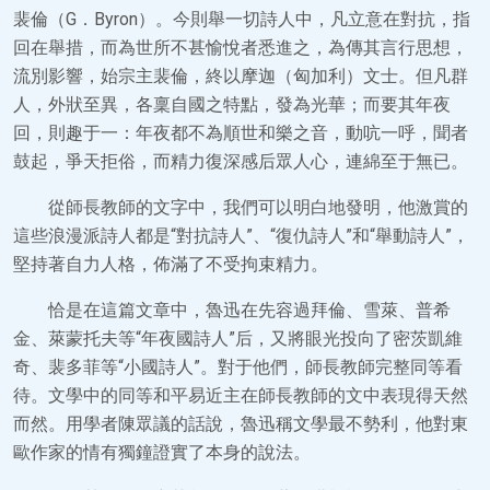
裴倫（G．Byron）。今則舉一切詩人中，凡立意在對抗，指
回在舉措，而為世所不甚愉悅者悉進之，為傳其言行思想，
流別影響，始宗主裴倫，終以摩迦（匈加利）文士。但凡群
人，外狀至異，各稟自國之特點，發為光華；而要其年夜
回，則趣于一：年夜都不為順世和樂之音，動吭一呼，聞者
鼓起，爭天拒俗，而精力復深感后眾人心，連綿至于無已。
從師長教師的文字中，我們可以明白地發明，他激賞的
這些浪漫派詩人都是“對抗詩人”、“復仇詩人”和“舉動詩人”，
堅持著自力人格，佈滿了不受拘束精力。
恰是在這篇文章中，魯迅在先容過拜倫、雪萊、普希
金、萊蒙托夫等“年夜國詩人”后，又將眼光投向了密茨凱維
奇、裴多菲等“小國詩人”。對于他們，師長教師完整同等看
待。文學中的同等和平易近主在師長教師的文中表現得天然
而然。用學者陳眾議的話說，魯迅稱文學最不勢利，他對東
歐作家的情有獨鐘證實了本身的說法。