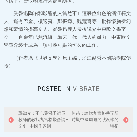
《軛下》曾鼓勵過浩繁熱血讀者。
受魯迅陶冶和影響的人當然不止這幾位出色的浙江籍文
人，還有巴金、樓適夷、鄭振鐸、魏荒弩等一批襟懷胸襟幻
想和豪情的提高文人。從魯迅等人最後譯介中東歐文學至
今，一百余年已然流逝，顛末一代一代人的盡力，中東歐文
學譯介終于成為一項可圈可點的恒久的工作。
（作者系《世界文學》原主編，浙江越秀本國語學院傳
授）
POSTED IN
VIBRATE
P
龔繼先：不忘葉淺予師長
何苗：論找九宮格共享新
教師的教找九宮格聚會誨–
時期中國周遭的狀況權的
o
文史–中國作家網
特征
s