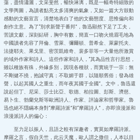
蕩，盡情瀟灑，文采斐然，暢快淋漓，既是一幅奇特細致的
文學輿圖，為讀者點亮太多清爽的氣象，又如一篇大方鼓動
感動的文藝宣言，清楚地表白了他的文藝態度、思惟偏向和
創作主意。為了“別求新聲于番邦”，魯迅顯然下足了工夫，
苦讀文獻，深刻鉆研，胸中有數，簡直一口吻火燒眉毛地為
中國讀者先容了拜倫、雪萊、彌爾頓、普希金、萊蒙托夫、
法捷耶夫、果戈里、密茨凱維奇、裴多菲等一大量他所激賞
的域外作家和詩人。這些作家和詩人，“其為品性言行思想，
雖以種族有殊，外緣多別，因現各種狀，而實統于一宗：無
不剛健不撓，抱誠守真；不取媚于群，以隨順舊俗；發為雄
聲，以起其國人之重生，而年夜其國于全國”。文中，魯迅還
說起但丁、尼采、莎士比亞、歌德、柏拉圖、彭斯、濟慈、
易卜生、勃蘭兌斯等歐洲詩人、作家、評論家和哲學家。魯
迅也絕不隱瞞本身對“摩羅詩派”和“摩羅詩人”，亦即浪漫派和
浪漫派詩人的偏心：
至力足以振人，且語之較有深趣者，實莫如摩羅詩派。
摩羅之言，假自天竺，此云天魔，歐人謂之撒但，人本以目