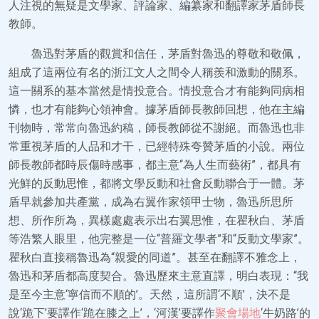
人注視的無疑是文學家、評論家、編纂家和翻譯家茅盾師長
教師。
魯迅對茅盾的觀賞和信任，茅盾對魯迅的尊敬和敬佩，
組成了這兩位有名的浙江文人之間令人稱羨和激動的關系。
這一關系的基本當然是情投意合。情投意合才有能夠同病相
憐，也才有能夠心領神會。據茅盾師長教師回想，他在主編
刊物時，常常向魯迅約稿，師長教師從不謝絕。而魯迅也非
常重視茅盾的人品和才干，已經特殊夸贊茅盾的小說。兩位
師長教師都時辰傷時感事，都主意“為人生而藝術”，都具有
光鮮的反動思惟，都將文學反動和社會反動聯合于一體。茅
盾早就參加共產黨，成為右翼作家領甲士物，魯迅所思所
想、所作所為，異樣處處表示出右翼思惟，在瞿秋白、茅盾
等浩繁人眼里，他完整是一位“普羅文學者”和“反動文學家”。
瞿秋白直接稱魯迅為“親愛的同道”。甚至在翻譯不雅念上，
魯迅和茅盾都高度契合。魯迅歷來主意直譯，明白表現：“我
是至今主意‘寧信而不順的’。天然，這所謂‘不順’，決不是
說‘跪下’要譯作‘跪在膝之上’，‘河漢’要譯作
聚會場地
‘牛奶路’的