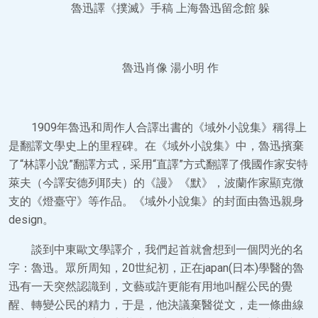
魯迅譯《撲滅》手稿 上海魯迅留念館 躲
魯迅肖像 湯小明 作
1909年魯迅和周作人合譯出書的《域外小說集》稱得上
是翻譯文學史上的里程碑。在《域外小說集》中，魯迅擯棄
了“林譯小說”翻譯方式，采用“直譯”方式翻譯了俄國作家安特
萊夫（今譯安德列耶夫）的《謾》《默》，波蘭作家顯克微
支的《燈臺守》等作品。《域外小說集》的封面由魯迅親身
design。
談到中東歐文學譯介，我們起首就會想到一個閃光的名
字：魯迅。眾所周知，20世紀初，正在japan(日本)學醫的魯
迅有一天突然認識到，文藝或許更能有用地叫醒公民的覺
醒、轉變公民的精力，于是，他決議棄醫從文，走一條曲線