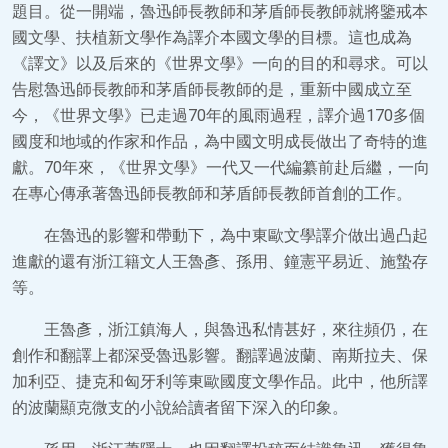
題目。從一開端，魯迅師長教師和茅盾師長教師就將鑒戒本
國文學、扶植新文學作為譯介本國文學的目標。這也成為
《譯文》以及后來的《世界文學》一向的目的和尋求。可以
告慰魯迅師長教師和茅盾師長教師的是，重新中國成立至
今，《世界文學》已走過70年的風雨過程，譯介過170多個
國度和地域的作家和作品，為中國文明成長做出了奇特的進
獻。70年來，《世界文學》一代又一代編纂前赴后繼，一向
在專心傳承著魯迅師長教師和茅盾師長教師首創的工作。
在魯迅的影響和帶動下，為中東歐文學譯介做出過凸起
進獻的還有浙江籍文人王魯彥、孫用、鐘憲平易近、施蟄存
等。
王魯彥，浙江鎮海人，與魯迅私情甚好，來往頻仍，在
創作和翻譯上都深受魯迅影響。翻譯過波蘭、南斯拉夫、保
加利亞、捷克和匈牙利等東歐國度文學作品。此中，他所譯
的波蘭顯克微支的小說給讀者留下深入的印象。