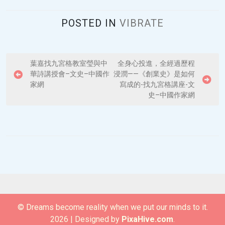
POSTED IN
VIBRATE
P
葉嘉找九宮格教室瑩與中
全身心投進，全經過歷程
華詩講授會–文史–中國作
浸潤——《創業史》是如何
o
家網
寫成的-找九宮格講座-文
s
史–中國作家網
t
n
a
v
i
g
a
© Dreams become reality when we put our minds to it.
t
2026
|
Designed by
PixaHive.com
.