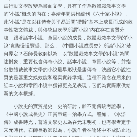
由行動文學改變為書面文學，具有了作為散體裁敘事文學
的“小說”概念的內在；嘉靖年間洪楩編刊《六十家小說》，
此“小說”是在以往傳奇與平易近間“措辭”基本上成長而成的敘
事性散文體裁，與傳統目次學所謂“小說”內在存在實質分
歧；跟著話本小說、章回小說的成長，散體裁敘事文學的“小
說”實際慢慢豐盛。那么，《中國小說成長史》所論“小說”若
何界定？石師長教師以為，以“散體裁敘事文學的小說”為闡
述對象，重要包含傳奇小說、話本小說、章回小說等，并指
出散體裁敘事文學的小說最早形狀是唐傳奇，決議它小說性
質的是器重文娛效能和廢棄實錄準繩。這種不雅念在后來的
話本小說和章回小說中獲得更充足表現，它們為實際家供給
新的文本根據。
小說史的實質是史，史的研討，離不開傳統考證學，
《中國小說成長史》正貫串這一治學方式。譬如，《水滸
傳》成書時光，普通文學史以為在元末明初，也有學者定于
宋元時代。石師長教師以為，小說作者在論述中不成防止地