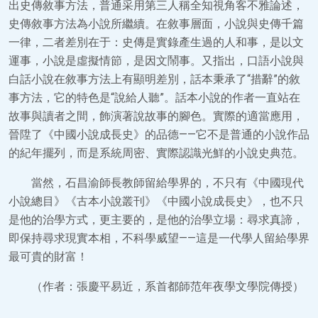
出史傳敘事方法，普通采用第三人稱全知視角客不雅論述，
史傳敘事方法為小說所繼續。在敘事層面，小說與史傳千篇
一律，二者差別在于：史傳是實錄產生過的人和事，是以文
運事，小說是虛擬情節，是因文鬧事。又指出，口語小說與
白話小說在敘事方法上有顯明差別，話本秉承了“措辭”的敘
事方法，它的特色是“說給人聽”。話本小說的作者一直站在
故事與讀者之間，飾演著說故事的腳色。實際的適當應用，
晉陞了《中國小說成長史》的品德——它不是普通的小說作品
的紀年擺列，而是系統周密、實際認識光鮮的小說史典范。
當然，石昌渝師長教師留給學界的，不只有《中國現代
小說總目》《古本小說叢刊》《中國小說成長史》，也不只
是他的治學方式，更主要的，是他的治學立場：尋求真諦，
即保持尋求現實本相，不科學威望——這是一代學人留給學界
最可貴的財富！
（作者：張慶平易近，系首都師范年夜學文學院傳授）