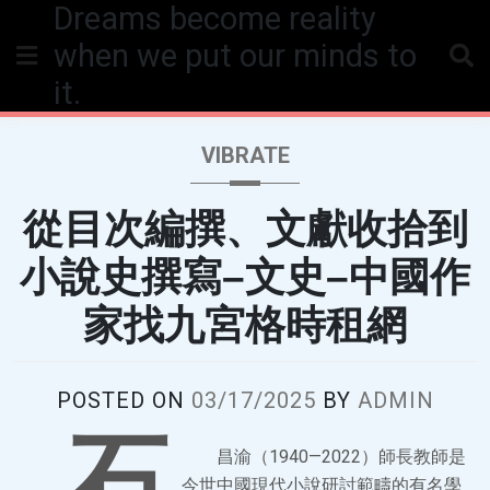
Dreams become reality
Skip
to
when we put our minds to
content
it.
VIBRATE
從目次編撰、文獻收拾到
小說史撰寫–文史–中國作
家找九宮格時租網
POSTED ON
03/17/2025
BY
ADMIN
石
昌渝（1940—2022）師長教師是
今世中國現代小說研討範疇的有名學