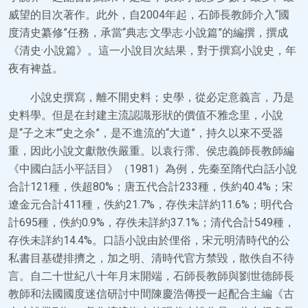
威望的目次著作。此外，自2004年起，石師長教師介入“國
度清史纂修”任務，承當“典志·文學志·小說篇”的編撰，撰成
《清史·小說篇》。這一小說目次結果，對于撰寫小說史，年
夜有裨益。
小說史撰寫，離不開史料；史學，從必定意義言，乃是
史料學。但是在封建主流認識形狀的價值不雅念里，小說
是“子之末”“史之余”，是不進流的“大道”，持久以來不受器
重，因此小說文獻散佚嚴重。以袁行霈、侯忠義師長教師編
《中國白話小平話目》（1981）為例，先秦至隋代白話小說
合計121種，佚超80%；唐五代合計233種，佚約40.4%；宋
遼金元合計411種，佚約21.7%，存佚未詳約11.6%；明代合
計695種，佚約0.9%，存佚未詳約37.1%；清代合計549種，
存佚未詳約14.4%。口語小說由於俚俗，宋元明清時代的公
私書目基礎排擠之，加之明、清時代官方禁毀，散佚自不待
言。自二十世紀八十年月末開端，石師長教師與劉世德師長
教師和法國國度迷信研討中間陳慶浩傳授一起配合主編《古