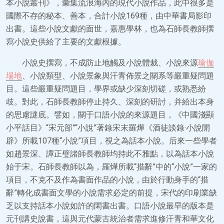
本小說叢刊》，彙集流浪海內的現代小說作品，此中很多是
國際不存的秘本、善本，合計小說169種，由中華書局影印
出書。這些小說文獻的面世，嘉惠學林，也為石師長教師撰
寫小說史供給了主要的文獻根據。
小說史撰寫，不成防止地觸及小說體裁、小說來源
瑜伽
場地
、小說類型、小說景象與汗青佈景之關系等嚴重疑問題
目。這些嚴重疑問題目，學界或缺少深刻切磋，或熟悉紛
歧。對此，石師長教師停止持久、深刻的研討，并給出本身
的思慮謎底。譬如，關于口語小說的來源題目，《中國淺顯
小平話目》“宋元部”“小說”著錄宋末羅燁《酒徒談錄·小說開
辟》所載107種“小說”項目，視之為話本小說。后來一些學者
如趙景深、譚正璧諸師長教師均持此不雅點，以為話本小說
始于宋。石師長教師以為，羅燁所載“措辭”中的“小說”一家的
項目，不克不及作為書面作品的小說，由於行動身手的“措
辭”轉化成書面文學的小說需求必定的前提，宋代的印刷業缺
乏以支持話本小說如許的閑書出書。口語小說最早的版本是
元刊講史說書，這與元代蒙古統治者需求進修汗青和華文化