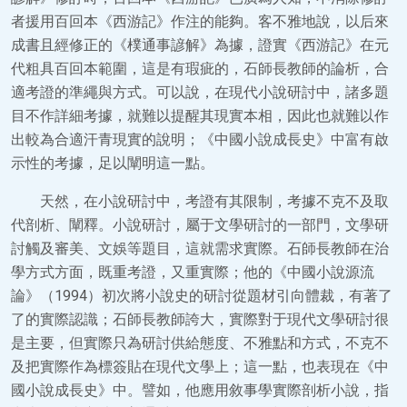
者援用百回本《西游記》作注的能夠。客不雅地說，以后來
成書且經修正的《樸通事諺解》為據，證實《西游記》在元
代粗具百回本範圍，這是有瑕疵的，石師長教師的論析，合
適考證的準繩與方式。可以說，在現代小說研討中，諸多題
目不作詳細考據，就難以提醒其現實本相，因此也就難以作
出較為合適汗青現實的說明；《中國小說成長史》中富有啟
示性的考據，足以闡明這一點。
天然，在小說研討中，考證有其限制，考據不克不及取
代剖析、闡釋。小說研討，屬于文學研討的一部門，文學研
討觸及審美、文娛等題目，這就需求實際。石師長教師在治
學方式方面，既重考證，又重實際；他的《中國小說源流
論》（1994）初次將小說史的研討從題材引向體裁，有著了
了的實際認識；石師長教師誇大，實際對于現代文學研討很
是主要，但實際只為研討供給態度、不雅點和方式，不克不
及把實際作為標簽貼在現代文學上；這一點，也表現在《中
國小說成長史》中。譬如，他應用敘事學實際剖析小說，指