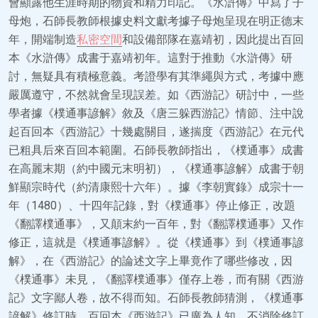
會顯露他生涯時期的物資和精力印記。《水滸傳》中寫了子
母炮，石師長教師根據史料文獻考據子母炮呈現在明正德末
年，開端制造
私密空間
和設備部隊在嘉靖初，因此提出百回
本《水滸傳》成書于嘉靖初年。這對于推動《水滸傳》研
討，無疑具有積極意義。考證學有其準繩與方式，考據中應
嚴厲遵守，不然就會呈現誤差。如《西游記》研討中，一些
學者據《樸通事諺解》敘及《唐三躲西游記》情節、注中說
起百回本《西游記》十幾處關目，遂揣度《西游記》在元代
已粗具后來百回本範圍。石師長教師指出，《樸通事》成書
在高麗末期（約中國元末明初），《樸通事諺解》成書于朝
鮮顯宗時代（約清康熙十六年）。據《李朝實錄》成宗十一
年（1480）、十四年記錄，對《樸通事》停止修正，改題
《翻譯樸通事》，又顛末約一百年，對《翻譯樸通事》又作
修正，這就是《樸通事諺解》。從《樸通事》到《樸通事諺
解》，在《西游記》的論述文字上畢竟作了哪些修改，因
《樸通事》未見，《翻譯樸通事》僅存上卷，而有關《西游
記》文字鄙人卷，故不得而知。石師長教師猜測，《樸通事
諺解》修訂時，百回本《西游記》已廣為人知，不消除修訂