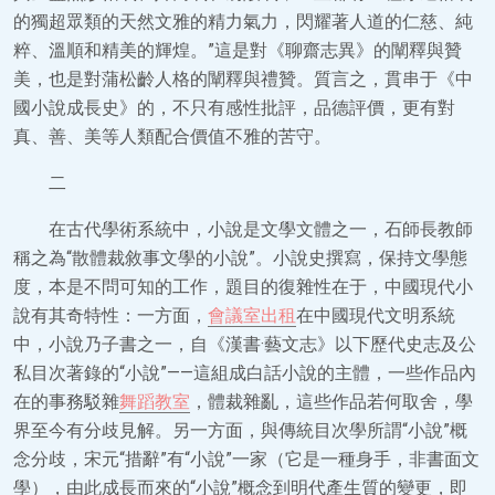
的獨超眾類的天然文雅的精力氣力，閃耀著人道的仁慈、純
粹、溫順和精美的輝煌。”這是對《聊齋志異》的闡釋與贊
美，也是對蒲松齡人格的闡釋與禮贊。質言之，貫串于《中
國小說成長史》的，不只有感性批評，品德評價，更有對
真、善、美等人類配合價值不雅的苦守。
二
在古代學術系統中，小說是文學文體之一，石師長教師
稱之為“散體裁敘事文學的小說”。小說史撰寫，保持文學態
度，本是不問可知的工作，題目的復雜性在于，中國現代小
說有其奇特性：一方面，
會議室出租
在中國現代文明系統
中，小說乃子書之一，自《漢書·藝文志》以下歷代史志及公
私目次著錄的“小說”——這組成白話小說的主體，一些作品內
在的事務駁雜
舞蹈教室
，體裁雜亂，這些作品若何取舍，學
界至今有分歧見解。另一方面，與傳統目次學所謂“小說”概
念分歧，宋元“措辭”有“小說”一家（它是一種身手，非書面文
學），由此成長而來的“小說”概念到明代產生質的變更，即