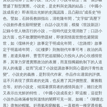
豐盛了類型實際。小說史，是史料與史識的結晶；《中國小
說成長史》即表現出光鮮的史識認識，且凸顯出“成長史”特
色。譬如，石師長教師指出，清乾隆年間，“文字獄”高壓下
小說創作產生顯明變更：白話小說方面，模擬《世說新語》
記錄今世人物言行的小說，一段時代從文壇消散了；口語小
說方面，也不敢瀏覽時勢題材，即便寫情面世態也避開當
世，如《儒林外史》故事定于明成化年間，《岔路燈》故事
定于明嘉靖年間，《紅樓夢》則無朝代年事可考；政治的高
壓，差遣吳敬梓、曹雪芹把追蹤關心力投向人的心坎感情世
界，其筆力穿透實際政治的表層，而直指獨裁軌制下的人道
與人的魂靈，從而“完成了小說從講故事到寫心靈的汗青性改
變”。小說史的義務，是對現代作家、作品作出適當的評價。
這不只表現了撰寫者的史識，也反應了其評價態度、審雅觀
念等。好的小說史，傾瀉著撰寫者的感情與血汗，雖曰史而
又表示出光鮮的特性，《中國小說成長史》即這般，這從對
小說作品佈滿睿智與溫情的闡釋可見一斑。如稱：“《聊齋志
異》盡無紗帽氣、奸商氣和窮酸氣，一直都有一種穿透俗氣