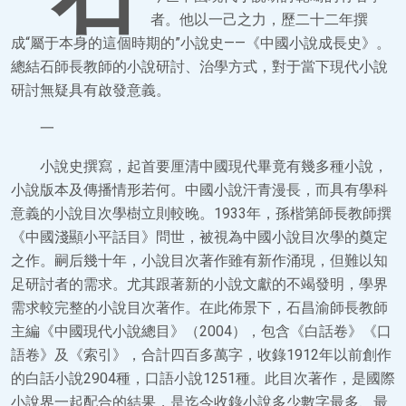
者。他以一己之力，歷二十二年撰
成“屬于本身的這個時期的”小說史——《中國小說成長史》。
總結石師長教師的小說研討、治學方式，對于當下現代小說
研討無疑具有啟發意義。
一
小說史撰寫，起首要厘清中國現代畢竟有幾多種小說，
小說版本及傳播情形若何。中國小說汗青漫長，而具有學科
意義的小說目次學樹立則較晚。1933年，孫楷第師長教師撰
《中國淺顯小平話目》問世，被視為中國小說目次學的奠定
之作。嗣后幾十年，小說目次著作雖有新作涌現，但難以知
足研討者的需求。尤其跟著新的小說文獻的不竭發明，學界
需求較完整的小說目次著作。在此佈景下，石昌渝師長教師
主編《中國現代小說總目》（2004），包含《白話卷》《口
語卷》及《索引》，合計四百多萬字，收錄1912年以前創作
的白話小說2904種，口語小說1251種。此目次著作，是國際
小說界一起配合的結果，是迄今收錄小說多少數字最多、最