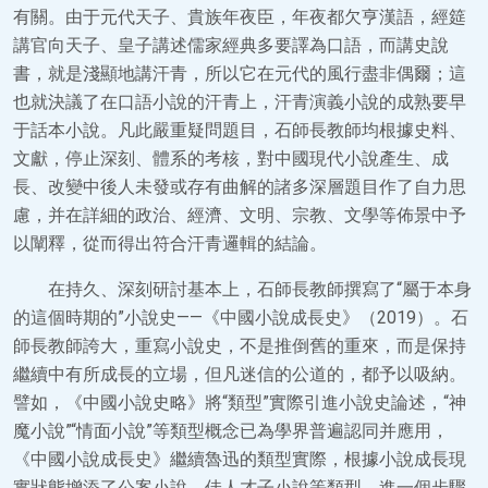
有關。由于元代天子、貴族年夜臣，年夜都欠亨漢語，經筵
講官向天子、皇子講述儒家經典多要譯為口語，而講史說
書，就是淺顯地講汗青，所以它在元代的風行盡非偶爾；這
也就決議了在口語小說的汗青上，汗青演義小說的成熟要早
于話本小說。凡此嚴重疑問題目，石師長教師均根據史料、
文獻，停止深刻、體系的考核，對中國現代小說產生、成
長、改變中後人未發或存有曲解的諸多深層題目作了自力思
慮，并在詳細的政治、經濟、文明、宗教、文學等佈景中予
以闡釋，從而得出符合汗青邏輯的結論。
在持久、深刻研討基本上，石師長教師撰寫了“屬于本身
的這個時期的”小說史——《中國小說成長史》（2019）。石
師長教師誇大，重寫小說史，不是推倒舊的重來，而是保持
繼續中有所成長的立場，但凡迷信的公道的，都予以吸納。
譬如，《中國小說史略》將“類型”實際引進小說史論述，“神
魔小說”“情面小說”等類型概念已為學界普遍認同并應用，
《中國小說成長史》繼續魯迅的類型實際，根據小說成長現
實狀態增添了公案小說、佳人才子小說等類型，進一個步驟