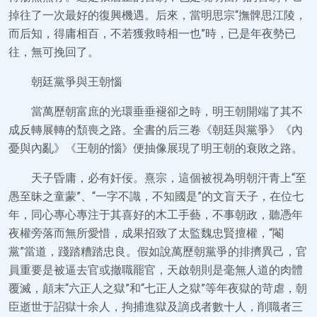
掉往了一次最好的復興機遇。后來，當明思宗“撫髀思江陵，
而后知，得庸相百，不若獲救時相一也”時，已是年夜勢已
往，無可挽回了。
朝廷黨爭與王朝惱
當萬歷朝富庶的光環垂垂褪卻之時，明王朝開端了其不
成反轉展轉的頹喪之路。全書的后三卷《朝廷與黨爭》《內
憂與內亂》《王朝的惱》便抽像展現了明王朝的衰敗之路。
天子昏庸，必有奸佞。熹宗，這個被視為明朝汗青上“至
愚至昧之童蒙”、“一字不識，不知國是”的文盲天子，在位七
年，同心專心專注于其喜好的木工手藝，不事朝政，聽憑年
夜權旁落而無所愛惜，成果招致了太監魏忠賢擅權，“閹
黨”當道，踐踏糟踏忠良。假如說萬歷朝黨爭的排擠異己，官
員重要是被逼去官或撤職罷官，天啟朝則是毫無人道的肉體
覆滅，顛末“六正人之獄”和“七正人之獄”等年夜獄的苛虐，朝
臣逝世于詔獄十余人，拘捕進獄及謫戌者數十人，削職者三