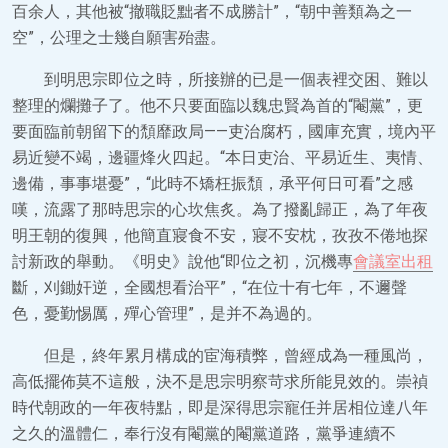
百余人，其他被“撤職貶黜者不成勝計”，“朝中善類為之一
空”，公理之士幾自願害殆盡。
到明思宗即位之時，所接辦的已是一個表裡交困、難以
整理的爛攤子了。他不只要面臨以魏忠賢為首的“閹黨”，更
要面臨前朝留下的頹靡政局——吏治腐朽，國庫充實，境內平
易近變不竭，邊疆烽火四起。“本日吏治、平易近生、夷情、
邊備，事事堪憂”，“此時不矯枉振頹，承平何日可看”之感
嘆，流露了那時思宗的心坎焦炙。為了撥亂歸正，為了年夜
明王朝的復興，他簡直寢食不安，寢不安枕，孜孜不倦地探
討新政的舉動。《明史》說他“即位之初，沉機專
會議室出租
斷，刈鋤奸逆，全國想看治平”，“在位十有七年，不邇聲
色，憂勤惕厲，殫心管理”，是并不為過的。
但是，終年累月構成的宦海積弊，曾經成為一種風尚，
高低擺佈莫不這般，決不是思宗明察苛求所能見效的。崇禎
時代朝政的一年夜特點，即是深得思宗寵任并居相位達八年
之久的溫體仁，奉行沒有閹黨的閹黨道路，黨爭連續不