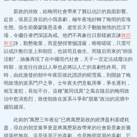
新政的掉敗，給晚明社會帶來了難以估計的負面影響。
起首，張居正身后的小我喜劇，極年夜地好轉了晚明的宦海
生態。張生前榮蒙隆恩圣眷、逝世后天子翻臉無情的悲涼下
場，令繼任者們深認為戒。他們不再象往日那樣婉言諫
舞蹈
教室
諍，勤懇敬業，而是變得警惕謹嚴，唯唯喏喏，只需可
以或許敷衍皇上和朝臣，也就苟且偷生。而隨后而來的“倒張
活動”，抽像再現了在中國現代社會，天子一言定法或廢法的
時期，改造往往政以人舉也必將以人亡的喜劇性終局。同
時，由此激發的朝中年夜臣彼此譭謗的昭雪風，則開啟了晚
明政壇的派系門戶之爭。士年夜夫們意氣用事，爭名逐利，
相互進犯，長短不分。這種“黨同伐異”之風在隨后的晚明政
治中愈演愈烈，致使朝政在派系斗爭和“朋黨”政治的泥塘中
越陷越深。
此前的“萬歷三年夜征”已將萬歷新政的經濟盈利基礎耗
盡，現在的朝堂黨爭更是將萬歷新政帶來的社會新景象折騰
得蕩然無存。這是張居正的喜劇，也是晚明當局的喜劇，它