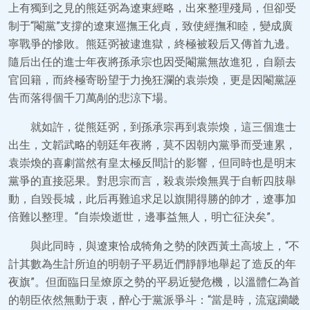
上有獨到之見的熊廷弼為遼東經略，出來整理殘局，但卻受
制于“閹黨”支撐的遼東巡撫王化貞，致使經撫和睦，變成廣
寧戰爭的慘敗。熊廷弼被逮進獄，終極被殺后又傳首九邊。
隨后出任的進士年夜將孫承宗也因受閹黨無故進犯，自願去
官回籍，而終極寄盼望于力挽狂瀾的袁崇煥，更是因閹黨誣
告而落得個千刀萬剮的悲涼下場。
就如許，從熊廷弼，到孫承宗再到袁崇煥，這三個進士
出生，文韜武略的朝廷年夜將，莫不因朝內黨爭而受連累，
袁崇煥的喜劇當然有皇太極反間計的影響，但同時也是明末
黨爭的直接惡果。對思宗而言，殺袁崇煥無異于自斬四肢舉
動，自毀長城，此后再難追求足以旗開得勝的帥才，遼事加
倍難以整理。“自崇煥逝世，邊事益無人，明亡征決矣”。
與此同時，與遼東恰成犄角之勢的陜西黃土高坡上，“不
計其數為生計所迫的明朝子平易近們靜靜地舉起了造反的年
夜旗”。但面臨日呈燎原之勢的平易近變危機，以溫體仁為首
的朝臣依然無動于衷，醉心于黨派爭斗：“當是時，流寇躪畿