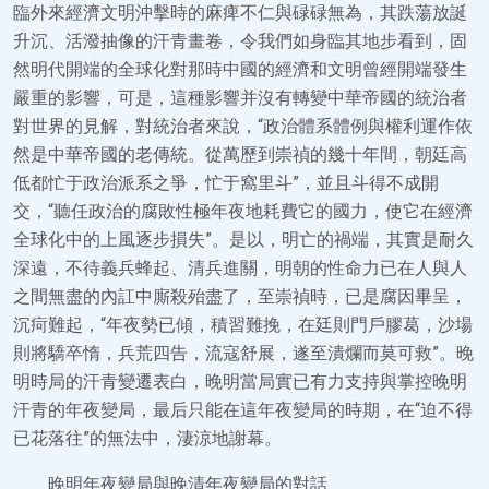
臨外來經濟文明沖擊時的麻痺不仁與碌碌無為，其跌蕩放誕
升沉、活潑抽像的汗青畫卷，令我們如身臨其地步看到，固
然明代開端的全球化對那時中國的經濟和文明曾經開端發生
嚴重的影響，可是，這種影響并沒有轉變中華帝國的統治者
對世界的見解，對統治者來說，“政治體系體例與權利運作依
然是中華帝國的老傳統。從萬歷到崇禎的幾十年間，朝廷高
低都忙于政治派系之爭，忙于窩里斗”，並且斗得不成開
交，“聽任政治的腐敗性極年夜地耗費它的國力，使它在經濟
全球化中的上風逐步損失”。是以，明亡的禍端，其實是耐久
深遠，不待義兵蜂起、清兵進關，明朝的性命力已在人與人
之間無盡的內訌中廝殺殆盡了，至崇禎時，已是腐因畢呈，
沉疴難起，“年夜勢已傾，積習難挽，在廷則門戶膠葛，沙場
則將驕卒惰，兵荒四告，流寇舒展，遂至潰爛而莫可救”。晚
明時局的汗青變遷表白，晚明當局實已有力支持與掌控晚明
汗青的年夜變局，最后只能在這年夜變局的時期，在“迫不得
已花落往”的無法中，淒涼地謝幕。
晚明年夜變局與晚清年夜變局的對話