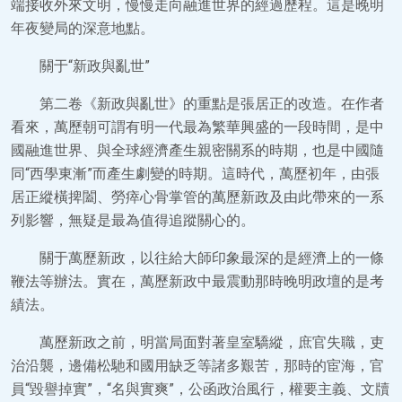
端接收外來文明，慢慢走向融進世界的經過歷程。這是晚明
年夜變局的深意地點。
關于“新政與亂世”
第二卷《新政與亂世》的重點是張居正的改造。在作者
看來，萬歷朝可謂有明一代最為繁華興盛的一段時間，是中
國融進世界、與全球經濟產生親密關系的時期，也是中國隨
同“西學東漸”而產生劇變的時期。這時代，萬歷初年，由張
居正縱橫捭闔、勞瘁心骨掌管的萬歷新政及由此帶來的一系
列影響，無疑是最為值得追蹤關心的。
關于萬歷新政，以往給大師印象最深的是經濟上的一條
鞭法等辦法。實在，萬歷新政中最震動那時晚明政壇的是考
績法。
萬歷新政之前，明當局面對著皇室驕縱，庶官失職，吏
治沿襲，邊備松馳和國用缺乏等諸多艱苦，那時的宦海，官
員“毀譽掉實”，“名與實爽”，公函政治風行，權要主義、文牘