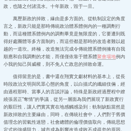
政，也隨之付諸流水。十年新政，毀于一旦。
萬歷新政的掉敗，緣由是多方面的。從軌制設定的角度
言之，新政只能是那時傳統政治體系體例內的一種調劑行
動，而這種體系體例內的調劑畢竟是無限度的，它要遭到既
得好處團體等多方面制約，而這些都是那時的改造者難以超
越的一道坎。終極，改造無法完成令傳統體系體例擁有自我
順應和自我調劑的才能，而僅僅依靠于體系體
聚會場地
例內
小我的知己與威權，則不免人亡政息的掉敗命運。
值得留意的是，書中還在翔實文獻材料的基本上，從長
時段政治文明與民眾心態的角度，以白描式的纖細伎倆，經
由過程那時、當事人的言談評論，特殊是新政經過歷程中繚
繞張居正“奪情”的爭議，從另一層面為我們展現了新政實行
的艱巨性，讓人們實其實在地感觸感染到：軌制缺點當然是
新政掉敗的主要緣由，同時，在傳統社會中，人們對于舊價
值理念的習氣性迷戀，社會總體的倫理價值取向，傳統思想
定式的強盛阻力，城市成為影響改造成敗不成疏忽的原因。