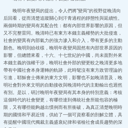
晚明年夜變局的提出，令人們將“變局”的視野從晚清向
后回看，從而清楚追蹤關心到汗青過程的靜態性與延續性。
兩個時期的變局有其配合性：都有內部世界影響的原因，但
又不完整雷同。晚清時已有東方本錢主義權勢的大批侵進，
社會的變異有內部氣力的強力滲入和介入，帶有更多的主動
顏色。晚明則紛歧樣，晚明年夜變局固然有內部世界原因的
影響，但總體來看，十六、十七世紀的中國，尚未面對外來
本錢主義的強權干涉，晚明社會外部的變更較之晚清更多地
帶有中國社會本身運轉的軌跡，此時髦沒有東方政管理論的
引進，耶穌會士傳來的東方文明，影響也不如晚清普及，晚
明社會對外來文明的自動接收與晚清時代的主動輸出也迥然
有別。是以，研討晚明年夜變局有其本身的特別意義：考核
這個時代的社會變更，有哪些達到傳統社會所能包容的極
限，又有哪些能夠越出慣例而有所衝破，為真正清楚晚明時
期的國情和平易近情，供給了一個可資察看的剖解立體，具
有提醒中國現代獨裁主義盛衰紀律和省檢社會成長趨勢的深