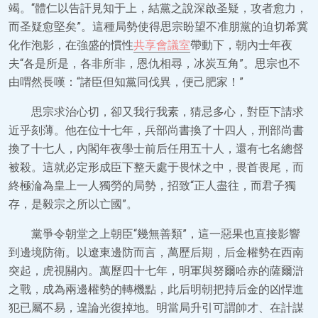
竭。“體仁以告訐見知于上，結黨之說深啟圣疑，攻者愈力，
而圣疑愈堅矣”。這種局勢使得思宗盼望不准朋黨的迫切希冀
化作泡影，在強盛的慣性
共享會議室
帶動下，朝內士年夜
夫“各是所是，各非所非，恩仇相尋，冰炭互角”。思宗也不
由喟然長嘆：“諸臣但知黨同伐異，便己肥家！”
思宗求治心切，卻又我行我素，猜忌多心，對臣下請求
近乎刻薄。他在位十七年，兵部尚書換了十四人，刑部尚書
換了十七人，內閣年夜學士前后任用五十人，還有七名總督
被殺。這就必定形成臣下整天處于畏怵之中，畏首畏尾，而
終極淪為皇上一人獨勞的局勢，招致“正人盡往，而君子獨
存，是毅宗之所以亡國”。
黨爭令朝堂之上朝臣“幾無善類”，這一惡果也直接影響
到邊境防衛。以遼東邊防而言，萬歷后期，后金權勢在西南
突起，虎視關內。萬歷四十七年，明軍與努爾哈赤的薩爾滸
之戰，成為兩邊權勢的轉機點，此后明朝把持后金的凶悍進
犯已屬不易，遑論光復掉地。明當局升引可謂帥才、在計謀