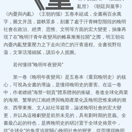
亂世》《朝廷與黨爭》
《內憂與內亂》《王朝的惱》五卷本組成，全書兩百余萬
字，圖文并茂，篇帙眾多，刻畫了處于汗青轉型階段的晚明
社會在政治、經濟、思惟、文明等方面的宏大變更，抽像再
現了在“晚明汗青年夜變局的帷幕漸漸拉開”之際，明王朝在
內憂內亂雙重壓力之下走向消亡的汗青過程。全書視野坦
蕩，文筆活潑細膩，讀后令人扼腕。
若何懂得“晚明年夜變局”
第一卷《晚明年夜變局》是五卷本《重寫晚明史》的核
心，可視為全書的導論，是懂得晚明史的要害。在這一卷
中，作者繚繞“海禁—朝貢”體系體例的衝破、卷進全球化商業
的海潮、繁華的江南經濟與晚期產業化及晚明思惟束縛的潮
水、西學東漸、文人結社等篇章，論述晚明社會的宏大變
更，并以為這種劇變是前所未見的，具有劃時期的意義。全
書最凸起的特色，是將晚明史的研討置于全球史佈景中，
從“全球化”的角度追蹤關心晚明社會的變更，從而懂得晚明