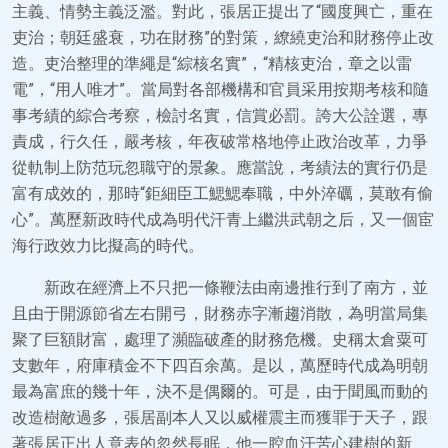
主義、情勢主義泛濫。對此，張居正提出了“國度興亡，重在
吏治；朝廷盛衰，功在財務”的對策，繚繞吏治和財務停止改
造。吏治整理的準繩是“綜核名實”，“精核吏治，章之以雷
電”，“用人唯才”。當局對各部機構和官員采用按期考核和隨
事考績的綜合考察，檢討名實，信賞必罰。誇大公詮選，專
責成，行久任，嚴考核，年夜破常格地停止政治改革，力爭
從軌制上防范玩忽職守的景象。應當說，考績法的實行仍是
富有成效的，那時“鉅細臣工鰓鰓奉職，中外淬礪，莫敢有偷
心”。萬歷新政時代成為明代汗青上繼洪武朝之后，又一個宦
海行政效力比擬高的時代。
新政在經濟上不只把一條鞭法由南邊推行到了南方，並
且由于開源節省左右開弓，財務赤字漸趨消散，為明當局集
聚了巨額財富，處理了瀕臨破產的財務危機。史稱太倉粟可
支數年，府庫積金不下四百余萬。是以，萬歷時代成為明朝
最為富庶的幾十年，決不是偶爾的。可是，由于聞風而動的
改造樹敵過多，張居副本人又以威權震主而獲罪于天子，跟
著張居正出人意表的忽然長眠，他一腔血汗苦心建樹的新