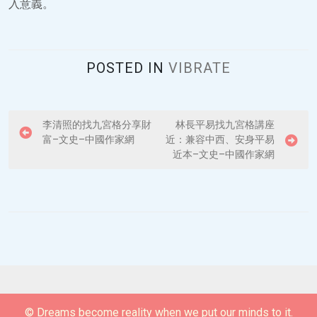
入意義。
POSTED IN
VIBRATE
P
李清照的找九宮格分享財
林長平易找九宮格講座
富–文史–中國作家網
近：兼容中西、安身平易
o
近本–文史–中國作家網
s
t
n
a
v
i
g
© Dreams become reality when we put our minds to it.