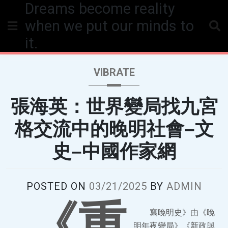
Dreams become reality
Skip
to
when we put our minds to
content
it.
VIBRATE
張海英：世界變局找九宮
格交流中的晚明社會–文
史–中國作家網
POSTED ON
03/21/2025
BY
ADMIN
《重
寫晚明史》由《晚
明年夜變局》《新政與