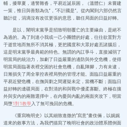
輔，擾華夏，邊警雜沓，平易近誕辰困，（溫體仁）未嘗建
一策，惟日與善類為仇”，“不計國是”。從內閣到六部仍然言
聽計從，涓滴沒有改弦更張的意思，聽任局面的日益好轉。
是以，闡明末黨爭是招致明朝覆亡的主要緣由，是絕不
為過的。為了到達小我或一己小團體的好處，往往欲置對方
于逝世地而無所不消其極，更把國度和大眾好處丟諸腦后，
這是明末黨爭最典範的特色。無謂的內訌爭斗，直接減弱了
明當局的統治力，加劇了日益嚴重的邊防與外交危機，使得
明當局面臨著表裡交困的社會危機，自亂陣腳，力有未逮，
日漸損失了周全掌控表裡局勢的管理才能。面臨日益嚴重的
平易近變危機，在撫與剿之間遲疑未定，當機不斷；面臨日
益好轉的邊疆局面，在對清的和與戰中優柔寡斷。終極在攘
外與安內的兩難選擇中，在內憂與內亂的兩面夾攻下，明當
局墮
1對1教學
入了無可挽回的危機。
《重寫晚明史》以其細致進微的“寫意”畫伎倆，以娓娓
道來的敘事方法，為我們描寫了晚明社會的政治體系體例面