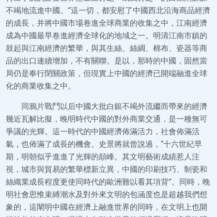
不竭地流進中國。”這一切，都安慰了中國西北沿海商品經濟
的成長，并將中國市場卷進全球商業的收集之中，江南經濟
成為中國最早卷進經濟全球化的地域之一。明清江南市鎮的
鼓起與江南經濟的繁華，與其生絲、絲綢、棉布、瓷器等商
品的出口連續增加，不有關聯。是以，那時的中國，固然當
局仍是奉行閉關政策，但現實上中國的經濟已開端融進全球
化的商業收集之中。
同鴉片戰鬥以后中國大批白銀不竭外流繼而帶來的經濟
幾近瓦解比擬，晚明時代中國的對外商業交通，是一種無可
爭議的光輝。這一時代的中國經濟佈滿活力，社會佈滿活
氣，也佈滿了成長的機會。史景將就曾說過，“十六世紀早
期，明朝似乎進進了光輝的顛峰。其文明藝術成績惹人注
視，城市與貿易的繁華標新立異，中國的印刷技巧、制瓷和
絲織業成長程度更使同時代的歐洲難以看其項背”。同時，晚
明社會思惟束縛潮水及對外來文明的包涵度也是超越我們想
象的，這闡明中國在經濟上融進世界的同時，在文明上也開