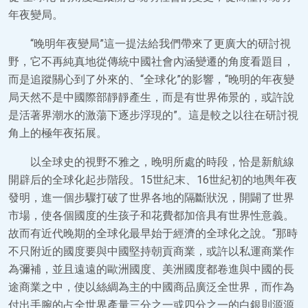
年夜變局。
“晚明年夜變局”這一提法給我們帶來了更廣大的研討視
野，它不再純真地從傳統中國社會內涵變遷的角度看題目，
而是追蹤關心到了外來的、“全球化”的影響，“晚明的年夜變
局天然不是中國際部靜靜產生，而是有世界佈景的，或許說
是活著界潮水的激蕩下逐步浮現的”。這是較之以往在研討視
角上的極年夜拓展。
以全球史的視野不雅之，晚明所處的時段，恰是新航線
開辟后的全球化起步階段。15世紀末、16世紀初的地輿年夜
發明，進一個步驟打破了世界各地的隔斷狀況，開闢了世界
市場，使各個國度的生孩子和花費都加倍具有世界性意義。
故而有近代晚期的全球化最早始于經濟的全球化之說。“那時
不只附近的國度要與中國堅持朝貢商業，或許以私運商業作
為彌補，並且遠遠的歐洲國度、美洲國度都卷進與中國的長
途商業之中，使以絲綢為主的中國商品廣泛全世界，而作為
付出手腕的占全世界產量三分之一或四分之一的白銀則源源