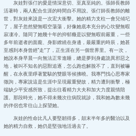
灰娃對張仃的愛是情深意切、至真至純的。張師長教師
活著時，兩人配合生涯的時間自不用說。張仃師長教師的離
世，對灰娃來說是一次宏大衝擊。她的精力支柱一會兒傾圮
了，屋子忽然變無暇空蕩蕩，好像她底本充分的心坎變無暇
寂凄冷。隨同了她幾十年的抑郁癥是以變無暇前嚴重，一些
多年前逝者的面龐、身影繚繞在身邊，最嚴重的時辰，她甚
至感到本身曾經“走”了，正生涯在另一個世界里。有一次，
她說本身早晨一向無法正常進睡，總是夢到身處詭異邪惡之
地，被叫不知名的惡獸追逐，怎么跑也解脫不了，直到被嚇
醒，在永夜里睜著驚駭的雙眼等候拂曉。我專門找心思專家
徵詢，專家說這是生涯中呈現嚴重變故，精力遭到衝擊，極
端缺少平安感所致，提出往看精力大夫和加大力度親情陪
護。那段時光，她不得未幾次往病院就診，我和她為數未幾
的伴侶也常往山上探望她。
灰娃的性命比凡人要堅韌得多，顛末半年多的醫治以及
她的精力自救，她仍是堅強地活過去了。