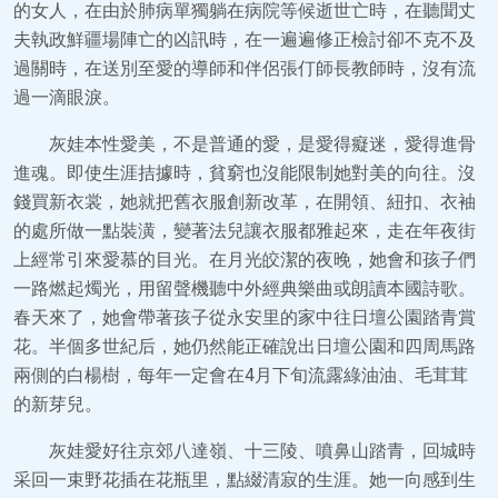
的女人，在由於肺病單獨躺在病院等候逝世亡時，在聽聞丈
夫執政鮮疆場陣亡的凶訊時，在一遍遍修正檢討卻不克不及
過關時，在送別至愛的導師和伴侶張仃師長教師時，沒有流
過一滴眼淚。
灰娃本性愛美，不是普通的愛，是愛得癡迷，愛得進骨
進魂。即使生涯拮據時，貧窮也沒能限制她對美的向往。沒
錢買新衣裳，她就把舊衣服創新改革，在開領、紐扣、衣袖
的處所做一點裝潢，變著法兒讓衣服都雅起來，走在年夜街
上經常引來愛慕的目光。在月光皎潔的夜晚，她會和孩子們
一路燃起燭光，用留聲機聽中外經典樂曲或朗讀本國詩歌。
春天來了，她會帶著孩子從永安里的家中往日壇公園踏青賞
花。半個多世紀后，她仍然能正確說出日壇公園和四周馬路
兩側的白楊樹，每年一定會在4月下旬流露綠油油、毛茸茸
的新芽兒。
灰娃愛好往京郊八達嶺、十三陵、噴鼻山踏青，回城時
采回一束野花插在花瓶里，點綴清寂的生涯。她一向感到生