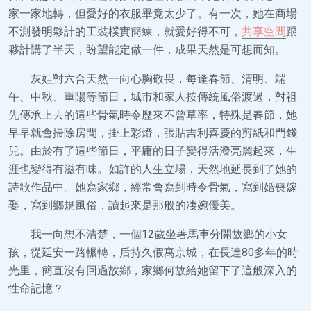
家一家地轉，但愛好的衣服畢竟太少了。有一次，她在商場
不測發明夥計的工裝樸實簡練，就愛好得不可，
共享空間
跟
夥計講了半天，盼望能定做一件，成果天然是可想而知。
灰娃對六合天然一向心胸敬畏，每逢春節、清明、端
午、中秋、重陽等節日，城市和家人按傳統風俗渡過，對祖
先傳承上去的這些骨氣時令歷來不曾草率，特殊是春節，她
早早就會掃除房間，掛上彩燈，張貼吉利喜慶的剪紙和門錢
兒。由於有了這些節日，平庸的日子變得活潑亮麗起來，生
涯也變得有滋有味。如許的人生立場，天然地延長到了她的
詩歌作品中。她寫家鄉，經常會寫到時令骨氣，寫到婚喪嫁
娶，寫到鄉規風俗，讀起來是那般的凄婉優美。
我一向想不清楚，一個12歲坐著馬車分開故鄉的小女
孩，從延安一路輾轉，后持久假寓京城，在長達80多年的時
光里，簡直沒有回過故鄉，家鄉何故給她留下了這般深入的
性命記憶？