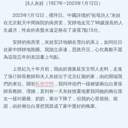
詩人灰娃（1927年—2025年1月12日）
2025年1月12日，禮拜日。中國詩壇的“祖母詩人”灰娃
在北京航天中間病院的病房里，安靜地走完了98歲漫長的人
生歲月，性命的表盤永遠定格在了凌晨7點15分。
安靜的病房里，灰娃安詳地躺在雪白的床上，如同往日
在家中靜靜地熟睡。我鵠立床邊，思路升沉，心坎萬般不愿
為這段忘年的友誼畫上句點。
上世紀九十年月初，我由於搜集延安文明人史料，走進
了張仃師長教師和夫人灰娃位于北京紅廟的家，由此開端我
們的來往。開初
私密空間
，我同伴侶們一樣稱號兩位白叟張
師長教師、理姨，直到有一天灰娃慎重地要我同她的兩位孫
女一樣叫爺爺、奶奶，輩分下降了，但我的心里很熱、很
甜，由於兩位白叟把我當成了家中愛好的晚輩。