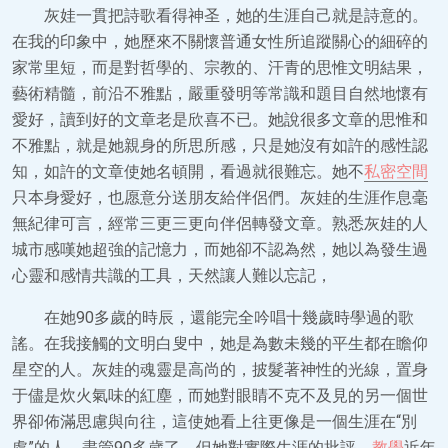
灰娃一貫把詩歌看得神圣，她的生涯自己就是詩意的。
在我的印象中，她歷來不關懷普通女性所追蹤關心的細碎的
家常里短，而是對哲學的、宗教的、汗青的思惟文明結果，
藝術精髓，前沿不雅點，嚴重發明等常識和題目自然地懷有
愛好，讀到好的文章老是欣喜不已。她說很多文章的思惟和
不雅點，就是她親身的所思所感，只是她沒有如許的感性認
知，如許的文章使她名頓開，看過就很難忘。她不
私密空間
只本身愛好，也愿意分送朋友給伴侶們。灰娃的生涯作息毫
無紀律可言，經常三更三更向伴侶轉發文章。熟悉灰娃的人
城市感嘆她超強的記憶力，而她卻不認為然，她以為發生過
心靈和感情共識的工具，天然讓人難以忘記，
在她90多歲的時辰，還能完全吟唱十幾歲時學過的歌
謠。在我接觸的文明白叟中，她是為數未幾的平生都在瞻仰
星空的人。灰娃的魂靈是高尚的，披髮著神性的光線，置身
于儘是炊火氣味的紅塵，而她對眼睛不克不及見的另一個世
界卻佈滿思慮與向往，這使她看上往更像是一個生涯在“別
處”的人。盡管90多歲了，但她對實際生涯的批評，
教學
近年