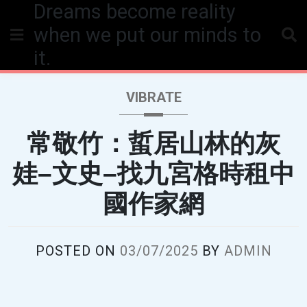
Dreams become reality
Skip
to
when we put our minds to
content
it.
VIBRATE
常敬竹：蜇居山林的灰
娃–文史–找九宮格時租中
國作家網
POSTED ON
03/07/2025
BY
ADMIN