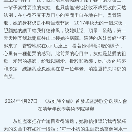
一輩子素性要強的灰娃，也只能無法地接收不成更改的天然
法例，在小得不克不及再小的空間里自在地在世。盡管這
般，她的身材仍是不時呈現弊病。2017年秋天的一個深夜，
照顧她的護工給我打德律風，說她吐逆、頭暈、發熱，第二
天天剛亮我就開車往山上接她往病院。這時的灰娃曾經坐不
起來了，昏昏地躺在car 后座上。看著她薄弱消瘦的樣子，
心里有一種想哭的感到。此前我的心目中，灰娃是慈愛的祖
母、愛崇的導師，給我以關愛、批駁和教導，她心坎的強盛
和淡定，總讓我疏忽她實在是一位年老、消瘦還持久抑郁的
白叟。
2024年4月27日，《灰娃詩全編》首發式暨詩歌分送朋友會
在清華年夜學美術學院舉辦
灰娃歷來把存亡題目看得通透，她微信推舉給我哲學羅
素的文章中有如許一段話：“每一小我的生涯都應當像河水一