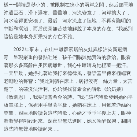
樣——開端是渺小的，被限制在狹小的兩岸之間，然后熱鬧地
沖過巨石，滑下瀑布。垂垂地，河流變寬了，河岸擴大了，
河水流得更安穩了。最后，河水流進了陸地，不再有顯明的
中斷和擱淺，而后便毫無苦楚地解脫了本身的存在。”我感到
這恰是她本身所秉持的存亡不雅。
2022年事末，在山中離群索居的灰娃異樣沾染新冠病
毒，呈現嚴重的發熱吐逆，孩子們賜與她實時的救治。眼看
著那么多高齡白叟因病離世，我心中暗暗為她捏著一把汗。
一天早晨，她掙扎著給我打來德律風，發話器里傳來極端衰
老嘶啞的聲響：“我此刻躺在床上，病得沒有一絲力量，太苦
楚了，的確沒法活啊。你給我找普希金的詩歌《給奶娘》
《致凱恩》，我要讀普希金的詩。”我把這些詩歌發到她的平
板電腦上，保姆用手舉著平板，她躺在床上，用氣若游絲的
聲響，艱巨地吟讀著這些詩歌，心緒才垂垂平復上去，眼神
漸漸變得剛毅起來。深夜里無法進睡，她又喚醒保姆，翻開
這些詩無聲地吟讀起來……