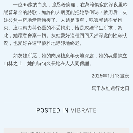
一位96歲的白叟，強忍著病痛，在萬籟俱寂的深夜里吟
誦普希金的詩歌，如許的人病魔能把她擊倒嗎？數周后，灰
娃公然神奇地漸漸康復了。人越是孤單，魂靈就越不受拘
束。這種精力與心靈的不受拘束，恰是灰娃平生所求，為
此，她愿意舍棄一切。灰娃愛好這種回回天然深處的性命狀
況，也愛好在這里優雅地靜靜地終老。
如灰娃所愿，她的肉身棲息年夜地深處，她的魂靈鵠立
山林之上，她的詩句久長地在人人間傳誦。
2025年1月13晝夜
寫于灰娃遠行之日
POSTED IN
VIBRATE