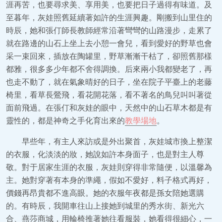
涯再苦，也要尋求美、享用美，也要把日子過得有味道。及
至暮年，灰娃照舊延續著如許的生涯興趣。剛搬到山里住的
時辰，她和張仃師長教師經常沿著彎彎的山路漫步，走累了
就在路邊的山石上坐上去小憩一會兒，看到愛好的野草也會
采一束回來，插放在陶罐里，野草漸漸干枯了，卻照舊那樣
都雅，很多多少年都不舍得調換。后來兩小我都變老了，再
也走不動了，就在氣象晴好的日子，坐在院子平臺上的老藤
椅里，看草長鶯飛，看花開花落，看不著名的鳥兒叫叫著從
面前飛過。在張仃和灰娃的眼中，天然中的山石草木都是有
靈性的，都是神奇之手化育出來的
教學場地
。
早些年，有主人來訪或是外出聚首，灰娃城市換上整潔
的衣服，化淡淡的妝，她說如許本身面子，也是對主人尊
敬。對于居家生涯的衣服，灰娃則穿得非常隨便，以溫馨為
主。她對穿著有本身的準繩，假如不愛好，料子格式再好，
價錢再昂貴都不進高眼。她的衣服年夜都是孫女陪她選購
的。有時辰，我開車往山上接她到城里的秀水街、新光六
合、燕莎商城，用輪椅推著她往看服裝，她看得很細心，一