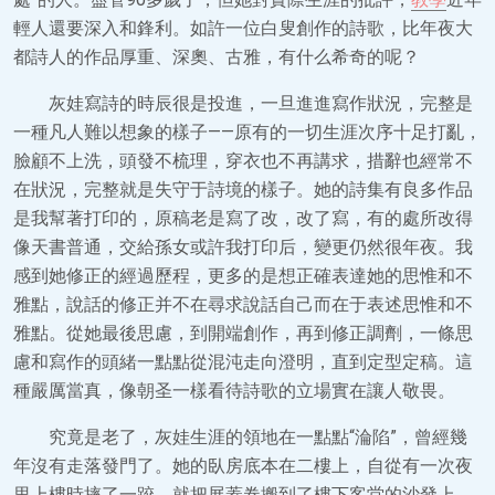
輕人還要深入和鋒利。如許一位白叟創作的詩歌，比年夜大
都詩人的作品厚重、深奧、古雅，有什么希奇的呢？
灰娃寫詩的時辰很是投進，一旦進進寫作狀況，完整是
一種凡人難以想象的樣子——原有的一切生涯次序十足打亂，
臉顧不上洗，頭發不梳理，穿衣也不再講求，措辭也經常不
在狀況，完整就是失守于詩境的樣子。她的詩集有良多作品
是我幫著打印的，原稿老是寫了改，改了寫，有的處所改得
像天書普通，交給孫女或許我打印后，變更仍然很年夜。我
感到她修正的經過歷程，更多的是想正確表達她的思惟和不
雅點，說話的修正并不在尋求說話自己而在于表述思惟和不
雅點。從她最後思慮，到開端創作，再到修正調劑，一條思
慮和寫作的頭緒一點點從混沌走向澄明，直到定型定稿。這
種嚴厲當真，像朝圣一樣看待詩歌的立場實在讓人敬畏。
究竟是老了，灰娃生涯的領地在一點點“淪陷”，曾經幾
年沒有走落發門了。她的臥房底本在二樓上，自從有一次夜
里上樓時摔了一跤，就把展蓋卷搬到了樓下客堂的沙發上。