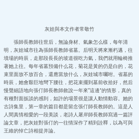
灰娃與本文作者常敬竹
張師長教師往世后，無論身材、氣象怎么樣，每年清
明，灰娃城市往為張師長教師省墓。后明天將來漸朽邁，往
墳場的時辰，走那段長長的坡道很吃力氣，我們就用輪椅推
著她上往。每年省墓預備什么花，菊花是黃的仍是白的，花
束里面放不放百合，還應當放什么，灰娃城市囑咐。省墓的
時辰，她會艱巨地彎下腰往，把花束擺到墓前收拾好，然后
慢聲細語地向張仃師長教師敘說一年來“這邊”的情形，真的
有種對面扳談的感到，如許的場景很是讓人動情動容。她的
古詩集里，第一章的篇目都是留念張仃師長教師的。這是人
人間真情相愛的一段美談，老詩人屠岸師長教師寫過一篇評
論文章，把灰娃對張仃的一往情深作了精到詮釋，以為可與
王維的悼亡詩相提并論。