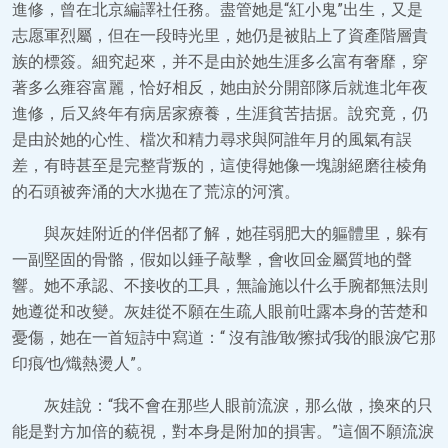
進修，曾在北京編譯社任務。盡管她是“紅小鬼”出生，又是
志愿軍烈屬，但在一段時光里，她仍是被貼上了資產階層貴
族的標簽。細究起來，并不是由於她生涯多么富有奢靡，穿
著多么雍容富麗，恰好相反，她由於分開部隊后就進北年夜
進修，后又終年有病居家療養，生涯貧苦拮据。說究竟，仍
是由於她的心性、檔次和精力尋求與阿誰年月的風氣有誤
差，有時甚至是完整背叛的，這使得她像一塊謝絕磨往棱角
的石頭被奔涌的大水拋在了荒涼的河濱。
與灰娃附近的伴侶都了解，她荏弱肥大的軀體里，躲有
一副堅固的骨骼，假如以錘子敲擊，會收回金屬質地的聲
響。她不承認、不接收的工具，無論施以什么手腕都無法則
她遵從和改變。灰娃從不願在生疏人眼前吐露本身的苦楚和
憂傷，她在一首短詩中寫道：“ 沒有誰∕敢∕擦拭∕我∕的眼淚∕它那
印痕∕也∕熾熱燙人”。
灰娃說：“我不會在那些人眼前流淚，那么做，換來的只
能是對方加倍的藐視，對本身是附加的損害。”這個不願流淚