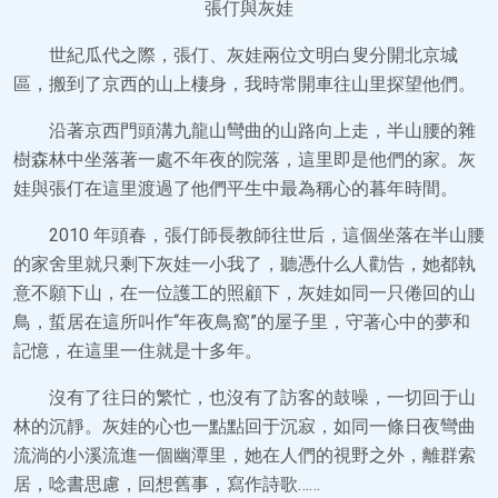
張仃與灰娃
世紀瓜代之際，張仃、灰娃兩位文明白叟分開北京城
區，搬到了京西的山上棲身，我時常開車往山里探望他們。
沿著京西門頭溝九龍山彎曲的山路向上走，半山腰的雜
樹森林中坐落著一處不年夜的院落，這里即是他們的家。灰
娃與張仃在這里渡過了他們平生中最為稱心的暮年時間。
2010 年頭春，張仃師長教師往世后，這個坐落在半山腰
的家舍里就只剩下灰娃一小我了，聽憑什么人勸告，她都執
意不願下山，在一位護工的照顧下，灰娃如同一只倦回的山
鳥，蜇居在這所叫作“年夜鳥窩”的屋子里，守著心中的夢和
記憶，在這里一住就是十多年。
沒有了往日的繁忙，也沒有了訪客的鼓噪，一切回于山
林的沉靜。灰娃的心也一點點回于沉寂，如同一條日夜彎曲
流淌的小溪流進一個幽潭里，她在人們的視野之外，離群索
居，唸書思慮，回想舊事，寫作詩歌……