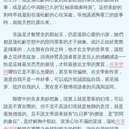
事，或是貳心中渴盼已久的“紅袖添噴鼻時辰”。這些美妙的
剎時早就凝刻在蒲松齡的心坎深處，等他講述陶看三的故事
時，就能天然吐露出來。
非論是才貌雙全的顏如玉，仍是溫順心愛的小謝，她們
都是蒲松齡空想中的陪同墨客的才子抽像。或許正由於實際
是殘暴的，人生難有自得之時，他才在文學的世界里，讓想
象之花肆意綻放，涓滴掉臂及讀者甚至是后人的感觸感染——
恰是這種最光禿禿的展現，才幹最接近文學的實質，
共享空
間
哪怕它是不那么光榮的，甚至有些偏狹。在文學創作里，
過度自我不是一件好事，可以或許坦誠面臨自我，甚至揭
穿、批評自我的人，實在更不難博得讀者的共識與認同。
聊齋中的良多美妙想象，現實上就是墨客的幻境，可以
說是不實在際的。但不克不及說幻境就是無聊的意淫，就是
毫無價值的。且不說文學原來就有“白日夢”的價值，是“苦悶
的象征”，是紓解胸中郁結、宣泄心坎不滿的渠道，蒲松
共享
會議室
齡能在實際之外找到精力的錨點、強化自我的認識，