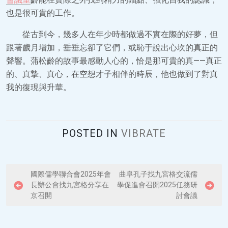
也是很可貴的工作。
從古到今，幾多人在年少時都做過不實在際的好夢，但
跟著歲月增加，垂垂忘卻了它們，或恥于說出心坎的真正的
聲響。蒲松齡的故事最感動人心的，恰是那可貴的真——真正
的、真摯、真心，在空想才子相伴的時辰，他也做到了對真
我的復現與升華。
POSTED IN
VIBRATE
P
國際儒學聯合會2025年會
曲阜孔子找九宮格交流儒
長辦公會找九宮格分享在
學促進會召開2025任務研
o
京召開
討會議
s
t