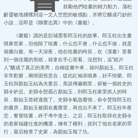
鼓勵他們唸書的精力動力。蒲松
齡靈敏地捕獲到這一文人空想的敏感點，并將它釀成巧妙的
小說，這即是《聊齋志異》中的《書癡》。
《書癡》講的是彭城墨客郎玉柱的故事。郎玉柱出生書
噴鼻世家，但他除了唸書，什么也不會，什么也不做，就是
個書白癡。有一天深夜，他在唸書的時辰，在《漢書》里看
到一個佳麗的剪紙，就拿在手心里看。沒想到，這“紙片
人”釀成了真正的美男，自稱從書中來，就叫顏如玉。郎玉柱
非常歡樂，兩情面投意合，從此紅袖添噴鼻，好不快樂。郎
玉柱與顏如玉結為夫妻后，美談傳遍鄉里，卻被一個姓史的
縣令妒忌。史縣令想霸占顏如玉，到郎玉柱家里抓人的時
辰，顏如玉曾經逃脫了。史縣令氣急廢弛，命令焚毀郎玉柱
的書房，顏如玉被困在書齋里，再也出不來了。郎玉柱年夜
悲，奮發唸書，終于考中進士。之后，郎玉柱取得在史縣令
的老家福建仕進的機遇，擁有了權利，抓到了他在老家的罪
行，最后檢查了史家，為顏如玉報了仇。