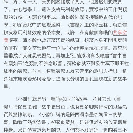
忘，終于有一天，美男雕塑釀成了真人，他居然幻想成真
了。在心思學上，這叫皮格馬利翁效應，實際中的工作與預
期的分歧，可謂心想事成。蒲松齡固然沒接觸過古代心思
學，卻深諳此中的底層邏輯，《書癡》里的郎玉柱，就是體
驗皮格馬利翁效應的榮幸兒。或許，在有數個難眠的
共享空
間
深夜，蒲松齡也曾盯著泛黃的紙頁，想著本身不開闊爽朗
的前程，屢次空想過有一位貼心的佳麗呈現在眼前。當空想
垂垂成了某種思想習氣，再加上“紅袖添噴鼻夜唸書”“書中自
有顏如玉”之類的不雅念影響，蒲松齡就不難發生寫下郎玉柱
故事的靈感。並且，這種靈感以及它帶來的遐思與構思，還
會顛末屢次變形與流變，進而以分歧的面孔呈現在新的故事
里。
《小謝》就是另一種“顏如玉”的故事，並且它比《書
癡》情節更復雜，故事更出色，也有更多聊齋特有的鬼怪氣
質與驚悚氣氛。《小謝》講的是陜西渭南墨客陶看三的故
事。陶看三熱愛唸書，卻家道清貧，只好借老友的放棄舊屋
棲身。只是傳言這舊屋鬧鬼，人們都不敢進進，但陶看三不