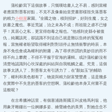
蒲松齡寫下這個故事，只慨嘆唸書人之不易，感到當權
者應當對墨客好點，不克不及像秦始皇焚書那樣毀失落墨客
的精力
小樹屋
家園。“全國之物，積則招妒，好則生魔，女之
妖書之魔也。事近荒誕，治之未為不成；而祖龍之虐不已慘
乎！其居心之私，更宜得怨毒之報也。”他感到史縣令被復
仇，純屬該死，卻認識不到這自己就是難以告終的冤冤相
報，當無權者盼望取得權利對對頭停止無情衝擊的時辰，本
身不免也會成為權利的附庸，為了尋求所謂的美妙目的而不
得不向上攀爬，不得不平服于宦海的邏輯。或許蒲松齡沒有
清楚地認識到心坎深處的糾結與自我牴觸之處。究竟，這個
故事太誘人了，對墨客太有引誘力了，在“顏如玉”的輔助
下，權利和美色都有了，物資與精力財富雙豐產，這是幾多
在實際中不失意的墨客的空想啊。蒲松齡他本身又何嘗不是
這般呢？
在古希臘神話里，有個塞浦路斯國王叫皮格馬利翁，他
用象牙雕鏤出一位婀娜多姿、繪聲繪色的美男，對她念念不