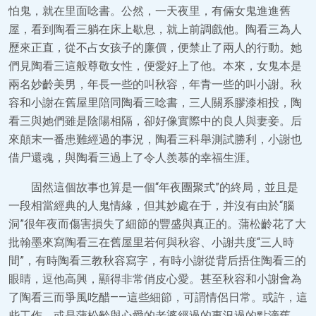
怕鬼，就在里面唸書。公然，一天夜里，有倆女鬼進進舊
屋，看到陶看三躺在床上歇息，就上前調戲他。陶看三為人
歷來正直，從不占女孩子的廉價，便禁止了兩人的行動。她
們見陶看三這般尊敬女性，便愛好上了他。本來，女鬼本是
兩名妙齡美男，年長一些的叫秋容，年青一些的叫小謝。秋
容和小謝在舊屋里陪同陶看三唸書，三人關系膠漆相投，陶
看三與她們雖是陰陽相隔，卻好像實際中的良人與妻妾。后
來顛末一番患難經過的事況，陶看三科舉測試勝利，小謝也
借尸還魂，與陶看三過上了令人羨慕的幸福生涯。
固然這個故事也算是一個“年夜團聚式”的終局，並且是
一段相當經典的人鬼情緣，但其妙處在于，并沒有由於“腦
洞”很年夜而傷害損失了細節的豐盛與真正的。蒲松齡花了大
批翰墨來寫陶看三在舊屋里若何與秋容、小謝共度“三人時
間”，有時陶看三教秋容寫字，有時小謝從背后捂住陶看三的
眼睛，逗他高興，顯得非常俏皮心愛。甚至秋容和小謝會為
了陶看三而爭風吃醋——這些細節，可謂情侶日常。或許，這
些工作，或是蒲松齡與心愛的老婆經過的事況過的點滴舊