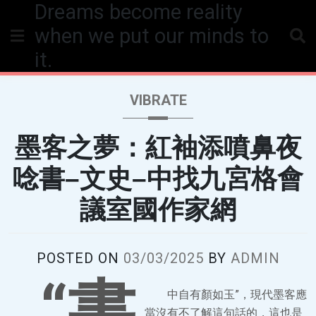
Dreams become reality
Skip
to
when we put our minds to
content
it.
VIBRATE
墨客之夢：紅袖添噴鼻夜
唸書–文史–中找九宮格會
議室國作家網
POSTED ON
03/03/2025
BY
ADMIN
“書
中自有顏如玉”，現代墨客應
當沒有不了解這句話的，這也是