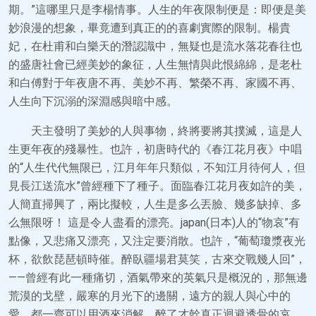
期。”這哪里只是李楊情事。人生的年夜限制便是：即便是美
妙浪漫的想象，畢竟遭到真正的的喜劇實際的限制。楊貴
妃，在杜甫和白樂天的潛認識中，無疑也是流水落花春往也
的盛唐社會已經美妙的象征，人生無情與此恨綿綿，是老杜
和白傅對于年夜唐不再、美妙不再、繁榮不再、家國不再、
人生向下沉溺的深淵感與暗中感。
天主發明了美妙的人與事物，終將要將其撲滅，這是人
生更年夜的殘暴性。也許，初唐時代的《春江花月夜》中唱
的“人生代代無限已，江月年年只類似，不知江月待何人，但
見長江送流水”曾經種下了種子。面臨春江花月夜如許的美，
人簡直掃興了，兩比擬較，人生是多么丟臉、幾多缺掉、多
么無限呀！ 這是令人盡看的漂亮。japan(日本)人的“物哀”有
點像，又悲痛又漂亮，又注定要消散。也許，“葡萄瓊漿夜光
杯，欲飲琵琶頓時催。醉臥疆場君莫笑，古來交戰幾人回”，
——曾經有此一種痛切，酒氣帶來的英氣只是概況的，那無邊
荒漠的戈壁，嚴寒的月光下的邊關，遠方的親人與心中的
愛，都一齊可以用酒來消解，醉了才幹真正迴避透骨的哀