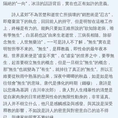
隔絕的“一向”，冰涼的話語背后，實在也正有如許的意義。
詩人孟郊“不為苦楚和逝世亡所損壞的”銷愁術是“忍古”，
即廢棄當下的執念，回回前人的持守。但是明智在這種工作
上，終極是有力的。能夠只要如王維所說的“欲知除老病，唯
有學無生”，白居易也說“由來生老逝世，三病長相隨。除卻
念無生，人世無藥治”，——可是詩人不了解，“無生”實在是
明智所學不來的。“無生”，是釋教義，即性命的最年夜本
相。世界原來便是“虛妄不實”，在“虛妄”的世界之中，要學無
生，起首要樹立無生的概念，但是一旦樹立“無生”的概念，
那“無生”也就變為了“有生”，就掉往了真正的“無生”。所以王
維要從秋雨中熟落的山果，深夜中唧唧的秋蟲，如是如是地
往領會“無生”的意味。唐代是佛化的時期（錢穆），唐詩是
以悲痛為基調（吉川幸次郎），唐人對人生殘暴性的清楚是
從自家肉身的日常經歷與性命的無限性動身的，非常逼真。
詩人并不樹立什么，他只是感觸感染與感發。與其說是深受
釋教的影響，不如說是詩人的密意與對密意自己的迫不得
已，與佛家的照實不雅結緣。