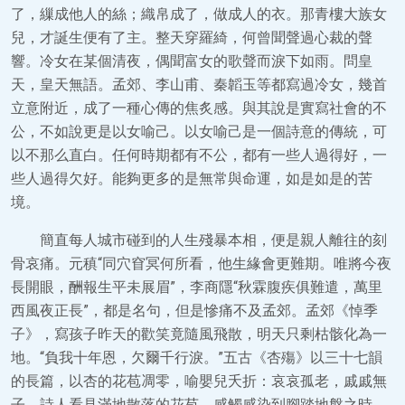
了，繅成他人的絲；織帛成了，做成人的衣。那青樓大族女
兒，才誕生便有了主。整天穿羅綺，何曾聞聲過心裁的聲
響。冷女在某個清夜，偶聞富女的歌聲而淚下如雨。問皇
天，皇天無語。孟郊、李山甫、秦韜玉等都寫過冷女，幾首
立意附近，成了一種心傳的焦炙感。與其說是實寫社會的不
公，不如說更是以女喻己。以女喻己是一個詩意的傳統，可
以不那么直白。任何時期都有不公，都有一些人過得好，一
些人過得欠好。能夠更多的是無常與命運，如是如是的苦
境。
簡直每人城市碰到的人生殘暴本相，便是親人離往的刻
骨哀痛。元稹“同穴窅冥何所看，他生緣會更難期。唯將今夜
長開眼，酬報生平未展眉”，李商隱“秋霖腹疾俱難遣，萬里
西風夜正長”，都是名句，但是慘痛不及孟郊。孟郊《悼季
子》，寫孩子昨天的歡笑竟隨風飛散，明天只剩枯骸化為一
地。“負我十年恩，欠爾千行淚。”五古《杏殤》以三十七韻
的長篇，以杏的花苞凋零，喻嬰兒夭折：哀哀孤老，戚戚無
子。詩人看見滿地散落的花苞，感觸感染到腳踏地盤之時，