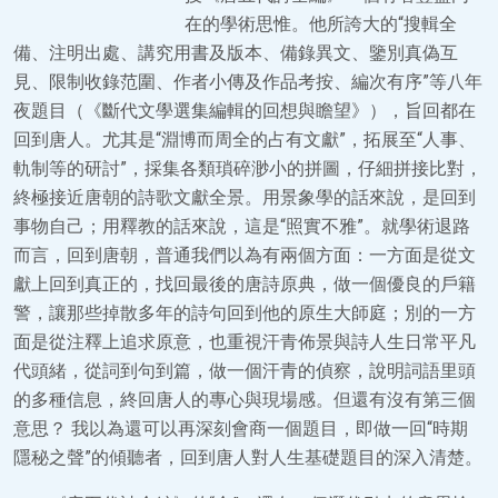
在的學術思惟。他所誇大的“搜輯全
備、注明出處、講究用書及版本、備錄異文、鑒別真偽互
見、限制收錄范圍、作者小傳及作品考按、編次有序”等八年
夜題目（《斷代文學選集編輯的回想與瞻望》），旨回都在
回到唐人。尤其是“淵博而周全的占有文獻”，拓展至“人事、
軌制等的研討”，採集各類瑣碎渺小的拼圖，仔細拼接比對，
終極接近唐朝的詩歌文獻全景。用景象學的話來說，是回到
事物自己；用釋教的話來說，這是“照實不雅”。就學術退路
而言，回到唐朝，普通我們以為有兩個方面：一方面是從文
獻上回到真正的，找回最後的唐詩原典，做一個優良的戶籍
警，讓那些掉散多年的詩句回到他的原生大師庭；別的一方
面是從注釋上追求原意，也重視汗青佈景與詩人生日常平凡
代頭緒，從詞到句到篇，做一個汗青的偵察，說明詞語里頭
的多種信息，終回唐人的專心與現場感。但還有沒有第三個
意思？ 我以為還可以再深刻會商一個題目，即做一回“時期
隱秘之聲”的傾聽者，回到唐人對人生基礎題目的深入清楚。