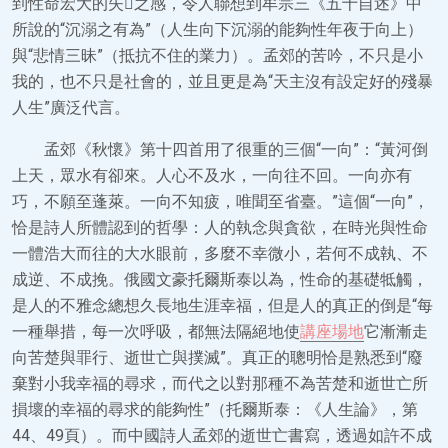
到性命宏大的失之感，令人聯想到牟宗三《五十自述》中
所說的“沉溺之有為”（人生向下沉溺的能夠性年夜于向上）
與“悲情三昧”（抵抗不住的業力）。孟郊的苦吟，不只是小
我的，也不只是社會的，並且更是為“天主沒有設定好的殘暴
人生”廣泛代言。
孟郊《秋懷》第十四首用了很重的三個“一向”：“黃河倒
上天，眾水有卻來。人心不及水，一向往不回。一向亦有
巧，不願至蓬萊。一向不知疲，唯聞至省臺。”這個“一向”，
恰是詩人所體認到的哲學：人的執念與貪欲，在時光與性命
一體浩大而往的大水眼前，多麼不幸微小，若何不成執、不
成逆、不成挽。俄國文豪托爾斯泰以為，性命的基礎牴觸，
是人的不雅念總想久長地生涯幸福，但是人的真正的倒是“每
一種舉措，每一次呼吸，都無法隔絕地使
講座場地
它漸漸走
向苦楚與罪行、逝世亡與撲滅”。真正的聰明恰是熟悉到“廢
棄對小我幸福的尋求，而代之以對那種不為苦楚和逝世亡所
損壞的幸福的尋求的能夠性”（托爾斯泰：《人生論》，第
44、49頁）。而中國詩人孟郊的逝世亡書寫，透過如許不成