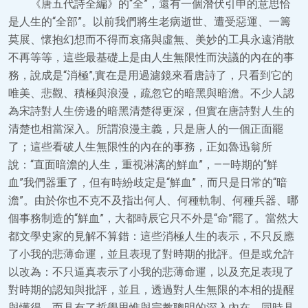
《唐五代詩全編》的“全”，還有一個潛伏引申的意思恰
是人生的“全部”。以前我們將生老病逝世、遭受惡運、一籌
莫展、懷抱幻想而不得而哀痛與虛無、美妙的工具永遠消散
不再等等，這些最基礎上是由人生無限性而決議的內在的事
務，說成是“消極”,實在是用過濾鏡來看唐詩了，只看到它的
唯美、悲觀、積極與浪漫，疏忽它的暗黑與暗澹。不少人認
為宋詩對人生傍邊的暗黑清楚得更深，但實在唐詩對人生的
清楚也相當深入。所謂浪漫主義，只是唐人的一個正面罷
了；這些看破人生無限性的內在的事務，正如魯迅翁所
說：“直面暗澹的人生，重視淋漓的鮮血”，——時期的“鮮
血”我們器重了，但有時紛歧定是“鮮血”，而只是日常的“暗
澹”。由於你也不克不及指出何人、何種軌制、何種兵器、哪
個事務制造的“鮮血”，大都時辰它只不外是“命”罷了。當然大
都文學史家的見解不算錯：這些消極人生的表示，不只反應
了小我的悲薄命運，並且表現了對時期的批評。但是或允許
以改為：不只逼真表示了小我的悲薄命運，以及充足表現了
對時期的認知與批評，並且，透過對人生無限的本相的提醒
與懂得，而具有了哲學思惟與宗教聰明的深入內在，同時具