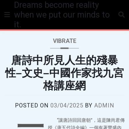
Dreams become reality
Skip
to
when we put our minds to
content
it.
VIBRATE
唐詩中所見人生的殘暴
性–文史–中國作家找九宮
格講座網
POSTED ON
03/04/2025
BY
ADMIN
一
“讓唐詩回回唐朝”，這是陳尚君傳
授《唐五代詩全編》一個有著豐盛內