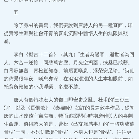
五
除了身材的書寫，我們要說到唐詩人的另一種直面，即
從實際生涯與社會汗青的喜劇沉醉中體悟人生的無限與殘
暴。
李白《擬古十二首》（其九）“生者為過客，逝世者為回
人。六合一逆旅，同悲萬古塵。月兔空搗藥，扶桑已成薪。
白骨寂無言，青松豈知春。前后更嘆息，浮榮安足珍。”詩仙
的佈景很年夜，嘆息亦深，在滾滾混混的人生本相眼前，如
托翁所鞭撻的小我浮榮，多麼不勝。
唐人有個特殊宏大的傷口即安史之亂。杜甫的“三吏三
別”，以及《長恨歌》《秦婦吟》如許的長篇敘事作品，從初
唐的山水遼遠宇宙哀痛，轉而追蹤關心時期磨難與人的喜劇
生命運。值得誇大的是，曹松《己亥歲感事》的“一將功成萬
骨枯”一句，不只仇敵是“骨枯”，本身人也是“骨枯”。往往更