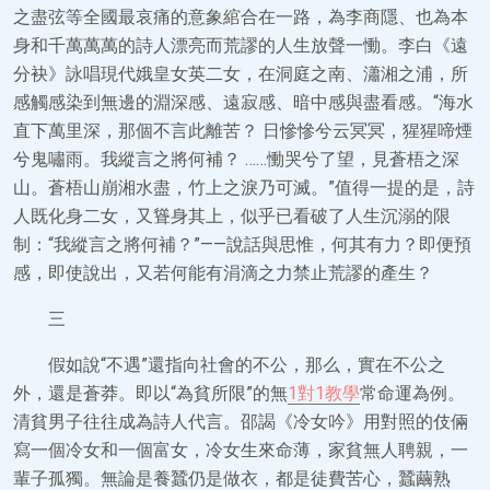
之盡弦等全國最哀痛的意象綰合在一路，為李商隱、也為本
身和千萬萬萬的詩人漂亮而荒謬的人生放聲一慟。李白《遠
分袂》詠唱現代娥皇女英二女，在洞庭之南、瀟湘之浦，所
感觸感染到無邊的淵深感、遠寂感、暗中感與盡看感。“海水
直下萬里深，那個不言此離苦？ 日慘慘兮云冥冥，猩猩啼煙
兮鬼嘯雨。我縱言之將何補？ ……慟哭兮了望，見蒼梧之深
山。蒼梧山崩湘水盡，竹上之淚乃可滅。”值得一提的是，詩
人既化身二女，又聳身其上，似乎已看破了人生沉溺的限
制：“我縱言之將何補？”——說話與思惟，何其有力？即便預
感，即使說出，又若何能有涓滴之力禁止荒謬的產生？
三
假如說“不遇”還指向社會的不公，那么，實在不公之
外，還是蒼莽。即以“為貧所限”的無
1對1教學
常命運為例。
清貧男子往往成為詩人代言。邵謁《冷女吟》用對照的伎倆
寫一個冷女和一個富女，冷女生來命薄，家貧無人聘親，一
輩子孤獨。無論是養蠶仍是做衣，都是徒費苦心，蠶繭熟