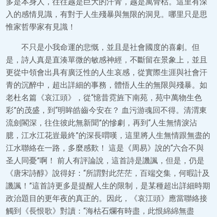
多是本身人，往往越是巨大的汗青，越是萬骨枯。這里有深
入的感情見識，有對于人生殘暴與無限的洞見。哪里只是思
惟家哲學家有見識！
不只是小我命運的悲慨，並且是社會國度的喜劇。但
是，詩人真是直湊單微的敏感神經，不斷留在景象上，並且
更從中領會出具有廣泛性的人生哀感，從實際生涯與社會汗
青的沉醉中，超出詳細的事務，體悟人生的無限與殘暴。如
老杜名篇《哀江頭》，從“憶昔霓旌下南苑，苑中萬物生色
彩”的茂盛，到“明眸皓齒今安在？ 血污游魂回不得。清渭東
流劍閣深，往住彼此無新聞”的慘劇，再到“人生無情淚沾
臆，江水江花豈最終”的深長喟嘆，這里將人生無情跟無盡的
江水聯絡在一路，多麼感歎！ 這是《周易》說的“六合不與
圣人同憂”啊！ 前人有評論說，這首詩是譏諷，但是，仍是
《唐宋詩醇》說得好：“所謂對此茫茫，百端交集，何暇計及
譏諷！”這首詩更多是提醒人生的限制，是某種超出詳細時期
政治題目的更年夜的真正的。因此，《哀江頭》應當聯絡接
觸到《長恨歌》對讀：“海枯石爛有時盡，此恨綿綿無盡