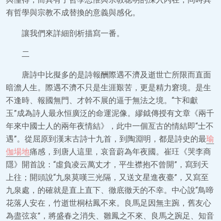
有哲學與宗教不成替換的意義與感化。
讓我們來詳細剖析描寫一番。
二
唐詩中比擬多的是詩報酬際遇不濟及逝世亡所限而直面
暗澹人生。際遇不濟不只是生涯艱苦，更是精力窘境。是生
不逢時、報國無門、才幹不展的逼于無法之境。“卞和獻
玉”成為詩人最永恒廣泛的命運泥像。繆鉞傳授有文章《兩千
年來中國士人的兩年夜情結》，此中一個亙古的情結即“士不
遇”。從屈原到漢末古詩十九首，到陶淵明，都是詩史的最
瑜
伽場地
痛感，到唐人這里，哀音蔚為年夜國。崔玨《哭李商
隱》開首說：“虛負凌云萬丈才，平生襟抱不曾開”，寫到天
上往；開頭說“九泉莫嘆三光隔，又送文星進夜臺”，又寫至
九泉處，的確就是直上直下、徹底徹天的不幸。中心說“鳥啼
花落人安在，竹逝世桐枯鳳不來。良馬足因無主踠，舊友心
為盡弦哀”，將盛春之消失、雛鳳之不來、良馬之踠足、知音