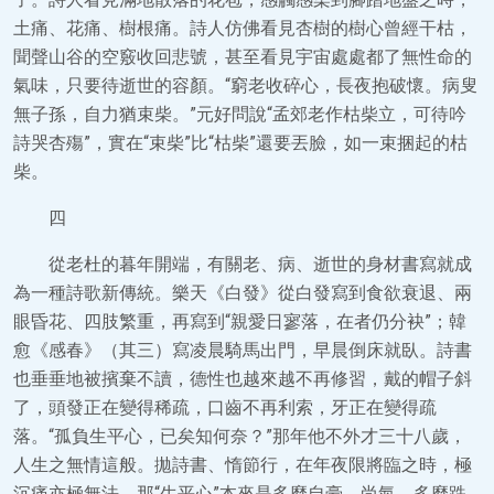
土痛、花痛、樹根痛。詩人仿佛看見杏樹的樹心曾經干枯，
聞聲山谷的空竅收回悲號，甚至看見宇宙處處都了無性命的
氣味，只要待逝世的容顏。“窮老收碎心，長夜抱破懷。病叟
無子孫，自力猶束柴。”元好問說“孟郊老作枯柴立，可待吟
詩哭杏殤”，實在“束柴”比“枯柴”還要丟臉，如一束捆起的枯
柴。
四
從老杜的暮年開端，有關老、病、逝世的身材書寫就成
為一種詩歌新傳統。樂天《白發》從白發寫到食欲衰退、兩
眼昏花、四肢繁重，再寫到“親愛日寥落，在者仍分袂”；韓
愈《感春》（其三）寫凌晨騎馬出門，早晨倒床就臥。詩書
也垂垂地被擯棄不讀，德性也越來越不再修習，戴的帽子斜
了，頭發正在變得稀疏，口齒不再利索，牙正在變得疏
落。“孤負生平心，已矣知何奈？”那年他不外才三十八歲，
人生之無情這般。拋詩書、惰節行，在年夜限將臨之時，極
沉痛亦極無法，那“生平心”本來是多麼自豪、尚氣，多麼跌