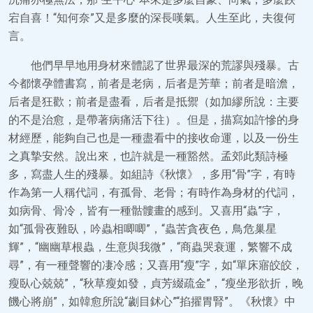
宕自喜！“知何奈”又是多麼的深長嘆氣。人生至此，夫復何
言。
他們早早地用身材來體認了世界最深的荒謬與殘暴。古
今都懷孕體書寫，前者是老病，后者是芳華；前者是暗澹，
后者是狂歡；前者是盡看，后者是抵禦（如加繆所說：主要
的不是治愈，是帶著病痛活下往）。但是，描寫如許慘的身
材經歷，能夠自己也是一種盡看中的接收命運，以及一份生
之真摯安然。說出來，也許就是一種豁然。孟郊此類詩極
多，寫盡人生的殘暴。如組詩《秋懷》，多用“骨”字，有時
作為第一人稱代詞，有孤骨、老骨；有時作為身材的代詞，
如病骨、骨冷，皆有一種骷髏畫的感到。又喜用“蟲”字，
如“孤骨夜難臥，吟蟲相唧唧”，“蟲苦貪夜色，鳥危巢星
輝”，“幽幽草根蟲，生意與我微”，“商蟲哭衰運，繁響不成
尋”，有一種聲響的凄冷感；又喜用“瘦”字，如“單床寤皎皎，
瘦臥心兢兢”，“秋草瘦如發，貞芳綴疏金”，“瘦坐形欲折，晚
饑心將崩”，如韓愈所說“劌目鉥心”“掐擢胃腎”。《秋懷》中