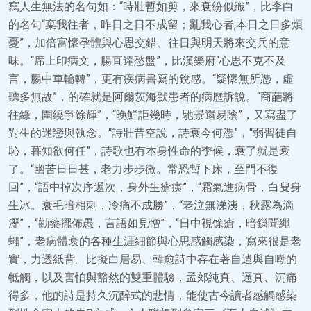
寫人生無法的名句如：“時壯暫如剪，來衰紛似織”，比李白
的名句“棄我往者，昨日之日不成留；亂我心者,本日之日多煩
憂”，加倍富懷孕體與心思交錯、往日與明天將來交兵的意
味。“席上印病文，腸直達愁盤”，比漢樂府“心思不克不及
言，腸中車輪轉”，更有疾病書寫的銳感。“疑懷無所憑，虛
聽多無故”，的確就是阿爾茨海默患者的病歷訴說。“商葩將
往綠，圍繞爭馀輝”，“晚鮮詎幾時，馳景還易陰”，又寫盡了
對生的迷戀與執念。“詩壯昔空說，詩衰今何憑”，“弱習徒自
恥，暮知欲何任”，詩歌也有本身性命的季候，衰了就是衰
了。“幽苦日日甚，老力步步微。常恐暫下床，至門不復
回”，“語中掉次序遞次，身外生瘡痍”，“霜氣進病骨，白叟身
生冰。衰毛暗相刺，冷痛不成勝”，“老泣無涕洟，秋露為滴
瀝”，“勸藥擺佈愚，言語如見憎”，“日中視馀瘡，暗鏁聞繩
蠅”，老病體衰的各種生涯細節與心思感觸感染，寫來很是老
實，力透紙背。比擬白居易、韓愈詩中存在著自遣與自嘲的
牴觸，以及害怕與豁然的雙重體驗，孟郊純真、逼真、沉痛
得多，他的詩是持久沉醉式的悲情，能使古今讀者感觸感染