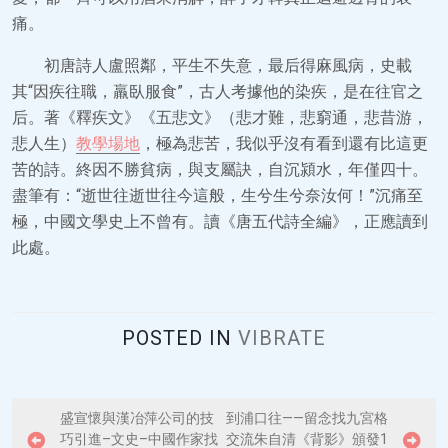
痛。
初唐詩人盧照鄰，平生不失意，最后得麻風病，史載
其“因疾往職，羸臥服食”，古人考據他的染疾，是在往官之
后。著《釋疾文》《五悲文》（悲才難，悲窮通，悲昔游，
悲人生）
教學場地
，極為悲苦，我似乎沒有看到還有比這更
苦的詩。終因不勝貧病，與支屬訣，自沉潁水，年僅四十。
盡筆有：“逝世往逝世往今這般，生兮生兮奈汝何！”沉痛至
極，中國文學史上不曾有。讀《唐五代詩全編》，正應讀到
此處。
POSTED IN
VIBRATE
P
盛宣懷與漢冶萍公司的技
到浦口往——留念找九宮格
巧引進–文史–中國作家找
交流朱自清《背影》頒發1