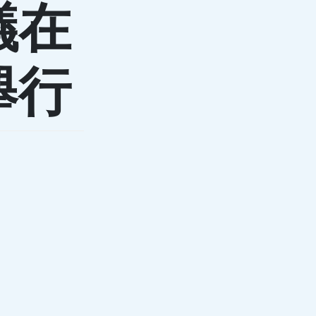
議在
舉行