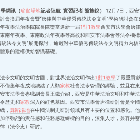
學
學網訊（
瑜伽場地
記者陸航 實習記者 熊施銳）
12月7日，西
討會換屆年夜會暨“唐律與中華優秀傳統法令文明”學術研討會在
年夜學法治學院院長陳璽當選新一屆
1對1教學
西安市法學會唐
東南年夜學、東南政法年夜學等高校和西安市法學會等法令機構
傳統法令文明”展開探討，通過對中華優秀傳統法令文明精力內核
體系的建構供給智識基礎。
法令文明的文明古國，對世界法治文明作出
1對1教學
了嚴重貢
不僅集年夜成地總結了人類
家教
社會法令管理的經驗，並且在東
安市法學會專職副會長王鐵介紹，西安是中華法治文明和中華法
令歷史和
家教
深入的紅色基因。西安市法學會唐律研討會是全國
織，
舞蹈場地
在中國法制史研討領域具有主要的位置和感化。他
加倍強烈的責任感和任務感凝練標的目的，湊集人才，兼容并蓄
律（法令史）研討。