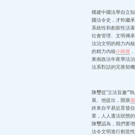
構建中國法學自立知
國法令史，才幹繼承
系統性和創新性活著
社會管理、文明傳承
法治文明的精力內核
的精力內核
小樹屋
，
東南政法年夜學法治
法系對話的完善契機
陳璽從“立法旨趣”“
展。他提出，開展
個
終來自平易近眾發自
業，人人遵法狀態的
陳璽認為，我們要增
法令文明進行創造性