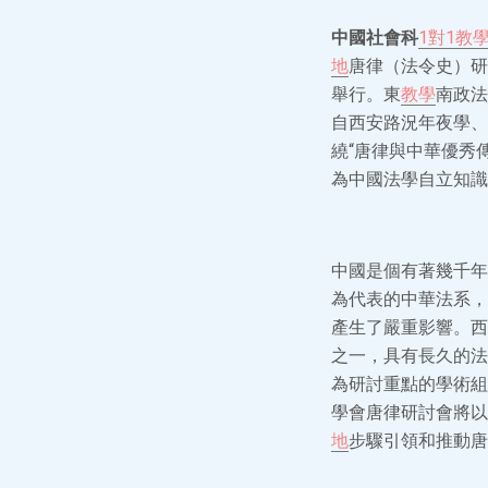
中國社會科
1對1教
地
唐律（法令史）研
舉行。東
教學
南政法
自西安路況年夜學、
繞“唐律與中華優秀
為中國法學自立知識
中國是個有著幾千年
為代表的中華法系，
產生了嚴重影響。西
之一，具有長久的法
為研討重點的學術組
學會唐律研討會將以
地
步驟引領和推動唐