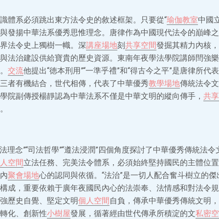
識體系必須跳出東方法令史的敘述框架。只要從“
瑜伽教室
中國
與發揚中華法系優秀思惟理念。唐律作為中國現代法令的巔峰之
界法令史上獨樹一幟。深
講座場地
刻
共享空間
發掘其精力內核，
與法治建設供給寶貴的歷史資源。東南年夜學法學院講師閆強樂
。
交流
他提出“徳本刑用”“一準乎禮”和“得古今之平”是唐律所代
三者有機結合，世代相傳，代表了中華優秀
教學場地
傳統法令文
學院副傳授楊靜認為中華法系不僅是中華文明的縱向傳手，
共享
。
執法理念”“司法哲學”“遵法浸潤”四個角度探討了中華優秀傳統法
人空間
立法任務、完美法令體系，必須始終堅持國民的主體位置
內
聚會場地
心的認同與依循。“法治”是一切人配合奮斗樹立的傑
構成，重要依賴于廣年夜國民內心的法崇奉、法情感和對法令規
強歷史自覺、堅定文明
個人空間
自負，傳承中華優秀傳統文明，
轉化、創新性
小樹屋
發展，循著經由世代傳承所積淀的文
私密空