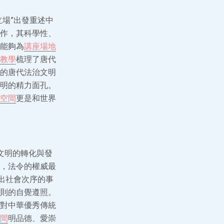
立場”出發重述中
作，其科學性、
能夠為
講座場地
教學
梳理了唐代
表的唐代法治文明
明的精力面孔。
空間
更是和世界
令文明的轉化與發
，法令的權威最
出社會次序的事
則的自覺遵照。
對中華優秀傳統
間
明品德、愛崇