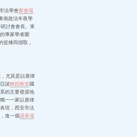
安市法學會
聚會場
東南政法年夜學
律研討會會長。來
的專家學者圍
的提煉與擷取，
獻，尤其是以唐律
亞諸
舞蹈教室
國
系的主要發源地
獨一一家以唐律
表現，西安市法
，進一個
講座場