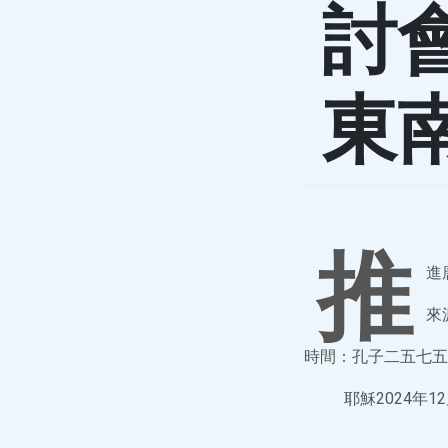
討
東
推
進
來
時間：孔子二五七五
耶穌2024年12