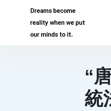
Skip
to
Dreams become
content
reality when we put
our minds to it.
“
統