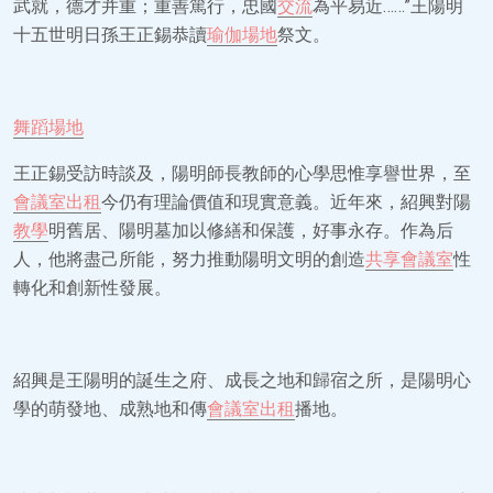
武就，德才并重；重善篤行，忠國
交流
為平易近……”王陽明
十五世明日孫王正錫恭讀
瑜伽場地
祭文。
舞蹈場地
王正錫受訪時談及，陽明師長教師的心學思惟享譽世界，至
會議室出租
今仍有理論價值和現實意義。近年來，紹興對陽
教學
明舊居、陽明墓加以修繕和保護，好事永存。作為后
人，他將盡己所能，努力推動陽明文明的創造
共享會議室
性
轉化和創新性發展。
紹興是王陽明的誕生之府、成長之地和歸宿之所，是陽明心
學的萌發地、成熟地和傳
會議室出租
播地。