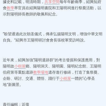
據史料記載，明清時期，
共享空間
每年年齡兩季，紹興知府
會
教學
率官員在紹興陽明書院和王陽明祠進行祭奠活動，以
示對陽明師長教師的敬佩和紀念。
“盼望通過此次朝圣儀式，傳承弘揚陽明文明，增強中華文明
自負。”紹興市王陽明研討會會長張校軍受訪時說。
近年來，紹興加強“陽明遺跡群”的考古發掘和保護應用，對
陽明故
小樹屋
鄉、陽明洞天、陽明園、陽明紀念館、王陽明
伯府第等重點遺跡
教學場地
遺存進行修繕，打造了集祭奠、
企盼、研討、交通、體悟、踐行于
小樹屋
一體的“心學圣
地”新圖景。
責任編輯：近復