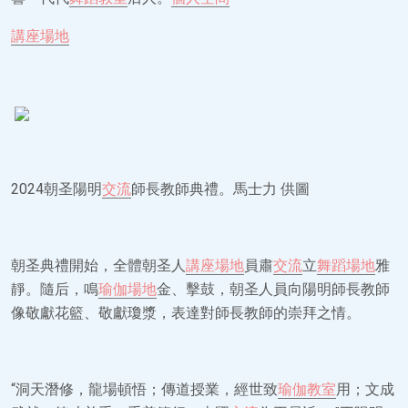
講座場地
2024朝圣陽明
交流
師長教師典禮。馬士力 供圖
朝圣典禮開始，全體朝圣人
講座場地
員肅
交流
立
舞蹈場地
雅
靜。隨后，鳴
瑜伽場地
金、擊鼓，朝圣人員向陽明師長教師
像敬獻花籃、敬獻瓊漿，表達對師長教師的崇拜之情。
“洞天潛修，龍場頓悟；傳道授業，經世致
瑜伽教室
用；文成