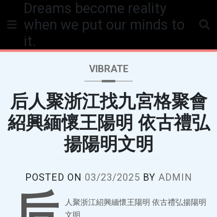
Dreams become reality
Skip
to
when we put our minds to
content
it.
VIBRATE
后人聚浙江找九宮格聚會
紹興緬懷王陽明 依古禮弘
揚陽明文明
POSTED ON
03/23/2025
BY
ADMIN
后
人聚浙江紹興緬懷王陽明 依古禮弘揚陽明
文明