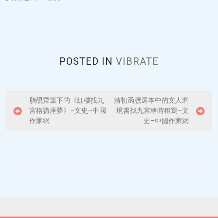
POSTED IN
VIBRATE
P
脂硯齋筆下的《紅樓找九
清初函牘選本中的文人窘
宮格講座夢》–文史–中國
境書找九宮格時租寫–文
o
作家網
史–中國作家網
s
t
n
a
v
i