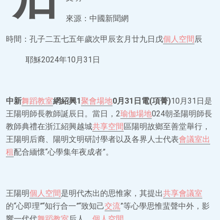
來源：中國新聞網
時間：孔子二五七五年歲次甲辰玄月廿九日戊
個人空間
辰
耶穌2024年10月31日
中新
舞蹈教室
網紹興1
聚會場地
0月31日電(項菁)
10月31日是
王陽明師長教師誕辰日。當日，2
瑜伽場地
024朝圣陽明師長
教師典禮在浙江紹興越城
共享空間
區陽明故鄉至善堂舉行，
王陽明后裔、陽明文明研討學者以及各界人士代表
會議室出
租
配合緬懷“心學集年夜成者”。
王陽明
個人空間
是明代杰出的思惟家，其提出
共享會議室
的“心即理”“知行合一”“致知己
交流
”等心學思惟蜚聲中外，影
響一代代
舞蹈教室
后人。
個人空間