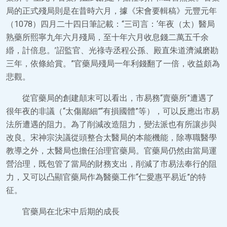
局的正式殘局則是在昔時六月，據《宋會要輯稿》元豐元年
（1078）四月二十四日筆記載：“三司言：‘年夜（太）醫局
熟藥所熙寧九年六月殘局，至十年六月收息錢二萬五千余
緡，計倍息。’詔監官、光祿寺丞程公孫、殿直朱道濟減磨勘
三年，依條給賞。”官藥局殘局一年利錢翻了一倍，收益頗為
悲觀。
從官藥局的創建顛末可以看出，市易務“賣藥所”遭遇了
很年夜的非議（“太傷鄙細”“有損國體”等），可以反應出市易
法所遭遇的阻力。為了削減改造阻力，變法派也有所讓步與
改良。宋神宗決議從頭整合太醫局的本能機能，除專職醫學
教導之外，太醫局也擔任治理官藥局。官藥局仍然由當局運
營治理，既包管了當局的財務支出，削減了市易法奉行的阻
力，又可以凸顯官藥局作為醫藥工作“仁愛惠平易近”的特
征。
官藥局在北宋中后期的成長