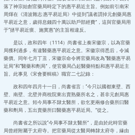
落了神宗始創官藥局時定下的惠平易近主旨。例如前引南宋
周煇在《清波雜志·惠平易近局》中提到“議者謂掉元創藥局惠
平易近之意，歲得息錢四十萬以助戶部經費”，這與官藥局用
于“拯平易近瘼、施實惠”的主旨相違反。
是以，政和四年（1114）尚書省上奏宋徽宗，以為官藥
局獲利過多，有違醫藥惠平易近之意。宋徽宗得悉后，令減
藥價。同年七月丁丑，宋徽宗命令將官藥局改為“醫藥惠平易
近局”和“醫藥和劑局”，使官藥局凸起醫藥特點和惠平易近主
旨。此事見《宋會要輯稿》職官二七記錄：
政和四年四月十一日，尚書省言：“今只以國都東壁、西
壁、南壁、北壁并商稅院東出賣熟藥所名之，甚非元創局惠
平易近之意。矧今局事不隸太醫所，欲乞更兩修合藥所曰醫
藥和劑局，五出賣藥所曰醫藥惠平易近局。”從之。
尚書省之所以說“今局事不隸太醫所”，是由於此時官藥
局曾經附屬于太府寺。把官藥局從太醫局轉隸太府寺，緣由