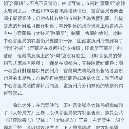
領“合藥錢”，不克不及逼迫。由此可知，市易務“賣藥所”改隸
太醫局之后，仍然和市易務聯絡接觸慎密。當官藥局要向全
國拓展營業時，仍需依托各地的市易務代為售賣熟藥。前提
答應的州府還可自行制藥，本身制藥的州府現實上就曾經具
有中心官藥局（太醫局“熟藥所”）制藥、售藥的效能。此時
中心官藥局的範圍仍只要國都一家，固然處所州府曾經有了
開辦“外局”（官藥局在處所的分支機構，即處所官藥局）的
苗頭，但嚴厲意義上的“外局”還沒有發生。此時官藥局的營
銷形式應當有兩種：一種是在國都內，直接賒賣給商戶；另
一種是針對國都以外的州府，官藥局先將熟藥出售給各處所
州府的市易務，市易務再轉賣給商戶或通俗大眾，進而構成
中心官藥局統購原料后制藥、處所州府分銷熟藥的統購分銷
運營形式。
除此之外，在元豐時代，宋神宗還號令太醫局組織編印
了《太醫局方》三卷，以供官藥局依方制藥售賣。據晁公武
《郡齋唸書志》記錄：“《太醫局方》三卷，右元豐中，詔全
國高手醫，各以得效秘方進，下太醫局驗試，依方制藥鬻