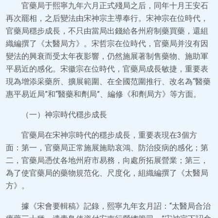
官藥局于熙寧九年六月正式殘局之后，同年十月王安石
再次罷相，之后變法由宋神宗主導奉行。宋神宗在位時代，
官藥局穩步成長，不只由當局出錢給各州府制藥買藥，還組
織編撰了《太醫局方》。宋哲宗在位時代，官藥局并沒有因
變法的興衰而受太年夜影響，仍然施展著制售藥物、施助軍
平易近的感化。宋徽宗在位時代，官藥局成長敏捷，重要表
現為增添采藥所、擴展範圍、在全國范圍推行、改名為“醫藥
惠平易近局”和“醫藥和劑局”、編修《和劑局方》等方面。
（一）神宗時代穩步成長
官藥局在宋神宗時代的穩步成長，重要表現在3個方
面：第一，官藥局正常施展施助哀鴻、防治疫病的感化；第
二，官藥局憑仗各地州府市易務，向處所拓展營業；第三，
為了使官藥局的藥物規范化、尺度化，組織編撰了《太醫局
方》。
據《宋會要輯稿》記錄，熙寧九年玄月詔：“太醫局合治