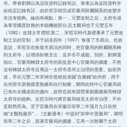
寺。學者劉輝以為這段資料記錄有誤。筆者以為這段資料并
紛歧定記錄有誤，由於哲宗朝完成官藥局附屬關系的改變并
非沒有能夠。緣由有兩點：第一，元豐改制之后，太府寺成
為掌管國度財務的本能機能部分,且太醫局也于元豐五年
（1082）改隸太常禮部;第二，宋哲宗時代基礎秉承了元豐改
制之后的官制，并于紹圣四年（1097）恢復了市易法。也就
是說，宋哲宗在恢復市易法的同時，把官藥局的附屬關系轉
到太府寺，以增添財務支出，這并非不成能。別的，劉輝還
指出，官藥局轉隸太府寺的前提是中心官藥局的擴建，不然
沒有轉隸太府寺且專設一太府寺丞停止治理的需要。如前所
述，早在元豐二年宋神宗曾經批准賜“合藥錢”給州府，用于
在州府市易務購置熟藥和自行制藥，闡明此時中心官藥局就
已有向全國成長的趨向，故而也就有因營業範圍擴展而轉隸
太府寺的能夠。在哲宗時代將官藥局移至太府寺治理，不外
是順勢而為。至于官藥局在宋徽宗崇寧二年蒲月九日依然
稱“太醫熟藥所”，《文獻通考》中提到“崇寧中置藥局”，闡明
崇寧二年之后，跟著官藥局的擴建，它再一次附屬于太府