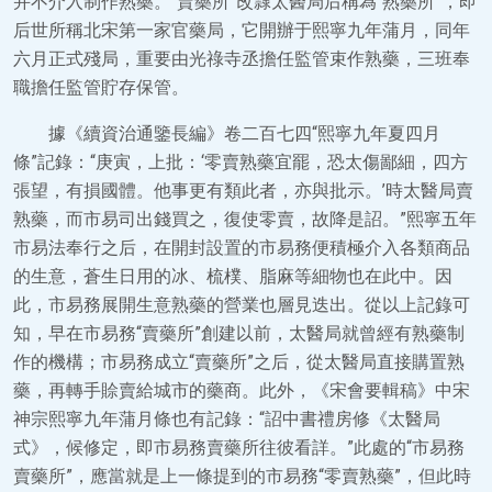
并不介入制作熟藥。“賣藥所”改隸太醫局后稱為“熟藥所”，即
后世所稱北宋第一家官藥局，它開辦于熙寧九年蒲月，同年
六月正式殘局，重要由光祿寺丞擔任監管束作熟藥，三班奉
職擔任監管貯存保管。
據《續資治通鑒長編》卷二百七四“熙寧九年夏四月
條”記錄：“庚寅，上批：‘零賣熟藥宜罷，恐太傷鄙細，四方
張望，有損國體。他事更有類此者，亦與批示。’時太醫局賣
熟藥，而市易司出錢買之，復使零賣，故降是詔。”熙寧五年
市易法奉行之后，在開封設置的市易務便積極介入各類商品
的生意，蒼生日用的冰、梳樸、脂麻等細物也在此中。因
此，市易務展開生意熟藥的營業也層見迭出。從以上記錄可
知，早在市易務“賣藥所”創建以前，太醫局就曾經有熟藥制
作的機構；市易務成立“賣藥所”之后，從太醫局直接購置熟
藥，再轉手賒賣給城市的藥商。此外，《宋會要輯稿》中宋
神宗熙寧九年蒲月條也有記錄：“詔中書禮房修《太醫局
式》，候修定，即市易務賣藥所往彼看詳。”此處的“市易務
賣藥所”，應當就是上一條提到的市易務“零賣熟藥”，但此時