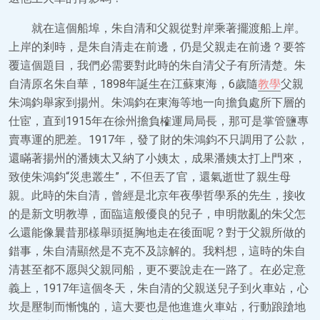
就在這個船埠，朱自清和父親從對岸乘著擺渡船上岸。
上岸的剎時，是朱自清走在前邊，仍是父親走在前邊？要答
覆這個題目，我們必需要對此時的朱自清父子有所清楚。朱
自清原名朱自華，1898年誕生在江蘇東海，6歲隨
教學
父親
朱鴻鈞舉家到揚州。朱鴻鈞在東海等地一向擔負處所下層的
仕宦，直到1915年在徐州擔負榷運局局長，那可是掌管鹽專
賣專運的肥差。1917年，發了財的朱鴻鈞不只調用了公款，
還瞞著揚州的潘姨太又納了小姨太，成果潘姨太打上門來，
致使朱鴻鈞“災患叢生”，不但丟了官，還氣逝世了親生母
親。此時的朱自清，曾經是北京年夜學哲學系的先生，接收
的是新文明教導，面臨這般優良的兒子，申明散亂的朱父怎
么還能像曩昔那樣舉頭挺胸地走在後面呢？對于父親所做的
錯事，朱自清顯然是不克不及諒解的。我料想，這時的朱自
清甚至都不愿與父親同船，更不要說走在一路了。在必定意
義上，1917年這個冬天，朱自清的父親送兒子到火車站，心
坎是壓制而慚愧的，這大要也是他進進火車站，行動踉蹌地