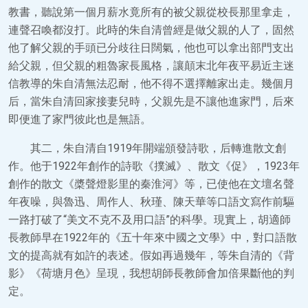
教書，聽說第一個月薪水竟所有的被父親從校長那里拿走，
連聲召喚都沒打。此時的朱自清曾經是做父親的人了，固然
他了解父親的手頭已分歧往日闊氣，他也可以拿出部門支出
給父親，但父親的粗魯家長風格，讓顛末北年夜平易近主迷
信教導的朱自清無法忍耐，他不得不選擇離家出走。幾個月
后，當朱自清回家接妻兒時，父親先是不讓他進家門，后來
即便進了家門彼此也是無語。
其二，朱自清自1919年開端頒發詩歌，后轉進散文創
作。他于1922年創作的詩歌《撲滅》、散文《促》，1923年
創作的散文《槳聲燈影里的秦淮河》等，已使他在文壇名聲
年夜噪，與魯迅、周作人、秋瑾、陳天華等口語文寫作前驅
一路打破了“美文不克不及用口語”的科學。現實上，胡適師
長教師早在1922年的《五十年來中國之文學》中，對口語散
文的提高就有如許的表述。假如再過幾年，等朱自清的《背
影》《荷塘月色》呈現，我想胡師長教師會加倍果斷他的判
定。