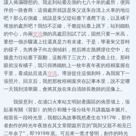
讓人佈滿聯想的。我走到站臺左側約七八十米的處所，便與
伴侶一路會商：這個處所就該是朱父送朱自清上火車的地位
吧？那么右側處，就該是朱父從站臺下邊爬下去，以及橘子
堆放的處所吧？我怕不正確，干脆從站臺上跳下，站到鐵軌
的中心，向兩
交流
側的高處罰別試了試，固然只要一米高，
要想一個步驟邁上往還真是力有未逮。于是，學著朱父昔時
的樣子，先將身子向左側傾斜，然后將左胳膊撐住空中，右
腿盡力往站臺下面翻，這般用了三次力，才委曲上往。那時
眼前沒有橘子，我只得將鐵軌上一枚年夜年夜的梧桐葉握在
手里，看成姑且道具
交流
。導游捉住這個剎時，為我留下一
張照片。回京后，我把那枚梧桐葉夾在記事本里，說不定哪
一天我到清華園，會將其放在朱自清師長教師的泥像上。
我留意到，在浦口火車站文明財產園區的佈景墻上，張
貼著有關《背影》的簡介和幾十張分歧年月講義版本圖片。
相當長一段時光里，我都以為故事既然產生在1917年，那作
者創作的時光年夜致在其文章開篇所言的“我與父親不相見已
二年余了”，即1919年底。可后來一查才發明，創作的時光