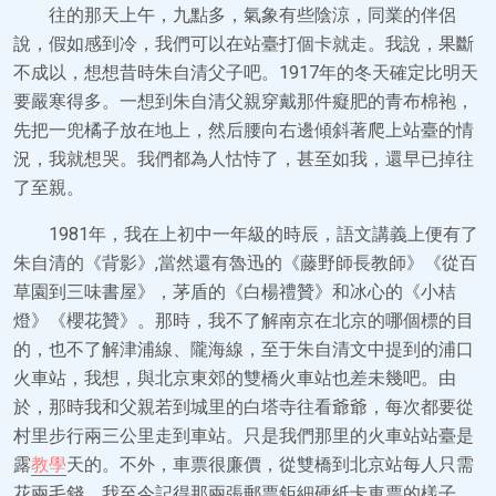
往的那天上午，九點多，氣象有些陰涼，同業的伴侶
說，假如感到冷，我們可以在站臺打個卡就走。我說，果斷
不成以，想想昔時朱自清父子吧。1917年的冬天確定比明天
要嚴寒得多。一想到朱自清父親穿戴那件癡肥的青布棉袍，
先把一兜橘子放在地上，然后腰向右邊傾斜著爬上站臺的情
況，我就想哭。我們都為人怙恃了，甚至如我，還早已掉往
了至親。
1981年，我在上初中一年級的時辰，語文講義上便有了
朱自清的《背影》,當然還有魯迅的《藤野師長教師》《從百
草園到三味書屋》，茅盾的《白楊禮贊》和冰心的《小桔
燈》《櫻花贊》。那時，我不了解南京在北京的哪個標的目
的，也不了解津浦線、隴海線，至于朱自清文中提到的浦口
火車站，我想，與北京東郊的雙橋火車站也差未幾吧。由
於，那時我和父親若到城里的白塔寺往看爺爺，每次都要從
村里步行兩三公里走到車站。只是我們那里的火車站站臺是
露
教學
天的。不外，車票很廉價，從雙橋到北京站每人只需
花兩毛錢。我至今記得那兩張郵票鉅細硬紙卡車票的樣子。