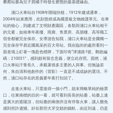
攀爬站臺為兒子買橘子時發生窘態的最基礎緣由。
浦口火車站自1908年開端扶植，1912年建成通車，
2004年結束應用，此刻曾經成為國度級文物維護單元。在車
站的核心，則建成了文明財產園區，各類與浦口火車站相干
的元素，如候車年夜樓、雨廊、售票房、高朋樓、高等職工
宿舍都被完全保存。女導游告知我，浦口火車站是全國獨一
完全保存平易近國風采的百大哥站。我在臨街的處所看到一
面老墻上釘著一塊藍色標牌，下面印有“津浦路1號。郵政編
碼：210031”，感到頗有留念意義，便立此存照。固然，浦
口火車站汗青長久，承載著很多主要的人與事。但無論若
何，朱自清和他創作的《背影》一直是不成或缺的選項。不
然，浦口站存在的意義要年夜打扣頭了。
走進火車站，只需進得一個小門，顛末簡略單純的檢票
口，往東南標的目的一看，就可看到長長的站臺，站臺上邊
是廣大的遮陽頂，但站臺的兩側并沒有停靠火車，讓人難免
感到些許遺憾。好在那些犬牙交錯的鐵軌，由近到遠，仍是