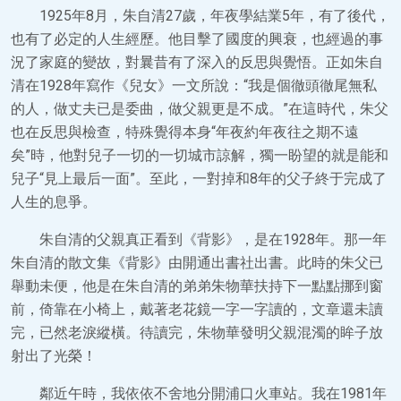
1925年8月，朱自清27歲，年夜學結業5年，有了後代，
也有了必定的人生經歷。他目擊了國度的興衰，也經過的事
況了家庭的變故，對曩昔有了深入的反思與覺悟。正如朱自
清在1928年寫作《兒女》一文所說：“我是個徹頭徹尾無私
的人，做丈夫已是委曲，做父親更是不成。”在這時代，朱父
也在反思與檢查，特殊覺得本身“年夜約年夜往之期不遠
矣”時，他對兒子一切的一切城市諒解，獨一盼望的就是能和
兒子“見上最后一面”。至此，一對掉和8年的父子終于完成了
人生的息爭。
朱自清的父親真正看到《背影》，是在1928年。那一年
朱自清的散文集《背影》由開通出書社出書。此時的朱父已
舉動未便，他是在朱自清的弟弟朱物華扶持下一點點挪到窗
前，倚靠在小椅上，戴著老花鏡一字一字讀的，文章還未讀
完，已然老淚縱橫。待讀完，朱物華發明父親混濁的眸子放
射出了光榮！
鄰近午時，我依依不舍地分開浦口火車站。我在1981年