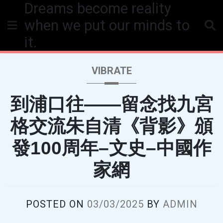
Dreams become reality
Skip
to
when we put our minds to
content
it.
VIBRATE
到浦口往——留念找九宮
格交流朱自清《背影》頒
發100周年–文史–中國作
家網
POSTED ON
03/03/2025
BY
ADMIN