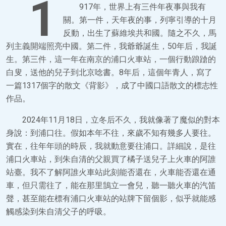
1
917年，世界上有三件年夜事與我有
關。第一件，天年夜的事，列寧引導的十月
反動，出生了蘇維埃共和國。隨之不久，馬
列主義開端照亮中國。第二件，我爺爺誕生，50年后，我誕
生。第三件，這一年在南京的浦口火車站，一個行動踉蹌的
白叟，送他的兒子到北京唸書。8年后，這個年青人，寫了
一篇1317個字的散文《背影》，成了中國口語散文的標志性
作品。
2024年11月18日，立冬后不久，我就像著了魔似的對本
身說：到浦口往。假如本年不往，來歲不知有幾多人要往。
實在，往年年頭的時辰，我就動意要往浦口。詳細說，是往
浦口火車站，到朱自清的父親買了橘子送兒子上火車的阿誰
站臺。我不了解阿誰火車站此刻能否還在，火車能否還在通
車，但只需往了，能在那里鵠立一會兒，聽一聽火車的汽笛
聲，甚至能在標有浦口火車站的站牌下留個影，似乎就能感
觸感染到朱自清父子的呼吸。