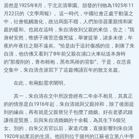
居然是1925年8月，于北京清華園。頒發的刊物為1925年11
月22日的《文學周報》。這一時代，中國社會正處于動蕩之
中，社會牴觸激化，政治局面不穩，人們加倍器重親情和家
庭的暖和。也就在這時，朱自清收到父親的來信，告之：“我
身材安然，惟膀子痛苦悲傷兇猛，舉箸提筆，諸多未便，年
夜約年夜往之期不遠矣。”恰是由于這封傷感的信，刺痛了朱
自清，他仿佛又看到了8年前父親在浦口火車站送本身時
的“那瘦削的，青布棉袍，黑布馬褂的背影”。于是，在悲喜
交集中，朱自清含淚寫下了這篇傳誦百年的散文名篇。
在此，有兩點需求闡明。
其一，朱自清在文中所說曾經有二年余不相見，其真正
的的情形是自1916年起，朱自清就與父親掉和，除了後面提
到的緣由，再有就是父親替兒子包攬了婚姻。好在老婆武鐘
謙很是賢惠，后與朱自清婚姻的十余載，為其生下6個兒
女。別的，自朱父丟官以后，家道式微，直接影響到朱自清
1920年結業后的生涯。他回到位于揚州的江蘇省立第八中學