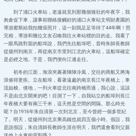
到了浦口火車站，老遠就見到那幾個矮壯的年夜字，我
匆倉促下車，讓事前聯絡接觸好的浦口火車站文明財產園的
導游蜜斯給我拍幾張照片，這一刻我足足等待了44年啊！照
完相，導游和幾位文友召喚我往火車站標的目的走。我看了
一眼馬路對面的船埠說，我們先往船埠吧，昔時朱師長教師
從揚州到南京，再從南京市里到江北的火車站，這船埠確定
是必經之地。于是，我們便向江邊走往。
初冬的江面，海浪夾裹著陣陣冷風，交往的商船又將海
浪催得更疾。立在船埠，看著遠處的南京長江年夜橋上，車
流如梭。倏地，一列火車從北往南跨橋而過，我心說，這該
不是由北京開來的吧！目測了一下，自我站立的船埠到長江
年夜橋大要有兩三千米，這天然是空間的間隔。那么時光
呢？自1916年朱自清第一次到北京，至今曾經一個多世紀
了。明天，從揚州到北京乘高鐵也就四五個小時。假設，我
是說假設，朱自清師長教師生涯在明天，我們還會看到父親
送他上火車的背影嗎？