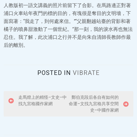
人教版初一語文講義的照片前留下了合影。在馬路邊正對著
浦口火車站年夜門的標的目的，有塊很是奪目的文明墻，下
面寫著：“我走了，到何處來信。”“父親翻越站臺的背影和著
橘子的噴鼻甜激動了一個世紀。”那一刻，我的淚水再也無法
忍住。我了解，此次浦口之行并不是向朱自清師長教師作最
后的離別。
POSTED IN
VIBRATE
P
走馬燈上的精怪–文史–中
鄭伯克段后各自有如何的
找九宮格國作家網
命運–文找九宮格共享空間
o
史–中國作家網
s
t
n