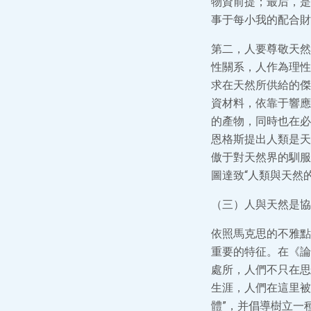
物資前提；最后，是
事于每小我的配合財
第二，人要尊敬天然
性關系，人作為理性
求在天然所供給的傑
資材料，依靠于響應
的產物，同時也在必
恩格斯提出人類是天
傲于對天然界的馴服
圖達致“人類與天然
（三）人與天然是協
依照馬克思的不雅點
重要的特征。在《論
處所，人們不只在思
生涯，人們在這里被
體”，并倡導樹立一