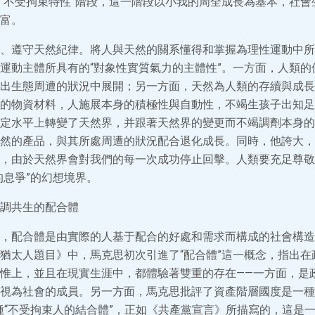
“不受拘束特性”階段，這一階段以小我的周全成長為基本，社會
富。
、遵守天然紀律。將人與天然的關系懂得和掌握為理性運動中所
運動主體所具有的“對象性實質氣力的主體性”。一方面，人類的
出生態周遭的狀況中展開；另一方面，天然為人類的存續與成長
的物資材料，人施展本身的積極性與自動性，不竭生孩子出知足
定水平上轉變了天然界，并跟著天然界的變更而不竭調劑本身的
然的產品，與其所處周遭的狀況配合退化成長。同時，他誇大，
，由於天然界會對我們的每一次成功停止回擊。人類要充足尊敬
的息爭”的幻想境界。
調共生的配合體
，配合體是由實際的人基于配合的好處和需求而構成的社會構造
猶太人題目》中，馬克思初次引進了“配合體”這一概念，指出在
惟上，並且在現實生涯中，都體驗著雙重的存在——一方面，是
視為社會的成員。另一方面，馬克思批評了資產階層國度是一種
種“不受拘束人的結合體”，正如《共產黨宣言》所描寫的，這是