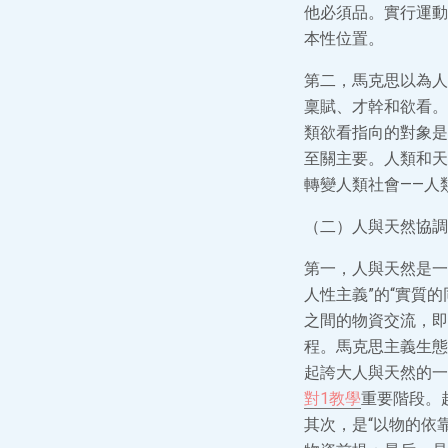
他必須品。實行運動
本性位置。
第二，馬克思以為人
稟賦、才幹和欲看。
類欲看指向的對象是
至關主要。人類和天
轉變人類社會——人
（二）人與天然協調
第一，人與天然是一
人性主義”的“實質
之間的物資交流，即
程。馬克思主義生態
起誇大人與天然的一
對1教學
重要階段。
其次，是“以物的依