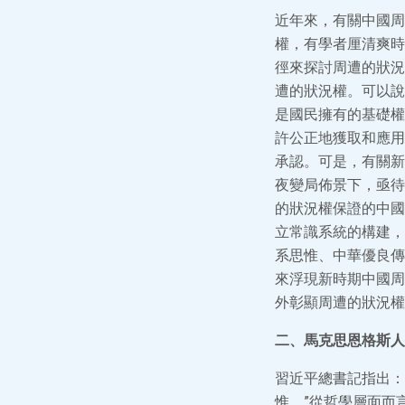
近年來，有關中國周
權，有學者厘清爽時
徑來探討周遭的狀況
遭的狀況權。可以說
是國民擁有的基礎權
許公正地獲取和應用
承認。可是，有關新
夜變局佈景下，亟待
的狀況權保證的中國
立常識系統的構建，
系思惟、中華優良傳
來浮現新時期中國周
外彰顯周遭的狀況權
二、馬克思恩格斯人
習近平總書記指出：
惟。”從哲學層面而