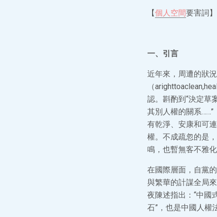
【
個人空間
要害詞】
一、引言
近年來，周遭的狀況
（arighttoaclea
認。斟酌到“決定草
其別人權的關系……”
有乾淨、安康和可連
權。不成疏忽的是，
鳴，也暫無客不雅化
在國際層面，自黨的
與繁華的計謀全局來
夜陳述指出：“中國
石”，也是中國人權