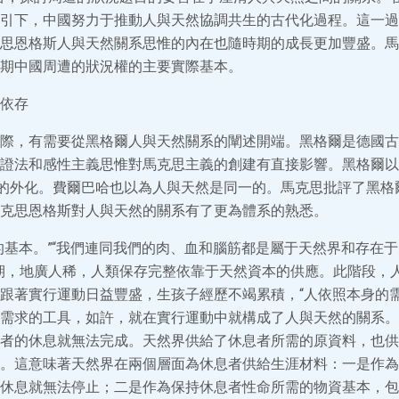
引下，中國努力于推動人與天然協調共生的古代化過程。這一過
思恩格斯人與天然關系思惟的內在也隨時期的成長更加豐盛。馬
期中國周遭的狀況權的主要實際基本。
依存
際，有需要從黑格爾人與天然關系的闡述開端。黑格爾是德國古
證法和感性主義思惟對馬克思主義的創建有直接影響。黑格爾以
”的外化。費爾巴哈也以為人與天然是同一的。馬克思批評了黑格
克思恩格斯對人與天然的關系有了更為體系的熟悉。
的基本。”“我們連同我們的肉、血和腦筋都是屬于天然界和存在
期，地廣人稀，人類保存完整依靠于天然資本的供應。此階段，
跟著實行運動日益豐盛，生孩子經歷不竭累積，“人依照本身的
需求的工具，如許，就在實行運動中就構成了人與天然的關系。
者的休息就無法完成。天然界供給了休息者所需的原資料，也供
。這意味著天然界在兩個層面為休息者供給生涯材料：一是作為
休息就無法停止；二是作為保持休息者性命所需的物資基本，包