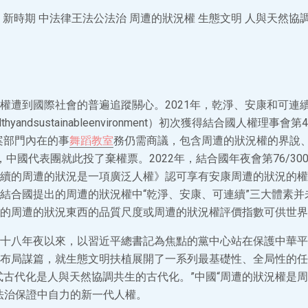
 新時期 中法律王法公法治 周遭的狀況權 生態文明 人與天然協
權遭到國際社會的普遍追蹤關心。2021年，乾淨、安康和可連
n,healthyandsustainableenvironment）初次獲得結合國人權理事
案部門內在的事
舞蹈教室
務仍需商議，包含周遭的狀況權的界說
，中國代表團就此投了棄權票。2022年，結合國年夜會第76/3
續的周遭的狀況是一項廣泛人權》認可享有安康周遭的狀況的權
結合國提出的周遭的狀況權中“乾淨、安康、可連續”三大體素并
的周遭的狀況東西的品質尺度或周遭的狀況權評價指數可供世界
十八年夜以來，以習近平總書記為焦點的黨中心站在保護中華平
布局謀篇，就生態文明扶植展開了一系列最基礎性、全局性的任
式古代化是人與天然協調共生的古代化。”中國“周遭的狀況權是
法治保證中自力的新一代人權。