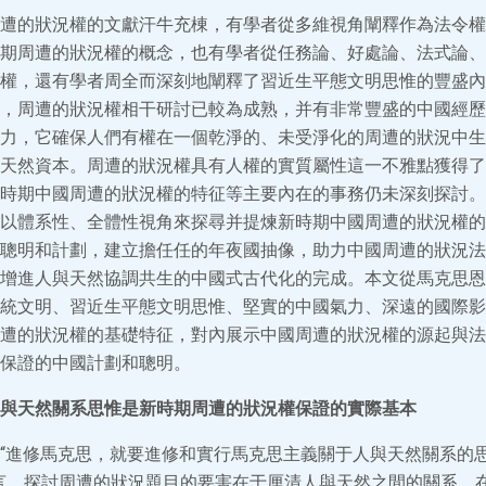
遭的狀況權的文獻汗牛充棟，有學者從多維視角闡釋作為法令權
期周遭的狀況權的概念，也有學者從任務論、好處論、法式論、
權，還有學者周全而深刻地闡釋了習近生平態文明思惟的豐盛內
，周遭的狀況權相干研討已較為成熟，并有非常豐盛的中國經歷
力，它確保人們有權在一個乾淨的、未受淨化的周遭的狀況中生
天然資本。周遭的狀況權具有人權的實質屬性這一不雅點獲得了
時期中國周遭的狀況權的特征等主要內在的事務仍未深刻探討。
以體系性、全體性視角來探尋并提煉新時期中國周遭的狀況權的
聰明和計劃，建立擔任任的年夜國抽像，助力中國周遭的狀況法
增進人與天然協調共生的中國式古代化的完成。本文從馬克思恩
統文明、習近生平態文明思惟、堅實的中國氣力、深遠的國際影
遭的狀況權的基礎特征，對內展示中國周遭的狀況權的源起與法
保證的中國計劃和聰明。
與天然關系思惟是新時期周遭的狀況權保證的實際基本
“進修馬克思，就要進修和實行馬克思主義關于人與天然關系的
言，探討周遭的狀況題目的要害在于厘清人與天然之間的關系。