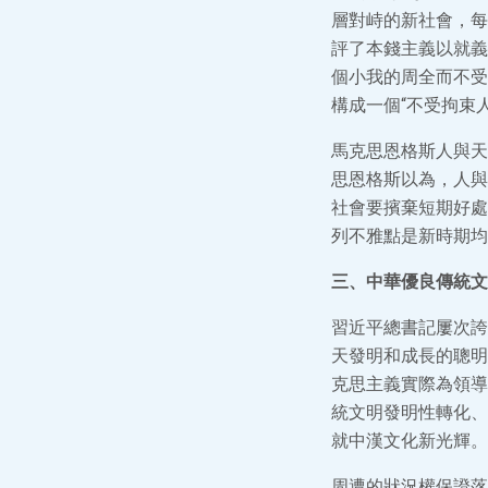
層對峙的新社會，每
評了本錢主義以就義
個小我的周全而不受
構成一個“不受拘束
馬克思恩格斯人與天
思恩格斯以為，人與
社會要擯棄短期好處
列不雅點是新時期均
三、中華優良傳統文
習近平總書記屢次誇
天發明和成長的聰明
克思主義實際為領導
統文明發明性轉化、
就中漢文化新光輝。
周遭的狀況權保證落