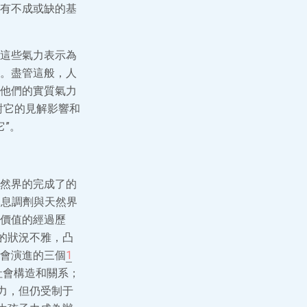
有不成或缺的基
這些氣力表示為
。盡管這般，人
他們的實質氣力
對它的見解影響和
”。
天然界的完成了的
休息調劑與天然界
價值的經過歷
的狀況不雅，凸
會演進的三個
1
社會構造和關系；
力，但仍受制于