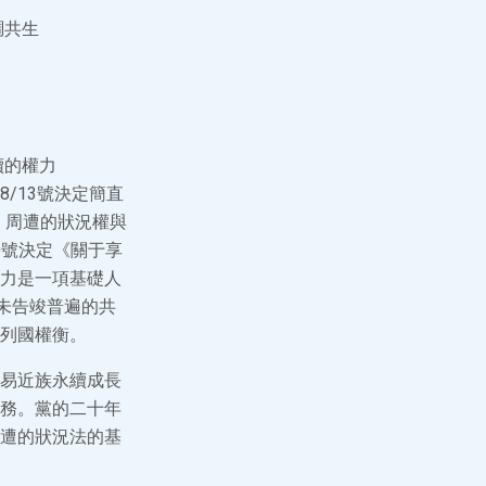
調共生
續的權力
會第48/13號決定簡直
、周遭的狀況權與
00號決定《關于享
力是一項基礎人
未告竣普遍的共
列國權衡。
易近族永續成長
務。黨的二十年
周遭的狀況法的基