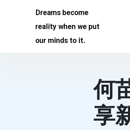
Skip
to
Dreams become
content
reality when we put
our minds to it.
何
享