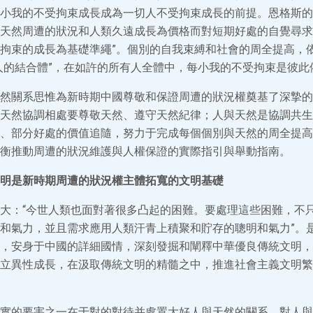
小我的不受拘束成長成為一切人不受拘束成長的前提。恩格斯的
天然周遭的狀況和人類久遠成長為價格而對短期好處的自覺尋求
拘束的成長為基礎準繩”。個別的自我束縛和社會的周全提高，
人的結合體”，在如許的所有人全體中，每小我的不受拘束是彼此
然關系思惟為新時期中國尊敬和保證周遭的狀況權奠基了深摯的
天然協調相處要尊敬天然、遵守天然紀律；人與天然是協調共生
、部分好處的價值追隨，努力于完成每個個別與天然的周全提高
衡推動周遭的狀況維護與人權保證的實際指引與舉動指南。
明是新時期周遭的狀況權主體拓寬的文明基礎
大：“今世人類也面對著很多凸起的困難。要處理這些困難，不
和氣力，並且需求應用人類汗青上積聚和貯存的聰明和氣力”。
，安身于中國的詳細國情，深刻發掘和闡釋中華優良傳統文明，
立異性成長，在汲取傳統文明的精髓之中，推進社會主義文明繁
實的要害之一在于對的對待并處置大好人與天然的關系。對人與