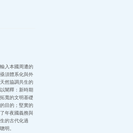
輸入本國周遭的
亟須體系化與外
天然協調共生的
以闡釋：新時期
拓寬的文明基礎
的目的；堅實的
了年夜國義務與
生的古代化過
聰明。