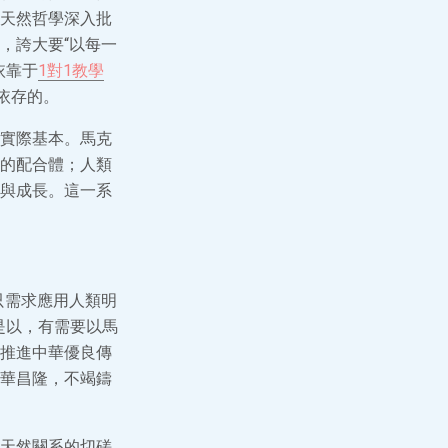
天然哲學深入批
，誇大要“以每一
依靠于
1對1教學
依存的。
實際基本。馬克
的配合體；人類
與成長。這一系
只需求應用人類明
是以，有需要以馬
推進中華優良傳
華昌隆，不竭鑄
天然關系的切磋