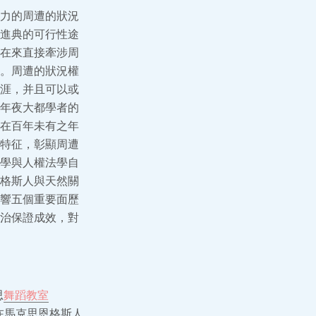
力的周遭的狀況
進典的可行性途
在來直接牽涉周
。周遭的狀況權
涯，并且可以或
年夜大都學者的
在百年未有之年
特征，彰顯周遭
學與人權法學自
格斯人與天然關
響五個重要面歷
治保證成效，對
思
舞蹈教室
在馬克思恩格斯人