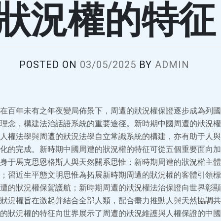
狀況權的特征
POSTED ON
03/05/2025
BY
ADMIN
在百年未有之年夜變局佈景下，周遭的狀況權保證逐步成為列國
理念，構建法治話語系統的重要途徑。新時期中國周遭的狀況權
人權法學與周遭的狀況法學自立常識系統的構建，亦有助于人與
化的完成。新時期中國周遭的狀況權的特征可從五個重要面向加
身于馬克思恩格斯人與天然關系思惟；新時期周遭的狀況權主體
；習近生平態文明思惟為拓展新時期周遭的狀況權的客體引領標
遭的狀況權保駕護航；新時期周遭的狀況權法治保證向世界彰顯
狀況權旨在激起并結合全部人類，配合盡力推動人與天然協調共
的狀況權的特征向世界展示了周遭的狀況維護與人權保證的中國