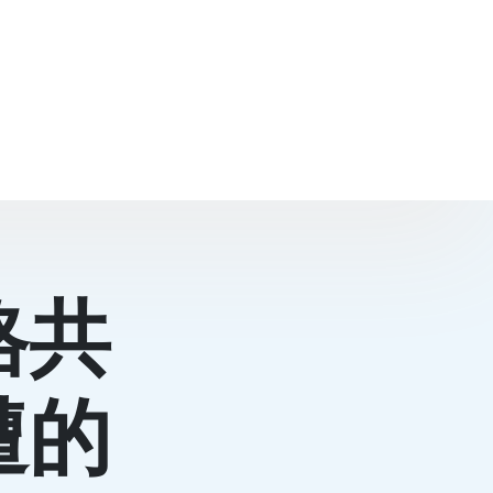
格共
遭的