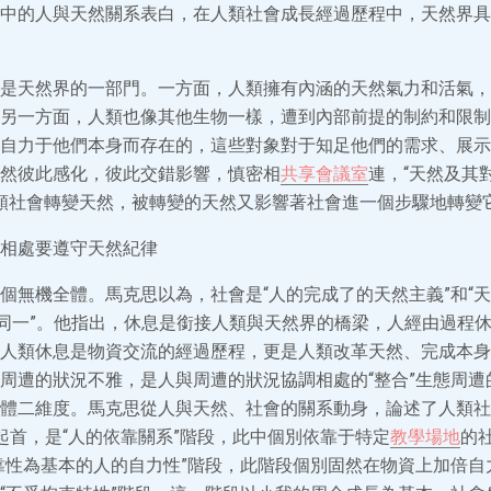
中的人與天然關系表白，在人類社會成長經過歷程中，天然界具
是天然界的一部門。一方面，人類擁有內涵的天然氣力和活氣，
另一方面，人類也像其他生物一樣，遭到內部前提的制約和限制
自力于他們本身而存在的，這些對象對于知足他們的需求、展示
然彼此感化，彼此交錯影響，慎密相
共享會議室
連，“天然及其
類社會轉變天然，被轉變的天然又影響著社會進一個步驟地轉變它
相處要遵守天然紀律
個無機全體。馬克思以為，社會是“人的完成了的天然主義”和“
的同一”。他指出，休息是銜接人類與天然界的橋梁，人經由過程
人類休息是物資交流的經過歷程，更是人類改革天然、完成本身
周遭的狀況不雅，是人與周遭的狀況協調相處的“整合”生態周遭
體二維度。馬克思從人與天然、社會的關系動身，論述了人類社
起首，是“人的依靠關系”階段，此中個別依靠于特定
教學場地
的
靠性為基本的人的自力性”階段，此階段個別固然在物資上加倍自