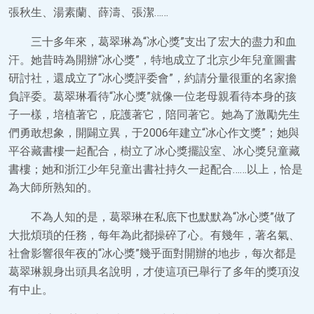
張秋生、湯素蘭、薛濤、張潔……
三十多年來，葛翠琳為“冰心獎”支出了宏大的盡力和血
汗。她昔時為開辦“冰心獎”，特地成立了北京少年兒童圖書
研討社，還成立了“冰心獎評委會”，約請分量很重的名家擔
負評委。葛翠琳看待“冰心獎”就像一位老母親看待本身的孩
子一樣，培植著它，庇護著它，陪同著它。她為了激勵先生
們勇敢想象，開闢立異，于2006年建立“冰心作文獎”；她與
平谷藏書樓一起配合，樹立了冰心獎擺設室、冰心獎兒童藏
書樓；她和浙江少年兒童出書社持久一起配合……以上，恰是
為大師所熟知的。
不為人知的是，葛翠琳在私底下也默默為“冰心獎”做了
大批煩瑣的任務，每年為此都操碎了心。有幾年，著名氣、
社會影響很年夜的“冰心獎”幾乎面對開辦的地步，每次都是
葛翠琳親身出頭具名說明，才使這項已舉行了多年的獎項沒
有中止。