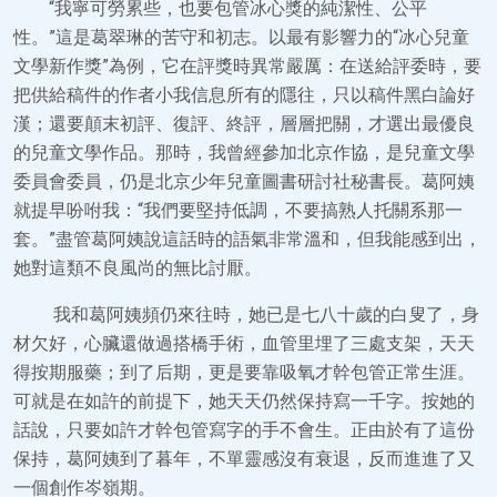
“我寧可勞累些，也要包管冰心獎的純潔性、公平
性。”這是葛翠琳的苦守和初志。以最有影響力的“冰心兒童
文學新作獎”為例，它在評獎時異常嚴厲：在送給評委時，要
把供給稿件的作者小我信息所有的隱往，只以稿件黑白論好
漢；還要顛末初評、復評、終評，層層把關，才選出最優良
的兒童文學作品。那時，我曾經參加北京作協，是兒童文學
委員會委員，仍是北京少年兒童圖書研討社秘書長。葛阿姨
就提早吩咐我：“我們要堅持低調，不要搞熟人托關系那一
套。”盡管葛阿姨說這話時的語氣非常溫和，但我能感到出，
她對這類不良風尚的無比討厭。
我和葛阿姨頻仍來往時，她已是七八十歲的白叟了，身
材欠好，心臟還做過搭橋手術，血管里埋了三處支架，天天
得按期服藥；到了后期，更是要靠吸氧才幹包管正常生涯。
可就是在如許的前提下，她天天仍然保持寫一千字。按她的
話說，只要如許才幹包管寫字的手不會生。正由於有了這份
保持，葛阿姨到了暮年，不單靈感沒有衰退，反而進進了又
一個創作岑嶺期。