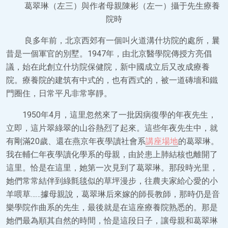
葛翠琳（左三）與作者母親陳彬（左一）攝于先生療養
院時
良多年前，北京西郊有一個叫火道溝什坊院的處所，曩
昔是一個軍官的別墅。1947年，由北京醫學院傳授方亮倡
議，始在此創立什坊院保健院，新中國成立后又改成療養
院。療養院的建筑有中式的，也有西式的，被一道磚墻和鐵
門圈住，日常平凡非常寧靜。
1950年4月，這里忽然來了一批因病復學的年夜先生，
立即，這片翠綠翠的山谷熱烈了起來。這些年夜先生中，就
有剛滿20歲、還在燕京年夜學讀社會系
講座場地
的葛翠琳。
我在輔仁年夜學讀化學系的母親，由於患上肺結核也離開了
這里。恰是在這里，她第一次見到了葛翠琳。那段時光里，
她們常常結伴到綠氈毯似的草坪漫步，往農夫家給心愛的小
羊喂草……據母親說，葛翠琳后來嫁的師長教師，那時仍是音
樂學院作曲系的先生，最後就是在這座療養院熟悉的。那是
她們最為順其自然的時間，恰是這段日子，讓母親和葛翠琳