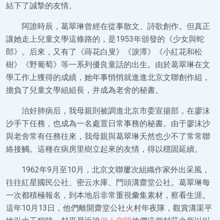
結下了誠摯的友情。
阿誰時辰，葛翠琳曾經在從事散文、詩歌創作。但真正
讓她走上兒童文學這條路的，是1953年頒發的《少女與蛇
郎》。后來，又有了《蒔花白叟》《淚潭》《小紅花和松
樹》《野葡萄》等一系列優良童話的出生。由於葛翠琳在文
學工作上獲得的成績，她年事悄悄就進進北京文聯創作組，
擔負了兒童文學組組長，并成為老舍的秘書。
治好肺病后，我母親則被調進北京市委宣揚部，在廖沫
沙手下任務，也成為一名處置日常事務的秘書。由于廖沫沙
與老舍常有任務往來，我母親與葛翠琳天然也少不了常常聯
絡接觸。這種在病房里樹立起來的友情，得以穩固延續。
1962年9月至10月，北京文聯屢次組織作家外出采風，
往往紅星國民公社、密云水庫、門頭溝齋堂公社。葛翠琳每
一次都積極報名，到本地后非常重視彙集素材，察看生涯。
這年10月13日，他們離開齋堂公社火村年夜隊，觀賞溝渠平