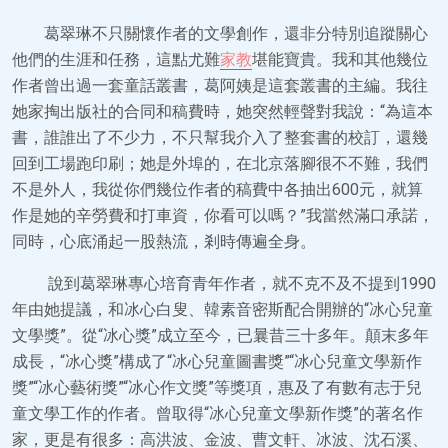
葛翠琳不只關懷作者的文學創作，還非分特別追蹤關心
他們的生涯和任務，這點尤難
家教
堪能寶貴。我和其他幾位
作者曾出過一套童話叢書，葛阿姨是這套叢書的主編。我往
她家掏出版社的合同和稿費時，她突然輕聲對我說：“為這本
書，誰誰出了不少力，不只幫我介入了整套書的校訂，還幾
回到工場跑印刷；她是外埠的，在北京落腳很不不難，我們
不是外人，我從你們幾位作者的稿費中各抽出600元，就算
作是她的辛勞費和打車資，你看可以嗎？”我當然滿口承諾，
同時，心底涌起一股熱流，剎時傳遍全身。
說到葛翠琳專心培育青年作者，就不克不及不提到1990
年由她提議，和冰心白叟、韓素音密斯配合開辦的“冰心兒童
文學獎”。從“冰心獎”成立至今，已曩昔三十多年。顛末多年
成長，“冰心獎”構成了“冰心兒童圖書獎”“冰心兒童文學新作
獎”“冰心藝術獎”“冰心作文獎”等獎項，惠及了有數有志于兒
童文學工作的作者。曾取得“冰心兒童文學新作獎”的著名作
家，更是有很多：高洪波、金波、曹文軒、冰波、沈石溪、