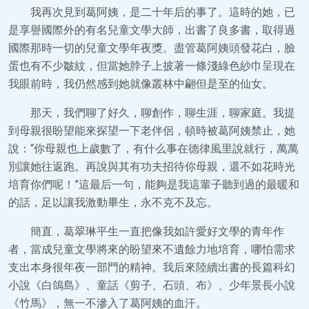
我再次見到葛阿姨，是二十年后的事了。這時的她，已
是享譽國際外的有名兒童文學大師，出書了良多書，取得過
國際那時一切的兒童文學年夜獎。盡管葛阿姨頭發花白，臉
蛋也有不少皺紋，但當她脖子上披著一條淺綠色紗巾呈現在
我眼前時，我仍然感到她就像叢林中翩但是至的仙女。
那天，我們聊了好久，聊創作，聊生涯，聊家庭。我提
到母親很盼望能來探望一下老伴侶，頓時被葛阿姨禁止，她
說：“你母親也上歲數了，有什么事在德律風里說就行，萬萬
別讓她往返跑。再說與其有功夫招待你母親，還不如花時光
培育你們呢！”這最后一句，能夠是我這輩子聽到過的最暖和
的話，足以讓我激動畢生，永不克不及忘。
簡直，葛翠琳平生一直把像我如許愛好文學的青年作
者，當成兒童文學將來的盼望來不遺餘力地培育，哪怕需求
支出本身很年夜一部門的精神。我后來陸續出書的長篇科幻
小說《白鴿島》、童話《剪子、石頭、布》、少年景長小說
《竹馬》，無一不滲入了葛阿姨的血汗。