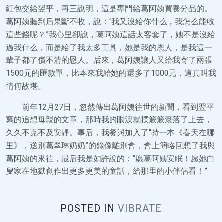
紅包交給翌平，再三說明，這是專門給葛阿姨買養分品的。
葛阿姨聽到后果斷不收，說：“我又沒給你什么，我怎么能收
這些錢呢？”我心里卻說，葛阿姨這話太客套了，她不是沒給
過我什么，而是給了我太多工具，她是我的恩人，是我這一
輩子都了償不清的恩人。后來，葛阿姨讓人又給我寄了兩張
1500元的匯款單，比本來我給她的還多了1000元，這真叫我
情何故堪。
前年12月27日，忽然傳出葛阿姨往世的新聞，看到翌平
寫的追想母親的文章，那時我的眼淚就撲簌簌滾落了上去，
久久不克不及安靜。事后，我餐與加入了“持一本《春天在哪
里》，送別葛翠琳奶奶”的錄像離別會，會上簡略回想了我與
葛阿姨的來往，最后我是如許說的：“愿葛阿姨安眠！愿她白
叟家在地獄創作出更多更美的童話，給那里的小伴侶看！”
POSTED IN
VIBRATE