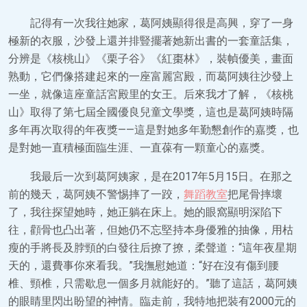
記得有一次我往她家，葛阿姨顯得很是高興，穿了一身
極新的衣服，沙發上還并排豎擺著她新出書的一套童話集，
分辨是《核桃山》《栗子谷》《紅棗林》，裝幀優美，畫面
熟動，它們像搭建起來的一座富麗宮殿，而葛阿姨往沙發上
一坐，就像這座童話宮殿里的女王。后來我才了解，《核桃
山》取得了第七屆全國優良兒童文學獎，這也是葛阿姨時隔
多年再次取得的年夜獎——這是對她多年勤懇創作的嘉獎，也
是對她一直積極面臨生涯、一直葆有一顆童心的嘉獎。
我最后一次到葛阿姨家，是在2017年5月15日。在那之
前的幾天，葛阿姨不警惕摔了一跤，
舞蹈教室
把尾骨摔壞
了，我往探望她時，她正躺在床上。她的眼窩顯明深陷下
往，顴骨也凸出著，但她仍不忘堅持本身優雅的抽像，用枯
瘦的手將長及脖頸的白發往后撩了撩，柔聲道：“這年夜星期
天的，還費事你來看我。”我撫慰她道：“好在沒有傷到腰
椎、頸椎，只需歇息一個多月就能好的。”聽了這話，葛阿姨
的眼睛里閃出盼望的神情。臨走前，我特地把裝有2000元的