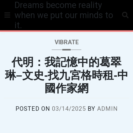
Dreams become reality
Skip
to
when we put our minds to
content
it.
VIBRATE
代明：我記憶中的葛翠
琳–文史-找九宮格時租-中
國作家網
POSTED ON
03/14/2025
BY
ADMIN