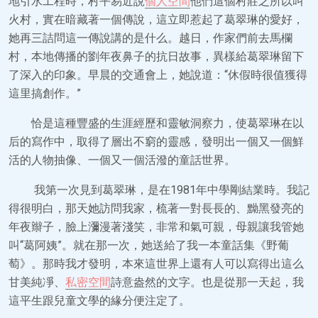
地引水工程時，村平易近說
個人空間
他們這個村莊之所以叫
火村，實在暗藏著一個傳說，這立即惹起了葛翠琳的愛好，
她再三詰問這一傳說講的是什么。越日，作家們前去馬欄
村，本地傳播的劉年夜鼻子的抗日故事，異樣給葛翠琳留下
了深入的印象。早晨的交通會上，她說道：“休假時很值獲得
這里搞創作。”
恰是這種豐盛的生涯經歷和靈敏洞察力，使葛翠琳在以
后的寫作中，取得了層出不窮的靈感，發明出一個又一個鮮
活的人物抽像、一個又一個活潑的童話世界。
我第一次見到葛翠琳，是在1981年中學剛結業時。我記
得很明白，那天她訪問我家，梳著一對長長的、黝黑發亮的
年夜辮子，臉上瀰漫著淺笑，非常和氣可親，母親讓我管她
叫“葛阿姨”。就在那一次，她送給了我一本童話集《野葡
萄》。那時我才發明，本來這世界上還有人可以寫得出這么
甘美純凈、
私密空間
詩意盎然的文字。也是從那一天起，我
這平生跟兒童文學的緣分便注定了。