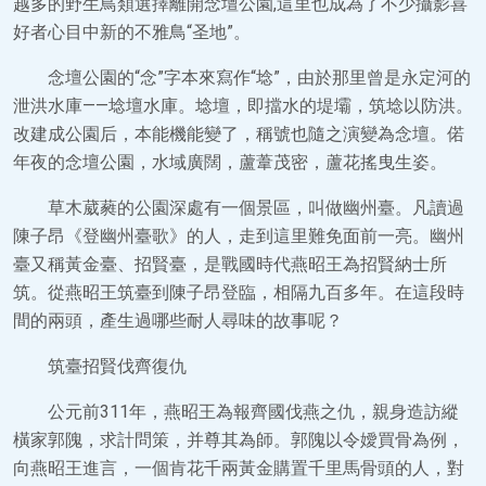
越多的野生鳥類選擇離開念壇公園,這里也成為了不少攝影喜
好者心目中新的不雅鳥“圣地”。
念壇公園的“念”字本來寫作“埝”，由於那里曾是永定河的
泄洪水庫——埝壇水庫。埝壇，即擋水的堤壩，筑埝以防洪。
改建成公園后，本能機能變了，稱號也隨之演變為念壇。偌
年夜的念壇公園，水域廣闊，蘆葦茂密，蘆花搖曳生姿。
草木葳蕤的公園深處有一個景區，叫做幽州臺。凡讀過
陳子昂《登幽州臺歌》的人，走到這里難免面前一亮。幽州
臺又稱黃金臺、招賢臺，是戰國時代燕昭王為招賢納士所
筑。從燕昭王筑臺到陳子昂登臨，相隔九百多年。在這段時
間的兩頭，產生過哪些耐人尋味的故事呢？
筑臺招賢伐齊復仇
公元前311年，燕昭王為報齊國伐燕之仇，親身造訪縱
橫家郭隗，求計問策，并尊其為師。郭隗以令嬡買骨為例，
向燕昭王進言，一個肯花千兩黃金購置千里馬骨頭的人，對