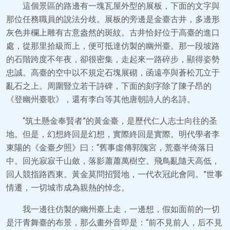
這個景區的路邊有一塊瓦屋外型的展板，下面的文字與
那位任務職員的說法分歧。展板的旁邊是金臺古井，多邊形
灰色井欄上雕有古意盎然的斑紋。古井恰好位于高臺的進口
處，從那里拾級而上，便可抵達仿製的幽州臺。那一段坡路
的石階跨度不年夜，卻很密集，走起來一路碎步，顯得姿勢
忠誠。高臺的空中以不規定石塊展砌，函遠亭與蒼松兀立于
亂石之上。周圍豎立若干詩碑，下面的刻字除了陳子昂的
《登幽州臺歌》，還有李白等其他唐朝詩人的名詩。
“筑土懸金奉賢者”的黃金臺，是歷代仁人志士向往的圣
地。但是，幻想終回是幻想，實際終回是實際。明代學者李
東陽的《金臺夕照》曰：“舊事虛傳郭隗宮，荒臺半倚落日
中。回光寂寂千山斂，落影蕭蕭萬樹空。飛鳥亂隨天高低，
回人競指路西東。黃金莫問招賢地，一代衣冠此會同。”世事
情遷，一切城市成為親熱的悼念。
我一邊往仿製的幽州臺上走，一邊想，假如面前的一切
是汗青舞臺的布景，那么畫外音即是：“前不見前人，后不見