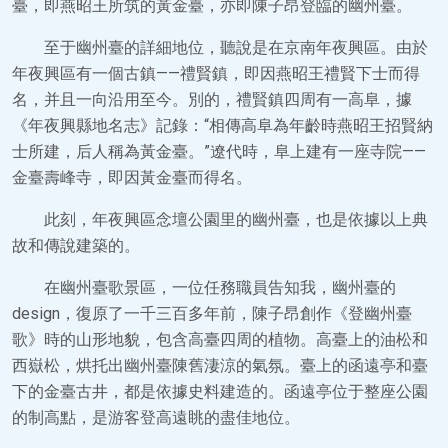
臺，即燕昭王所筑的黃金臺，亦即陳子昂登臨的幽州臺。
至于幽州臺的詳細地位，聽說是在京南年夜興區。由於
年夜興區有一個古鎮——禮賢鎮，即因燕昭王禮賢下士而得
名，并且一向沿用至今。別的，禮賢鎮四周有一高阜，據
《年夜興縣地名志》記錄：“相傳高阜為年齡時燕昭王招賢納
士所建，后人稱為黃金臺。”遼代時，阜上建有一座寺院——
金臺壽峰寺，即因黃金臺而得名。
此刻，年夜興區念壇公園里的幽州臺，也是依據以上典
故和傳說建築的。
在幽州臺歌景區，一位任務職員告知我，幽州臺的
design，復原了一千三百多年前，陳子昂創作《登幽州臺
歌》時的山形地貌，包含高臺四周的植物。高臺上的油松和
西嶽松，烘托出幽州臺陳舊淒涼的氣氛。臺上的函遠亭和臺
下的金臺古井，都是依據史料建造的。函遠亭位于整座公園
的制高點，是游客登高遠眺的盡佳地位。