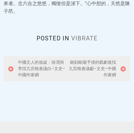
來者。念六合之悠悠，獨愴但是涕下。”心中想的，天然是陳
子昂。
POSTED IN
VIBRATE
P
中國文人的放誕：徐渭與
銘刻歐陽予倩的戲劇進找
李找九宮格會議白–文史–
九宮格會議獻–文史–中國
o
中國作家網
作家網
s
t
n
a
v
i