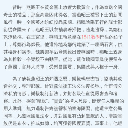
昔時，燕昭王在黃金臺上放置大批黃金，作為奉送全國
奇士的禮品，那座高臺因此得名。當燕昭王禮賢下士的新聞
風行一時，全國英才紛紜投靠燕國。精曉陰陽五行的謀士鄒
衍從齊國來了，燕昭王以衣袖裹著掃把，邊走邊掃，為鄒衍
乾淨途徑。在王宮里，燕昭王執意坐在
1對1教學
門生的位子
上，尊鄒衍為師長。他還特地為鄒衍建築了一座碣石宮，供
其棲身和講學。魏將樂羊后裔樂毅出使燕國時，燕昭王親身
為其推轂，令樂毅不由動容。從此，這位魏國青鳥使便留在
了燕國，官拜大將軍，受封昌國君，集國政與兵權于一身。
為了酬報燕昭王的知遇之恩，樂毅竭忠盡智，協助其改
造外交，整理部隊。針對燕法律王法公法度松弛，仕宦假公
濟私的情形，樂毅制訂新法，并對各級仕宦從嚴審查和考
察。此外，摒棄“親親”、“貴貴”的擇人尺度，斷定任人唯親的
用人準繩，無力遏制告終黨營私的宦海陋習。他還主意公民
同等，凡遵照國度法令，并對國度有凸起進獻的人，非論貴
族仍是布衣，抑或奴隸，均可獲得國度嘉獎。軍事上，他經