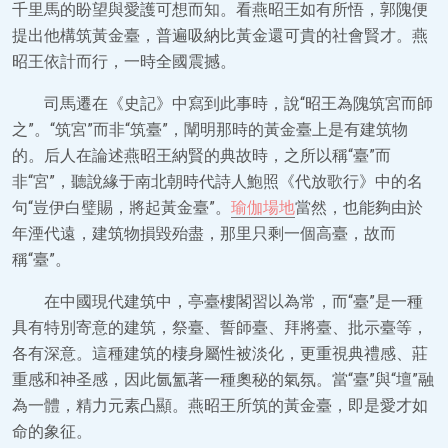
千里馬的盼望與愛護可想而知。看燕昭王如有所悟，郭隗便
提出他構筑黃金臺，普遍吸納比黃金還可貴的社會賢才。燕
昭王依計而行，一時全國震撼。
司馬遷在《史記》中寫到此事時，說“昭王為隗筑宮而師
之”。“筑宮”而非“筑臺”，闡明那時的黃金臺上是有建筑物
的。后人在論述燕昭王納賢的典故時，之所以稱“臺”而
非“宮”，聽說緣于南北朝時代詩人鮑照《代放歌行》中的名
句“豈伊白璧賜，將起黃金臺”。
瑜伽場地
當然，也能夠由於
年湮代遠，建筑物損毀殆盡，那里只剩一個高臺，故而
稱“臺”。
在中國現代建筑中，亭臺樓閣習以為常，而“臺”是一種
具有特別寄意的建筑，祭臺、誓師臺、拜將臺、批示臺等，
各有深意。這種建筑的棲身屬性被淡化，更重視典禮感、莊
重感和神圣感，因此氤氳著一種奧秘的氣氛。當“臺”與“壇”融
為一體，精力元素凸顯。燕昭王所筑的黃金臺，即是愛才如
命的象征。