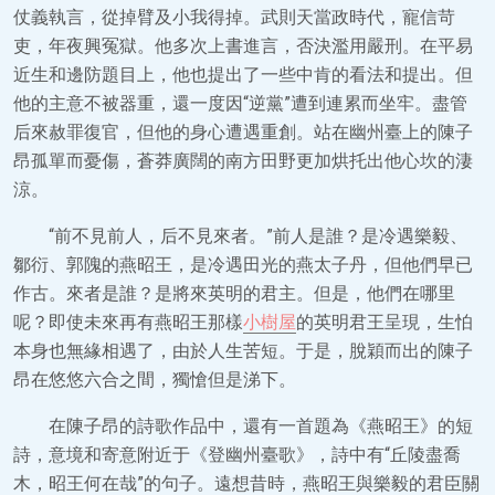
仗義執言，從掉臂及小我得掉。武則天當政時代，寵信苛
吏，年夜興冤獄。他多次上書進言，否決濫用嚴刑。在平易
近生和邊防題目上，他也提出了一些中肯的看法和提出。但
他的主意不被器重，還一度因“逆黨”遭到連累而坐牢。盡管
后來赦罪復官，但他的身心遭遇重創。站在幽州臺上的陳子
昂孤單而憂傷，蒼莽廣闊的南方田野更加烘托出他心坎的淒
涼。
“前不見前人，后不見來者。”前人是誰？是冷遇樂毅、
鄒衍、郭隗的燕昭王，是冷遇田光的燕太子丹，但他們早已
作古。來者是誰？是將來英明的君主。但是，他們在哪里
呢？即使未來再有燕昭王那樣
小樹屋
的英明君王呈現，生怕
本身也無緣相遇了，由於人生苦短。于是，脫穎而出的陳子
昂在悠悠六合之間，獨愴但是涕下。
在陳子昂的詩歌作品中，還有一首題為《燕昭王》的短
詩，意境和寄意附近于《登幽州臺歌》，詩中有“丘陵盡喬
木，昭王何在哉”的句子。遠想昔時，燕昭王與樂毅的君臣關