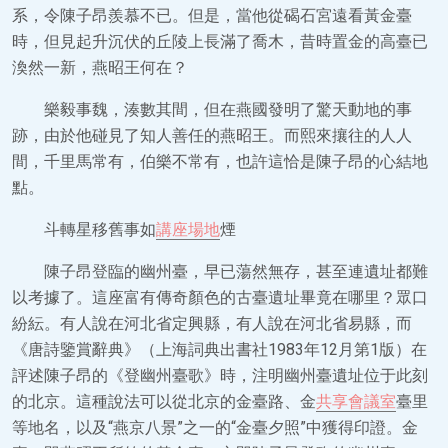
系，令陳子昂羨慕不已。但是，當他從碣石宮遠看黃金臺
時，但見起升沉伏的丘陵上長滿了喬木，昔時置金的高臺已
渙然一新，燕昭王何在？
樂毅事魏，湊數其間，但在燕國發明了驚天動地的事
跡，由於他碰見了知人善任的燕昭王。而熙來攘往的人人
間，千里馬常有，伯樂不常有，也許這恰是陳子昂的心結地
點。
斗轉星移舊事如
講座場地
煙
陳子昂登臨的幽州臺，早已蕩然無存，甚至連遺址都難
以考據了。這座富有傳奇顏色的古臺遺址畢竟在哪里？眾口
紛紜。有人說在河北省定興縣，有人說在河北省易縣，而
《唐詩鑒賞辭典》（上海詞典出書社1983年12月第1版）在
評述陳子昂的《登幽州臺歌》時，注明幽州臺遺址位于此刻
的北京。這種說法可以從北京的金臺路、金
共享會議室
臺里
等地名，以及“燕京八景”之一的“金臺夕照”中獲得印證。金