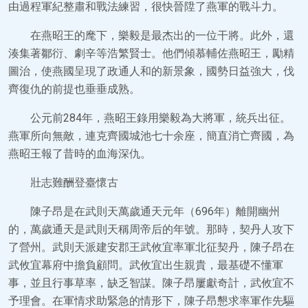
由過程軍紀整肅和戰法練習，很快晉陞了燕軍的戰斗力。
在燕昭王的麾下，樂毅是最杰出的一位干將。此外，還
湊集著鄒衍、劇辛等浩繁賢士。他們傾慕輔佐燕昭王，勵精
圖治，使燕國呈現了政通人和的新景象，國勢日益強大，伐
齊復仇的前提也垂垂成熟。
公元前284年，燕昭王錄用樂毅為大將軍，統兵出征。
燕軍所向無敵，連克齊國城池七十余座，簡直消亡齊國，為
燕昭王報了昔時的血海深仇。
壯志難酬登臺懷古
陳子昂是在武則天萬歲通天元年（696年）離開幽州
的，萬歲通天是武則天稱周帝后的年號。那時，契丹人攻下
了營州。武則天派建安郡王武攸宜率軍北征契丹，陳子昂在
武攸宜幕府中擔負顧問。武攸宜出生親貴，最基礎不懂軍
事，並且行事草率，缺乏智謀。陳子昂屢獻奇計，武攸宜不
予理會。在軍情求助緊急的情形下，陳子昂懇求率軍作先驅