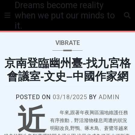
Dreams become reality
Skip
to
when we put our minds to
content
it.
VIBRATE
京南登臨幽州臺-找九宮格
會議室-文史–中國作家網
POSTED ON
03/18/2025
BY
ADMIN
近
年來,跟著年夜興區濕地維護任務
有序推動，野活潑物棲息周遭的狀況
明顯改良,野鴨、啄木鳥、蒼鷺等越來