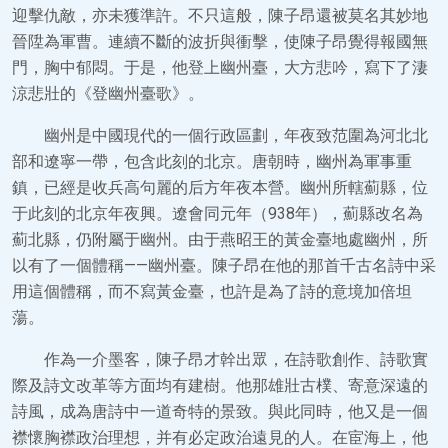
迎擊仇敵，亦未獲準許。不只這般，陳子昂還被莫名其妙地
晉陞為軍曹。連續不斷的波折與衝擊，使陳子昂覺得報國無
門，胸中郁悶。于是，他登上幽州臺，大方悲吟，寫下了淒
涼悲壯的《登幽州臺歌》。
幽州是中國現代的一個行政區劃，年夜致范圍為河北北
部和遼寧一帶，包含此刻的北京。唐朝時，幽州為軍事重
鎮，已經是收兵高句麗的后方年夜本營。幽州所轄薊縣，位
于此刻的北京年夜興。遼會同元年（938年），薊縣改名為
薊北縣，仍附屬于幽州。由于燕昭王的黃金臺地處幽州，所
以有了一個體稱——幽州臺。陳子昂在他的那首千古名詩中采
用這個體稱，而不寫黃金臺，也許是為了詩的意境加倍坦
蕩。
作為一介墨客，陳子昂才幹出眾，在詩歌創作、詩歌實
際及詩文改革等方面均有建樹。他那雄壯古樸、寄意深遠的
詩風，成為唐詩中一道奇特的景致。與此同時，他又是一個
襟懷胸襟政治理想，并有必定政治遠見的人。在宦海上，他