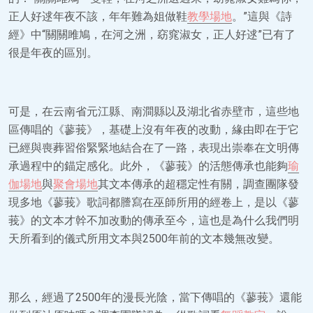
正人好逑年夜不該，年年難為姐做鞋
教學場地
。”這與《詩
經》中“關關雎鳩，在河之洲，窈窕淑女，正人好逑”已有了
很是年夜的區別。
可是，在云南省元江縣、南澗縣以及湖北省赤壁市，這些地
區傳唱的《蓼莪》，基礎上沒有年夜的改動，緣由即在于它
已經與喪葬習俗緊緊地結合在了一路，表現出崇奉在文明傳
承過程中的錨定感化。此外，《蓼莪》的活態傳承也能夠
瑜
伽場地
與
聚會場地
其文本傳承的超穩定性有關，調查團隊發
現多地《蓼莪》歌詞都謄寫在巫師所用的經卷上，是以《蓼
莪》的文本才幹不加改動的傳承至今，這也是為什么我們明
天所看到的儀式所用文本與2500年前的文本幾無改變。
那么，經過了2500年的漫長光陰，當下傳唱的《蓼莪》還能