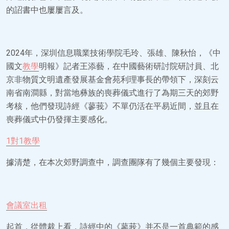
的詔書中也屢屢言及。
2024年，深圳信息職業技術學院毛玲、張雄、陳秋怡，《中
國文
教學
明報》記者王添藝，在中國藝術研討院研討員、北
京非物質文明遺產發展基金會苑利理事長的帶領下，深刻云
南省南澗縣，對當地彝族的喪葬儀式進行了為期三天的郊野
考核，他們發現詩經《蓼莪》不單仍活在平易近間，並且在
喪葬儀式中仍發揮主要感化。
1對1教學
據清楚，在本次郊野調查中，調查團隊有了幾個主要發現：
會議室出租
起首，從體裁上看，詩經中的《蓼莪》并不是一首典範的感