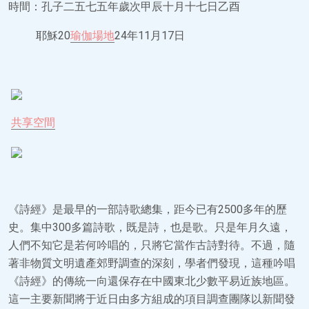
時間：孔子二五七五年歲次甲辰十月十七日乙酉
耶穌20
瑜伽場地
24年11月17日
共享空間
《詩經》是最早的一部詩歌總集，距今已有2500多年的歷
史。集中300多篇詩歌，既是詩，也是歌。只是年月久遠，
人們不知它是若何吟唱的，只將它當作古詩對待。不過，隨
著非物質文明遺產郊野調查的深刻，學者們發現，這種吟唱
《詩經》的傳統一向還保存在中國東北少數平易近族地區。
這一主要新聞將于近日由多方組成的項目調查團隊以新聞發