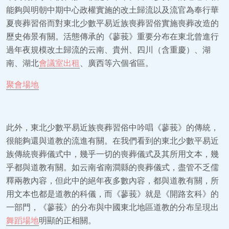
能夠與明朝中期中心政權實施的改土歸流以及流官為奉行華
夏喪葬習俗而對東北少數平易近族喪葬習俗實施喪葬改造的
歷史佈景有關。活態傳承的《蓼莪》重要分布在東北曾進行
過年夜規模改土歸流的云南、貴州、四川（含重慶）、湖
南、湖北
會議室出租
、廣西等六個省區。
聚會場地
此外，東北少數平易近族喪葬習俗中吟唱《蓼莪》的傳統，
很能夠還與道教的流進有關。在我們看到的東北少數平易近
族傳統喪葬儀式中，幾乎一切的喪葬儀式及其所用文本，幾
乎都與道教有關。如云南省南澗縣的喪葬儀式，盡管不乏儒
釋兩教內容，但此中的絕年夜多數內容，都與道教有關，所
用文本也都是道教的科儀，而《蓼莪》就是《開路玄科》的
一部門，《蓼莪》的分布與中國東北地區道教的分布呈現出
舞蹈場地
明顯的正相關。