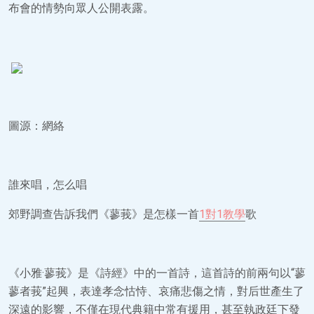
布會的情勢向眾人公開表露。
圖源：網絡
誰來唱，怎么唱
郊野調查告訴我們《蓼莪》是怎樣一首
1對1教學
歌
《小雅·蓼莪》是《詩經》中的一首詩，這首詩的前兩句以“蓼
蓼者莪”起興，表達孝念怙恃、哀痛悲傷之情，對后世產生了
深遠的影響，不僅在現代典籍中常有援用，甚至執政廷下發