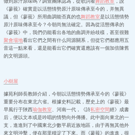
做到原汁原味嗎？調查團隊認為，從歌詞看
舞蹈教室
，說
《蓼莪》確實是以活態情勢原汁原味傳承至今的，并無異
議，但《蓼莪》所用曲調能否真的也
舞蹈教室
是以活態情勢
原汁原味傳承至今？今朝尚無法確定。因為從活態傳承的
《蓼莪》中，我們仍能看出各地的曲調并紛歧樣，甚至很難
聚會場地
看出它們之間有什么同源關系，但從它們都應用五
音這一點來看，還是能看出它們確實還應該有一個加倍陳舊
的文明源頭。
小樹屋
據苑利師長教師介紹，今朝以活態情勢傳承至今的《蓼莪》
重要分布在東北六省。根據史料記載，歷史上的《蓼莪》最
早風行于陜西
瑜伽教室
、河南一代，《詩
私密空間
經》成書
后，便以文本或是吟唱的情勢向外傳播。此中面向東北的一
支，進進到了中國東北少數平易近族地區，由于再無其他外
來文明沖擊，便在那里積淀了下來。而《蓼莪》的進進，很