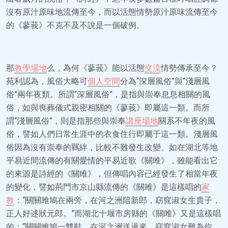
沒有原汁原味地流傳至今，而以活態情勢原汁原味流傳至今
的《蓼莪》不克不及不說是一個破例。
那
教學場地
么，為何《蓼莪》能以活態
交流
情勢傳承至今？
苑利認為，風俗大略可
個人空間
分為“深層風俗”與“淺層風
俗”兩年夜類。所謂“深層風俗”，是指與崇奉息息相關的風
俗，如與喪葬儀式親密相關的《蓼莪》即屬這一類。而所
謂“淺層風俗”，則是指那些與崇奉
講座場地
關系不年夜的風
俗，譬如人們日常生涯中的衣食住行即屬于這一類。淺層風
俗因為沒有崇奉的羈絆，比較不難發生改變。如在湖北等地
平易近間流傳的有關愛情的平易近歌《關雎》，雖能看出它
的來源是詩經的《關雎》，但傳唱內容已經發生了相當年夜
的變化，譬如荊門市京山縣流傳的《關雎》是這樣唱的
家
教
：“關關雎鳩在兩旁，在河之洲陪新郎，窈窕淑女生貴子，
正人好逑狀元郎。”而湖北十堰市房縣的《關雎》又是這樣唱
的：“關關雎鳩一雙鞋，在河之洲送過來，窈窕淑女難為你，