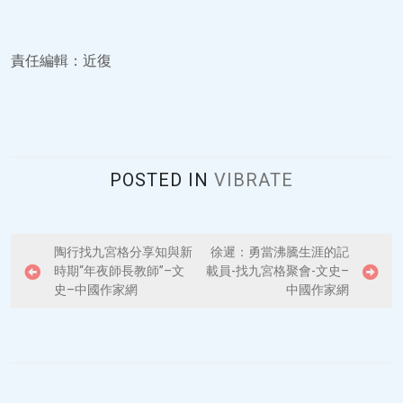
責任編輯：近復
POSTED IN
VIBRATE
P
陶行找九宮格分享知與新
徐遲：勇當沸騰生涯的記
時期“年夜師長教師”–文
載員-找九宮格聚會-文史–
o
史–中國作家網
中國作家網
s
t
n
a