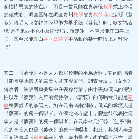
念怙恃恩義的悼亡詩，而是一首只能在喪葬儀
教學
式上吟唱
的儀式歌。調查團隊在調查貴州
教學
省貴
教學場地
定縣《蓼
莪》傳唱人耿文福并盼望能盡早采錄《蓼莪》時，耿文福表
現“這些東西不克不及隨便唱，按規矩，不單只能在白事上
唱，甚至只能在白
共享會議室
事活動的某一時段上才幹吟
唱”。
其二，《蓼莪》不是人人都能吟唱的平易近歌，它的吟唱者
只能是喪葬儀式的掌管人及其後輩們。調查發現，《蓼莪》
傳承者、演唱者重要集中在喪葬行業，由于喪葬儀式的特別
性以及《蓼莪》內容的獨特徵，《蓼莪》的傳唱者只能是
家
教
喪葬儀式的掌管人。如在云南省南澗縣，儀式的掌壇人是
《蓼莪》的獨一傳唱者。在湖北省赤壁市，腳盆鼓代表性傳
承人是《蓼莪》的獨一傳唱者。在云南省元江縣，“堂祭”儀
式的掌管人也是《蓼莪》的獨一傳唱者，相反，其別人等是
不允許傳唱《
家教
蓼莪》的，緣由是怙恃尚在唱之不吉。當