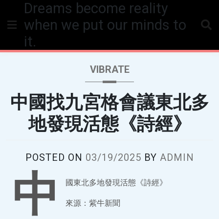
Dreams become reality
Skip
to
when we put our minds to
content
it.
VIBRATE
中國找九宮格會議東北多
地發現活態《詩經》
POSTED ON
03/19/2025
BY
ADMIN
中
國東北多地發現活態《詩經》
來源：紫牛新聞