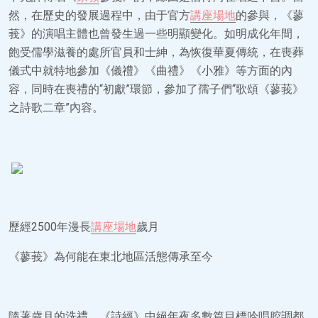
然，在歷史的發展過程中，由于官方
講座場地
的參與，《蓼
莪》的演唱主體也曾發生過一些明顯變化。如明成化年間，
飽受儒學滋養的處所官員和士紳，為恢復華夏傳統，在喪葬
儀式中就特地參加《儀禮》《曲禮》《小雅》等方面的內
容，同時在喪禮的“初獻”環節，參加了孺子們“歌頌《蓼莪》
之詩歌二章”內容。
歷經2500年漫長
講座場地
歲月
《蓼莪》為何能在東北地區活態傳承至今
隨著歲月的洗禮，《詩經》中絕年夜多數篇目標吟唱腔調都