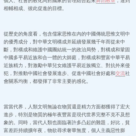
個人、社會的教化同對國家的管理結合起來
舞蹈教室
，達到
相輔相成、彼此促進的目標。
從歷史的角度看，包含儒家思惟在內的中國傳統思惟文明中
的優秀成分，對中華文明構成并延續發展幾千年而從未中
斷，對構成和維護中國團結統一的政治局勢，對構成和鞏固
中國多平易近族和合一體的大師庭，對構成和豐富中華平易
近族精力，對激勵中華兒女維護平易近族獨立、對抗外來侵
犯，對推動中國社會發展進步、促進中國社會好處和
交流
社
會關系均衡，都發揮了非常主要的感化。
當當代界，人類文明無論在物質還是精力方面都獲得了宏大
進步，特別是物質的極年夜豐富是現代世界完整不克不及想
象的。同時，當代人類也面臨著許多凸起的難題，好比，貧
富差距持續擴年夜，物欲尋求奢華無度，個人主義惡性膨