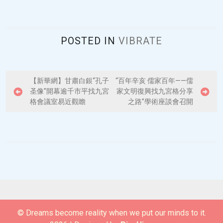
POSTED IN
VIBRATE
P
【新華網】甘肅白銀“孔子
“百年辛亥 儒家百年——儒
圣像”開幕逾千市平找九宮
家文明復興找九宮格分享
o
格會議室易近觀瞻
之路”學術座談會召開
s
t
n
a
v
i
g
© Dreams become reality when we put our minds to it.
a