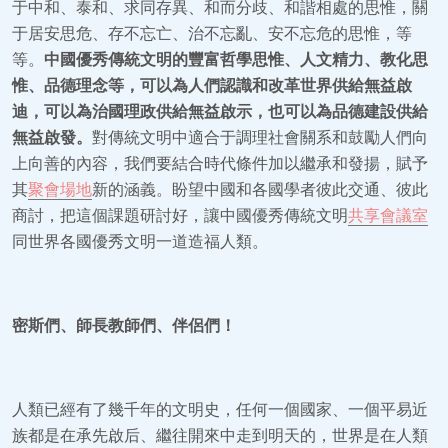
于中和、泰和、求同存異、和而分歧、和諧相處的思惟，關
于居安思危、存不忘亡、治不忘亂、安不忘危的思惟，等
等。
中國優秀傳統文明的豐富哲學思惟、人文精力、教化思
惟、品德理念等，可以為人們認識和改革世界供給無益啟
迪，可以為治國理政供給無益啟示，也可以為品德建設供給
無益啟發。
對傳統文明中適合于調理社會關系和鼓勵人們向
上向善的內容，我們要結合時代條件加以繼承和發揚，賦予
其
聚會場地
新的涵義。盼望中國和各國學者彼此交通、彼此
商討，把這個課題研討好，讓中國優秀傳統文明
共享會議室
同世界各國優秀文明一道造福人類。
密斯們、師長教師們、伴侶們！
人類已經有了幾千年的文明史，任何一個國家、一個平易近
族都是在承先啟后、繼往開來中走到明天的，世界是在人類