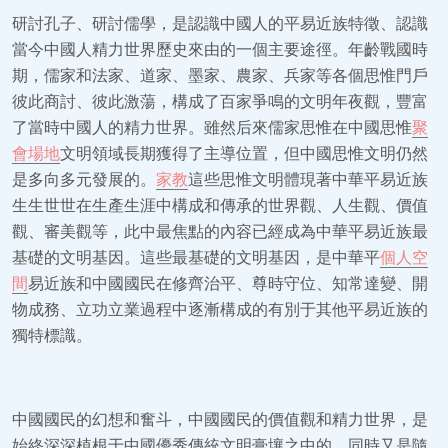
研討孔子、研討儒學，是認識中國人的平易近族特徵、認識
當今中國人精力世界歷史來由的一個主要途徑。年齡戰國時
期，儒家和法家、道家、墨家、農家、兵家等各個思惟門戶
彼此商討、彼此激蕩，構成了百家爭鳴的文明年夜觀，豐富
了當時中國人的精力世界。雖然后來儒家思惟在中國思惟
聚
會場地
文明領域長期獲得了主導位置，但中國思惟文明仍然
是多向多元發展的。
家教
這些思惟文明體現著中華平易近族
生生世世在生產生涯中構成和傳承的世界觀、人生觀、價值
觀、審美觀等，此中最焦點的內容已經成為中華平易近族最
基礎的文明基因。這些最基礎的文明基因，是中華平
個人空
間
易近族和中國國民在修齊治平、尊時守位、知常達變、開
物成務、立功立業過程中逐漸構成的有別于其他平易近族的
獨特標識。
中國國民的幻想和奮斗，中國國民的價值觀和精力世界，是
始終深深植根于中國優秀傳統文明膏壤之中的，同時又是隨