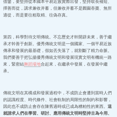
借鑒，要堅持從本國本平易近族實際出發，堅持取長補短、
擇善而從，講求兼收并蓄，但兼收并蓄不是囫圇吞棗、無所
適從，而是要往粗取精、往偽存真。
第四，科學對待文明傳統。不忘歷史才幹開辟未來，善于繼
承才幹善于創新。優秀傳統文明是一個國家、一個平易近族
傳承和發展的最基礎，假如丟失落了，就割斷了精力命脈。
我們要善于把弘揚優秀傳統文明和發展現實文明有機統一路
來，緊密結
舞蹈場地
合起來，在繼承中發展，在發展中繼
承。
傳統文明在其構成和發展過程中，不成防止會遭到當時人們
的認識程度、時代條件、社會軌制的局限性的制約和影響，
因此也不成防止會存在陳舊過時或已成為糟粕性的東西。
這
就請求人們在學習、研討、應用傳統文明時堅持古為今用、