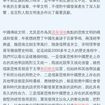
華平易近族的精力尋求，是中華平易近族生生不息、發展壯
年夜的主要滋養。中華文明，不僅對中國發展產生了深入影
響，並且對人類文明進步作出了嚴重貢獻。
中國傳統文明，尤其是作為其
講座場地
焦點的思惟文明的構
成和發展，年夜體經歷了中國先秦諸子百家爭鳴、兩漢經學
興盛、魏晉南北朝玄學風行、隋唐儒釋道并立、宋明理學發
展等幾個歷史時期。從這綿延2000多年之久的歷史進程中，
我們可以看出這樣幾個特點。一是儒家思惟和中國歷史上存
在的其他學說既對立又統一，既彼此競爭又彼此借鑒，雖然
儒家思惟長期居于主導
舞蹈教室
位置，但始終和其他學說處
于和而分歧的局勢之中。二是儒家思惟和中國歷史上存在的
其他學說都是與時遷移、應物變化的，都是順應中國社會發
展和時代前進的請求而不斷發展更換新的資料的，因此具有
長久的性命力。三是儒家思惟和中國歷史上存在的其他學說
都堅持經世致用原則，重視發揮文以化人的教化效能，把對