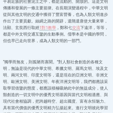
平易近族的社會泥土之中，都是流動的、開放的。這是文明
傳播和發展的一條主要規律。在長期演變過程中，中華文明
從與其他文明的交通中獲得了豐富營養，也為人類文明進步
作出了主要貢獻。絲綢之路的開辟，遣隋遣唐使大量來華，
法顯、玄奘西行取經
1對1教學
，鄭和七
交流
下遠洋，等等，
都是中外文明交通互鑒的生動事例。儒學本是中國的學問，
但也早已走向世界，成為人類文明的一部門。
“獨學而無友，則孤陋而寡聞。”對人類社會創造的各種文
明，無論是現代的中華文明、希臘文明、羅馬文明、埃及文
明、兩河文明、印度文明等，還是現在的亞洲文明、非洲文
明、歐洲文明、美洲文明、年夜洋洲文明等，我們都應該采
取學習借鑒的態度，都應該積極吸納此中的無益成分，使人
類創造的一切文明中的優秀文明基因與當代文明相適應、與
現代社會相協調，把跨越時空、超出國度、富有永恒魅力、
具有當代價值的優秀文明精力弘揚起來。進行文明彼此學習