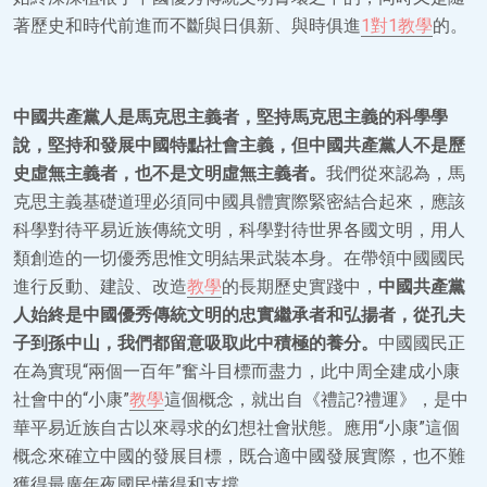
著歷史和時代前進而不斷與日俱新、與時俱進
1對1教學
的。
中國共產黨人是馬克思主義者，堅持馬克思主義的科學學
說，堅持和發展中國特點社會主義，但中國共產黨人不是歷
史虛無主義者，也不是文明虛無主義者。
我們從來認為，馬
克思主義基礎道理必須同中國具體實際緊密結合起來，應該
科學對待平易近族傳統文明，科學對待世界各國文明，用人
類創造的一切優秀思惟文明結果武裝本身。在帶領中國國民
進行反動、建設、改造
教學
的長期歷史實踐中，
中國共產黨
人始終是中國優秀傳統文明的忠實繼承者和弘揚者，從孔夫
子到孫中山，我們都留意吸取此中積極的養分。
中國國民正
在為實現“兩個一百年”奮斗目標而盡力，此中周全建成小康
社會中的“小康”
教學
這個概念，就出自《禮記?禮運》，是中
華平易近族自古以來尋求的幻想社會狀態。應用“小康”這個
概念來確立中國的發展目標，既合適中國發展實際，也不難
獲得最廣年夜國民懂得和支撐。