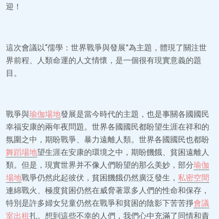
迎！
這次會議以“儒學：世界戰爭與發展”為主題，體現了關注世
界前程、人類命運的人文情懷，是一個很有現實意義的題
目。
戰爭與
瑜伽場地
發展是當今時代的主題，也是事關各國國民
幸福安康的兩年夜問題。世界各國國民都盼望生涯在祥和的
氛圍之中，期盼戰爭、暴力遠離人類。世界各國國民也都盼
舞蹈場地
望生涯在安康的環境之中，期盼饑餓、貧困遠離人
類。但是，現實世界并不像人們盼望的那么美妙，部分
瑜伽
場地
戰爭仍然此起彼伏，貧困饑餓仍然廣泛發生，
私密空間
連綿戰火、極度貧困仍然在威脅著眾多人們的性命和保存，
特別是許多婦女兒童仍然在戰爭和貧困的陰影下苦苦掙
會議
室出租
扎。想到這些不幸的人們，我們心中充滿了同情和責