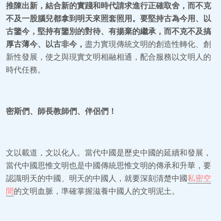
推陳出新，結合新的實踐和時代請求進行正確取舍，而不克
不及一股腦兒都拿到明天來照套照用。要堅持古為今用、以
古鑒今，堅持有鑒別的對待、有揚棄的繼承，而不克不及搞
厚古薄今、以古非今，
盡力實現傳統文明的創造性轉化、創
新性發展，使之與現實文明相融相通，配合服務以文明人的
時代任務。
密斯們、師長教師們、伴侶們！
文以載道，文以化人。當代中國是歷史中國的延續和發展，
當代中國思惟文明也是中國傳統思惟文明的傳承和升華，要
認識明天的中國、明天的中國人，就要深刻清楚中國
私密空
間
的文明血脈，準確掌握滋養中國人的文明泥土。