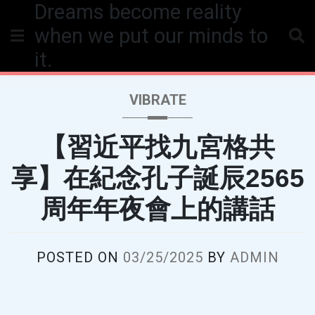
Dreams become reality
Skip
to
when we put our minds to
content
it.
VIBRATE
【習近平找九宮格共
享】 在紀念孔子誕辰2565
周年年夜會上的講話
POSTED ON
03/25/2025
BY
ADMIN