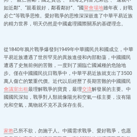
如近鄰”、“親看親好，鄰看鄰好”、“國
聚會場地
雖年夜，好戰
必亡”等戰爭思惟。愛好戰爭的思惟深深嵌進了中華平易近族
的精力世界，明天仍然是中國處理國際關系的基礎理念。
從1840年鴉片戰爭爆發到1949年中華國民共和國成立，中華
平易近族遭遇了世所罕見的異族進侵和內部動蕩，中國國民
遭遇了史無前例的苦難，一度到了瀕臨亡國滅種的危險地
步。僅在中國國民抗日戰爭中，中華平易近族就支出了3500
萬人傷亡的繁重代價。近代以后經歷了長期苦難的中國國民
會議室出租
最理解戰爭的寶貴，最理
交流
解發展的主要。中
國國民深知，戰爭對人類就像陽光和空氣一樣主要，沒有陽
光和空氣，萬物就不克不及保存生長。
家教
己所不欲，勿施于人。中國需求戰爭、愛好戰爭，也愿