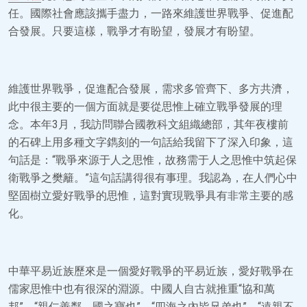
任。國際社會應該攜手盡力，一路來維護世界戰爭、促進配
合發展。只要這樣，戰爭才有盼望，發展才有盼望。
維護世界戰爭，促進配合發展，需求多管齊下、多方共濟，
此中很主要的一個方面就是要從思惟上確立戰爭發展的理
念。本年3月，我訪問聯合國教科文組織總部，其年夜樓前
的石碑上用多種文字鐫刻的一句話給我留下了深入印象，這
句話是：“戰爭來源于人之思惟，故務需于人之思惟中筑起保
衛戰爭之樊籬。”這句話講得很有事理。我認為，在人們心中
堅固樹立愛好戰爭的思惟，這對實現戰爭具有非常主要的感
化。
中華平易近族歷來是一個愛好戰爭的平易近族，愛好戰爭在
儒家思惟中也有很深的淵源。中國人自古就推重“協和萬
邦”、“親仁善鄰，國之寶也”、“四海之內皆兄弟也”、“遠親不