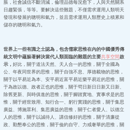
脹，社會誠信不斷消減，倫理品德每況愈下，人與天然關系
日趨緊張，等等。要解決這些難題，不僅需求運用人類明天
發現和發展的聰明和氣力，並且需求運用人類歷史上積累和
儲存的聰明和氣力。
世界上一些有識之士認為，包含儒家思惟在內的中國優秀傳
統文明中蘊躲著解決當代人類面臨的難題的主要
共享空間
啟
示，
好比，關于道法天然、天人合一的思惟，關于全國為
公、年夜同世界的思惟，關于自強不息、厚德載物的思惟，
關于以平易近為本、安平易近富平易近樂平易近的思惟，關
于為政以德、政者正也的思惟，關于茍日新日日新又日新、
除舊更新、與時俱進的思惟，關于腳踏實地、實事求是的思
惟，關于經世致用、知行合一、躬行實踐的思惟，關于集思
廣益、博施眾利、集思廣益的思惟，關于仁者愛人、以德立
人的思惟，關于以誠待人、講信修好的思惟，關于清廉從
政、勤懇奉公的思惟，關于儉約自守、力戒奢華的思惟，關