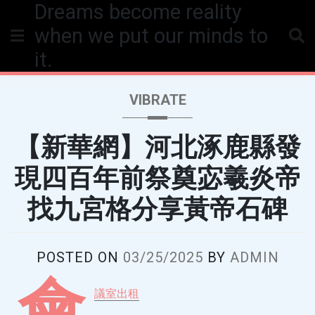
Dreams become reality
Skip
to
when we put our minds to
content
it.
VIBRATE
【新華網】河北涿鹿縣發
現四百年前祭奠宓羲炎帝
找九宮格分享黃帝石碑
POSTED ON
03/25/2025
BY
ADMIN
會
議室出租