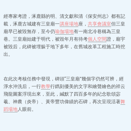
經專家考證，涿鹿縣的明、清文獻和清《保安州志》都有記
載，涿鹿古城建有三皇廟一
講座場地
座，
共享會議室
但三皇
廟早已被毀無存，至今仍
瑜伽場地
有一南北冷巷稱為三皇
巷。三皇廟始建于明代，被毀年月有待考
個人空間
證，廟宇
被毀后，此碑被埋躲于地下多年，在舊城改革工程施工時挖
出。
在此次考核任務中發現，碑頭“三皇廟”幾個字仍然可辨，經
淨水沖洗后，一行
教學
行鐫刻優美的文字和繪聲繪色的祥云
飛龍圖案浮現出來，至此，緘默了四百多年的紀念歌頌宓
羲、神農（炎帝）、黃帝豐功偉績的石碑，再次呈現活著
舞
蹈場地
人眼前。