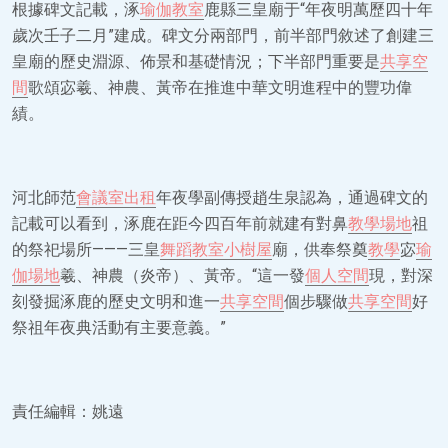
根據碑文記載，涿
瑜伽教室
鹿縣三皇廟于“年夜明萬歷四十年
歲次壬子二月”建成。碑文分兩部門，前半部門敘述了創建三
皇廟的歷史淵源、佈景和基礎情況；下半部門重要是
共享空
間
歌頌宓羲、神農、黃帝在推進中華文明進程中的豐功偉
績。
河北師范
會議室出租
年夜學副傳授趙生泉認為，通過碑文的
記載可以看到，涿鹿在距今四百年前就建有對鼻
教學場地
祖
的祭祀場所———三皇
舞蹈教室
小樹屋
廟，供奉祭奠
教學
宓
瑜
伽場地
羲、神農（炎帝）、黃帝。“這一發
個人空間
現，對深
刻發掘涿鹿的歷史文明和進一
共享空間
個步驟做
共享空間
好
祭祖年夜典活動有主要意義。”
責任編輯：姚遠