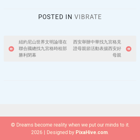
POSTED IN
VIBRATE
P
紐約尼山世界文明論壇在
西安舉辦中華找九宮格見
聯合國總找九宮格時租部
證母親節活動表揚西安好
o
勝利閉幕
母親
s
t
n
a
v
i
g
© Dreams become reality when we put our minds to it.
a
2026
|
Designed by
PixaHive.com
.
t