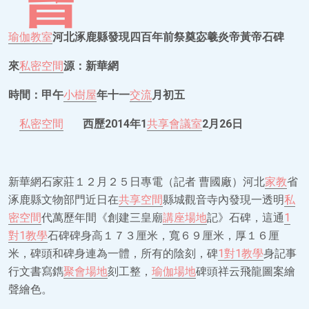
瑜伽教室
河北涿鹿縣發現四百年前祭奠宓羲炎帝黃帝石碑
來
私密空間
源：新華網
時間：甲午
小樹屋
年十一
交流
月初五
私密空間
西歷2014年1
共享會議室
2月26日
新華網石家莊１２月２５日專電（記者 曹國廠）河北
家教
省
涿鹿縣文物部門近日在
共享空間
縣城觀音寺內發現一透明
私
密空間
代萬歷年間《創建三皇廟
講座場地
記》石碑，這通
1
對1教學
石碑碑身高１７３厘米，寬６９厘米，厚１６厘
米，碑頭和碑身連為一體，所有的陰刻，碑
1對1教學
身記事
行文書寫鐫
聚會場地
刻工整，
瑜伽場地
碑頭祥云飛龍圖案繪
聲繪色。